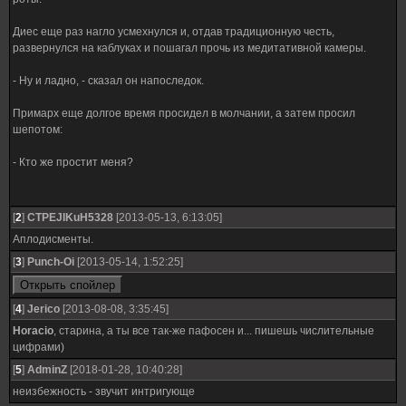
Диес еще раз нагло усмехнулся и, отдав традиционную честь,
развернулся на каблуках и пошагал прочь из медитативной камеры.
- Ну и ладно, - сказал он напоследок.
Примарх еще долгое время просидел в молчании, а затем просил
шепотом:
- Кто же простит меня?
[
2
]
CTPEJIKuH5328
[2013-05-13, 6:13:05]
Аплодисменты.
[
3
]
Punch-Oi
[2013-05-14, 1:52:25]
[
4
]
Jerico
[2013-08-08, 3:35:45]
Horacio
, старина, а ты все так-же пафосен и... пишешь числительные
цифрами)
[
5
]
AdminZ
[2018-01-28, 10:40:28]
неизбежность - звучит интригующе