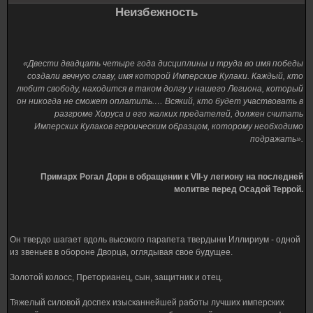
Неизбежность
«Двести двадцать четыре года дисциплины и труда во имя победы
создали вечную славу, имя которой Имперские Кулаки. Каждый, кто
любит свободу, находится в таком долгу у нашего Легиона, который
он никогда не сможет оплатить.… Всякий, кто будет участвовать в
разгроме Хоруса и его жалких предателей, должен считать
Имперских Кулаков героическим образцом, которому необходимо
подражать».
Примарх Рогал Дорн в обращении к VII-у легиону на последней
молитве перед Осадой Террой.
Он твердо шагает вдоль высокого парапета твердыни Иллириум - одной
из звеньев в обороне Дворца, оглядывая свое будущее.
Золотой колосс, Преторианец, сын, защитник и отец.
Тяжелый силовой доспех изысканнейшей работы лучших имперских