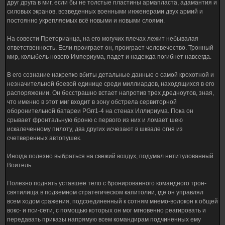
друг друга в миг, если бы не толстые пластины армапласта, адамантия и
силовых экранов, возведенных военными инженерами двух армий и
постоянно укрепляемых всё новыми и новыми слоями.
На совести Преторианца, на его могучих плечах лежит небывалая
ответственность. Если проиграет он, проиграет человечество. Тронный
мир, колыбель нового Империума, падет и надежда погибнет навсегда.
В его сознание накрепко вбиты детальные данные о самой крохотной и
незначительной боевой единице среди миллиардов, находящихся в его
распоряжении. Он бесстрашно встает напротив трех дредноутов, зная,
что именно в этот миг входит в зону обстрела сервиторной
оборонительной батареи РGғғ1-4 на стенах Иллириума. Пока он
срывает фронтальную броню с первого из них и ломает шею
искалеченному пилоту, два других исчезают в шквале огня из
счетверенных автопушек.
Иногда полезно выбраться на свежий воздух, подумал нетитулованный
Воитель.
Полезно поднять уставшее тело с бронированного командного трон-
святилища в подземном стратегическом капитолии, где он управлял
всем ходом сражения, подсоединенный к сотням мнемо-волокон к общей
вокс- и пси-сети, с помощью которых он мог мгновенно реагировать и
передавать приказы напрямую всем командирам подчиненных ему