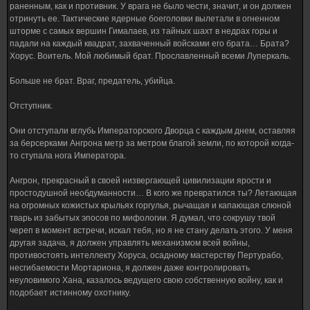
раненным, как и противник. У врага не было чести, значит, и он должен
отринуть ее. Тактические ядерные боеголовки вылетали в огненном
шторме с самых вершин Гималаев, из тайных шахт в недрах горы и
падали на каждый квадрат, захваченный войсками его брата… Брата?
Хорус. Воитель. Мой любимый брат. Прославленный всеми Луперкаль.
Больше не брат. Враг, предатель, убийца.
Отступник.
Они отступали вглубь Императорского Дворца с каждым днем, оставляя
за берсерками Ангрона метр за метром благой земли, по которой когда-
то ступала нога Императора.
Ангрон, прекрасный в своей низвергающей цивилизации ярости и
простодушной необдуманности… В кого же превратился ты? Летающая
на огромных кожистых крыльях горгулья, рычащая и капающая слюной
тварь из забытых эпосов по мифологии. Я думал, что сокрушу твой
череп в момент встречи, искал тебя, но я не стану делать этого. У меня
другая задача, я должен управлять механизмом всей войны,
противостоять интеллекту Хоруса, осадному мастерству Пертурабо,
несгибаемости Мортариона, я должен даже контролировать
неуловимого Хана, казалось ведущего свою собственную войну, как и
подобает истинному охотнику.