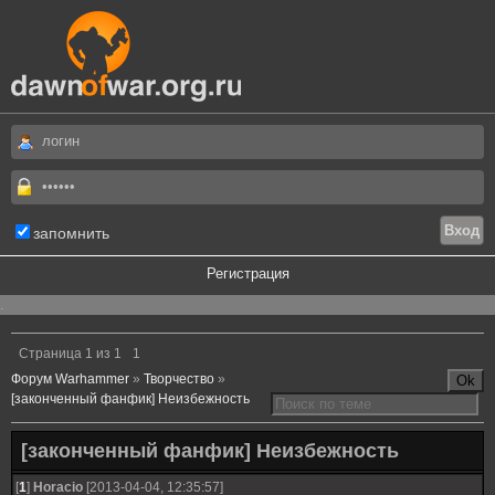
запомнить
Регистрация
.
Страница
1
из
1
1
Форум Warhammer
»
Творчество
»
[законченный фанфик] Неизбежность
[законченный фанфик] Неизбежность
[
1
]
Horacio
[2013-04-04, 12:35:57]