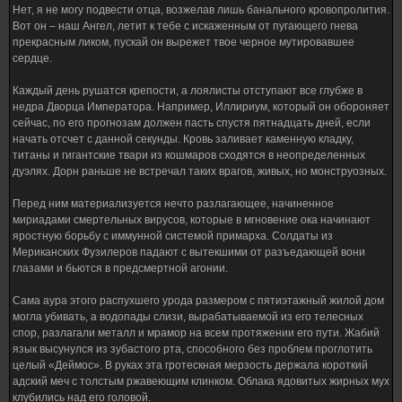
Нет, я не могу подвести отца, возжелав лишь банального кровопролития.
Вот он – наш Ангел, летит к тебе с искаженным от пугающего гнева
прекрасным ликом, пускай он вырежет твое черное мутировавшее
сердце.
Каждый день рушатся крепости, а лоялисты отступают все глубже в
недра Дворца Императора. Например, Иллириум, который он обороняет
сейчас, по его прогнозам должен пасть спустя пятнадцать дней, если
начать отсчет с данной секунды. Кровь заливает каменную кладку,
титаны и гигантские твари из кошмаров сходятся в неопределенных
дуэлях. Дорн раньше не встречал таких врагов, живых, но монструозных.
Перед ним материализуется нечто разлагающее, начиненное
мириадами смертельных вирусов, которые в мгновение ока начинают
яростную борьбу с иммунной системой примарха. Солдаты из
Мериканских Фузилеров падают с вытекшими от разъедающей вони
глазами и бьются в предсмертной агонии.
Сама аура этого распухшего урода размером с пятиэтажный жилой дом
могла убивать, а водопады слизи, вырабатываемой из его телесных
спор, разлагали металл и мрамор на всем протяжении его пути. Жабий
язык высунулся из зубастого рта, способного без проблем проглотить
целый «Деймос». В руках эта гротескная мерзость держала короткий
адский меч с толстым ржавеющим клинком. Облака ядовитых жирных мух
клубились над его головой.