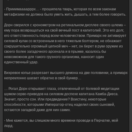
- Прииимаааарррх… - прошипела тварь, которая по всем законам
метафизики не должна было уметь жить, дышать, а тем более говорить.
Дорн сверился с хронометром на ретинальном дисплее своего шлема –
ему пора возвращаться на свой вечный пост в капитолий. Это его долг,
его ответственность перед всем человечеством. Примарх не активирует
силовой кулак со встроенным в него тяжелым болтером, не обнажает
сокрушительно огромный цепной меч – нет, он берет в руки оружие из
своего более загадочного арсенала и в прыжке, казалось бы
невозможном для такого грузного организма, наносит один
единственный удар.
Вихревое копье разрезает высшего демона на две половинки, а примарх
непреклонно шагает обратно в свой бункер…
… Рогал Дорн открывает глаза, отвлеченный от болевой медитации
шумом серво-приводов на силовом доспехе капитана Камба-Диеса.
Значит, просто сон. Или предвидение? Воистину, некоторые
способности, которыми Император-отец наделил своих сыновей,
остаются загадкой даже для них самих.
- Мне кажется, вы слишком много времени проводи в Перчатке, мой
лорд.