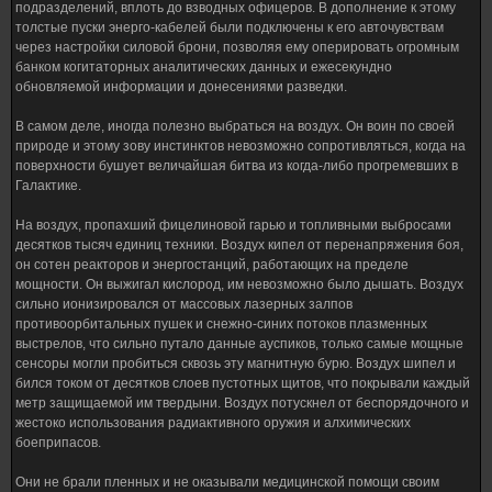
подразделений, вплоть до взводных офицеров. В дополнение к этому
толстые пуски энерго-кабелей были подключены к его авточувствам
через настройки силовой брони, позволяя ему оперировать огромным
банком когитаторных аналитических данных и ежесекундно
обновляемой информации и донесениями разведки.
В самом деле, иногда полезно выбраться на воздух. Он воин по своей
природе и этому зову инстинктов невозможно сопротивляться, когда на
поверхности бушует величайшая битва из когда-либо прогремевших в
Галактике.
На воздух, пропахший фицелиновой гарью и топливными выбросами
десятков тысяч единиц техники. Воздух кипел от перенапряжения боя,
он сотен реакторов и энергостанций, работающих на пределе
мощности. Он выжигал кислород, им невозможно было дышать. Воздух
сильно ионизировался от массовых лазерных залпов
противоорбитальных пушек и снежно-синих потоков плазменных
выстрелов, что сильно путало данные ауспиков, только самые мощные
сенсоры могли пробиться сквозь эту магнитную бурю. Воздух шипел и
бился током от десятков слоев пустотных щитов, что покрывали каждый
метр защищаемой им твердыни. Воздух потускнел от беспорядочного и
жестоко использования радиактивного оружия и алхимических
боеприпасов.
Они не брали пленных и не оказывали медицинской помощи своим