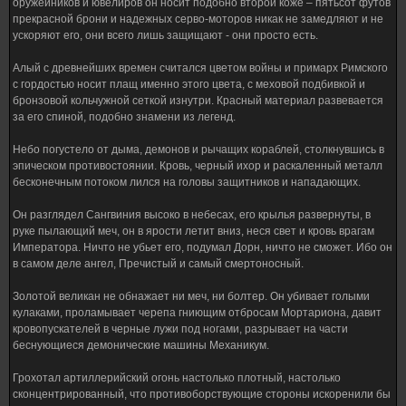
оружейников и ювелиров он носит подобно второй коже – пятьсот футов
прекрасной брони и надежных серво-моторов никак не замедляют и не
ускоряют его, они всего лишь защищают - они просто есть.
Алый с древнейших времен считался цветом войны и примарх Римского
с гордостью носит плащ именно этого цвета, с меховой подбивкой и
бронзовой кольчужной сеткой изнутри. Красный материал развевается
за его спиной, подобно знамени из легенд.
Небо погустело от дыма, демонов и рычащих кораблей, столкнувшись в
эпическом противостоянии. Кровь, черный ихор и раскаленный металл
бесконечным потоком лился на головы защитников и нападающих.
Он разглядел Сангвиния высоко в небесах, его крылья развернуты, в
руке пылающий меч, он в ярости летит вниз, неся свет и кровь врагам
Императора. Ничто не убьет его, подумал Дорн, ничто не сможет. Ибо он
в самом деле ангел, Пречистый и самый смертоносный.
Золотой великан не обнажает ни меч, ни болтер. Он убивает голыми
кулаками, проламывает черепа гниющим отбросам Мортариона, давит
кровопускателей в черные лужи под ногами, разрывает на части
беснующиеся демонические машины Механикум.
Грохотал артиллерийский огонь настолько плотный, настолько
сконцентрированный, что противоборствующие стороны искоренили бы