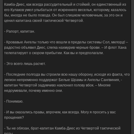
Камба-Диес, как всегда рассудительный и стойкий, он единственный из
его Кулаков умел улыбаться от искреннего веселья, которому, казалось
бы, иногда не было повода. Он был слишком человечным, за это он и
ценил капитана своей тактической Четвертой.
- Рапорт, капитан.
- Кровавые Ангелы только что вошли в пределы системы Сол, милорд! –
радостно объявил Диес, слегка нахмурив черные брови. – И флот Хана
телепатирует о скором прибытии. Как вы и предполагали.
- Это всего лишь расчет.
- Последние полгода вы строили всю нашу оборону, исходя из факта, что
легион непременно поддержат Белые Шрамы и Ангелы Сангвиния, -
капитан Четвертой задумчиво наклонил голову вбок. – Многие
недоумевали, почему именно они.
- Понимаю.
- И вы оказались правы, впрочем, как всегда. Могу я просить у вас
прощения?
- Ты не обязан, брат-капитан Камба-Диес из Четвертой тактической
роты.