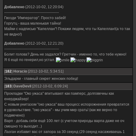
Добавлено
(2012-10-02, 12:20:04)
---------------------------------------------
Гвозди "Император". Просто забей!
Горгутц - ваша маленькая тайна!
Майки с надписью "Капеллан"! Покажи людям, что ты Капеллан!(а то так
не видно!)
Добавлено
(2012-10-02, 12:21:20)
---------------------------------------------
Болит голова? День не задался? Гретчин - именно то, что тебе нужно!
Я б ещё по генерил,но устал.
[
182
]
Horacio
[2012-10-02, 5:34:51]
Эльдарки - главный секрет женских побед!
[
183
]
DaveDevil
[2012-10-02, 6:09:24]
Прокладки "Око ужаса" впитывают как памперс, долговечны как
енерджайзер!
С новым унитазом "око ужаса" ваш процесс испорожнения превратится
в удовольствие. "око ужаса" - мы учим мир срать! (как же верно то
подмечено)
Варп - добавь себе ещё 100 лет (с учетом природы варпа даже не оч
смешно то выходит...)
Лазган избавит вас от запора за 30 секунд (29 секунд насаживаешь 1