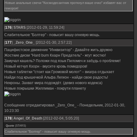
Новые анальные свечи "Космодесантник проткнул ваше очко" избавят вас от
гемороя!
[
176
]
STARS
[2012-01-29, 11:59:24]
Слабительное "Болтер" - повысит вашу огневую мощь.
[
177
]
_Zero_One_
[2012-01-30, 2:57:22]
Пацифистское движение "Инквизитор" - Давайте жить дружно
Жосткие диски "Hard burn Кхарн Предатель" - жгут жостко!
Замучал кашель? Положи под язык Пиломеч и забудь о проблеме!
Новый кетчуп Кхорн - вкусите кровь помидоров!
Новые таблетки "cтоит как Громовой молот" – виагра отдыхает
Найди под крышечкой Альфа Легион - найди свою радость!
Некроны. Захват мира подождёт. (девиз нового кодекса)
Новые покрышки Жиллиман - покрути планету
Сообщение отредактировал
_Zero_One_
-
Понедельник, 2012-01-30,
10:23:30
[
178
]
Angel_Оf_Death
[2012-02-04, 5:05:20]
Quote
(
STARS
)
Слабительное "Болтер" - повысит вашу огневую мощь.