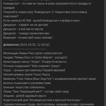
Комодесант - это вам не трусы в шубу заправлять!(что правда,то
правда!)
Покупайте новую игру "Комодесант 3: Нашествие похотливых
гомосеков"!
Если написал КГ/АМ - выпей Комодесант и выйди в окно...
Дредноут - торкает не по-детски!
Дредноут - и всё как по маслу.
Дредноут - тамада грузинских вин.
Видящая - почувствуй нашу любовь!
Добавлено
(2012-10-02, 12:18:32)
---------------------------------------------
Могильщик Леман Расс уроет забесплатно!
Ганджа "Леман Расс от Боба Марли" - just дует!
Шоколадные чипсы "Хорус". Похрусти всласть!
Потные подмышки? Тебе поможет Хорус!
Хорус - лучшие противогазы Первой мировой.
Неповторимые грани Глаза Ужаса.
Шампунь "Глаз Ужаса Вош-Энд-Гоу" с кондиционером сделает ваши
волосы пышными и шелковистыми
Баньши- искусство соблазнять.
Обувь "Танк "Карающий меч"" - оставь свой след!
Хищник - добей здравый смысл.
Издательский дом "Космодесантник и красный богатырь" -
Художественные труды, бестселлеры, шедевры солдат-срочников.