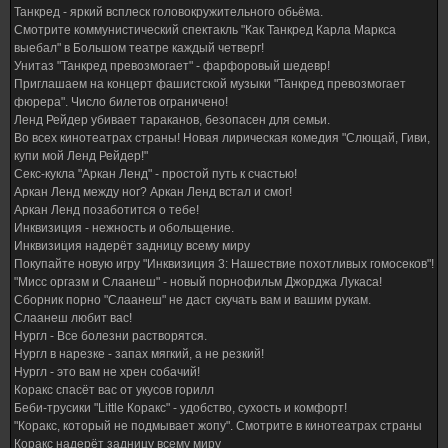
Танкред - яркий всплеск головокружительного обьёма.
Смотрите коммунистический спектакль "Как Танкред Карла Маркса
выебал" в Большом театре каждый четверг!
Унитаз "Танкред превозмогает" - фарфоровый шедевр!
Приглашаем на концерт фашистской музыки "Танкред превозмогает
фюрера". Число билетов ограничено!
Ленд Рейдер убивает тараканов, безопасен для семьи.
Во всех кинотеатрах страны! Новая лирическая комедия "Слющай, Гиви,
купи мой Ленд Рейдер!"
Секс-кукла "Аркан Ленд" - простой путь к счастью!
Аркан Ленд между ног? Аркан Ленд встал и смог!
Аркан Ленд позаботится о тебе!
Инквизиция - нежность и обольщение.
Инквизиция надерёт задницу всему миру
Покупайте новую игру "Инквизиция 3: Нашествие похотливых гомосеков"!
"Мисс оргазм и Слаанеш" - новый порнофильм Джорджа Лукаса!
Сборник порно "Слаанеш" не даст скучать вам и вашим рукам.
Слаанеш любит вас!
Нургл - Все болезни растворятся.
Нургл в нарезке - запах мягкий, а не резкий!
Нургл - это вам не хрен собачий!
Коракс спасёт вас от укусов горилл
Беби-трусики "Little Коракс" - удобство, сухость и комфорт!
"Коракс, который не подмывает жопу". Смотрите в кинотеатрах страны
Коракс надерёт задницу всему миру