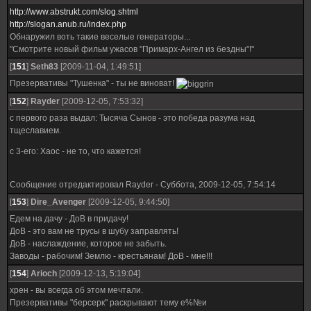
http://www.abstrukt.com/slog.shtml
http://slogan.anub.ru/index.php
Обнаружил воть такие веселые генераторы...
"Смотрите новый фильм ужасов "Примарх-Ангел из бездны"!"
[
151
]
Seth83
[2009-11-04, 1:49:51]
Презервативы "Тушенка" - ты не виноват!
[
152
]
Rayder
[2009-12-05, 7:53:32]
с первого раза выдал: Тысяча Сынов - это победа разума над
тщеславием.
с 3-его: Хаос - не то, что кажется!
Сообщение отредактировал
Rayder
-
Суббота, 2009-12-05, 7:54:14
[
153
]
Dire_Avenger
[2009-12-05, 9:44:50]
Едем на дачу - ДоВ в придачу!
ДоВ - это вам не трусы в шубу заправлять!
ДоВ - наслаждение, которое не забыть.
Заводы - рабочим! Землю - крестьянам! ДоВ - мне!!!
[
154
]
Ariоch
[2009-12-13, 5:19:04]
хрен - вы всегда об этом мечтали.
Презервативы "берсерк" раскрывают тему е%№и