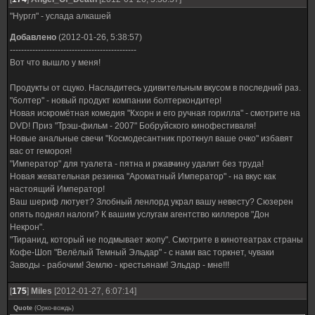
"Нургл" - услада алкашей
Добавлено
(2012-01-26, 5:38:57)
---------------------------------------------
Вот что вышло у меня!
Продукты от сцуко. Насладитесь удивительным вкусом в последний раз.
"болтер" - новый продукт компании болтеркондитер!
Новая искромётная комедия "Кхорн и его ручная горилла" - смотрите на
DVD! Приз "Трэш-фильм - 2007" Бобруйского кинофестиваля!
Новые анальные свечи "Космодесантник проткнул ваше очко" избавят
вас от гемороя!
"Император" для туалета - пятна и ржавчину удалит без труда!
Новая жевательная резинка "Ароматный Император" - на вкус как
настоящий Император!
Ваш шериф лютует? Злобный ленлорд украл вашу невесту? Сюзерен
опять поднял налоги? К вашим услугам агентство киллеров "Дон
Некрон".
"Тиранид, который не подмывает жопу". Смотрите в кинотеатрах страны
Кофе-Шоп "Велёлый Темный Эльдар" - с нами вас торкнет, чуваки
Заводы - рабочим! Землю - крестьянам! Эльдар - мне!!!
[
175
]
Miles
[2012-01-27, 6:07:14]
Quote
(
Орко-вождь
)