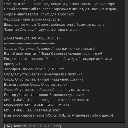
Чистоту и безопасность под ободком унитаза гарантирует Фарсирка!
Новый эротический триллер "Фарсирка и двенадцать потных негров",
скоро в кинотеатрах! Только для взрослых!
Фарсирка - твоя истинная страсть!
Шоколадные чипсы "Смерть добродетели". Похрусти всласть!
"Капитан Сикариус" - друг семьи, враг комаров
Добавлено
(2010-07-03, 10:31:31)
---------------------------------------------
Сосалки "Капеллан Асмодеус" - мы научили мир сосать!
Вы всё ещё кипятите? Тогда Капеллан Асмодеус едет к вам!
Рождественские какашки "Капеллан Асмодеус" - подари любимым
праздник!
Хаосдред - добавь себе ещё 100 лет
Отряд Опустошителей - в желудке всё спокойно
Отряд Опустошителей ищет надёжного хозяина
Возьми с собой Отряд Опустошителей
Отряд Опустошителей надерёт задницу всему миру
Болтер убивает тараканов, безопасен для семьи.
МУЛЬТИМЕЛЬТА - наслаждение, которое не забыть.
Мороженое "МУЛЬТИМЕЛЬТА". Остынь!
МУЛЬТИМЕЛЬТА бреет чище всех
Взрывное слабительное "МУЛЬТИМЕЛЬТА" пробьёт любую дамбу!
[
167
]
DoctorM
[2010-07-04, 0:13:22]