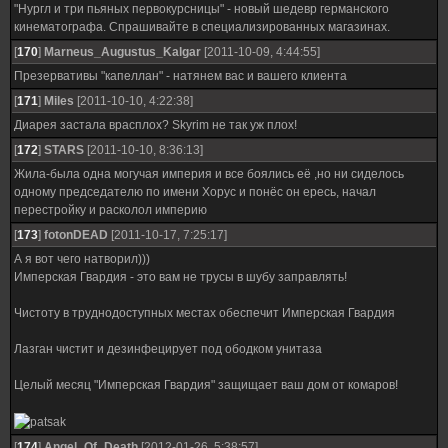
"Нургл и три пьяных первокурсницы" - новый шедевр германского
кинематографа. Спрашивайте в специализированных магазинах.
[
170
]
Marneus_Augustus_Kalgar
[2011-10-09, 4:44:55]
Презервативы "капеллан" - натянем вас и вашего клиента
[
171
]
Miles
[2011-10-10, 4:22:38]
Диарея застала врасплох? Skyrim не так уж плох!
[
172
]
STARS
[2011-10-10, 8:36:13]
Жила-была одна могучая империя и все боялись её ,но ни сиделось
одному председателю по имени Хорус и понёс он ересь, начал
перестройку и расколол империю
[
173
]
fotonDEAD
[2011-10-17, 7:25:17]
А я вот чего натворил)))
Имперская Гвардия - это вам не трусы в шубу заправлять!
Чистоту в труднодоступных местах обеспечит Имперская Гвардия
Лазган чистит и дезинфецирует под ободком унитаза
Целый месяц "Имперская Гвардия" защищает ваш дом от комаров!
[
174
]
Angel_Оf_Death
[2012-01-26, 5:38:57]