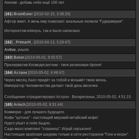
Анклав - добавь себе ещё 100 лет
[
161
]
BrainEater
[2010-02-15, 3:38:20]
Афтор жжет. А жечь ему помогают анальные пилюли "Гудермерия".
Интернетом клянусь, так и было написано.
[
162
]
_PrimarH_
[2010-04-13, 3:29:47]
Avitus
, уныло
[
163
]
Baton
[2010-05-01, 9:55:57]
Презерватив Космодесантник - твоя резиновая броня!
[
164
]
Астрон
[2010-05-02, 4:48:47]
Через месяц Хаос придёт за тобой и возьмёт твою жизнь.
Император Человечества делает твой день веселее.
Сообщение отредактировал
Астрон
-
Воскресенье, 2010-05-02, 4:51:15
[
165
]
Ariоch
[2010-05-02, 9:31:44]
Коммораг - для лучшего будущего.
Кофе "цотона" - настоящий мерзкий китайский кофе!
Нургл убьёт в тебе быдло.
Садо-мазо комплект "слаанеш". Играй серъезно!
Настоящая арабская шаурма только в сети ресторанов "Гоги и кхорн".