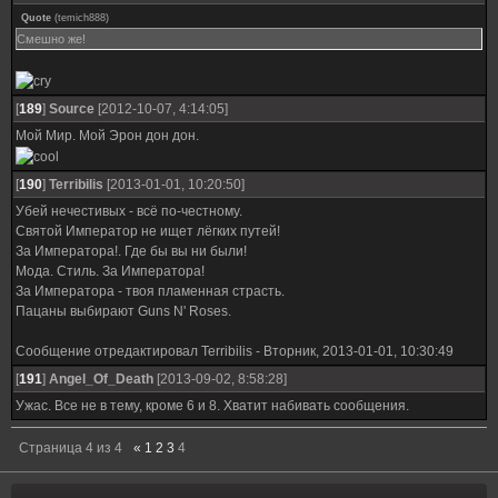
Quote
(
temich888
)
Смешно же!
[
189
]
Source
[2012-10-07, 4:14:05]
Мой Мир. Мой Эрон дон дон.
[
190
]
Terribilis
[2013-01-01, 10:20:50]
Убей нечестивых - всё по-честному.
Святой Император не ищет лёгких путей!
За Императора!. Где бы вы ни были!
Мода. Стиль. За Императора!
За Императора - твоя пламенная страсть.
Пацаны выбирают Guns N' Roses.
Сообщение отредактировал
Terribilis
-
Вторник, 2013-01-01, 10:30:49
[
191
]
Angel_Оf_Death
[2013-09-02, 8:58:28]
Ужас. Все не в тему, кроме 6 и 8. Хватит набивать сообщения.
Страница
4
из
4
«
1
2
3
4