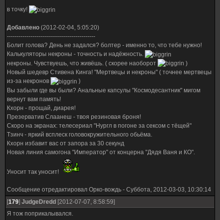
в точку!
Добавлено
(2012-02-04, 5:05:20)
---------------------------------------------
Болит голова? День не задался? болтер - именно то, что тебе нужно!
Калькуляторы некроны - точность и надёжность.
некроны. Чувствуешь, что живёшь. ( скорее наоборот
)
Новый шедевр Стивена Кинга! "Мертвецы и некроны" ( точнее мертвецы
из-за некронов
)
Вы забыли где вы были? Анальные капсулы "Космодесантник" мигом
вернут вам память!
Кхорн - прощай, диарея!
Презерватив Слаанеш - твоя резиновая броня!
Скоро на экранах: телесериал "Нургл в погоне за сексом с тёщей"
Тзинч - яркий всплеск головокружительного обьёма.
Кхорн избавит вас от запора за 30 секунд
Новая линия самогона "Император" от концерна "Дядя Ваня и КО".
Уносит так уносит!
Сообщение отредактировал
Орко-вождь
-
Суббота, 2012-03-03, 10:30:14
[
179
]
JudgeDredd
[2012-07-07, 8:58:59]
Я тож поприкалывался.