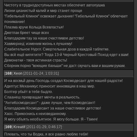
Чистоту в труднодоступных местах обеспечит автопушка
Лизни цианистый калий и мир станет проще
"Гибельный Клинок" освежает дыхание! "Гибельный Клинок" облегчает
понимание!
Плазма круче Кольца Всевластья!
Джетпак бреет чище всех
Благодарим тау за наше счастливое детство!
Хаммерхед: изменим жизнь к лучшему!
Слабительное Нургл. Смертельная доза в каждой таблетке.
Вы всё ещё кипятите? Тогда 13-й Черный Крестовый Поход едет к вам!
Демонетки - твоя истинная страсть!
Сборник порно "воющие баньши" не даст скучать вам и вашим рукам.
[
168
]
Xeon
[2011-01-24, 1:03:31]
И на восмьй день Господь создал Космодесант для нашей радости!
Адептус Механикус приносит инновации в наш мир.
Болтер убьёт в тебе быдло.
Слаанеш превращает мечты в реальность.
"АнтиКосмодесант" - даже лучше, чем Космодесант!
Благодарим Космодесант за наше счастливое детство!
Хаос. Прикоснись к неизведанному.
Я могу объять необъятное. Я могу больше. Я - Тзинч!
[
169
]
Kreatif
[2011-01-29, 0:46:17]
Плевать, что ты Водка, я все равно люблю тебя!