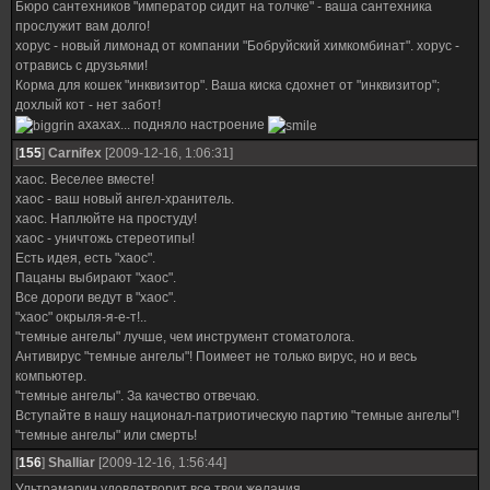
Бюро сантехников "император сидит на толчке" - ваша сантехника
прослужит вам долго!
хорус - новый лимонад от компании "Бобруйский химкомбинат". хорус -
отравись с друзьями!
Корма для кошек "инквизитор". Ваша киска сдохнет от "инквизитор";
дохлый кот - нет забот!
ахахах... подняло настроение
[
155
]
Carnifex
[2009-12-16, 1:06:31]
хаос. Веселее вместе!
хаос - ваш новый ангел-хранитель.
хаос. Наплюйте на простуду!
хаос - уничтожь стереотипы!
Есть идея, есть "хаос".
Пацаны выбирают "хаос".
Все дороги ведут в "хаос".
"хаос" окрыля-я-е-т!..
"темные ангелы" лучше, чем инструмент стоматолога.
Антивирус "темные ангелы"! Поимеет не только вирус, но и весь
компьютер.
"темные ангелы". За качество отвечаю.
Вступайте в нашу национал-патриотическую партию "темные ангелы"!
"темные ангелы" или смерть!
[
156
]
Shalliar
[2009-12-16, 1:56:44]
Ультрамарин удовлетворит все твои желания.