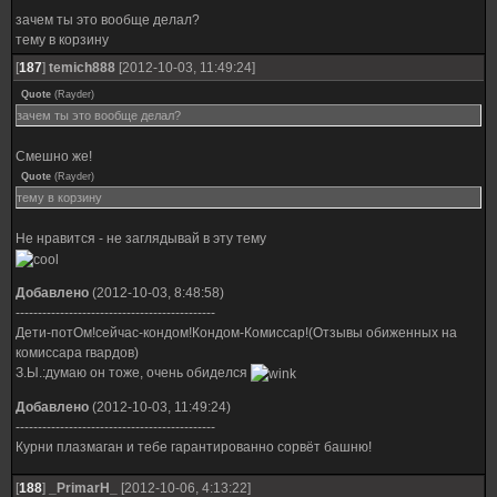
зачем ты это вообще делал?
тему в корзину
[
187
]
temich888
[2012-10-03, 11:49:24]
Quote
(
Rayder
)
зачем ты это вообще делал?
Смешно же!
Quote
(
Rayder
)
тему в корзину
Не нравится - не заглядывай в эту тему
Добавлено
(2012-10-03, 8:48:58)
---------------------------------------------
Дети-потОм!сейчас-кондом!Кондом-Комиссар!(Отзывы обиженных на
комиссара гвардов)
З.Ы.:думаю он тоже, очень обиделся
Добавлено
(2012-10-03, 11:49:24)
---------------------------------------------
Курни плазмаган и тебе гарантированно сорвёт башню!
[
188
]
_PrimarH_
[2012-10-06, 4:13:22]