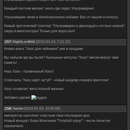
Каждый охотник желает знать где сидит Ультрамарин!
Ультрамарин легко и безболезненно избавит Вас от кашля и поноса.
Новый эротический триллер "Ультрамарин и двенадцать потных негров",
скоро в кинотеатрах! Только для взрослых!
[
157
]
NightLord666
[2010-01-03, 7:21:22]
Новая книга "Хаос для чайников" уже в продаже
Вы забыли где вы были? Анальные капсулы "Хаос" мигом вернут вам
память!
Наш Хаос - правильный Хаос!
Спектакль "Хаос идёт на*уй" - новый шедевр в жанре фентези!
Хаос позволит жить полной жизнью
Забавно,однако
[
158
]
faeton
[2010-01-03, 10:50:06]
император наполнит счастьем твои последние дни.
Новый концерт Бори Моисеева "Голубой хорус" - число билетов
ограничено.