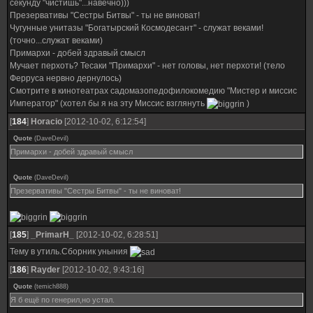
секунду "чистишь"...навечно)))
Презервативы "Сестры Битвы" - ты не виноват!
Чугунные унитазы "Богатырский Космодесант" - служат веками!
(точно...служат веками)
Примархи - добей здравый смысл
Мучает перхоть? Тесаки "Примархи" - нет головы, нет перхоти! (тело
Ферруса нервно дернулось)
Смотрите в кинотеатрах садомазопедофилокомедию "Мистер и миссис
Император" (хотел бы я на эту Миссис взглянуть
)
[
184
]
Horacio
[2012-10-02, 6:12:54]
Quote
(
DaveDevil
)
Примархи - добей здравый смысл
Quote
(
DaveDevil
)
Презервативы "Сестры Битвы" - ты не виноват!
[
185
]
_PrimarH_
[2012-10-02, 6:28:51]
Тему в утиль.Сборник уныния
[
186
]
Rayder
[2012-10-02, 9:43:16]
Quote
(
temich888
)
Я б ещё по генерил,но устал.