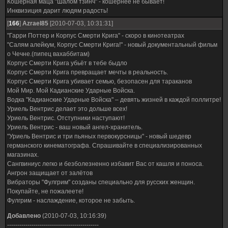
Кошерная маца "Шалом тзинч" - кошернее не бывает!
Инквизиция дарит людям радость!
[
166
]
Azrael85
[2010-07-03, 10:31:31]
"Гарри Поттер и Корпус Смерти Крига" - скоро в кинотеатрах
"Салям алейкум, Корпус Смерти Крига!" - новый документальный фильм
о Чечне.(пипец вахаббитам)
Корпус Смерти Крига убьёт в тебе быдло
Корпус Смерти Крига превращает мечты в реальность.
Корпус Смерти Крига убивает семью, безопасен для тараканов
Мой Мир. Мой Кадианские Ударные Войска.
Водка "Кадианские Ударные Войска" – девять жизней в каждой поллитре!
Уриель Вентрис делает это дольше всех!
Уриель Вентрис. Отступники наступают!
Уриель Вентрис - ваш новый ангел-хранитель.
"Уриель Вентрис и три пьяных первокурсницы" - новый шедевр
германского кинематографа. Спрашивайте в специализированных
магазинах.
Сангвиниус легко и безболезненно избавит Вас от кашля и поноса.
Ангрон защищает от залётов
Вибраторы "Фулгрим" созданы специально для русских женщин.
Покупайте, не пожалеете!
Фулгрим - наслаждение, которое не забыть.
Добавлено
(2010-07-03, 10:16:39)
---------------------------------------------