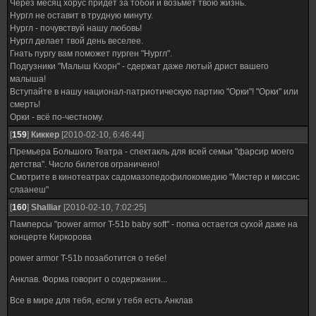
Через месяц хорус придёт за тобой и возьмёт твою жизнь.
Нургл не оставит в трудную минуту.
Нургл - почувствуй нашу любовь!
Нургл делает твой день веселее.
Гнать пургу вам поможет пурген "Нургл".
Подгузники "Малыш Кхорн" - сдержат даже лютый дрист вашего
малыша!
Вступайте в нашу национал-патриотическую партию "Орки"! "Орки" или
смерть!
Орки - всё по-честному.
[
159
]
Киккер
[2010-02-10, 6:46:44]
Премьера Большого Театра - спектакль для всей семьи "фарсир моего
детства". Число билетов ограничено!
Смотрите в кинотеатрах садомазопедофилокомедию "Мистер и миссис
слаанеш"
[
160
]
Shalliar
[2010-02-10, 7:02:25]
Памперсы "power armor T-51b baby soft" - попка остается сухой даже на
концерте Киркорова
power armor T-51b позаботится о тебе!
Анклав. Форма говорит о содержании...
Все в мире для тебя, если у тебя есть Анклав