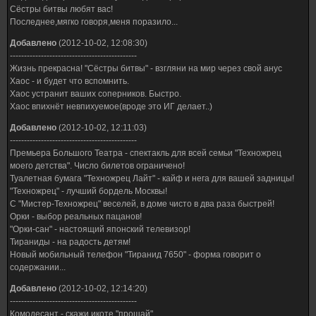
Сёстры битвы любят вас!
Последнее,мягко говоря,меня поразило...
Добавлено
(2012-10-02, 12:08:30)
---------------------------------------------
Жизнь прекрасна! "Сёстры битвы" - взгляни на мир через свой анус
Хаос - и будет что вспомнить.
Хаос устранит ваших соперников. Быстро.
Хаос впихнёт невпихуемое(вроде это ИГ делает..)
Добавлено
(2012-10-02, 12:11:03)
---------------------------------------------
Премьера Большого Театра - спектакль для всей семьи "Техножрец
моего детства". Число билетов ограничено!
Туалетная бумага "Техножрец Лайт" - кайф и нега для вашей задницы!
"Техножрец" - лучший бордель Москвы!
С "Мистер-Техножрец" веселей, в доме чисто в два раза быстрей!
Орки - выбор реальных пацанов!
"Орки-сан" - настоящий японский телевизор!
Тираниды - на радость детям!
Новый мобильный телефон "Тиранид 7650" - форма говорит о
содержании...
Добавлено
(2012-10-02, 12:14:20)
---------------------------------------------
Комодесант - скажи икоте "прощай".