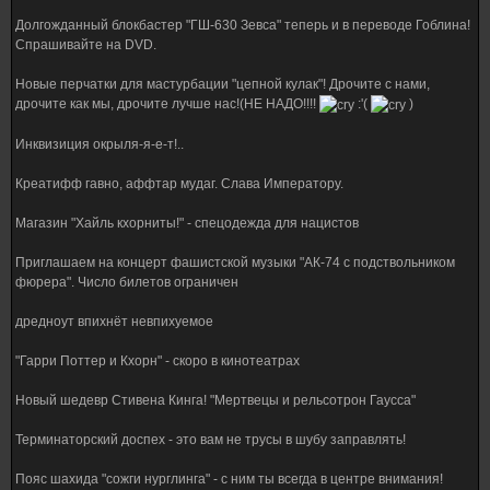
Долгожданный блокбастер "ГШ-630 Зевса" теперь и в переводе Гоблина!
Спрашивайте на DVD.
Новые перчатки для мастурбации "цепной кулак"! Дрочите с нами,
дрочите как мы, дрочите лучше нас!(НЕ НАДО!!!!
:'(
)
Инквизиция окрыля-я-е-т!..
Креатифф гавно, аффтар мудаг. Слава Императору.
Магазин "Хайль кхорниты!" - спецодежда для нацистов
Приглашаем на концерт фашистской музыки "АК-74 с подствольником
фюрера". Число билетов ограничен
дредноут впихнёт невпихуемое
"Гарри Поттер и Кхорн" - скоро в кинотеатрах
Новый шедевр Стивена Кинга! "Мертвецы и рельсотрон Гаусса"
Терминаторский доспех - это вам не трусы в шубу заправлять!
Пояс шахида "сожги нурглинга" - с ним ты всегда в центре внимания!