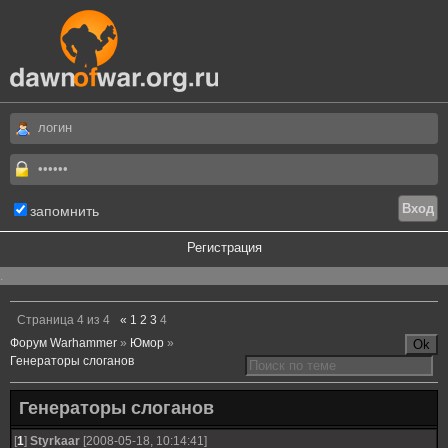
запомнить
Регистрация
.
Страница
4
из
4
«
1
2
3
4
Форум Warhammer
»
Юмор
»
Генераторы слоганов
Генераторы слоганов
[
1
]
Styrkaar
[2008-05-18, 10:14:41]