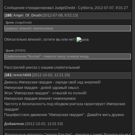
Сообщение отредактировал
JudgeDredd
-
Суббота, 2012-07-07, 9:01:27
[
180
]
Angel_Оf_Death
[2012-07-08, 9:52:13]
Quote
(
JudgeDredd
)
Lредноут впихнёт невпихуемое
Обязательно впихнёт, хотите вы или нет!
Quote
(
STARS
)
Слабительное "Болтер" - повысит вашу огневую мощь.
Расстреляй унитаз с нашим слабительным!
[
181
]
temich888
[2012-10-02, 12:21:20]
Джинсы Имперская гвардия - заряди свой зад энергией!
Имперская гвардия - добей здравый смысл.
Жгун "Имперская гвардия" - отжыгай по полной!
Имперская гвардия впихнёт невпихуемое
Чистоту и безопасность под ободком унитаза гарантирует Имперская
гвардия!
Пацифистское движение "Имперская гвардия" - Давайте жить дружно
Добавлено
(2012-10-02, 12:01:53)
---------------------------------------------
Дрочильные аппараты "лазган Fap-fap" - дрочите с нами! Дрочите как мы!