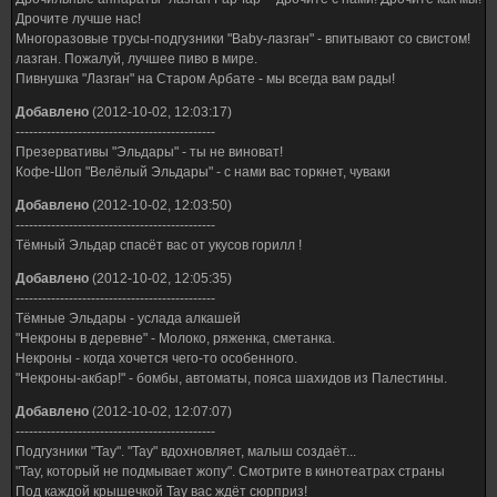
Дрочите лучше нас!
Многоразовые трусы-подгузники "Baby-лазган" - впитывают со свистом!
лазган. Пожалуй, лучшее пиво в мире.
Пивнушка "Лазган" на Старом Арбате - мы всегда вам рады!
Добавлено
(2012-10-02, 12:03:17)
---------------------------------------------
Презервативы "Эльдары" - ты не виноват!
Кофе-Шоп "Велёлый Эльдары" - с нами вас торкнет, чуваки
Добавлено
(2012-10-02, 12:03:50)
---------------------------------------------
Тёмный Эльдар спасёт вас от укусов горилл !
Добавлено
(2012-10-02, 12:05:35)
---------------------------------------------
Тёмные Эльдары - услада алкашей
"Некроны в деревне" - Молоко, ряженка, сметанка.
Некроны - когда хочется чего-то особенного.
"Некроны-акбар!" - бомбы, автоматы, пояса шахидов из Палестины.
Добавлено
(2012-10-02, 12:07:07)
---------------------------------------------
Подгузники "Тау". "Тау" вдохновляет, малыш создаёт...
"Тау, который не подмывает жопу". Смотрите в кинотеатрах страны
Под каждой крышечкой Тау вас ждёт сюрприз!