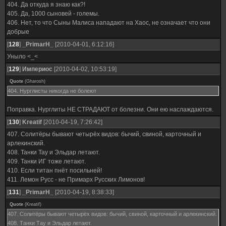
404. Да откуда я знаю как?!
405. Да, 1000 сыновей - големы.
406. Нет, то что Сыны Малиса нападают на Хаос, не означает что они
добрые
[
128
]
_PrimarH_
[2010-04-01, 6:12:16]
Уныло <_<
[
129
]
Империос
[2010-04-02, 10:53:19]
Quote
(
Gharosh
)
404. Нурглисты никогда не болеют
Поправка. Нурглиты НЕ СТРАДАЮТ от болезни. Они ею наслаждаются.
[
130
]
Kreatif
[2010-04-19, 7:26:42]
407. Солитёры бывают четырёх видов: бычий, свиной, карточный и
арлекинский.
408. Танки Тау и Эльдар летают.
409. Танки ИГ тоже летают.
410. Если титан пнёт посильней!
411. Лемон Русс - не Примарх Русских Лимонов!
[
131
]
_PrimarH_
[2010-04-19, 8:38:33]
Quote
(
Kreatif
)
407. Солитёры бывают четырёх видов: бычий, свиной, карточный и арлекинский.
408. Танки Тау и Эльдар летают.