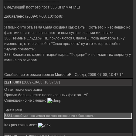
---------------------------------------------
Следующий пост это пост 386 ВНИМАНИЕ!
Добавлено
(2009-07-08, 10:45:48)
---------------------------------------------
Я помню что эта тема была создана как факты... хоть это и несмешно но
фактами они точно являются.. и помогут в познании мира вахи
386. Темные Эльдары НЕ поклоняются Слаанеш, тока некоторые, ну
именно те, которые любят "Свою прелесть" ну и те которые любят
"Чужую прелесть".
387. Ведьмы не кормят тварей варпа "Педигри", и не гладят их шорстку у
камина по вечерам.
Сообщение отредактировал
MurdereR
-
Среда, 2009-07-08, 10:47:14
[
121
]
Giks
[2009-10-03, 10:57:37]
О так темка еще жива
Правда большинство новописанных фактов - УГ
Совершенно не смешно
Quote
(
Dirge
)
382.Цепной меч, не имеет не кого отношения к бензопеле.
Как раз таки имеет