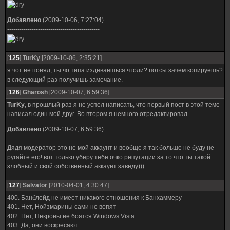
Добавлено
(2009-10-06, 7:27:04)
---------------------------------------------
[
125
]
TurKy
[2009-10-06, 2:35:21]
я чот не понял, ты чо типа издеваешься чтоли? потсы зачем копируешь?
в следующий раз получишь замечание.
[
126
]
Gharosh
[2009-10-07, 6:59:36]
TurKy
, в прошлый раз я не успел написать, что первый пост в этой теме
написал один мой друг. Во втором я немного отредактировал....
Добавлено
(2009-10-07, 6:59:36)
---------------------------------------------
Дядя модератор это не мой аккаунт и вообще я так больше не буду не
ругайте его! вот только уберу тебе очко репутации за то что ты такой
злобный и свой собственный аккаунт заведу)))
[
127
]
Salvator
[2010-04-01, 4:30:47]
400. Банблейд не имеет никакого отношения к Банхаммеру
401. Нет, Нойзмарины сами не вопят
402. Нет, Некроны не боятся Windows Vista
403. Да, они воскресают