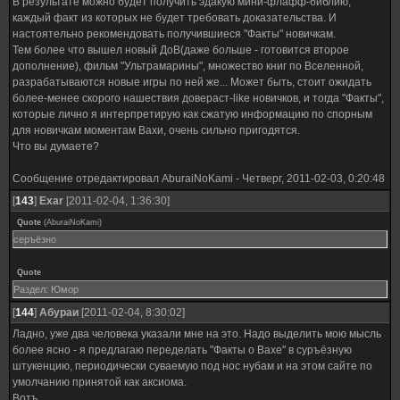
В результате можно будет получить эдакую мини-флафф-библию,
каждый факт из которых не будет требовать доказательства. И
настоятельно рекомендовать получившиеся "Факты" новичкам.
Тем более что вышел новый ДоВ(даже больше - готовится второе
дополнение), фильм "Ультрамарины", множество книг по Вселенной,
разрабатываются новые игры по ней же... Может быть, стоит ожидать
более-менее скорого нашествия довераст-like новичков, и тогда "Факты",
которые лично я интерпретирую как сжатую информацию по спорным
для новичкам моментам Вахи, очень сильно пригодятся.
Что вы думаете?
Сообщение отредактировал
AburaiNoKami
-
Четверг, 2011-02-03, 0:20:48
[
143
]
Exar
[2011-02-04, 1:36:30]
Quote
(
AburaiNoKami
)
серъёзно
Quote
Раздел: Юмор
[
144
]
Абураи
[2011-02-04, 8:30:02]
Ладно, уже два человека указали мне на это. Надо выделить мою мысль
более ясно - я предлагаю переделать "Факты о Вахе" в суръёзную
штукенцию, периодически суваемую под нос нубам и на этом сайте по
умолчанию принятой как аксиома.
Вотъ.