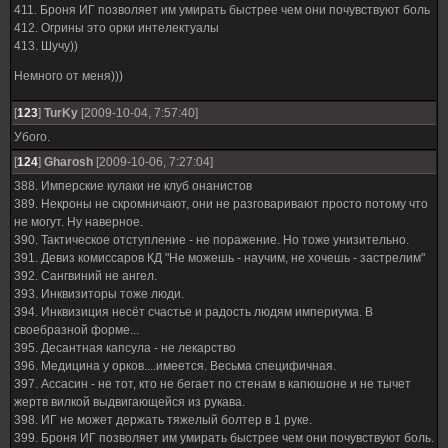
411. Броня ИГ позволяет им умирать быстрее чем они почувствуют боль
412. Огрины это орки интелектуалы
413. Шучу))
Немного от меня)))
[
123
]
TurKy
[2009-10-04, 7:57:40]
Убого.
[
124
]
Gharosh
[2009-10-06, 7:27:04]
388. Имперские кулаки не клуб онанистов
389. Некроны не скромничают, они не разговаривают просто потому что
не могут. Ну наверное.
390. Тактическое отступление - не поражение. Но тоже унизительно.
391. Девиз комиссаров КД "Не можешь - научим, не хочешь - застрелим"
392. Сангвиний не ангел.
393. Инквизиторы тоже люди.
394. Инквизиция несёт счастье и радость людям империума. В
своебразной форме...
395. Десантная капсула - не лекарство
396. Медицина у орков....имеется. Весьма специфичная.
397. Ассасин - не тот, кто не бегает по стенам в капюшоне и не тычет
жертв вилкой выдвигающейся из рукава.
398. ИГ не может держать тяжелый болтер в 1 руке.
399. Броня ИГ позволяет им умирать быстрее чем они почувствуют боль.