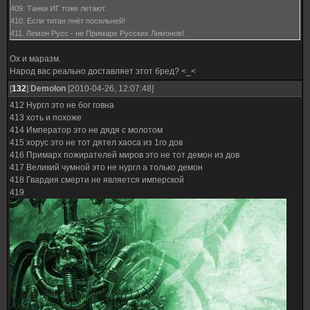
409. Танки ИГ тоже летают.
410. Если титан пнёт посильней!
411. Лемон Русс - не Примарх Русских Лимонов!
Ох и маразм.
Народ вас реально доставляет этот бред? <_<
[
132
]
Demolon
[2010-04-26, 12:07:48]
412 Нургл это не бог говна
413 хоть и похоже
414 Император это не дядя с молотом
415 хорус это не тот дятел хаоса из 1го дов
416 Примарх пожирателей миров это не тот демон из дов
417 Великий чумной это не нургл а только демон
418 Гвардия смерти не является имперской
419