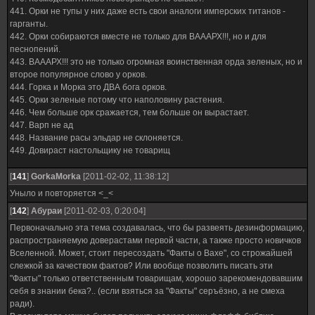
441. Орки не тупы у них даже есть свои аналоги имперских титанов -
гарганты.
442. Орки собираются вместе не только для ВАААРХ!!!, но и для
песнопений.
443. ВАААРХ!!! это не только огромная воинственная орда зеленых, но и
второе популярное слово у орков.
444. Горка и Морка это ДВА бога орков.
445. Орки зеленые потому что наполовину растения.
446. Чем больше орк сражается, тем больше он вырастает.
447. Варп не ад
448. Название расы эльдар не склоняется.
449. Довираст настольщику не товарищ
[
141
]
GorkaMorka
[2011-02-02, 11:38:12]
Уныло и повторяется <_<
[
142
]
Абураи
[2011-02-03, 0:20:04]
Первоначально эта тема создавалась, что бы развеять дезинформацию,
распространяемую доверастами первой части, а также просто новичков
Вселенной. Может, стоит пересоздать "Факты о Вахе", со строжайшей
слежкой за качеством фактов? Или вообще позволить писать эти
"Факты" только ответственным товарищам, хорошо зарекомендовавшим
себя в знании бека?.. (если взяться за "Факты" серъёзно, а не смеха
ради).