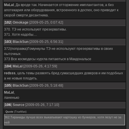
MaLal
, Да вроде так. Начинается отторжение имплантантов, а без
апотекария или оборудования, встроенного в доспех, оно приводит к
скорой смерти десантника.
[
102
]
Omokage
[2009-05-25, 0:07:42]
370. ТЭ не используют презервативы.
371. Хотя надобы....
[
103
]
BlackSun
[2009-05-25, 6:56:31]
372(поправка)Гомункулы ТЭ не используют презервативы в своих
пыточных.
373 Все космодесы нургла питаються в Макдональсе
[
104
]
MaLal
[2009-05-26, 4:17:59]
redsss
, цель темы развеять бред сумасшедших доверов и им подобных
а не новые плодить.
[
105
]
BlackSun
[2009-05-26, 5:18:48]
MaLal
,
ланенько
[
106
]
Source
[2009-05-26, 7:17:10]
Quote
(
TrueMan
)
362.Тираниды лучше всех выкапывают картошку из бункеров, хотя лезут не за
ней