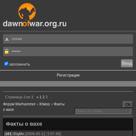
запомнить
Регистрация
.
Страница
3
из
3
«
1
2
3
Форум Warhammer
»
Юмор
»
Факты
о вахе
Факты о вахе
[
101
]
BigMo
[2009-05-12, 5:57:40]