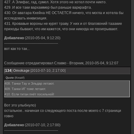
427. А Элифас, гад, сумел. Хотя этого не хотел почти никто.
429. И все таки вархаммер был раньше варкрафта.
430. От аватара Кхейна НЕ ОСТАЕТСЯ ничего, что могла и хотела бы
исследовать инквизиция.
431. Кровавые вороны не курят траву. У них и от благовоний тааакие
приходы бывают, что им кажется, что они никогда не проигрывают.
Добавлено
(2010-05-04, 9:12:20)
---------------------------------------------
вот как то так...
Сообщение отредактировал
Славко
-
Вторник, 2010-05-04, 9:12:07
[
134
]
Omokage
[2010-07-10, 2:17:00]
Quote
(
Kreatif
)
408. Танки Тау и Эльдар летают.
409. Танки ИГ тоже летают.
410. Если титан пнёт посильней!
Вот это улыбнуло)
остальное.. начиная со следующего поста после моего с 7 страници
говно
Добавлено
(2010-07-10, 2:17:00)
---------------------------------------------