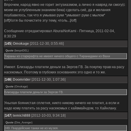
Впрочем, народ явно не горит энтузиазмом, а лично я навряд ли смогу(с
моим не углубленным знанием бека) сделать сиё, да и желания
поубавилось, так что я умываю руки *умывает руки с мылом*
[off]Хотя бы почистите эту тему, чтоль...[/off]
Сообщение отредактировал
AburaiNoKami
-
Пятница, 2011-02-04,
8:30:29
[
145
]
Omokage
[2011-12-30, 0:55:46]
Quote
(
bespriDEL
)
Тираны из старкрафта не имеют ничего общего с Тиранидами из Вахи
Имеют. Близарды платили деньги за Зергов ГВ. За покупку прав на расу
насекомых. Поэтому в глубоких основаниях это одно и то же.
[
146
]
Doomrider
[2011-12-30, 1:07:36]
Quote
(
Omokage
)
Близарды платили деньги за Зергов ГВ.
Унылая боянистая сплетня, никто никому ничего не платил, а если и
надо кому платить за расу насекомых с хайвмайндом, то Хайнлану.
[
147
]
temich888
[2012-10-03, 9:34:18]
Quote
(
Dire_Avenger
)
249. Гвардейские танки не из музея.