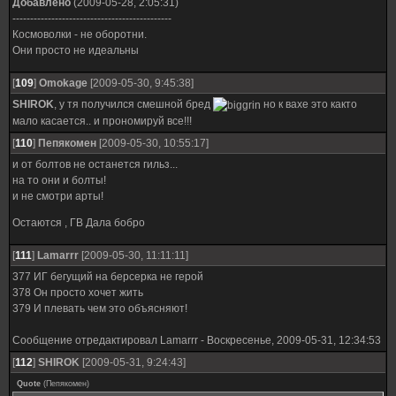
Добавлено
(2009-05-28, 2:05:31)
---------------------------------------------
Космоволки - не оборотни.
Они просто не идеальны
[
109
]
Omokage
[2009-05-30, 9:45:38]
SHIROK
, у тя получился смешной бред
но к вахе это както
мало касается.. и прономируй все!!!
[
110
]
Пепякомен
[2009-05-30, 10:55:17]
и от болтов не останется гильз...
на то они и болты!
и не смотри арты!
Остаются , ГВ Дала бобро
[
111
]
Lamarrr
[2009-05-30, 11:11:11]
377 ИГ бегущий на берсерка не герой
378 Он просто хочет жить
379 И плевать чем это объясняют!
Сообщение отредактировал
Lamarrr
-
Воскресенье, 2009-05-31, 12:34:53
[
112
]
SHIROK
[2009-05-31, 9:24:43]
Quote
(
Пепякомен
)