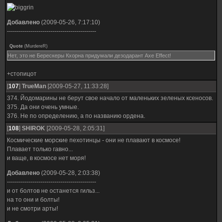
Добавлено
(2009-05-26, 7:17:10)
---------------------------------------------
Quote
(
MurdereR
)
Нет, это не Берескеры Кхорна придумали дезодарант Axe Effect!
+стопицот
[
107
]
TrueMan
[2009-05-27, 11:33:28]
374. Йодомарины не берут свое начало от маленьких зеленых ксеносов.
375. Да они очень умные.
376. Не по определению, а по названию ордена.
[
108
]
SHIROK
[2009-05-28, 2:05:31]
Космические морские пехотинцы - они не плавают в космосе!
Плавает только гавно...
и ваще, в космосе нет моря!
Добавлено
(2009-05-28, 2:03:38)
---------------------------------------------
и от болтов не останется гильз...
на то они и болты!
и не смотри арты!