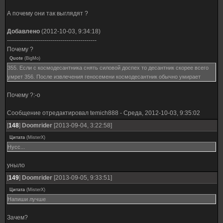
А почему они так выглядят ?
Добавлено
(2012-10-03, 9:34:18)
---------------------------------------------
Почему ?
Quote
(
BigMo
)
355. Если с космодесантника снять силовой доспех то десантник скорее всего
умрет 356. После извлечения геносемени космодесантник обычно умирает
Почему ?:-o
Сообщение отредактировал
temich888
-
Среда, 2012-10-03, 9:35:02
[
148
]
Doomrider
[2013-09-04, 3:22:58]
Цитата
(
MisterX
)
Нусс...
уныло
[
149
]
Doomrider
[2013-09-05, 9:33:51]
Цитата
(
MisterX
)
Напиши лучше
Зачем?