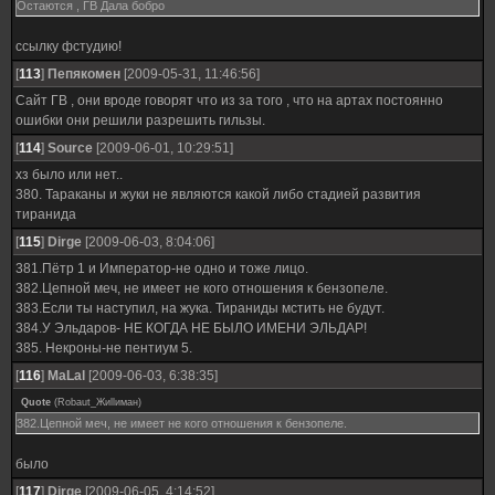
Остаются , ГВ Дала бобро
ссылку фстудию!
[
113
]
Пепякомен
[2009-05-31, 11:46:56]
Сайт ГВ , они вроде говорят что из за того , что на артах постоянно
ошибки они решили разрешить гильзы.
[
114
]
Source
[2009-06-01, 10:29:51]
хз было или нет..
380. Тараканы и жуки не являются какой либо стадией развития
тиранида
[
115
]
Dirge
[2009-06-03, 8:04:06]
381.Пётр 1 и Император-не одно и тоже лицо.
382.Цепной меч, не имеет не кого отношения к бензопеле.
383.Если ты наступил, на жука. Тираниды мстить не будут.
384.У Эльдаров- НЕ КОГДА НЕ БЫЛО ИМЕНИ ЭЛЬДАР!
385. Некроны-не пентиум 5.
[
116
]
MaLal
[2009-06-03, 6:38:35]
Quote
(
Robaut_Жиllиман
)
382.Цепной меч, не имеет не кого отношения к бензопеле.
было
[
117
]
Dirge
[2009-06-05, 4:14:52]