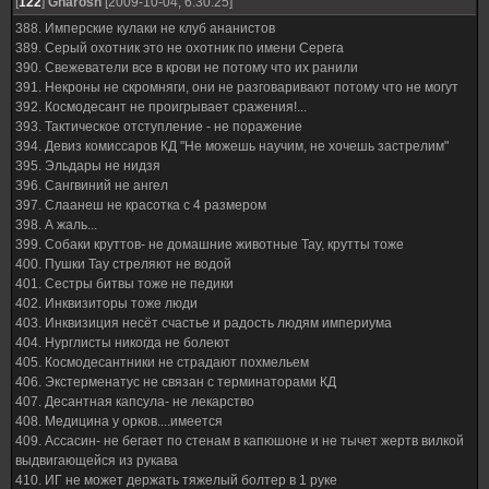
[
122
]
Gharosh
[2009-10-04, 6:30:25]
388. Имперские кулаки не клуб ананистов
389. Серый охотник это не охотник по имени Серега
390. Свежеватели все в крови не потому что их ранили
391. Некроны не скромняги, они не разговаривают потому что не могут
392. Космодесант не проигрывает сражения!...
393. Тактическое отступление - не поражение
394. Девиз комиссаров КД "Не можешь научим, не хочешь застрелим"
395. Эльдары не нидзя
396. Сангвиний не ангел
397. Слаанеш не красотка с 4 размером
398. А жаль...
399. Собаки круттов- не домашние животные Тау, крутты тоже
400. Пушки Тау стреляют не водой
401. Сестры битвы тоже не педики
402. Инквизиторы тоже люди
403. Инквизиция несёт счастье и радость людям империума
404. Нурглисты никогда не болеют
405. Космодесантники не страдают похмельем
406. Экстерменатус не связан с терминаторами КД
407. Десантная капсула- не лекарство
408. Медицина у орков....имеется
409. Ассасин- не бегает по стенам в капюшоне и не тычет жертв вилкой
выдвигающейся из рукава
410. ИГ не может держать тяжелый болтер в 1 руке