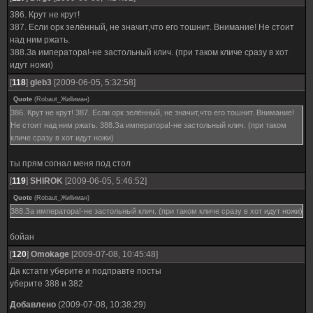
386. Крут не крут!
387. Если орк зелённый, не значит,что его тошнит. Внимание! Не стоит
над ним ржать.
388.За императора!-не застольный клич. (при таком кличе сразу в хот
идут ножи)
[
118
]
gleb3
[2009-06-05, 5:32:58]
Quote
(
Robaut_Жиllиман
)
386. Крут не крут! 387. Если орк зелённый, не значит,что его тошнит. Внимание!
Не стоит над ним ржать. 388.За императора!-не застольный клич. (при таком
кличе сразу в хот идут ножи)
ты прям согнал меня под стол
[
119
]
SHIROK
[2009-06-05, 5:46:52]
Quote
(
Robaut_Жиllиман
)
388.За императора!-не застольный клич. (при таком кличе сразу в хот идут ножи)
бойан
[
120
]
Omokage
[2009-07-08, 10:45:48]
Да кстати уберите и подправте посты
уберите 388 и 382
Добавлено
(2009-07-08, 10:38:29)