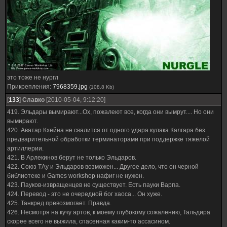
это тоже не нургл
Прикрепления:
7968359.jpg
(108.8 Kb)
[
133
]
Славко
[2010-05-04, 9:12:20]
419. Эльдары вымирают...Ох, пожалеют все, когда они вымрут.... Но они
вымирают.
420. Аватар Кхейна не свалится от одного удара кулака Калгара без
предварительной обработки терминаторами при поддержке тяжелой
артиллерии.
421. В Арлекинов берут не только Эльдаров.
422. Союз ТАу и Эльдаров возможен... Другое дело, что он черной
библиотеке и Games workshop нафиг не нужен.
423. Пауков-извращенцев не существует. Есть пауки Варпа.
424. Перевод - это не очередной бог хаоса... Он хуже.
425. Танкред превозмогает. Правда.
426. Несмотря на кучу артов, к моему глубокому сожалению, Тальдира
скорее всего не выжила, спасенная каким-то ассасином.