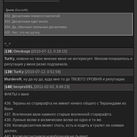
---------------------------------------------
Quote
(
DoctorM
)
432. Десантники плюются кислотой.
433. Десантники едят мозги.
434. Да, обычные лояльные десантники.
435. Нет, это не шутка.
<_<
[
138
]
Omokage
[2010-07-12, 0:28:15]
TurKy
, извени но твое мнение меня не интерисует. Многим понраилось и
репутация у меня резко подскачила.
[
139
]
TurKy
[2010-07-12, 0:51:59]
MurdereR
, ну да ну да, куда мне то до ТВОЕГО УРОВНЯ и репутации.
[
140
]
bespreDEL
[2011-02-02, 8:49:23]
ФАКТЫ о вахе
436. Тираны из старкрафта не имеют ничего общего с Тиранидами из
Вахи
437. Вселенная вахи намного старше вселенной старкрафта
438. Лунные волки и космические волки не одно и то же.
439. Космодесантник может спать, есть и ходить в туалет не снимая
доспех.
440. Космодесантников новобранцев не бывает.