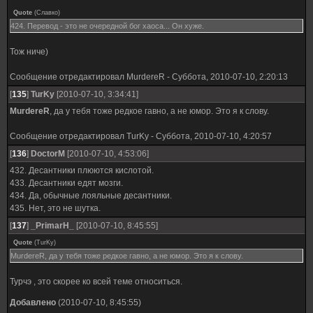
Quote
(
Славко
)
424. Перевод - это не очередной бог хаоса... Он хуже.
Тож ниче)
Сообщение отредактировал
MurdereR
-
Суббота, 2010-07-10, 2:20:13
[
135
]
TurKy
[2010-07-10, 3:34:41]
MurdereR
, да у тебя тоже редкое гавно, а не юмор. Это я к слову.
Сообщение отредактировал
TurKy
-
Суббота, 2010-07-10, 4:20:57
[
136
]
DoctorM
[2010-07-10, 4:53:06]
432. Десантники плюются кислотой.
433. Десантники едят мозги.
434. Да, обычные лояльные десантники.
435. Нет, это не шутка.
[
137
]
_PrimarH_
[2010-07-10, 8:45:55]
Quote
(
TurKy
)
MurdereR, да у тебя тоже редкое гавно, а не юмор. Это я к слову.
Турчэ , это скорее ко всей теме относиться.
Добавлено
(2010-07-10, 8:45:55)