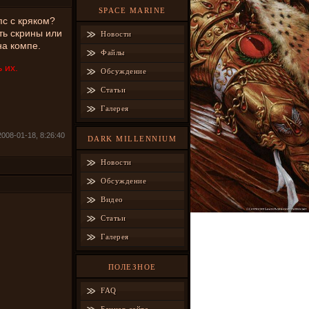
SPACE MARINE
пс с кряком?
ть скрины или
Новости
на компе.
Файлы
 их.
Обсуждение
Статьи
Галерея
008-01-18, 8:26:40
DARK MILLENNIUM
Новости
Обсуждение
Видео
Статьи
Галерея
ПОЛЕЗНОЕ
FAQ