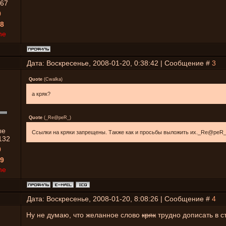
67
0
8
ne
Дата: Воскресенье, 2008-01-20, 0:38:42 | Сообщение #
3
Quote
(
Cwalka
)
а кряк?
Quote
(
_Re@peR_
)
ые
Ссылки на кряки запрещены. Также как и просьбы выложить их._Re@peR
132
0
9
ne
Дата: Воскресенье, 2008-01-20, 8:08:26 | Сообщение #
4
Ну не думаю, что желанное слово
кряк
трудно дописать в ст