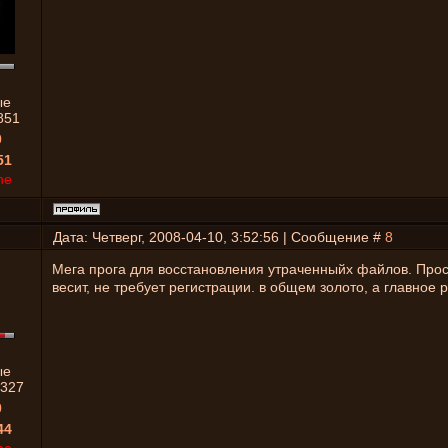
ые
851
0
51
ne
Дата: Четверг, 2008-04-10, 3:52:56 | Сообщение #
8
Мега прога для восстановления утраченныйх файлов. Прос
весит, не требует регистрации. в общем золото, а главное р
ые
327
0
44