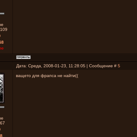
ые
1109
0
68
ne
Дата: Среда, 2008-01-23, 11:28:05 | Сообщение #
5
ващето для фрапса не найти((
ые
67
0
8