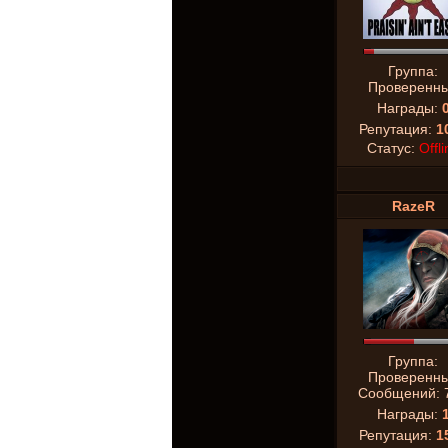
Группа:
Проверенн
Награды:
Репутация:
1
Статус:
Offli
RazeR
Группа:
Проверенн
Сообщений:
Награды:
Репутация:
1