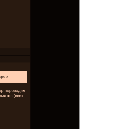
ефоне
тер переводил
рматов (всех