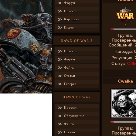
Форум
Новости
Картинки
Видео
Группа:
Проверенн
DAWN OF WAR 2
Сообщений:
Награды:
Новости
Репутация:
Форум
Статус:
Offli
Файлы
Статьи
Cwalka
Галерея
DAWN OF WAR
Новости
Обсуждение
Файлы
Группа:
Статьи
Проверенн