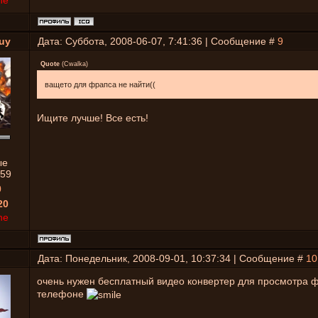
ne
uy
Дата: Суббота, 2008-06-07, 7:41:36 | Сообщение #
9
Quote
(
Cwalka
)
ващето для фрапса не найти((
Ищите лучше! Все есть!
ые
59
0
20
ne
Дата: Понедельник, 2008-09-01, 10:37:34 | Сообщение #
10
очень нужен бесплатный видео конвертер для просмотра 
телефоне