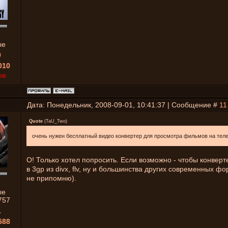
ые
0
010
ne
Дата: Понедельник, 2008-09-01, 10:41:37 | Сообщение #
11
Quote
(
TaU_Two
)
очень нужен бесплатный видео конвертер для просмотра фильмов на тел
О! Только хотел попросить. Если возможно - чтобы конвер
в 3gp из divx, flv, ну и большинства других современных фо
не припомню).
ые
757
1
588