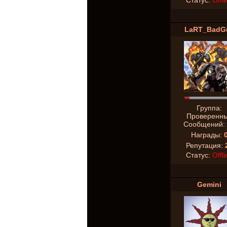
Статус:
Offli
LaRT_BadG
Группа:
Проверенн
Сообщений:
Награды:
Репутация:
Статус:
Offli
Gemini