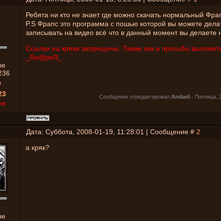
Ребята ни кто не знает где можно скачать нормальный Фра
P.S Фрапс это программа с пошью которой вы можете дела
записывать на видео всё что в данный момент вы делаете 
Ссылки на кряки запрещены. Также как и просьбы выложить
_Re@peR_
ые
236
0
23
Сообщение отредактировал
Andaril
-
Пятница, 2
ne
Дата: Суббота, 2008-01-19, 11:28:01 | Сообщение #
2
а кряк?
ые