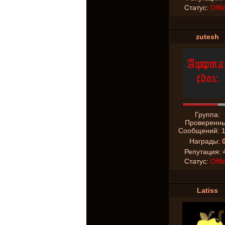
Статус:
Offli
zutesh
Группа:
Проверенн
Сообщений:
Награды:
Репутация:
Статус:
Offli
Latiss