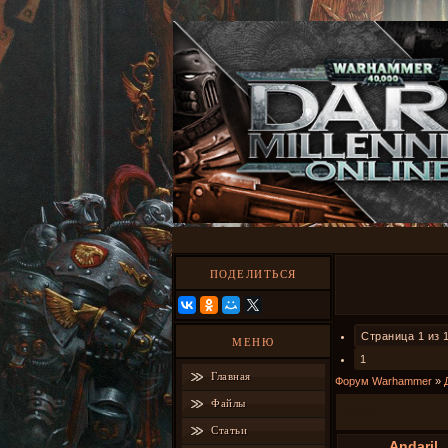
ПОДЕЛИТЬСЯ
Страница
1
из
МЕНЮ
1
Главная
Форум Warhammer
»
Файлы
Софт
Статьи
Andaril