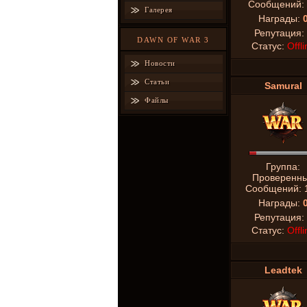
Сообщений:
Галерея
Награды:
Репутация:
DAWN OF WAR 3
Статус:
Offli
Новости
Статьи
SamuraI
Файлы
Группа:
Проверенн
Сообщений:
Награды:
Репутация:
Статус:
Offli
Leadtek