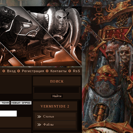
✪
Вход
✪
Регистрация
✪
Контакты
✪
RsS
ПОИСК
VERMINTIDE 2
Статьи
Файлы