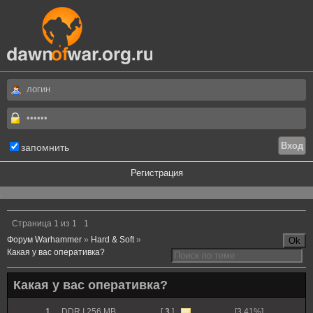
запомнить
Регистрация
.
Страница
1
из
1
1
Форум Warhammer
»
Hard & Soft
»
Какая у вас оперативка?
Какая у вас оперативка?
1
.
DDR I 256 MB
[
3
]
[3.41%]