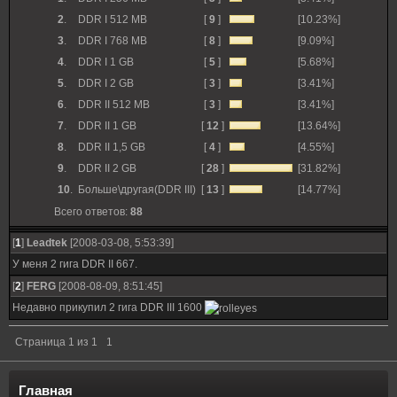
2
.
DDR I 512 MB
[
9
]
[10.23%]
3
.
DDR I 768 MB
[
8
]
[9.09%]
4
.
DDR I 1 GB
[
5
]
[5.68%]
5
.
DDR I 2 GB
[
3
]
[3.41%]
6
.
DDR II 512 MB
[
3
]
[3.41%]
7
.
DDR II 1 GB
[
12
]
[13.64%]
8
.
DDR II 1,5 GB
[
4
]
[4.55%]
9
.
DDR II 2 GB
[
28
]
[31.82%]
10
.
Больше\другая(DDR III)
[
13
]
[14.77%]
Всего ответов:
88
[
1
]
Leadtek
[2008-03-08, 5:53:39]
У меня 2 гига DDR II 667.
[
2
]
FERG
[2008-08-09, 8:51:45]
Недавно прикупил 2 гига DDR III 1600
Страница
1
из
1
1
Главная