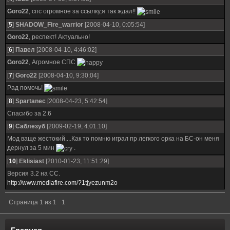
Goro22
, спс огромное за ссылку,я так ждал!!
[
5
]
SHADOW_Fire_warrior
[2008-04-10, 0:05:54]
Goro22
, респект! Актуально!
[
6
]
Павел
[2008-04-10, 4:46:02]
Goro22
, Агромное СПС
[
7
]
Goro22
[2008-04-10, 9:30:04]
Рад помочь!
[
8
]
Spartanec
[2008-04-23, 5:42:54]
Спасибо за 2.6
[
9
]
Саблезуб
[2009-02-19, 4:01:10]
Мод ваще жестокий....Как то помню играл пр легкого орка на БС-он меня
дернул за 5 мин
.
[
10
]
Eklisiast
[2010-01-23, 11:51:29]
Версия 3.2 на СС.
http://www.mediafire.com/?1tjyezunm2o
Страница
1
из
1
1