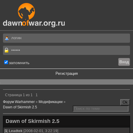
запомнить
Регистрация
.
Страница
1
из
1
1
Форум Warhammer
»
Модификации
»
Dawn of Skirmish 2.5
Dawn of Skirmish 2.5
[
1
]
Leadtek
[2008-02-01, 3:22:19]