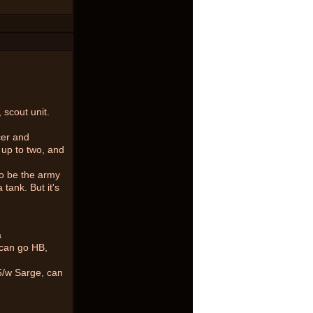
 scout unit.
cer and
 up to two, and
so be the army
 tank. But it's
a
can go HB,
5/w Sarge, can