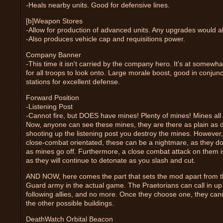
-Heals nearby units. Good for defensive lines.
[b]Weapon Stores
-Allow for production of advanced units. Any upgrades would a
-Also produces vehicle cap and requisitions power.
Company Banner
-This time it isn't carried by the company hero. It's at somewha
for all troops to look onto. Large morale boost, good in conjunc
stations for excellent defense.
Forward Position
-Listening Post
-Cannot fire, but DOES have mines! Plenty of mines! Mines all 
Now, anyone can see these mines, they are there as plain as 
shooting up the listening post you destroy the mines. However, 
close-combat orientated, these can be a nightmare, as they do 
as mines go off. Furthermore, a close combat attack on them 
as they will continue to detonate as you slash and cut.
AND NOW, here comes the part that sets the mod apart from t
Guard army in the actual game. The Praetorians can call in up 
following allies, and no more. Once they choose one, they cann
the other possible buildings.
DeathWatch Orbital Beacon