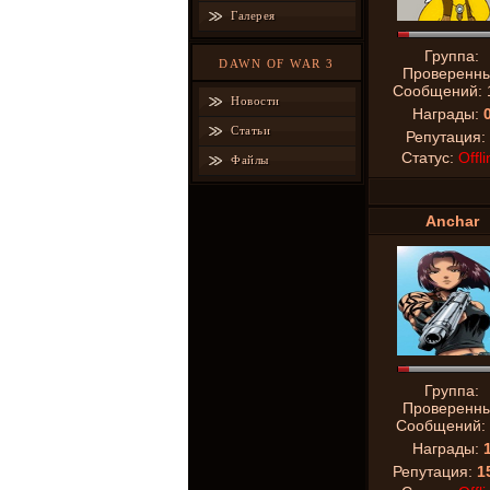
Галерея
Группа:
DAWN OF WAR 3
Проверенн
Сообщений:
Новости
Награды:
Статьи
Репутация:
Статус:
Offli
Файлы
Anchar
Группа:
Проверенн
Сообщений:
Награды:
Репутация:
1