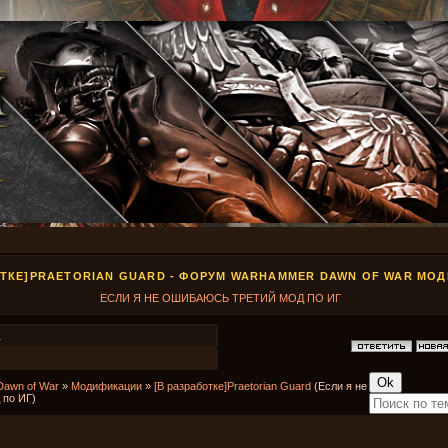
ОТКЕ]PRAETORIAN GUARD - ФОРУМ WARHAMMER DAWN OF WAR МО
ЕСЛИ Я НЕ ОШИБАЮСЬ ТРЕТИЙ МОД ПО ИГ
1
Dawn of War
»
Модификации
»
[В разработке]Praetorian Guard
(Если я не
 по ИГ)
Praetorian Guard