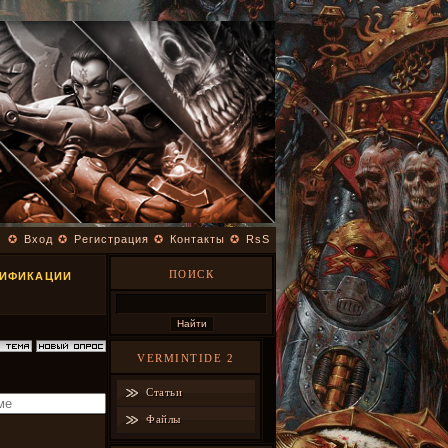
✪
Вход
✪
Регистрация
✪
Контакты
✪
RsS
ПОИСК
ДИФИКАЦИИ
VERMINTIDE 2
Статьи
Файлы