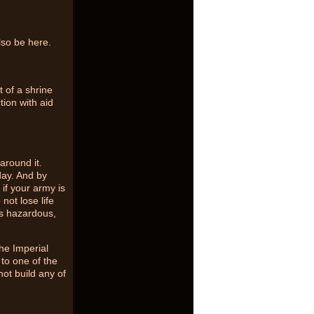
lso be here.
t of a shrine
tion with aid
around it.
day. And by
if your army is
not lose life
is hazardous,
he Imperial
to one of the
ot build any of