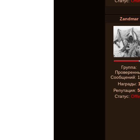
Статус:
Offli
Zandmar
Группа:
Проверенн
Сообщений:
1
Награды:
Репутация:
5
Статус:
Offli