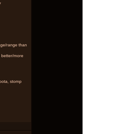
y
age/range than
 better/more
hoota, stomp