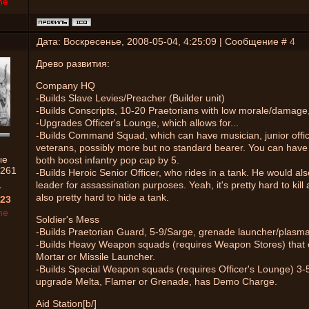
ne
Дата: Воскресенье, 2008-05-04, 4:25:09 | Сообщение #
4
Древо развития:
Company HQ
-Builds Slave Levies/Preacher (Builder unit)
-Builds Conscripts, 10-20 Praetorians with low morale/damage,
-Upgrades Officer's Lounge, which allows for...
-Builds Command Squad, which can have musician, junior offi
veterans, possibly more but no standard bearer. You can have
ые
both boost infantry pop cap by 5.
261
-Builds Heroic Senior Officer, who rides in a tank. He would al
1
leader for assassination purposes. Yeah, it's pretty hard to kill a
also pretty hard to hide a tank.
23
ne
Soldier's Mess
-Builds Praetorian Guard, 5-9/Sarge, grenade launcher/plasm
-Builds Heavy Weapon squads (requires Weapon Stores) that 
Mortar or Missile Launcher.
-Builds Special Weapon squads (requires Officer's Lounge) 3-
upgrade Melta, Flamer or Grenade, has Demo Charge.
Aid Station[b/]