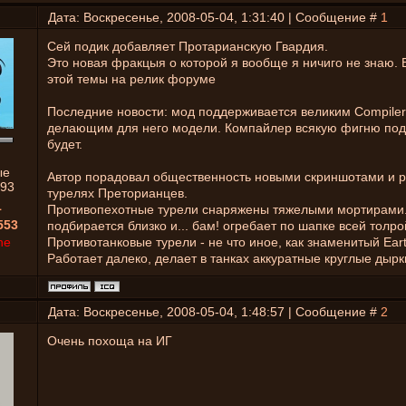
Дата: Воскресенье, 2008-05-04, 1:31:40 | Сообщение #
1
Сей подик добавляет Протарианскую Гвардия.
Это новая фракцыя о которой я вообще я ничиго не знаю. 
этой темы на релик форуме
Последние новости: мод поддерживается великим Compiler
делающим для него модели. Компайлер всякую фигню под
будет.
ые
Автор порадовал общественность новыми скриншотами и р
93
турелях Преторианцев.
1
Противопехотные турели снаряжены тяжелыми мортирами.
553
подбирается близко и... бам! огребает по шапке всей толро
ne
Противотанковые турели - не что иное, как знаменитый Eart
Работает далеко, делает в танках аккуратные круглые дырк
Дата: Воскресенье, 2008-05-04, 1:48:57 | Сообщение #
2
Очень похоща на ИГ