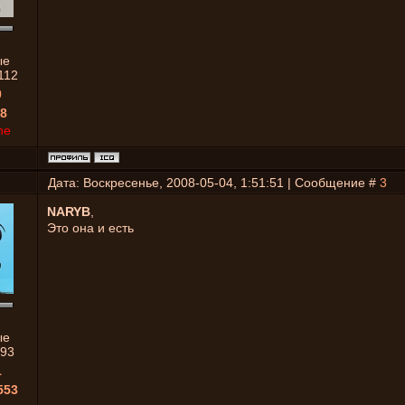
ые
112
0
8
ne
Дата: Воскресенье, 2008-05-04, 1:51:51 | Сообщение #
3
NARYB
,
Это она и есть
ые
93
1
553