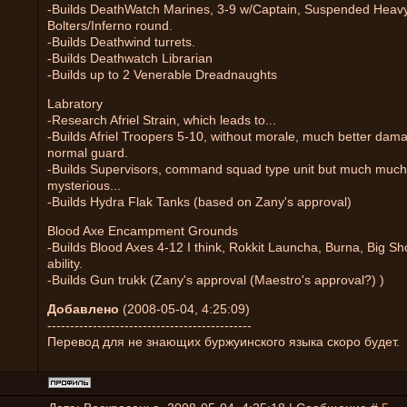
-Builds DeathWatch Marines, 3-9 w/Captain, Suspended Heav
Bolters/Inferno round.
-Builds Deathwind turrets.
-Builds Deathwatch Librarian
-Builds up to 2 Venerable Dreadnaughts
Labratory
-Research Afriel Strain, which leads to...
-Builds Afriel Troopers 5-10, without morale, much better dam
normal guard.
-Builds Supervisors, command squad type unit but much much
mysterious...
-Builds Hydra Flak Tanks (based on Zany's approval)
Blood Axe Encampment Grounds
-Builds Blood Axes 4-12 I think, Rokkit Launcha, Burna, Big S
ability.
-Builds Gun trukk (Zany's approval (Maestro's approval?) )
Добавлено
(2008-05-04, 4:25:09)
---------------------------------------------
Перевод для не знающих буржуинского языка скоро будет.