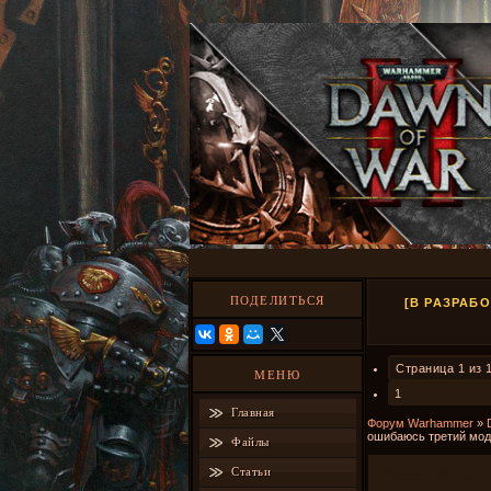
ПОДЕЛИТЬСЯ
[В РАЗРАБ
Страница
1
из
МЕНЮ
1
Главная
Форум Warhammer
»
ошибаюсь третий мод
Файлы
Статьи
[В разработке]