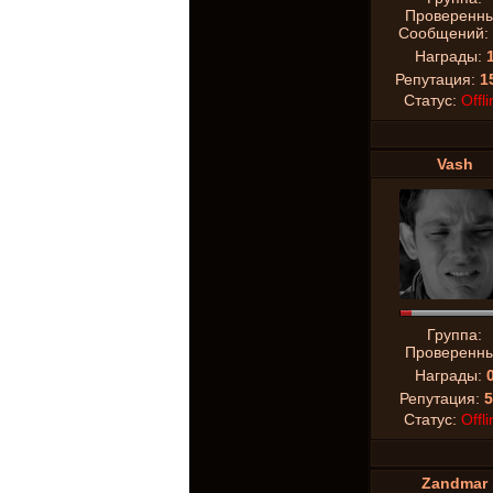
Проверенн
Сообщений:
Награды:
Репутация:
1
Статус:
Offli
Vash
Группа:
Проверенн
Награды:
Репутация:
5
Статус:
Offli
Zandmar