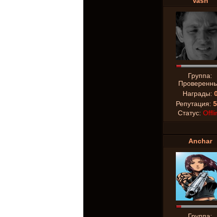
Vash
Группа:
Проверенн
Награды:
Репутация:
5
Статус:
Offli
Anchar
Группа: