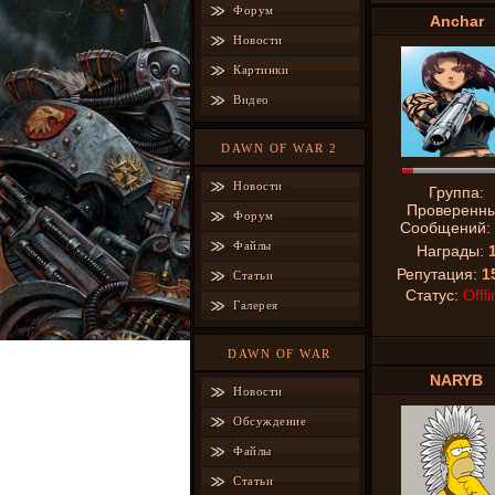
Форум
Anchar
Новости
Картинки
Видео
DAWN OF WAR 2
Новости
Группа:
Проверенн
Форум
Сообщений:
Файлы
Награды:
Репутация:
1
Статьи
Статус:
Offli
Галерея
DAWN OF WAR
NARYB
Новости
Обсуждение
Файлы
Статьи