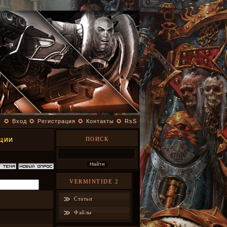
✪
Вход
✪
Регистрация
✪
Контакты
✪
RsS
ПОИСК
АЦИИ
VERMINTIDE 2
Статьи
Файлы