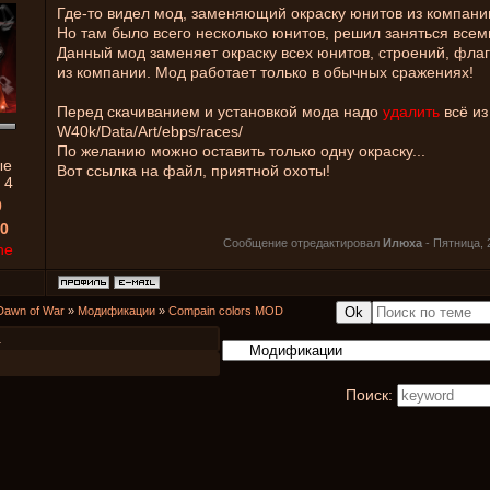
Где-то видел мод, заменяющий окраску юнитов из компании
Но там было всего несколько юнитов, решил заняться всем
Данный мод заменяет окраску всех юнитов, строений, флаг
из компании. Мод работает только в обычных сражениях!
Перед скачиванием и установкой мода надо
удалить
всё из
W40k/Data/Art/ebps/races/
По желанию можно оставить только одну окраску...
ые
Вот ссылка на файл, приятной охоты!
:
4
0
0
Сообщение отредактировал
Илюха
-
Пятница, 
ne
Dawn of War
»
Модификации
»
Compain colors MOD
1
Поиск: