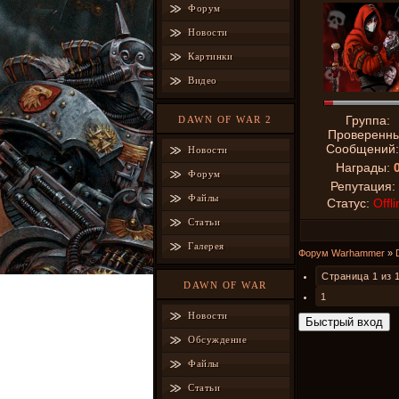
Форум
Новости
Картинки
Видео
Группа:
DAWN OF WAR 2
Проверенн
Сообщений
Новости
Награды:
Форум
Репутация:
Файлы
Статус:
Offli
Статьи
Галерея
Форум Warhammer
»
Страница
1
из
DAWN OF WAR
1
Новости
Обсуждение
Файлы
Статьи