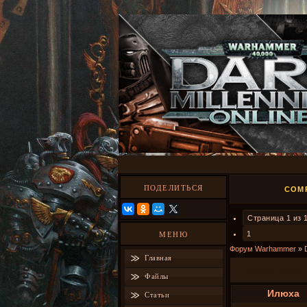
ПОДЕЛИТЬСЯ
COM
Страница
1
из
1
МЕНЮ
Форум Warhammer
»
Главная
Compain color
Файлы
Илюха
Статьи