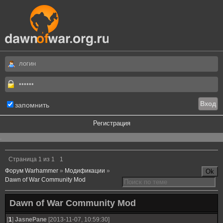
запомнить
Регистрация
.
Страница
1
из
1
1
Форум Warhammer
»
Модификации
»
Dawn of War Community Mod
Dawn of War Community Mod
[
1
]
JasnePane
[2013-11-07, 10:59:30]