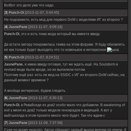
Во!Вот это дело уже что надо.
[
3
]
Punch-Oi
[2013-11-07, 5:44:45]
Не подскажете, есть мод для первого DoW с моделями ИГ из второго ?
[
4
]
JasnePane
[2013-11-07, 9:09:18]
Punch-Oi
, это и есть тема мода который вы имеете ввиду.
Да кстати автору понравилась темка на этом форуме. Я буду обновлять
ее как только будет выходить что то новенькое и интересное
[
5
]
Punch-Oi
[2013-11-07, 9:24:51]
JasnePane
, я имею ввиду готовую, тут же ждать ещё. На Soulstorm в
revised моде были вроде, но их выпилили потом.
Поэтому ещё раз: есть ли мод на SS/DC с ИГ из второго DoW сейчас, на
данный момент времени ?
А вообще интересно, будем следить.
[
6
]
JasnePane
[2013-11-07, 9:30:13]
Punch-Oi
, в Ревайседе из дов2 особо мало что добавили. В awakening of
evil у меня из дов2 только модели генокрадов и видящей. А вот у
вайтшиэлда в этом проекте много чего будет. Так что ждем-с
[
7
]
JasnePane
[2013-11-09, 7:37:58]
Судя по всему недолго. Автор обещает скорый выход версии по ереси. А