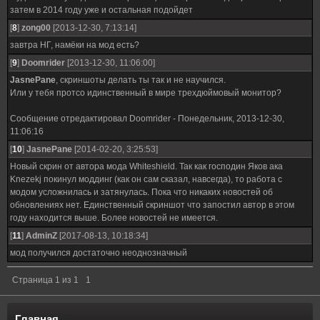
затем в 2014 году уже и остальная подойдет
[
8
]
zong00
[2013-12-30, 7:13:14]
завтра НГ, намёки на мод есть?
[
9
]
Doomrider
[2013-12-30, 11:06:00]
JasnePane
, скриншоты делать ты так и не научился.
Или у тебя протсо идинственный в мире трехдюймовый монитор?
Сообщение отредактировал
Doomrider
-
Понедельник, 2013-12-30,
11:06:16
[
10
]
JasnePane
[2014-02-20, 3:25:53]
Новый скрин от автора мода Whiteshield. Так как господин Яков ака
Knezekj покинул моддинг (как он сам сказал, навсегда), то работа с
модом усложнилась и затянулась. Пока что никаких новостей об
обновлениях нет. Единственный скриншот что запостил автор в этом
году находится выше. Более новостей не имеется.
[
11
]
AdminZ
[2017-08-13, 10:18:34]
мод получился достаточно неоднозначный
Страница
1
из
1
1
Главная