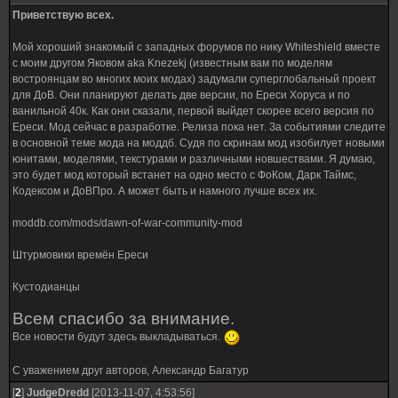
Приветствую всех.
Мой хороший знакомый с западных форумов по нику Whiteshield вместе
с моим другом Яковом aka Knezekj (известным вам по моделям
востроянцам во многих моих модах) задумали суперглобальный проект
для ДоВ. Они планируют делать две версии, по Ереси Хоруса и по
ванильной 40к. Как они сказали, первой выйдет скорее всего версия по
Ереси. Мод сейчас в разработке. Релиза пока нет. За событиями следите
в основной теме мода на моддб. Судя по скринам мод изобилует новыми
юнитами, моделями, текстурами и различными новшествами. Я думаю,
это будет мод который встанет на одно место с ФоКом, Дарк Таймс,
Кодексом и ДоВПро. А может быть и намного лучше всех их.
moddb.com/mods/dawn-of-war-community-mod
Штурмовики времён Ереси
Кустодианцы
Всем спасибо за внимание.
Все новости будут здесь выкладываться.
С уважением друг авторов, Александр Багатур
[
2
]
JudgeDredd
[2013-11-07, 4:53:56]