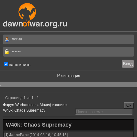
запомнить
Регистрация
.
Страница
1
из
1
1
Форум Warhammer
»
Модификации
»
W40k: Chaos Supremacy
W40k: Chaos Supremacy
[
1
]
JasnePane
[2014-08-16, 10:45:15]