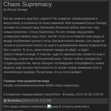
Chaos Supremacy
by Deuce Savage
Все вы помните мод Epic Legions? Он знаменит своим размахом и
масштабом, в особенности гигантоманией. Мой знакомый Deuce Savage,
человек что улучшил мод Эпических Легионов сейчас работает над
новым проектом - Chaos Supremacy. По его словам, мод должен
усовершенствовать расу Хаос. Насчёт этого он в главной теме мода на
моддб опубликовал целые статьи. Как выяснилось вскоре, суть мода не
только в улучшениях Хаоса, но ещё и в добавлениях многих новшеств из
Epic Legions. То есть, гигантомания никуда не уйдёт, а будет
присутствовать в моде. К тому же, судя по скриншотам, появятся ещё и
Тираниды, в качестве полноценной расы. Проект сейчас находится в
стадии разработки. Автор обещает голливудские спецэффекты, новые
модели, ещё больше брутальности (а значит новую анимацию боя) и
обновлённую графику. Посмотрим, что из этого выйдет.
Главная тема разработки мода
moddb.com/mods/warhammer-40000-chaos-supremacy
Сообщение отредактировал
JasnePane
-
Вторник, 2014-10-28, 0:06:34
[
2
]
Methelina
[2014-10-23, 3:12:58]
Путь мода немного изменился
В сторону качества и