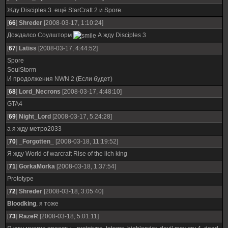
Жду Disciples 3. ещё StarCraft 2 и Spore.
[
66
]
Shreder
[2008-03-17, 1:10:24]
Дождалсо Соулшторм
А жду Disciples 3
[
67
]
Latiss
[2008-03-17, 4:44:52]
Spore
SoulStorm
И продолжения NWN 2 (Если будет)
[
68
]
Lord_Necrons
[2008-03-17, 4:48:10]
GTA4
[
69
]
Night_Lord
[2008-03-17, 5:24:28]
а я жду метро2033
[
70
]
_Forgotten_
[2008-03-18, 11:19:52]
Я жду World of warcraft Rise of the lich king
[
71
]
GorkaMorka
[2008-03-18, 1:37:54]
Prototype
[
72
]
Shreder
[2008-03-18, 3:05:40]
Bloodking
, я тоже
[
73
]
RazeR
[2008-03-18, 5:01:11]