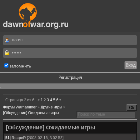
запомнить
Регистрация
.
Страница
2
из
6
«
1
2
3
4
5
6
»
Форум Warhammer
»
Другие игры
»
[Обсуждение] Ожидаемые игры
[Обсуждение] Ожидаемые игры
[
51
]
ReapeR
[2008-02-16, 3:02:53]