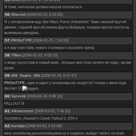
Я тоже, неплохая должна игруля получиться.
[
56
]
Gharosh
[2008-02-25, 6:53:35]
Я с нетерпением жду Star Wars: Force Unleashed. Тама тааакой крутой
движок, тааакой крутой ученик Дарта Вейдера, тааакая крутая охота на
выживших джедаев...
[
57
]
PROtoTYPE
[2008-02-25, 7:16:10]
а я жду соусторм, нового сталкера и ассасинс креед
[
58
]
Tillien
[2008-02-25, 8:00:33]
а жяду соулсторм и новый комп...больше мне пока ничего не надо...кроме
денег.
[
59
]
666_Raptor_666
[2008-02-28, 9:47:47]
PROtoTYPE
, один в один! у гениев мысли сходятся! только у меня еще
фолаут 3!
[
60
]
Sarevok
[2008-02-28, 9:49:10]
FALLOUT III
[
61
]
Alkomonster
[2008-03-03, 7:46:33]
SoulStorm, Assasin's Creed, Fallout 3, GTA 4
[
62
]
karalajn
[2008-03-03, 8:16:40]
ваху онлайнову,дальнобойщиков ну и надеюсь выйдет fable2 на комп,