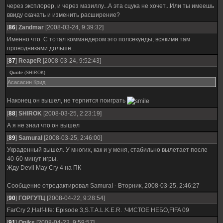
через эксплорер, и через мазиллу...А эта сцука не хочет...Или ты имеешь
ввиду скачать и изменить расширение?
[
86
]
Zandmar
[2008-03-24, 9:39:32]
Именно что. С тотал коммандером это полсекунды, всякими там
проводниками дольше...
[
87
]
ReapeR
[2008-03-24, 9:52:43]
Quote
(
SHIROK
)
Асасасин Крид
Наконец он вышел, не терпится поиграть
[
88
]
SHIROK
[2008-03-25, 2:23:19]
А я не знал что он вышел
[
89
]
SamuraI
[2008-03-25, 2:46:00]
Украденный вышел. У многих, как и у меня, стабильно вылетает после
40-60 минут игры.
Жду Devil May Cry 4 на ПК
Сообщение отредактировал
SamuraI
-
Вторник, 2008-03-25, 2:46:27
[
90
]
ГОРГУТЦ
[2008-04-22, 9:28:54]
FarCry 2,Half-life: Episode 3,S.T.A.L.K.E.R. :ЧИСТОЕ НЕБО,FIFA 09
[
91
]
Oniks
[2008-04-22, 9:59:57]