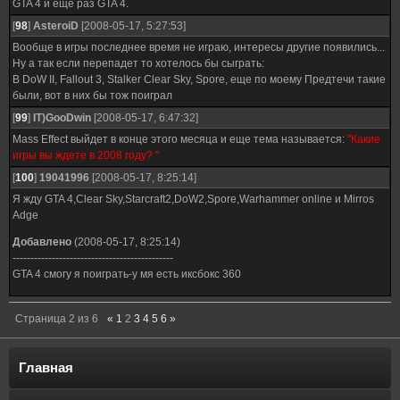
GTA 4 и ещё раз GTA 4.
[
98
]
AsteroiD
[2008-05-17, 5:27:53]
Вообще в игры последнее время не играю, интересы другие появились...
Ну а так если перепадет то хотелось бы сыграть:
В DoW II, Fallout 3, Stalker Clear Sky, Spore, еще по моему Предтечи такие
были, вот в них бы тож поиграл
[
99
]
IT)GooDwin
[2008-05-17, 6:47:32]
Mass Effect выйдет в конце этого месяца и еще тема называется:
"Какие
игры вы ждете в 2008 году? "
[
100
]
19041996
[2008-05-17, 8:25:14]
Я жду GTA 4,Clear Sky,Starcraft2,DoW2,Spore,Warhammer online и Mirros
Adge
Добавлено
(2008-05-17, 8:25:14)
---------------------------------------------
GTA 4 смогу я поиграть-у мя есть иксбокс 360
Страница
2
из
6
«
1
2
3
4
5
6
»
Главная