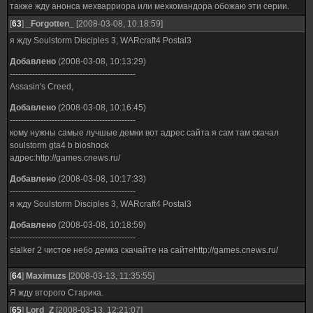
также жду анонса мехварриора или мехкомандора обожаю эти серии.
[
63
]
_Forgotten_
[2008-03-08, 10:18:59]
я жду Soulstorm Disciples 3, WARcraft4 Postal3
Добавлено
(2008-03-08, 10:13:29)
---------------------------------------------
Assasin's Creed,
Добавлено
(2008-03-08, 10:16:45)
---------------------------------------------
кому нужны самые лучшые демки вот адрес сайта я сам там скачал
soulstorm gta4 b bioshock
адрес:http://games.cnews.ru/
Добавлено
(2008-03-08, 10:17:33)
---------------------------------------------
я жду Soulstorm Disciples 3, WARcraft4 Postal3
Добавлено
(2008-03-08, 10:18:59)
---------------------------------------------
stalker 2 чистое небо демка скачайте на сайтеhttp://games.cnews.ru/
[
64
]
Maximuzs
[2008-03-13, 11:35:55]
Я жду второго Старика.
[
65
]
Lord_Z
[2008-03-13, 12:21:07]