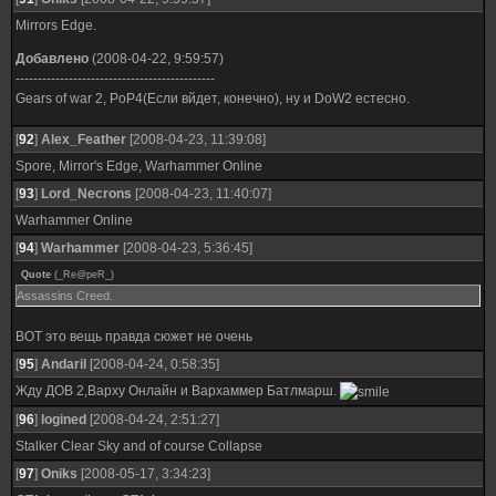
Mirrors Edge.
Добавлено
(2008-04-22, 9:59:57)
---------------------------------------------
Gears of war 2, PoP4(Если вйдет, конечно), ну и DoW2 естесно.
[
92
]
Alex_Feather
[2008-04-23, 11:39:08]
Spore, Mirror's Edge, Warhammer Online
[
93
]
Lord_Necrons
[2008-04-23, 11:40:07]
Warhammer Online
[
94
]
Warhammer
[2008-04-23, 5:36:45]
Quote
(
_Re@peR_
)
Assassins Creed.
ВОТ это вещь правда сюжет не очень
[
95
]
Andaril
[2008-04-24, 0:58:35]
Жду ДОВ 2,Варху Онлайн и Вархаммер Батлмарш.
[
96
]
logined
[2008-04-24, 2:51:27]
Stalker Clear Sky and of course Collapse
[
97
]
Oniks
[2008-05-17, 3:34:23]