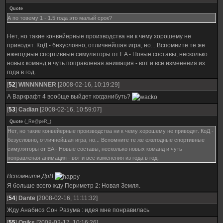
Quote
А по товему 1 - 1.5 года это малый срок?
Нет, но такие конвейерные производства ни к чему хорошему не
приводят. КоД - безусловно, отличнейшая игра, но... Вспомните те же
ежегодные спортивные симуляторы от EA - Новые составы, несколько
новых команд и чуть поправленая анимация - вот и все изменения из
года в год.
[
52
]
WINNNNNER
[2008-02-16, 10:19:29]
А Варкрафт 4 вообще выйдет когданибуть?
[
53
]
Cadian
[2008-02-16, 10:59:07]
Quote
(
_Re@peR_
)
Нет, но такие конвейерные производства ни к чему хорошему не приводят. КоД -
безусловно, отличнейшая игра, но... Вспомните те же ежегодные спортивные
симуляторы от EA - Новые составы, несколько новых команд и чуть
поправленая анимация - вот и все изменения из года в год.
Вспомните ДоВ
Я больше всего жду Периметр 2: Новая Земля.
[
54
]
Dante
[2008-02-16, 11:11:32]
Жду Анабиоз Сон Разума : идея мне понравилась
[
55
]
Oniks
[2008-02-17, 10:16:26]