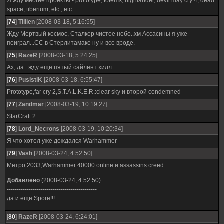
Я жду многие проекты - prototype, totems, highlander, devil may cry 4, dead
space, tiberium, etc., etc.
[
74
]
Tillien
[2008-03-18, 5:16:55]
Жду Мертвый космос, Сталкер чистое небо..хм Ассасины я уже
поиграл...СС в Стерлитамаке ну и все вроде.
[
75
]
RazeR
[2008-03-18, 5:24:25]
Ах, да...жду ещё пятый сайлент хилл...
[
76
]
PusistiK
[2008-03-18, 6:55:47]
Prototype,far cry 2,S.T.A.L.K.E.R.:clear sky и второй condemned
[
77
]
Zandmar
[2008-03-19, 10:19:27]
StarCraft 2
[
78
]
Lord_Necrons
[2008-03-19, 10:20:34]
Я что хотел уже дождался Warhammer
[
79
]
Vash
[2008-03-24, 4:52:50]
Метро 2033,Warhammer 40000 online и assassins creed.
Добавлено
(2008-03-24, 4:52:50)
---------------------------------------------
да и еще Spore!!!
[
80
]
RazeR
[2008-03-24, 6:24:01]