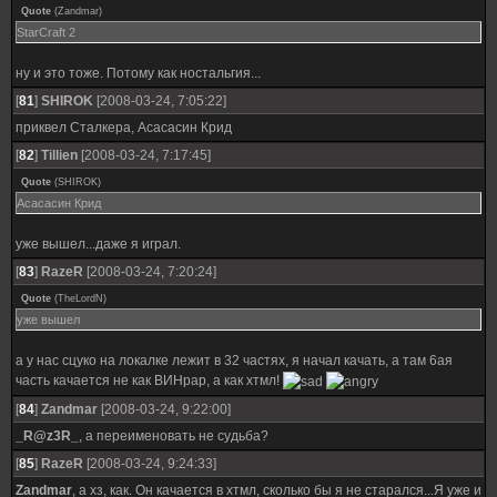
Quote
(
Zandmar
)
StarCraft 2
ну и это тоже. Потому как ностальгия...
[
81
]
SHIROK
[2008-03-24, 7:05:22]
приквел Сталкера, Асасасин Крид
[
82
]
Tillien
[2008-03-24, 7:17:45]
Quote
(
SHIROK
)
Асасасин Крид
уже вышел...даже я играл.
[
83
]
RazeR
[2008-03-24, 7:20:24]
Quote
(
TheLordN
)
уже вышел
а у нас сцуко на локалке лежит в 32 частях, я начал качать, а там 6ая
часть качается не как ВИНрар, а как хтмл!
[
84
]
Zandmar
[2008-03-24, 9:22:00]
_R@z3R_
, а переименовать не судьба?
[
85
]
RazeR
[2008-03-24, 9:24:33]
Zandmar
, а хз, как. Он качается в хтмл, сколько бы я не старался...Я уже и