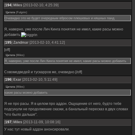
[
194
]
Miles
[2013-02-10, 4:25:39]
Цитата
(
Fulgrim
)
Очевидно это не будет очередным вбросом плюшевых и няшных панд.
Я, наверно, уже после Лич Кинга понятия не имел, какие расы можно
добавить
[
195
]
Zandmar
[2013-02-10, 4:41:12]
[off]
Цитата
(
Miles
)
Я, наверно, уже после Лич Кинга понятия не имел, какие расы можно добавить
Совомедведей и тускарров же, очевидно.[/off]
[
196
]
Exar
[2013-02-10, 5:11:49]
Цитата
(
Miles
)
какие расы можно добавить
Я не про расы. Я в целом про аддон. Ощущение от него, будто тебе
подсунули не продолжение сказки, а банальный пересказ в двух словах
"что было дальше".
[
197
]
Miles
[2013-11-09, 10:08:16]
У нас тут новый аддон анонсировали.