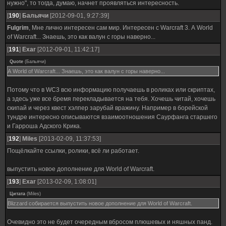
нужно", то тогда, думаю, начнет проявляться интересность.
[
190
]
Бальячи
[2012-09-01, 9:27:39]
Fulgrim
, Мне лично интересен сам мир. Интересен с Warcraft 3. А World
of Warcraft... Знаешь, это как валун с горы наверно...
[
191
]
Exar
[2012-09-01, 11:42:17]
Quote
(
Бальячи
)
А World of Warcraft... Знаешь, это как валун с горы наверно...
Потому что в WC3 всю информацию получаешь в роликах или скриптах,
а здесь уже все бремя перекладывается на тебя. Хочешь читай, хочешь
скипай и через квест хэлпер зарубай вражину. Например в борейской
тундре интересно описываются взаимоотношения Саурфанга старшего
и Гарроша Адского Крика.
[
192
]
Miles
[2013-02-09, 11:37:53]
Пощёлкайте ссылки, ролики, всё ли работает.
выпустить новое дополнение для World of Warcraft.
[
193
]
Exar
[2013-02-09, 1:08:01]
Цитата
(
Miles
)
Blizzard собирается выпустить новое дополнение для World of Warcraft.
Очевидно это не будет очередным вбросом плюшевых и няшных панд.