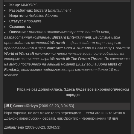
Жанр:
MMORPG
Разработчик:
Blizzard Entertainment
Издатель:
Activision Blizzard
Статус:
в продаже
Скриншоты:
Описание:
многопользовательская ролевая онлайн-игра,
разработанная компанией
Blizzard Entertainment
. Действие игры
происходит во вселенной
Warcraft
— фэнтезийном мире, впервые
представленном в игре
Warcraft: Orcs & Humans
в 1994 году. События
World of Warcraft
начинаются через четыре года после событий, на
которых окончилась игра
Warcraft III: The Frozen Throne
. По состоянию
на выход последнего на данный момент (2012 год) аддона
Mists of
Pandaria
, количество подписчиков игры составляет более 10 млн
человек.
Игра не раз дополнялась. Здесь будет всё в хронологическом
порядке
[
151
]
GeneralGrivys
[2009-03-23, 3:04:53]
Игра хороша, но аот жакло голго переводили.... если что ишите меня в
Дракономоре(русский сервак), ник Оронтир - Чернокнижник 48 лвл
Добавлено
(2009-03-23, 3:04:53)
---------------------------------------------