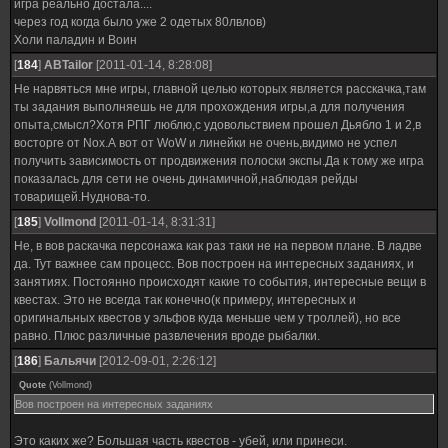
игра реально достала....
через год когда было уже 2 одетых 80лвлов)
Холи паладин и Воин
[
184
]
ABTailor
[2011-01-14, 8:28:08]
Не нарвяться мне игры, главной целью которых является расскачка,там
ты задания выполняешь не для прохождения игры,а для получения
опыта,смысл?Хотя РПГ люблю,с удовольствием прошел Дьябло 1 и 2,в
восторге от Nox.А вот от WoW и линейки не очень,видимо не успел
получить зависимость от продвижения полоски экспы.Да к тому же игра
показалась для сети не очень динамичной,наблюдая рейды
товарищей.Нуднова-то.
[
185
]
Vollmond
[2011-01-14, 8:31:31]
Не, в вов раскачка персонажа как раз таки не на первом плане. В ладве
да. Тут важнее сам процесс. Вов построен на интересных заданиях, и
занятиях. Постоянно происходят какие то события, интересные вещи в
квестах. Это не всегда так конечно(к примеру, интересных и
оригинальных квестов у эльфов куда меньше чем у троллей), но все
равно. Плюс различные развлечения вроде рыбалки.
[
186
]
Бальячи
[2012-09-01, 2:26:12]
Quote
(
Vollmond
)
Вов построен на интересных заданиях
Это каких же? Большая часть квестов - убей, или принеси.