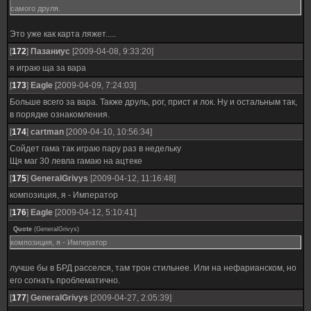
самого друля.
Это уже как карта ляжет.....
[
172
]
Пазаниус
[2009-04-08, 9:33:20]
я играю ща за вара
[
173
]
Eagle
[2009-04-09, 7:24:03]
Больше всего за вара. Также друль, рог, прист и лок. Ну и остальным так,
в порядке ознакомления.
[
174
]
cartman
[2009-04-10, 10:56:34]
Сойдет гама так играю пару раз в недельку
Щя маг 30 левла гамаю на ацтеке
[
175
]
GeneralGrivys
[2009-04-12, 11:16:48]
композиция, я - Император
[
176
]
Eagle
[2009-04-12, 5:10:41]
Quote
(
GeneralGrivys
)
композиция, я - Император
лучше бы в БРД расселся, там трон стильнее. Или на нефарианском, но
его согнать проблематично.
[
177
]
GeneralGrivys
[2009-04-27, 2:05:39]