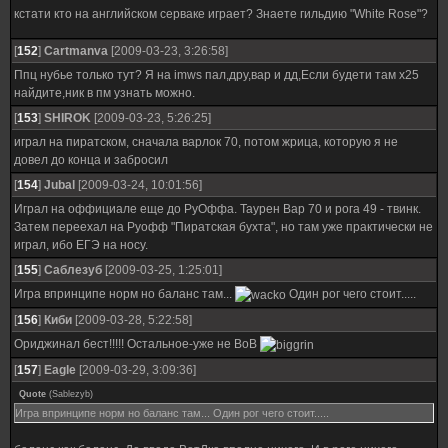
кстати кто на английском серваке играет? Знаете гильдию "White Rose"?
[
152
]
Cartmanva
[2009-03-23, 3:26:58]
Ппц нубье только тут? Я на imws пал,дру,вар и дд,Если будети там х25
найдите,ник в пм узнать можно.
[
153
]
SHIROK
[2009-03-23, 5:26:25]
играл на пиратском, сначала варлок 70, потом жрица, которую я не
довел до конца и забросил
[
154
]
Jubal
[2009-03-24, 10:01:56]
Играл на оффициале еще до РуОффа. Таурен Вар 70 и рога 49 - твинк.
Затем переехал на Руофф "Пиратская бухта", но там уже практически не
играл, ибо ЕГЭ на носу.
[
155
]
Саблезуб
[2009-03-25, 1:25:01]
Игра впринципе норм но баланс там...
Один рог чего стоит.....
[
156
]
Киби
[2009-03-28, 5:22:58]
Ориджинал бест!!!!! Остальное-уже не ВоВ
[
157
]
Eagle
[2009-03-29, 3:09:36]
Quote
(
Sablezyb
)
Игра впринципе норм но баланс там... Один рог чего стоит.....