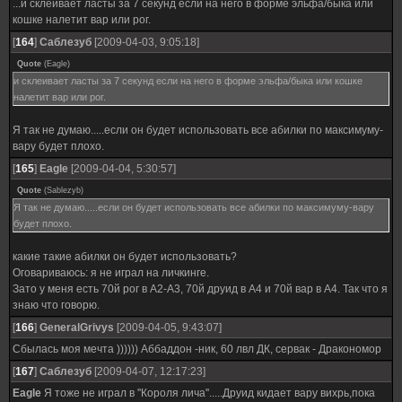
...и склеивает ласты за 7 секунд если на него в форме эльфа/быка или
кошке налетит вар или рог.
[
164
]
Саблезуб
[2009-04-03, 9:05:18]
Quote
(
Eagle
)
и склеивает ласты за 7 секунд если на него в форме эльфа/быка или кошке
налетит вар или рог.
Я так не думаю.....если он будет использовать все абилки по максимуму-
вару будет плохо.
[
165
]
Eagle
[2009-04-04, 5:30:57]
Quote
(
Sablezyb
)
Я так не думаю.....если он будет использовать все абилки по максимуму-вару
будет плохо.
какие такие абилки он будет использовать?
Оговариваюсь: я не играл на личкинге.
Зато у меня есть 70й рог в А2-А3, 70й друид в А4 и 70й вар в А4. Так что я
знаю что говорю.
[
166
]
GeneralGrivys
[2009-04-05, 9:43:07]
Сбылась моя мечта )))))) Аббаддон -ник, 60 лвл ДК, сервак - Дракономор
[
167
]
Саблезуб
[2009-04-07, 12:17:23]
Eagle
Я тоже не играл в ''Короля лича''.....Друид кидает вару вихрь,пока