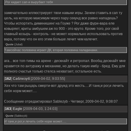
.Рог кидает сап-и вырубает тебя
замечательно иллюстрирует твои навыки игры. Зачем ставить в сап ту
цель, на которую максимум через пару секунд все равно нападешь?
Чтобы испортить диминишинг на Гоуже ? Рог даже фури-вара еле
ковыряет, криты амбушем аж по 900 - это круто. Кроме того, рог свой
главный козырь - контроль - не может нормально использовать против
вара, потому что он его этим больше лечит чем калечит.
Quote
(
Jubal
)
Тамсейчас половина играет ДК, вторая половина паладинами.
ага... все топ-тимы на арене - дескнайт и ретропал. Вообщ дескнайт мне
нравится по антуражу и механике, но делать такую имбу - бред. Ему для
полного счастья только стелса нехватает, остальное есть.
[
162
]
Саблезуб
[2009-04-02, 9:03:55]
Хех что там рыцарь смерти-вот друид это жесть.....И танк,и рог,и лечить
себя норм может.....
Сообщение отредактировал
Sablezyb
-
Четверг, 2009-04-02, 9:08:07
[
163
]
Eagle
[2009-04-03, 1:24:03]
Quote
(
Sablezyb
)
И танк,и рог,и лечить себя норм может.....