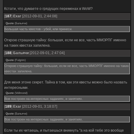
Кстати, что думаете о грядущих переменах в WoW?
[
187
]
Exar
[2012-09-01, 2:44:08]
Quote
(
Бальячи
)
Большая часть квестов - убей, или принеси.
Открою страшную тайну: большая, если не все, часть ММОРПГ именно
на таких квестах запилена.
[
188
]
Бальячи
[2012-09-01, 2:47:04]
Quote
(
Fulgrim
)
Открою страшную тайну: большая, если не все, часть ММОРПГ именно на таких
квестах запилена.
Для меня этоне секрет. Тайна в том, как эти квесты можно было назвать
интересными.
Quote
(
Vollmond
)
Вов построен на интересных заданиях, и занятиях.
[
189
]
Exar
[2012-09-01, 3:18:07]
Quote
(
Бальячи
)
Вов построен на интересных заданиях, и занятиях.
Если ты их читаешь, и пытаешься вникнуть "а на кой тебе это вообще