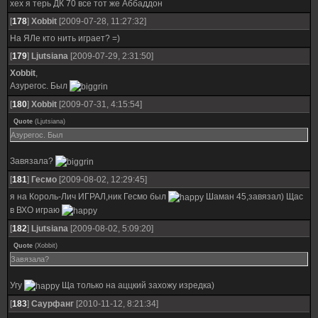
хех я терь ДК 70 все тот же Аббаддон
[
178
]
Xobbit
[2009-07-28, 11:27:32]
На ЯЛе кто нить играет? =)
[
179
]
Ljutsiana
[2009-07-29, 2:31:50]
Xobbit
,
Азурегос. Был
[
180
]
Xobbit
[2009-07-31, 4:15:54]
Quote
(
Ljutsiana
)
Азурегос. Был
Завязала?
[
181
]
Гесмо
[2009-08-02, 12:29:45]
я на Король-Лич ИГРАЛ,ник Гесмо был
Шаман 45,завязал) Щас
в ВХО играю
[
182
]
Ljutsiana
[2009-08-02, 5:09:20]
Quote
(
Xobbit
)
Завязала?
Угу
Ща только на аццкий захожу изредка)
[
183
]
Саурфанг
[2010-11-12, 8:21:34]