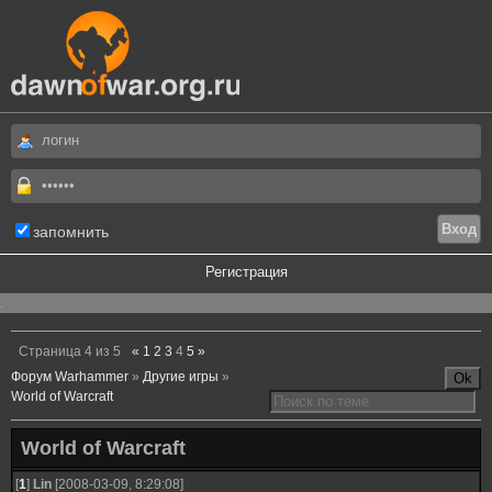
запомнить
Регистрация
.
Страница
4
из
5
«
1
2
3
4
5
»
Форум Warhammer
»
Другие игры
»
World of Warcraft
World of Warcraft
[
1
]
Lin
[2008-03-09, 8:29:08]