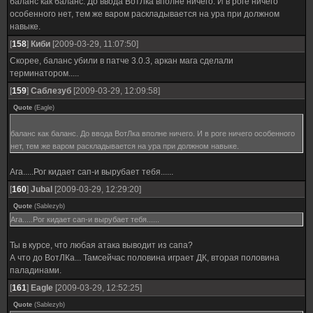
баланс как баланс. До ввода ВотЛка вполне ничего. И в роге ничего
особенного нет, тем же варом раскладывается на ура при должном
навыке.
[
158
]
Киби
[2009-03-29, 11:07:50]
Скорее, баланс убили в патче 3.0.3, аркан мага сделали
терминатором.....
[
159
]
Саблезуб
[2009-03-29, 12:09:58]
Quote
(
Eagle
)
баланс как баланс. До ввода ВотЛка вполне ничего. И в роге ничего особенного
нет, тем же варом раскладывается на ура при должном навыке.
Ага.....Рог кидает сап-и вырубает тебя......
[
160
]
Jubal
[2009-03-29, 12:29:20]
Quote
(
Sablezyb
)
Ага.....Рог кидает сап-и вырубает тебя......
Ты в курсе, что любая атака выводит из сапа?
А что до ВотЛКа... Тамсейчас половина играет ДК, вторая половина
паладинами.
[
161
]
Eagle
[2009-03-29, 12:52:25]
Quote
(
Sablezyb
)