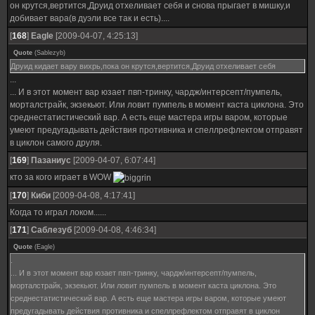
он крутся,вертится,Друид отхеливает себя и снова прыгает в мишку,и
добивает вара(в дуэли все так и есть)....
[
168
]
Eagle
[2009-04-07, 4:25:13]
Quote
(
Sablezyb
)
Друид кидает вару вихрь,пока он крутся,вертится,Друид отхеливает себя
...
... И в этот момент вар юзает пвп-тринку, чардж/интерсепт/пумпель,
морталстрайк, экзекьют. Или ловит пумпель в момент каста циклона. Это
среднестатистический вар. А есть еще мастера игры варом, которые
умеют предугадывать действия противника и спеллрефлектом отправят
в циклон самого друля.
[
169
]
Пазаниус
[2009-04-07, 6:07:44]
кто за кого играет в WOW
[
170
]
Киби
[2009-04-08, 4:17:41]
Когда то играл локом......
[
171
]
Саблезуб
[2009-04-08, 4:46:34]
Quote
(
Eagle
)
.
... И в этот момент вар юзает пвп-тринку, чардж/интерсепт/пумпель,
морталстрайк, экзекьют. Или ловит пумпель в момент каста циклона. Это
среднестатистический вар. А есть еще мастера игры варом, которые умеют
предугадывать действия противника и спеллрефлектом отправят в циклон