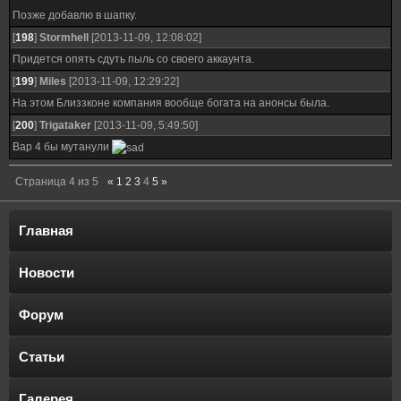
Позже добавлю в шапку.
[
198
]
Stormhell
[2013-11-09, 12:08:02]
Придется опять сдуть пыль со своего аккаунта.
[
199
]
Miles
[2013-11-09, 12:29:22]
На этом Близзконе компания вообще богата на анонсы была.
[
200
]
Trigataker
[2013-11-09, 5:49:50]
Вар 4 бы мутанули
Страница
4
из
5
«
1
2
3
4
5
»
Главная
Новости
Форум
Статьи
Галерея