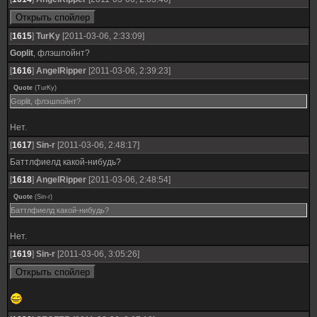
[
1615
]
TurKy
[2011-03-06, 2:33:09]
Goplit
, флэшпойнт?
[
1616
]
AngelRipper
[2011-03-06, 2:39:23]
Quote
(
TurKy
)
Goplit, флэшпойнт?
Нет.
[
1617
]
Sin-r
[2011-03-06, 2:48:17]
Баттлфиелд какой-нибудь?
[
1618
]
AngelRipper
[2011-03-06, 2:48:54]
Quote
(
Sin-r
)
Баттлфиелд какой-нибудь?
Нет.
[
1619
]
Sin-r
[2011-03-06, 3:05:26]