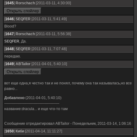
[
1645
]
Rorschach
[2011-03-11, 4:30:00]
[
1646
]
SEQFER
[2011-03-11, 5:41:49]
Blood?
[
1647
]
Rorschach
[2011-03-11, 5:56:38]
SEQFER
, Да.
[
1648
]
SEQFER
[2011-03-11, 7:07:48]
передаю.
[
1649
]
ABTailor
[2011-04-01, 5:40:10]
вот еще одна,я честно так и не понял, почему она так называлась,но все
равно...
Добавлено
(2011-04-01, 5:40:10)
---------------------------------------------
название:dracula... и еще что-то там
Сообщение отредактировал
ABTailor
-
Понедельник, 2011-03-14, 1:06:16
[
1650
]
Киби
[2011-04-14, 11:11:27]