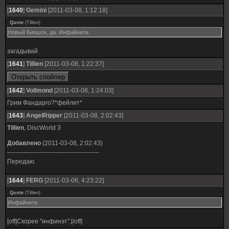
[
1640
]
Gemini
[2011-03-08, 1:12:18]
Quote
(
Tillien
)
Новый Биошок, да. Инфайнити.
загадывай
[
1641
]
Tillien
[2011-03-08, 1:22:37]
[
1642
]
Vollmond
[2011-03-08, 1:24:03]
Грим Фандарго?*фейлит*
[
1643
]
AngelRipper
[2011-03-08, 2:02:43]
Tillien
, DiscWorld 3
Добавлено
(2011-03-08, 2:02:43)
---------------------------------------------
Передаю.
[
1644
]
FERG
[2011-03-08, 4:23:22]
Quote
(
Tillien
)
Инфайнити.
[off]Скорее "инфинэт".[/off]