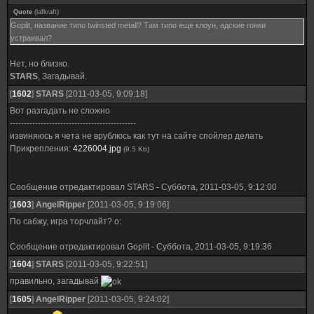
Quote
(
lafkraft
)
Goplit, название типо twinsted metall? Там типо еще клоун, адские гонки
устраивал?
Нет, но близко.
STARS
, Загадывай.
[
1602
]
STARS
[2011-03-05, 9:09:18]
Вот разгадать не сложно
---------------------------------------------
извиняюсь я чета не врублюсь как тут на сайте спойлер делать
Прикрепления:
4226004.jpg
(9.5 Kb)
Сообщение отредактировал
STARS
-
Суббота, 2011-03-05, 9:12:00
[
1603
]
AngelRipper
[2011-03-05, 9:19:06]
По сабжу, игра торчлайт? о:
Сообщение отредактировал
Goplit
-
Суббота, 2011-03-05, 9:19:36
[
1604
]
STARS
[2011-03-05, 9:22:51]
правильно, загадывай
[
1605
]
AngelRipper
[2011-03-05, 9:24:02]