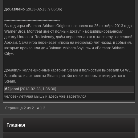
Добавлено
(2013-02-13, 9:06:36)
---------------------------------------------
---------------------------------------------
Выход игры «Batman: Arkham Origins» назначен на 25 октября 2013 года.
Warner Bros. Montreal имеют полный доступ к модифицированному
движку Unreal от Rocksteady, дабы перенести всю атмосферу вселенной
Аркхам. Сама игра перенесет игрока на несколько лет назад, в события,
которые произошли до «Batman: Arkham Asylum» и «Batman: Arkham
City».
---
Добавили коллекционные карточки Steam и полностью вырезали GFWL.
Заработали ачивменты Steam, ритейл ключи теперь активируются в
Steam.
[
62
]
conf
[2018-02-28, 1:36:30]
человек летучая мышь и здесь уже засветился
Страница
2
из
2
«
1
2
Главная