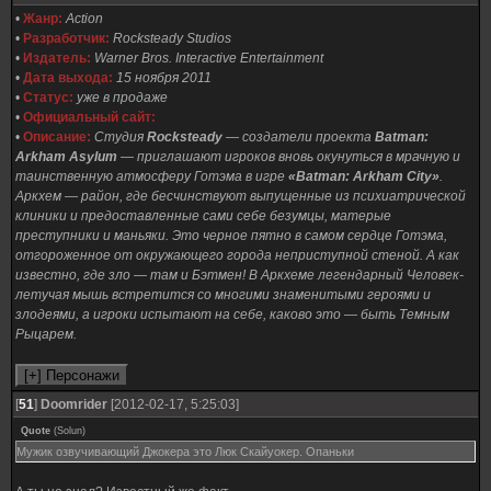
•
Жанр:
Action
•
Разработчик:
Rocksteady Studios
•
Издатель:
Warner Bros. Interactive Entertainment
•
Дата выхода:
15 ноября 2011
•
Статус:
уже в продаже
•
Официальный сайт:
•
Описание:
Студия
Rocksteady
— создатели проекта
Batman:
Arkham Asylum
— приглашают игроков вновь окунуться в мрачную и
таинственную атмосферу Готэма в игре
«Batman: Arkham City»
.
Аркхем — район, где бесчинствуют выпущенные из психиатрической
клиники и предоставленные сами себе безумцы, матерые
преступники и маньяки. Это черное пятно в самом сердце Готэма,
отгороженное от окружающего города неприступной стеной. А как
известно, где зло — там и Бэтмен! В Аркхеме легендарный Человек-
летучая мышь встретится со многими знаменитыми героями и
злодеями, а игроки испытают на себе, каково это — быть Темным
Рыцарем.
[
51
]
Doomrider
[2012-02-17, 5:25:03]
Quote
(
Solun
)
Мужик озвучивающий Джокера это Люк Скайуокер. Опаньки