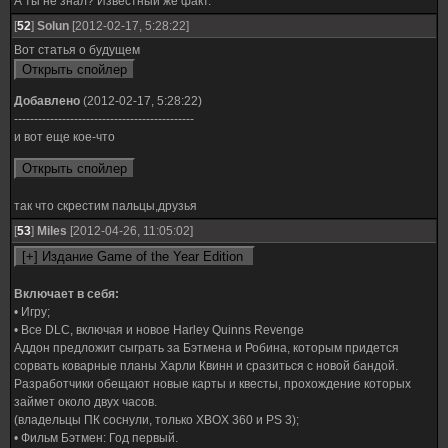
А ты не знал? Известный же факт.
[
52
]
Solun
[2012-02-17, 5:28:22]
Вот статья о будущем
Добавлено
(2012-02-17, 5:28:22)
---------------------------------------------
и вот еще кое-что
так что скрестим пальцы,друзья
[
53
]
Miles
[2012-04-26, 11:05:02]
Включает в себя:
• Игру;
• Все DLC, включая и новое Harley Quinns Revenge
Аддон предложит сыграть за Бэтмена и Робина, которым придется
сорвать коварные планы Харли Квинн и сразиться с новой бандой.
Разработчики обещают новые карты и квесты, прохождение которых
займет около двух часов.
(владельцы ПК соснули, только XBOX 360 и PS 3);
• Фильм Бэтмен: Год первый.