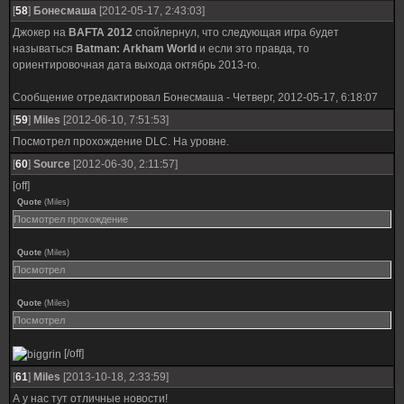
[
58
]
Бонесмаша
[2012-05-17, 2:43:03]
Джокер на
BAFTA 2012
спойлернул, что следующая игра будет
называться
Batman: Arkham World
и если это правда, то
ориентировочная дата выхода октябрь 2013-го.
Сообщение отредактировал
Бонесмаша
-
Четверг, 2012-05-17, 6:18:07
[
59
]
Miles
[2012-06-10, 7:51:53]
Посмотрел прохождение DLC. На уровне.
[
60
]
Source
[2012-06-30, 2:11:57]
[off]
Quote
(
Miles
)
Посмотрел прохождение
Quote
(
Miles
)
Посмотрел
Quote
(
Miles
)
Посмотрел
[/off]
[
61
]
Miles
[2013-10-18, 2:33:59]
А у нас тут отличные новости!