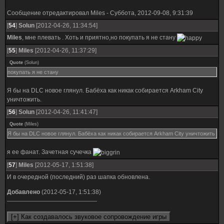
Сообщение отредактировал
Miles
-
Суббота, 2012-09-08, 9:31:39
[
54
]
Solun
[2012-04-26, 11:34:54]
Miles
, мне плевать . Хоть и приятно,но покупать я не стану
[
55
]
Miles
[2012-04-26, 11:37:29]
Quote
(
Solun
)
покупать я не стану
Я бы на DLC новое глянул. Бабёха как никак собирается Arkham City
уничтожить.
[
56
]
Solun
[2012-04-26, 11:41:47]
Quote
(
Miles
)
Я бы на DLC новое глянул. Бабёха как никак собирается Arkham City уничтожить
я ее фанат. Зачетная сучечка
[
57
]
Miles
[2012-05-17, 1:51:38]
И в очередной (последний) раз шапка обновлена.
Добавлено
(2012-05-17, 1:51:38)
---------------------------------------------