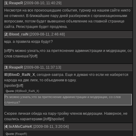
[
1
]
ReapeR
[2009-08-10, 11:40:29]
Несмотря на все произошедшие события, турнир на нашем сайте никто
не отменял. В ближайшие пару дней разберемся с организационными
вопросами, потом будет вывешено объявление на главной странице
сайта. Регистрация будет продлена.
[
2
]
Blood_raiN
[2009-08-11, 2:46:48]
мда. а правила когда будут?
[off]Ps можно узнать,что за притяснение администрации и модерации, со
слов сланеша?[/off]
[
3
]
ReapeR
[2009-08-11, 11:37:13]
IB)BlooD_RaiN_X
, сегодня-завтра. Еще я думаю что если не наберется
народа на две лиги, то объединим в одну.
[spoiler][off]
Quote
(
IB)BlooD_RaiN_X
)
Ps можно узнать,что за притяснение администрации и модерации, со слов
сланеша?
Скорее личная обида на пару-тройку членов модерации. Наверное, не
сошлись характерами.[/off][/spoiler]
[
4
]
IxAMxCaHeK
[2009-08-11, 3:20:04]
Quote
(
ReapeR
)