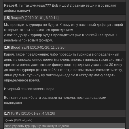
ReapeR
, ты так думаешь??? ДоВ и ДоВ 2 разные вещи и в сс играют
дофига народу)
[
15
]
ReapeR
[2010-01-01, 6:30:14]
Мы проводить турнира не будем. К тому же у нас явный дефицит людей
которые готовы заниматься проведением.
А вот по ДоВу 2 турнир будет проводиться уже в ближайшее время. С
реальным призовым фондом.
[
16
]
Blood_raiN
[2010-01-26, 11:59:20]
Кароч, такое предложение: либо проводить турниры в определенный
день и в определенное время (на очень многих турнирах такая система),
при этом можно даже ввести фишку подтверждения участия за 30 минут
до начала турнира (как на сайбот капе), а потом только составить сетку,
либо уделить турниру ну максимум неделю и каждому матчу задать
определенное время.
И черный список завести пора.
Вот как-то так, ибо эти растяжки на недели, месяца, года всем
надоедают.
[
17
]
TurKy
[2010-01-27, 4:59:26]
Quote
(
IB)Blood_raiN
)
либо уделить турниру ну максимум неделю