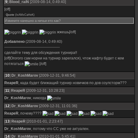
[
9
]
Blood_raiN
[2009-08-14, 0:49:40]
[off]
Quote
(
IxAMxCaHeK
)
Извините канешно а ничьи ето как?
жжешь[/off]
Добавлено
(2009-08-14, 0:49:40)
---------------------------------------------
сделайте тему для обсуждения турнира!!
[off]Огогого сам норни на турнир зарегался), чтож нафту будет с кем
потягаться
[/off]
[
10
]
Dr_KoshMarov
[2009-12-31, 9:46:54]
ReapeR
, када будет ближащий турнир новичков по дов соулсторм???
[
11
]
ReapeR
[2009-12-31, 10:28:23]
Dr_KoshMarov
, никогда
[
12
]
Dr_KoshMarov
[2009-12-31, 11:01:36]
ReapeR
, почему????
[
13
]
ReapeR
[2010-01-01, 2:23:47]
Dr_KoshMarov
, потому что СС уже не актуален.
[
14
]
Dr_KoshMarov
[2010-01-01, 5:45:41]