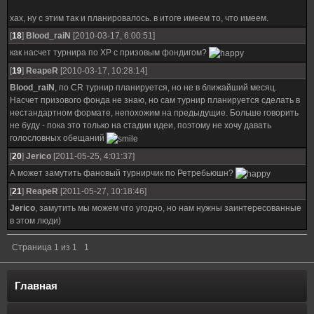
хах, ну с этим так и планировалось. в итоге имеем то, что имеем.
[
18
]
Blood_raiN
[2010-03-17, 6:00:51]
как насчет турнира по ХР с призовым фондигом?
[
19
]
ReapeR
[2010-03-17, 10:28:14]
Blood_raiN
, по CR турнир планируется, но не в ближайший месяц.
Насчет призового фонда не знаю, но сам турнир планируется сделать в
нестандартном формате, непохожим на предыдущие. Больше говорить
не буду - пока это только на стадии идеи, поэтому не хочу давать
голословных обещаний
[
20
]
Jerico
[2011-05-25, 4:01:37]
А может замутить фановый турнирчик по Ретребьюшн?
[
21
]
ReapeR
[2011-05-27, 10:18:46]
Jerico
, замутить мы можем что угодно, но нам нужны заинтересованные
в этом люди)
Страница
1
из
1
1
Главная