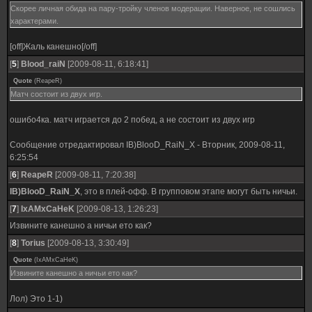
Скорее личная обида на пару-тройку членов модерации. Наверное, не сошлись
характерами.
[off]Жаль канешно[/off]
[
5
]
Blood_raiN
[2009-08-11, 6:18:41]
Quote
(
ReapeR
)
Матч состоит из двух игр.
ошибо4ка. матч играется до 2 побед, а не состоит из двух игр
Сообщение отредактировал
IB)BlooD_RaiN_X
-
Вторник, 2009-08-11,
6:25:54
[
6
]
ReapeR
[2009-08-11, 7:20:38]
IB)BlooD_RaiN_X
, это в плей-офф. В групповом этапе могут быть ничьи.
[
7
]
IxAMxCaHeK
[2009-08-13, 1:26:23]
Извините канешно а ничьи ето как?
[
8
]
Torius
[2009-08-13, 3:30:49]
Quote
(
IxAMxCaHeK
)
Извините канешно а ничьи ето как?
Лол) Это 1-1)