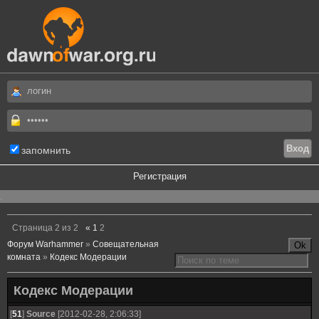
запомнить
Регистрация
.
Страница
2
из
2
«
1
2
Форум Warhammer
»
Совещательная
комната
»
Кодекс Модерации
Кодекс Модерации
[
51
]
Source
[2012-02-28, 2:06:33]