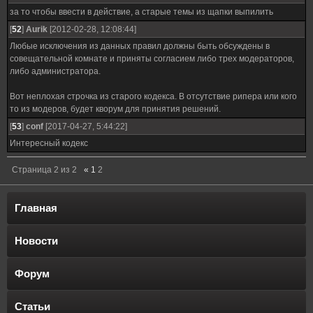
за то чтобы ввести в действие, а старые темы из щапки выпилить
[
52
]
Aurik
[2012-02-28, 12:08:44]
Любые исключения из данных правил должны быть обсуждены в
совещательной комнате и приняты согласием либо трех модераторов,
либо администратора.
Вот неплохая строчка из старого кодекса. В отсутствие рипера или кого
то из модеров, будет кворум для принятия решений.
[
53
]
conf
[2017-04-27, 5:44:22]
Интересный кодекс
Страница
2
из
2
«
1
2
Главная
Новости
Форум
Статьи