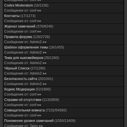
Сообщение от:
conf
»»
Codex Moderatum
(
16
/
1156
)
Сообщение от:
conf
»»
Контакты
(
17
/
1273
)
Сообщение от:
conf
»»
Журнал замечаний
(
376
/
8246
)
Сообщение от:
conf
»»
Правила форума
(
126
/
2728
)
Сообщение от:
AdminZ
»»
Шаблон оформления темы
(
16
/
1455
)
Сообщение от:
AdminZ
»»
Тема для ньюсмейкеров
(
26
/
1260
)
Сообщение от:
AdminZ
»»
Чёрный Список
(
27
/
1280
)
Сообщение от:
AdminZ
»»
Безопасность сайта
(
20
/
1041
)
Сообщение от:
AdminZ
»»
Кодекс Модерации
(
52
/
1800
)
Сообщение от:
conf
»»
Справки об отсутствии
(
113
/
2859
)
Сообщение от:
conf
»»
Совещательная комната
(
7232
/
54560
)
Сообщение от:
conf
»»
Понижение уровня замечаний
(
1050
/
13409
)
Сообщение от:
Talos
»»