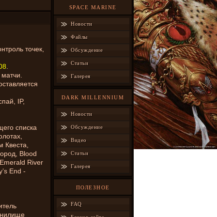
SPACE MARINE
Новости
Файлы
онтроль точек,
Обсуждение
Статьи
08
.
 матчи.
Галерея
оставляется
DARK MILLENNIUM
пай, IP,
Новости
щего списка
Обсуждение
олотах,
Видео
м Квеста,
город, Blood
Статьи
Emerald River
Галерея
’s End -
.
ПОЛЕЗНОЕ
FAQ
итель
анилище