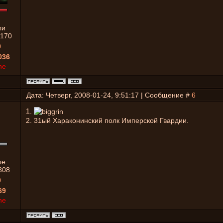
ли
170
0
036
ne
Дата: Четверг, 2008-01-24, 9:51:17 | Сообщение #
6
1.
2. 31ый Хараконинский полк Имперской Гвардии.
ые
308
0
69
ne