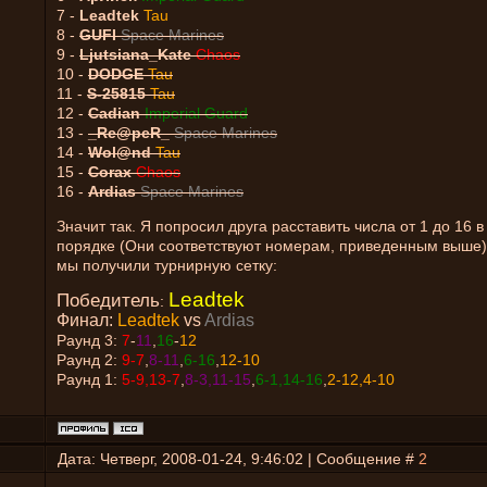
7 -
Leadtek
Tau
8 -
GUFI
Space Marines
9 -
Ljutsiana_Kate
Chaos
10 -
DODGE
Tau
11 -
S-25815
Tau
12 -
Cadian
Imperial Guard
13 -
_Re@peR_
Space Marines
14 -
Wol@nd
Tau
15 -
Corax
Chaos
16 -
Ardias
Space Marines
Значит так. Я попросил друга расставить числа от 1 до 16 
порядке (Они соответствуют номерам, приведенным выше).
мы получили турнирную сетку:
Leadtek
Победитель
:
Финал:
Leadtek
vs
Ardias
Раунд 3:
7
-
11
,
16
-
12
Раунд 2:
9-7
,
8-11
,
6-16
,
12-10
Раунд 1:
5-9,13-7
,
8-3,11-15
,
6-1,14-16
,
2-12,4-10
Дата: Четверг, 2008-01-24, 9:46:02 | Сообщение #
2