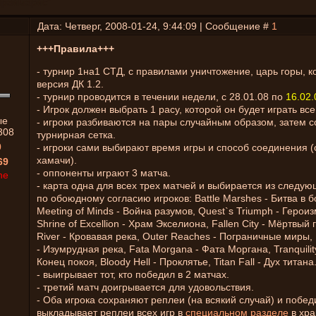
Праймарис"
Дата: Четверг, 2008-01-24, 9:44:09 | Сообщение #
1
+++Правила+++
- турнир 1на1 СТД, с правилами уничтожение, царь горы, к
версия ДК 1.2.
- турнир проводится в течении недели, с 28.01.08 по
16.02.
- Игрок должен выбрать 1 расу, которой он будет играть все
ые
- игроки разбиваются на пары случайным образом, затем с
308
турнирная сетка.
0
- игроки сами выбирают время игры и способ соединения (с
хамачи).
69
- оппоненты играют 3 матча.
ne
- карта одна для всех трех матчей и выбирается из следую
по обоюдному согласию игроков: Battle Marshes - Битва в б
Meeting of Minds - Война разумов, Quest`s Triumph - Героиз
Shrine of Excellion - Храм Экселиона, Fallen City - Мёртвый 
River - Кровавая река, Outer Reaches - Пограничные миры, 
- Изумрудная река, Fata Morgana - Фата Моргана, Tranquility
Конец покоя, Bloody Hell - Проклятье, Titan Fall - Дух титана
- выигрывает тот, кто победил в 2 матчах.
- третий матч доигрывается для удовольствия.
- Оба игрока сохраняют реплеи (на всякий случай) и побед
выкладывает реплеи всех игр в
специальном разделе
в хр