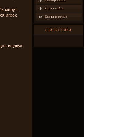
Баннер сайта
Карта сайта
7и минут -
ся игрок,
Карта форума
СТАТИСТИКА
щее из двух