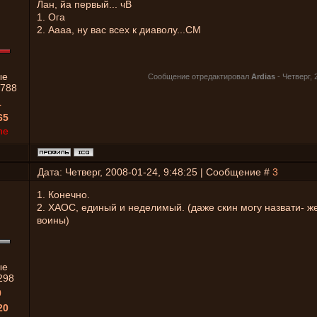
Лан, йа первый... чВ
1. Ога
2. Аааа, ну вас всех к диаволу...СМ
ые
Сообщение отредактировал
Ardias
-
Четверг, 
788
1
65
ne
Дата: Четверг, 2008-01-24, 9:48:25 | Сообщение #
3
1. Конечно.
2. ХАОС, единый и неделимый. (даже скин могу назвати- 
воины)
ые
298
0
20