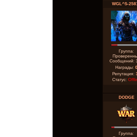
WGL^S-258
Группа:
Проверенн
Сообщений:
Награды:
Репутация:
Статус:
Offli
DODGE
Группа: