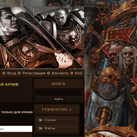
✪
Вход
✪
Регистрация
✪
Контакты
✪
RsS
ПОИСК
AR АРХИВ
VERMINTIDE 2
- только для чтения
Статьи
Файлы