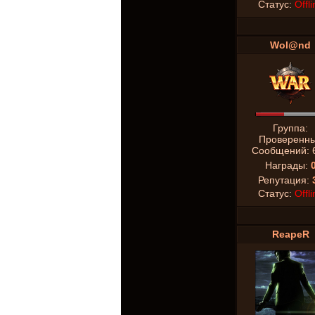
Статус:
Offli
Wol@nd
Группа:
Проверенн
Сообщений:
Награды:
Репутация:
Статус:
Offli
ReapeR