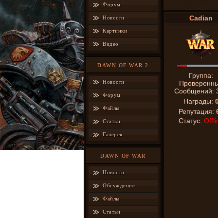
Турнир "Юкоз 
Форум
Cadian
Новости
Картинки
Видео
DAWN OF WAR 2
Группа:
Новости
Проверенн
Сообщений:
Форум
Награды:
Файлы
Репутация:
Статус:
Offli
Статьи
Галерея
DAWN OF WAR
Новости
Обсуждение
Файлы
Статьи