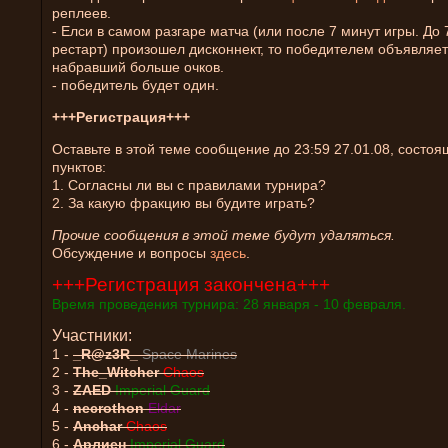
реплеев.
- Елси в самом разгаре матча (или после 7 минут игры. До 
рестарт) произошел дисконнект, то победителем объявляет
набравший больше очков.
- победитель будет один.
+++Регистрация+++
Оставьте в этой теме сообщение до 23:59 27.01.08, состоя
пунктов:
1. Согласны ли вы с правилами турнира?
2. За какую фракцию вы будите играть?
Прочие сообщения в этой теме будут удаляться.
Обсуждение и вопросы
здесь
.
+++Регистрация закончена+++
Время проведения турнира: 28 января - 10 февраля.
Участники:
1 -
_R@z3R_
Space Marines
2 -
The_Witcher
Chaos
3 -
ZAED
Imperial Guard
4 -
necrothon
Eldar
5 -
Anchar
Chaos
6 -
Арлиен
Imperial Guard