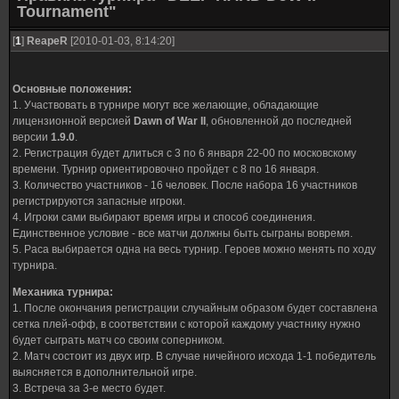
Tournament"
[
1
]
ReapeR
[2010-01-03, 8:14:20]
Основные положения:
1. Участвовать в турнире могут все желающие, обладающие
лицензионной версией
Dawn of War II
, обновленной до последней
версии
1.9.0
.
2. Регистрация будет длиться с 3 по 6 января 22-00 по московскому
времени. Турнир ориентировочно пройдет с 8 по 16 января.
3. Количество участников - 16 человек. После набора 16 участников
регистрируются запасные игроки.
4. Игроки сами выбирают время игры и способ соединения.
Единственное условие - все матчи должны быть сыграны вовремя.
5. Раса выбирается одна на весь турнир. Героев можно менять по ходу
турнира.
Механика турнира:
1. После окончания регистрации случайным образом будет составлена
сетка плей-офф, в соответствии с которой каждому участнику нужно
будет сыграть матч со своим соперником.
2. Матч состоит из двух игр. В случае ничейного исхода 1-1 победитель
выясняется в дополнительной игре.
3. Встреча за 3-е место будет.