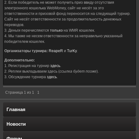
2. Если победитель не может получить приз ввиду отсутствия
электронного кошелька WebMoney, сайт не несёт за это
ответственности и призовой фонд переносится на следующий турнир.
Сайт не несёт ответственности за продолжительность денежных
переводов.
3. Деньги перечисляются
только
на WMR кошелек.
4. Мы также не несем ответственности за неправильно указанный
победителем кошелек.
Организаторы турнира:
ReapeR
и
TurKy
.
Дополнительно:
1. Регистрация на турнир
здесь
.
2. Реплеи выкладываем здесь (
ссылка будет позже
).
3. Обсуждение турнира
здесь
.
Страница
1
из
1
1
Главная
Новости
Форум