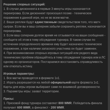
Решение спорных ситуаций:
1. В случае дисконнекта в первые 3 минуты игры назначается
переигровка. Если дисконнект произошел позже - техническое
поражение в данной игре, но не во всем матче.
2. Ваши реплеи будут
единственным
свидетельством того, что матч
сыгран. Если вы и ваш соперник забыли сохранить реплеи, назначается
переигровка.
3. Если ваш соперник долгое время не отзывается на ваши сообщения -
сообщите об этом в тему обсуждения турнира. В таком случае по
истечении определенного времени ему будет назначено техническое
поражение, а при наличии запасного участника он будет заменен.
4. При возникновении спорных игровых ситуаций или редкого вида
технических проблем обращайтесь в тему обсуждения турнира или в ЛС
одному из организаторов. Постараемся восстановить справедливость
или откопать истину.
Игровые параметры:
1. Все матчи проводятся в формате 1х1.
2. Играть разрешается на любой
официальной
карте формата 1х1.
Карты для игры игроки выбирают сами по взаимной договоренности.
3. Параметры игры: захват территории.
Призы:
1. Призовой фонд турнира составляет
800 WMR
. Победитель финала
получает
600 WMR
, а финалист -
200 WMR
.