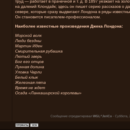
труд — работает в прачечной и т. д. В 1897 уезжает на зол
на далекий Клондайк; здесь он пишет серию рассказов о д
севере, которые сразу выдвигают Лондона в ряды известны
Он становится писателем-профессионалом.
Наиболее известные произведения Джека Лондона:
Морской волк
Люди бездны
Мартин Иден
Смирительная рубашка
Лютый зверь
Бог его отцов
Лунная долина
Уловка Чарли
Белый клык
Железная пята
Время не ждет
Осада «Ланкаширской королевы»
Сообщение отредактировал
WGL^JeriCo
-
Суббота, 