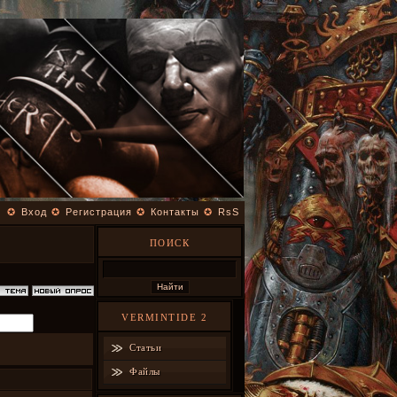
✪
Вход
✪
Регистрация
✪
Контакты
✪
RsS
ПОИСК
VERMINTIDE 2
Статьи
Файлы