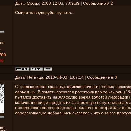
Дата: Среда, 2008-12-03, 7:09:39 | Сообщение #
2
Смирительную рубашку читал
ые
1
700
ne
Дата: Пятница, 2010-04-09, 1:07:14 | Сообщение #
3
О сколько много классных приключенческих легких рассказ
серьезных. В память врезался рассказик про то как один "
пытался доставить на Аляску(во время золотой лихорадки)
количество яиц и продать их за огромную цену, описываетс
преодолевал опасности,сколько сил на это потратил,и я п
сопереживал,но добравшись оказалось, что они все протух
ые