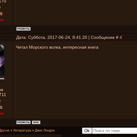
170
0
9
ne
Дата: Суббота, 2017-06-24, 8:41:20 | Сообщение #
4
Читал Морского волка, интересная книга
ые
711
0
0
ne
Другое
»
Литература
»
Джек Лондон