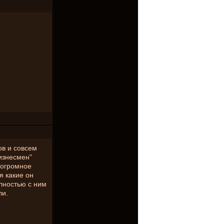
ов и совсем
бизнесмен"
 огромное
я какие он
олностью с ним
ли.