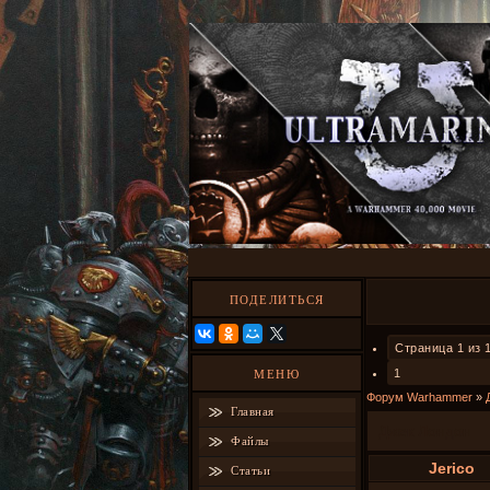
ПОДЕЛИТЬСЯ
Страница
1
из
1
МЕНЮ
Форум Warhammer
»
Главная
Джек Лондон
Файлы
Jerico
Статьи