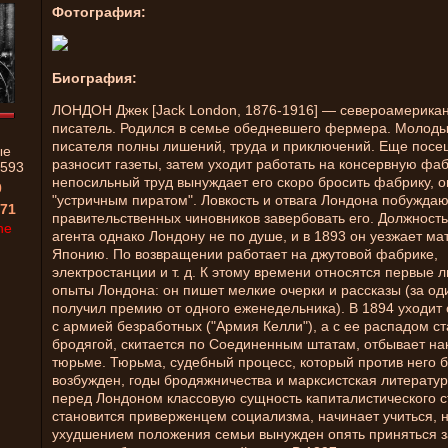
Фотография:
Биография:
ЛОНДОН Джек [Jack London, 1876-1916] — североамерика
писатель. Родился в семье обедневшего фермера. Молоды
писателя полны лишений, труда и приключений. Еще посе
ые
разносит газеты, затем уходит работать на консервную фаб
593
непосильный труд вынуждает его скоро бросить фабрику, о
0
"устричным пиратом". Ловкость и отвага Лондона побуждаю
71
правительственных чиновников завербовать его. Должност
ne
агента однако Лондону не по душе, и в 1893 он уезжает ма
Японию. По возвращении работает на джутовой фабрике,
электростанции и т. д. К этому времени относятся первые 
опыты Лондона: он пишет мелкие очерки и рассказы (за од
получил премию от одного еженедельника). В 1894 уходит 
с армией безработных ("Армия Келли"), а с ее распадом с
бродягой, скитается по Соединенным штатам, отбывает на
тюрьме. Тюрьма, судебный процесс, который против него 
возбужден, годы бродяжничества и марксистская литерату
перед Лондоном классовую сущность капиталистического с
становится приверженцем социализма, начинает учиться, н
ухудшением положения семьи вынужден опять приняться з