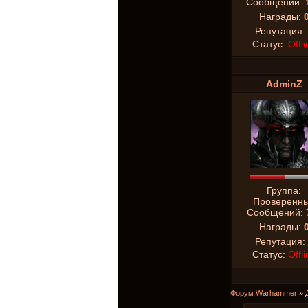
Сообщений:
Награды:
Репутация:
Статус:
Offli
AdminZ
Группа:
Проверенн
Сообщений:
Награды:
Репутация:
Статус:
Offli
Форум Warhammer
»