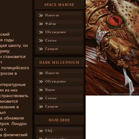
SPACE MARINE
Новости
Файлы
Обсуждение
нский
е годы
Статьи
щая школу, он
Галерея
рику;
н становится
т
DARK MILLENNIUM
ь полицейского
тросом в
Новости
Обсуждение
литературные
ин из них
Видео
странствовать
Статьи
тановится
казание в
Галерея
был
ра обнажили
ПОЛЕЗНОЕ
троя. Лондон
о с
FAQ
а физический