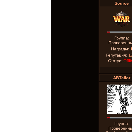
Source
Группа:
Проверенн
Награды:
Репутация:
1
Статус:
Offli
ABTailor
Группа:
Проверенн