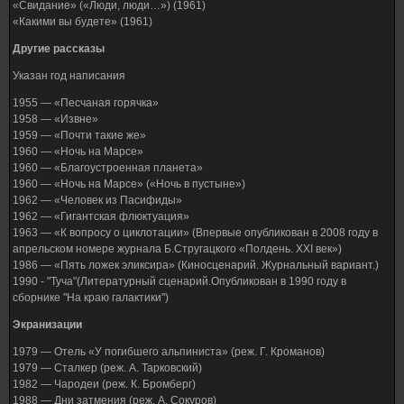
«Свидание» («Люди, люди…») (1961)
«Какими вы будете» (1961)
Другие рассказы
Указан год написания
1955 — «Песчаная горячка»
1958 — «Извне»
1959 — «Почти такие же»
1960 — «Ночь на Марсе»
1960 — «Благоустроенная планета»
1960 — «Ночь на Марсе» («Ночь в пустыне»)
1962 — «Человек из Пасифиды»
1962 — «Гигантская флюктуация»
1963 — «К вопросу о циклотации» (Впервые опубликован в 2008 году в
апрельском номере журнала Б.Стругацкого «Полдень. XXI век»)
1986 — «Пять ложек эликсира» (Киносценарий. Журнальный вариант.)
1990 - "Туча"(Литературный сценарий.Опубликован в 1990 году в
сборнике "На краю галактики")
Экранизации
1979 — Отель «У погибшего альпиниста» (реж. Г. Кроманов)
1979 — Сталкер (реж. А. Тарковский)
1982 — Чародеи (реж. К. Бромберг)
1988 — Дни затмения (реж. А. Сокуров)