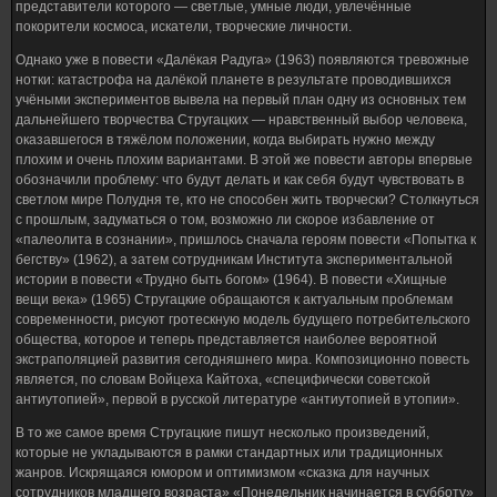
представители которого — светлые, умные люди, увлечённые
покорители космоса, искатели, творческие личности.
Однако уже в повести «Далёкая Радуга» (1963) появляются тревожные
нотки: катастрофа на далёкой планете в результате проводившихся
учёными экспериментов вывела на первый план одну из основных тем
дальнейшего творчества Стругацких — нравственный выбор человека,
оказавшегося в тяжёлом положении, когда выбирать нужно между
плохим и очень плохим вариантами. В этой же повести авторы впервые
обозначили проблему: что будут делать и как себя будут чувствовать в
светлом мире Полудня те, кто не способен жить творчески? Столкнуться
с прошлым, задуматься о том, возможно ли скорое избавление от
«палеолита в сознании», пришлось сначала героям повести «Попытка к
бегству» (1962), а затем сотрудникам Института экспериментальной
истории в повести «Трудно быть богом» (1964). В повести «Хищные
вещи века» (1965) Стругацкие обращаются к актуальным проблемам
современности, рисуют гротескную модель будущего потребительского
общества, которое и теперь представляется наиболее вероятной
экстраполяцией развития сегодняшнего мира. Композиционно повесть
является, по словам Войцеха Кайтоха, «специфически советской
антиутопией», первой в русской литературе «антиутопией в утопии».
В то же самое время Стругацкие пишут несколько произведений,
которые не укладываются в рамки стандартных или традиционных
жанров. Искрящаяся юмором и оптимизмом «сказка для научных
сотрудников младшего возраста» «Понедельник начинается в субботу»