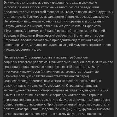
Эти очень разноплановые произведения отражали эволюцию
мировоззрения авторов, которые на много лет стали ведущими
представителями советской фантастики. Каждая новая книга Стругацких
становилась событием, вызывала яркие и противоречивые дискуссии.
Неизбежно и неоднократно многие критики сравнивали созданный
Стругацкими мир с миром, описанным в утопии Ивана Ефремова
«Туманность Андромеды». В одной из статей того времени Евгений
Брандис и Владимир Дмитревский отмечали: «В отличие от героев
Ефремова, вполне сознательно приподнимающего их над людьми
нашего времени, Стругацкие наделяют людей будущего чертами наших
лучших современников».
Первые книги Стругацких соответствовали требованиям
социалистического реализма. Отличительной особенностью этих книг по
сравнению с образцами тогдашней советской фантастики были
«несхематичные» герои (интеллигенты, гуманисты, преданные
научному поиску и нравственной ответственности перед
человечеством), оригинальные и смелые фантастические идеи о
развитии науки и техники. Произведения Стругацких написаны
высокохудожественно, с юмором, героев отличает индивидуализация
языка. Они органично совпали с периодом «оттепели» в стране и
отразили тогдашнюю веру в светлое будущее и неуклонный прогресс в
общественных отношениях. Программной книгой этого периода стала
повесть «Возвращение (Полдень, 22-й век)» (1962), крупными мазками
начертавшая увлекательную перспективу будущего человечества,