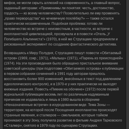
мифов, не могли скрыть аллюзий на современность, а главный вопрос,
заданный авторами: «Применимы ли понятия: честь, достоинство,
гордость — ко всему человечеству? Позволительно ли ему променять
„право первородства“ на чечевичную похлёбку?» — также остался
практически незамеченным. Подобная проблема: готово ли
человечество ко встрече с неизвестным, в частности, ко встрече с
инопланетной цивилизацией, прозвучала и в повести «Отель „У
Погибшего Альпиниста“» (1970), в ней же Стругацкие предприняли и
рискованный эксперимент по созданию фантастического детектива.
Возвращаясь к Миру Полудня, Стругацкие пишут повести «Обитаемый
остров» (1969, сокр.; 1971), «Малыш» (1971), «Парень из преисподней»
(1974). На эти произведения было обращено пристальное внимание
советской цензуры (при подготовке «Обитаемого острова» к публикации
в первом собрании сочинений в 1991 году авторам пришлось
восстановить более 900 изменений, внесённых в текст под давлением
идеологического контроля), и в 1970-е у них практически не выходят
книжные издания. Повесть «Пикник на обочине» (1972) после первой
журнальной публикации восемь лет по различным надуманным
причинам не издавалась и лишь в 1980 вышла в сборнике
«Неназначенные встречи» в изуродованном виде. Тема Зоны —
территории, на которой после Посещения инопланетян происходят
странные явления, и сталкеров — смельчаков, которые тайком
проникают в эту Зону, получила развитие в фильме Андрея Тарковского
«Сталкер», снятого в 1979 году по сценарию Стругацких.