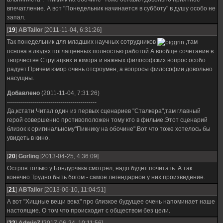
впечатление. А вот "Понедельник начинается в субботу" в душу особо не
запал.
[
19
]
ABTailor
[2011-11-04, 6:31:26]
Так понедельник для младших научных сотрудников
,там
основа в людях поглащенных полностью работой.А вообще сочетание в
творчестве Стругацких и юмора и важных философских вопрос особо
радует.Причем юмор очень отсроумен, а вопросы философии довольно
насущны.
Добавлено
(2011-11-04, 7:31:26)
---------------------------------------------
Да,кстати.Читал один из первых сценариев "Сталкера",там главный
герой совершенно противоположен тому кто в фильме.Этот сценарий
близок к оригинальному"Пикнику на обочине".Вот что тоже хотелось бы
увидеть в кино.
[
20
]
Gorling
[2013-04-25, 4:36:09]
Остров только у Бондурчака смотрел, надо будет почитать. А так
конечно Трудно быть богом - самое легендарное у них произведение.
[
21
]
ABTailor
[2013-06-10, 11:04:51]
А вот "Хищные вещи века" про близкое будущее очень напоминает наше
настоящие. О том что происходит с обществом без цели.