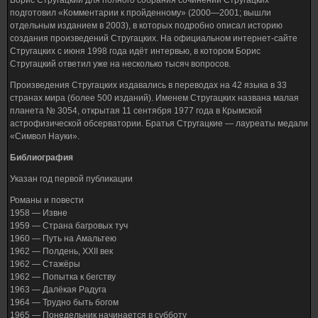
Борис Стругацкий для полного собрания сочинений Стругацких
подготовил «Комментарии к пройденному» (2000—2001; вышли
отдельным изданием в 2003), в которых подробно описал историю
создания произведений Стругацких. На официальном интернет-сайте
Стругацких с июня 1998 года идёт интервью, в котором Борис
Стругацкий ответил уже на несколько тысяч вопросов.
Произведения Стругацких издавались в переводах на 42 языка в 33
странах мира (более 500 изданий). Именем Стругацких названа малая
планета № 3054, открытая 11 сентября 1977 года в Крымской
астрофизической обсерватории. Братья Стругацкие — лауреаты медали
«Символ Науки».
Библиография
Указан год первой публикации
Романы и повести
1958 — Извне
1959 — Страна багровых туч
1960 — Путь на Амальтею
1962 — Полдень, XXII век
1962 — Стажёры
1962 — Попытка к бегству
1963 — Далёкая Радуга
1964 — Трудно быть богом
1965 — Понедельник начинается в субботу