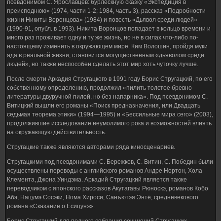
псевдонимом С. Ярославцев: бурлескную сказку «Экспедиция в
преисподнюю» (1974, части 1-2; 1984, часть 3), рассказ «Подробности
жизни Никиты Воронцова» (1984) и повесть «Дьявол среди людей»
(1990-91, опубл. в 1993). Никита Воронцов попадает в кольцо времени и
много раз проживает одну и ту же жизнь, но не в силах что-либо по-
настоящему изменить в окружающем мире. Ким Волошин, пройдя муки
ада в реальной жизни, становится могущественным «дьяволом среди
людей», но также неспособен сделать этот мир хоть чуточку лучше.
После смерти Аркадия Стругацкого в 1991 году Борис Стругацкий, по его
собственному определению, продолжил «пилить толстое бревно
литературы двуручной пилой, но без напарника». Под псевдонимом С.
Витицкий вышли его романы «Поиск предназначения, или Двадцать
седьмая теорема этики» (1994—1995) и «Бессильные мира сего» (2003),
продолжившие исследование неумолимого рока и возможностей влиять
на окружающую действительность.
Стругацкие также являются авторами ряда киносценариев.
Стругацкими под псевдонимами С. Бережков, С. Витин, С. Победин были
осуществлены переводы с английского романов Андре Нортон, Хола
Клемента, Джона Уиндэма. Аркадий Стругацкий является также
переводчиком с японского рассказов Акутагавы Рюноскэ, романов Кобо
Абэ, Нацумэ Сосэки, Нома Хироси, Санъютэя Энтё, средневекового
романа «Сказание о Ёсицунэ».