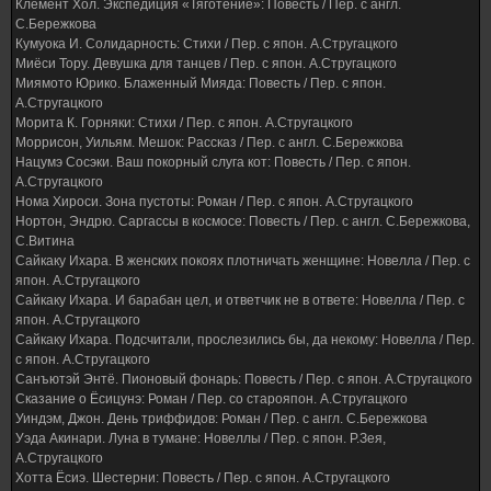
Клемент Хол. Экспедиция «Тяготение»: Повесть / Пер. с англ.
С.Бережкова
Кумуока И. Солидарность: Стихи / Пер. с япон. А.Стругацкого
Миёси Тору. Девушка для танцев / Пер. с япон. А.Стругацкого
Миямото Юрико. Блаженный Мияда: Повесть / Пер. с япон.
А.Стругацкого
Морита К. Горняки: Стихи / Пер. с япон. А.Стругацкого
Моррисон, Уильям. Мешок: Рассказ / Пер. с англ. С.Бережкова
Нацумэ Сосэки. Ваш покорный слуга кот: Повесть / Пер. с япон.
А.Стругацкого
Нома Хироси. Зона пустоты: Роман / Пер. с япон. А.Стругацкого
Нортон, Эндрю. Саргассы в космосе: Повесть / Пер. с англ. С.Бережкова,
С.Витина
Сайкаку Ихара. В женских покоях плотничать женщине: Новелла / Пер. с
япон. А.Стругацкого
Сайкаку Ихара. И барабан цел, и ответчик не в ответе: Новелла / Пер. с
япон. А.Стругацкого
Сайкаку Ихара. Подсчитали, прослезились бы, да некому: Новелла / Пер.
с япон. А.Стругацкого
Санъютэй Энтё. Пионовый фонарь: Повесть / Пер. с япон. А.Стругацкого
Сказание о Ёсицунэ: Роман / Пер. со старояпон. А.Стругацкого
Уиндэм, Джон. День триффидов: Роман / Пер. с англ. С.Бережкова
Уэда Акинари. Луна в тумане: Новеллы / Пер. с япон. Р.Зея,
А.Стругацкого
Хотта Ёсиэ. Шестерни: Повесть / Пер. с япон. А.Стругацкого