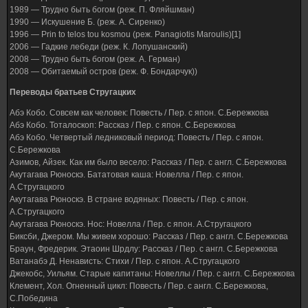
1989 — Трудно быть богом (реж. П. Фляйшман)
1990 — Искушение Б. (реж. А. Сиренко)
1996 — Prin to telos tou kosmou (реж. Panagiotis Maroulis)[1]
2006 — Гадкие лебеди (реж. К. Лопушанский)
2008 — Трудно быть богом (реж. А. Герман)
2008 — Обитаемый остров (реж. Ф. Бондарчук))
Переводы братьев Стругацких
Абэ Кобо. Совсем как человек: Повесть / Пер. с япон. С.Бережкова
Абэ Кобо. Тоталоскоп: Рассказ / Пер. с япон. С.Бережкова
Абэ Кобо. Четвертый ледниковый период: Повесть / Пер. с япон.
С.Бережкова
Азимов, Айзек. Как им было весело: Рассказ / Пер. с англ. С.Бережкова
Акутагава Рюноскэ. Бататовая каша: Новелла / Пер. с япон.
А.Стругацкого
Акутагава Рюноскэ. В стране водяных: Повесть / Пер. с япон.
А.Стругацкого
Акутагава Рюноскэ. Нос: Новелла / Пер. с япон. А.Стругацкого
Биксби, Джером. Мы живем хорошо: Рассказ / Пер. с англ. С.Бережкова
Браун, Фредерик. Этаоин Шрдлу: Рассказ / Пер. с англ. С.Бережкова
Ватанабэ Д. Ненависть: Стихи / Пер. с япон. А.Стругацкого
Джекобс, Уильям. Старые капитаны: Новеллы / Пер. с англ. С.Бережкова
Клемент, Хол. Огненный цикл: Повесть / Пер. с англ. С.Бережкова,
С.Победина