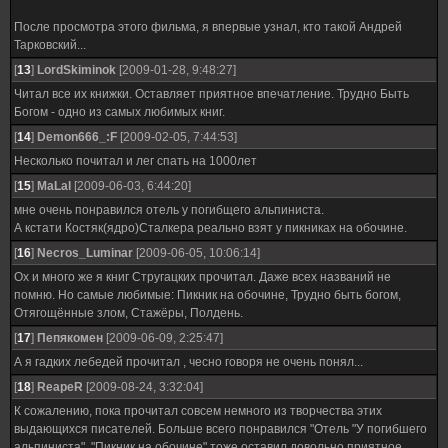
После просмотра этого фильма, я впервые узнал, кто такой Андрей
Тарковский...
[
13
]
LordSkiminok
[2009-01-28, 9:48:27]
Читал все их книжки. Оставляет приятное впечатление. Трудно Быть
Богом - одно из самых любимых книг.
[
14
]
Demon666_:F
[2009-02-05, 7:44:53]
Несколько почитал и лег спать на 1000лет
[
15
]
MaLal
[2009-06-03, 6:44:20]
мне очень понравился отель у погибщего альпиниста.
А кстати Костяк(ядро)Сталкера реально взят у пикниках на обочине.
[
16
]
Necros_Luminar
[2009-06-05, 10:06:14]
Ох и много же я книг Стругацких прочитал. Даже всех названий не
помню. Но самые любимые: Пикник на обочине, Трудно быть богом,
Отягощённые злом, Стажёры, Полдень.
[
17
]
Пепякомен
[2009-06-09, 2:25:47]
А я гадких лебедей прочитал , чесно говоря не очень понял...
[
18
]
ReapeR
[2009-08-24, 3:32:04]
К сожалению, пока прочитал совсем немного из творчества этих
выдающихся писателей. Больше всего понравился "Отель "У погибшего
альпиниста". "Пикник на обочине" тоже оставил довольно приятное