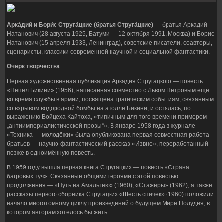
Арка́дий и Бори́с Струга́цкие (братья Струга́цкие)
— братья Аркадий
Натанович (28 августа 1925, Батуми — 12 октября 1991, Москва) и Борис
Натанович (15 апреля 1933, Ленинград), советские писатели, соавторы,
сценаристы, классики современной научной и социальной фантастики.
Очерк творчества
Первая художественная публикация Аркадия Стругацкого — повесть
«Пепел Бикини» (1956), написанная совместно с Львом Петровым ещё
во время службы в армии, посвящена трагическим событиям, связанным
со взрывом водородной бомбы на атолле Бикини, и осталась, по
выражению Войцеха Кайтоха, «типичным для того времени примером
„антиимпериалистической прозы“». В январе 1958 года в журнале
«Техника — молодёжи» была опубликована первая совместная работа
братьев — научно-фантастический рассказ «Извне», переработанный
позже в одноимённую повесть.
В 1959 году вышла первая книга Стругацких — повесть «Страна
багровых туч». Связанные общими героями с этой повестью
продолжения — «Путь на Амальтею» (1960), «Стажёры» (1962), а также
рассказы первого сборника Стругацких «Шесть спичек» (1960) положили
начало многотомному циклу произведений о будущем Мире Полудня, в
котором авторам хотелось бы жить.