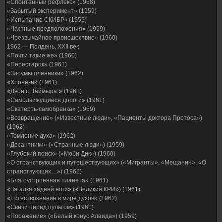
«Спонтанный рефлекс» (1958)
«Забытый эксперимент» (1959)
«Испытание СКИБР» (1959)
«Частные предположения» (1959)
«Чрезвычайное происшествие» (1960)
1962 — Полдень, XXII век
«Почти такие же» (1960)
«Перестарок» (1961)
«Злоумышленники» (1962)
«Хроника» (1961)
«Двое с „Таймыра“» (1961)
«Самодвижущиеся дороги» (1961)
«Скатерть-самобранка» (1959)
«Возвращение» («Известные люди», «Пациенты доктора Протоса»)
(1962)
«Томление духа» (1962)
«Десантники» («Странные люди») (1959)
«Глубокий поиск» («Моби Дик») (1960)
«О странствующих и путешествующих» («Мигранты», «Мещанин», «О
странствующих…») (1962)
«Благоустроенная планета» (1961)
«Загадка задней ноги» («Великий КРИ») (1961)
«Естествознание в мире духов» (1962)
«Свечи перед пультом» (1961)
«Поражение» («Белый конус Алаида») (1959)