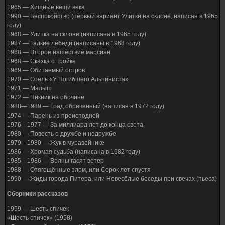
1965 — Хищные вещи века
1990 — Беспокойство (первый вариант Улитки на склоне, написан в 1965
году)
1968 — Улитка на склоне (написана в 1965 году)
1987 — Гадкие лебеди (написаны в 1968 году)
1968 — Второе нашествие марсиан
1968 — Сказка о Тройке
1969 — Обитаемый остров
1970 — Отель «У Погибшего Альпиниста»
1971 — Малыш
1972 — Пикник на обочине
1988—1989 — Град обреченный (написан в 1972 году)
1974 — Парень из преисподней
1976—1977 — За миллиард лет до конца света
1980 — Повесть о дружбе и недружбе
1979—1980 — Жук в муравейнике
1986 — Хромая судьба (написана в 1982 году)
1985—1986 — Волны гасят ветер
1988 — Отягощённые злом, или Сорок лет спустя
1990 — Жиды города Питера, или Невесёлые беседы при свечах (пьеса)
Сборники рассказов
1959 — Шесть спичек
«Шесть спичек» (1958)