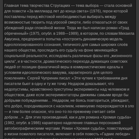
Главная тема творчества Стругацких — тема выбора — стала основной
для повести «За миллиард лет до конца света» (1976), герои которой
поставлены перед жёстокой необходимостью выбирать между
возможностью творить под угрозой смерти, либо отказаться от своих
убеждений ради спокойной жизни. Тогда же был написан роман «Град
обреченный» (1975, опубл. в 1988—1989), в котором, по словам Михаила
Амусина, предпринята попытка «построить динамическую модель
идеологизированного сознания, типичного для самых широких слоёв
нашего общества, проследить его судьбу на фоне меняющейся
социальной реальности, исследовать различные фазы его „жизненного
цикла“, и в частности, драматического перехода думающих советских
людей от позиции фанатичной веры в коммунистические идеалы к
условиям идеологического вакуума, характерного для целого
поколения». Сергей Чупринин писал: «Эти чуткие к требованиям дня
писатели бьют в одну и ту же точку. Недаром доказывают, что
недопустимы, нравственно преступны эксперименты над человеком и
обществом, даже если экспериментаторы движимы самыми вроде бы
добрыми побуждениями… Недаром, не боясь повториться, убеждают,
что добро, породнившееся с насилием, неминуемо перерождается в зло
— и тем более опасное, что оно-то по-прежнему считает себя
добром…». Для этих произведений, как и для романа «Хромая судьба»
(1982, опубл. в 1986) характерно наделение главных персонажей
автобиографическими чертами. Роман «Хромая судьба», повествующий
о жизни пожилого писателя, включает в себя повесть «Гадкие лебеди»