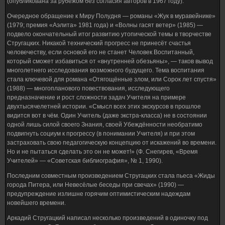
(опубликована за рубежом без согласия авторов в 1967 году).
Очередное обращение к Миру Полудня — романы «Жук в муравейнике»
(1979; премия «Аэлита» 1981 года) и «Волны гасят ветер» (1985) —
подвело окончательный итог развитию утопической темы в творчестве
Стругацких. Никакой технический прогресс не принесёт счастья
человечеству, если основой его не станет Человек Воспитанный,
который сможет избавиться от «внутренней обезьяны», — таков вывод
многолетнего исследования возможного будущего. Тема воспитания
стала ключевой для романа «Отягощённые злом, или Сорок лет спустя»
(1988) — многопланового повествования, исследующего
предназначение и рост сложности задач Учителя на примере
двухтысячелетней истории. «Смысл всех этих экскурсов в прошлое
видится вот в чём. Один Учитель (даже экстра-класса) не в состоянии
одной лишь силой своего Знания, своей Убеждённости необратимо
подвигнуть социум к прогрессу (в понимании Учителя) и при этом
застраховать свою педагогическую концепцию от искажений во времени.
Но и не пытаться сделать это он не может!» (Ф. Снегирев, «Время
Учителей» — «Советская библиография», № 1, 1990).
Последним совместным произведением Стругацких стала пьеса «Жиды
города Питера, или Невесёлые беседы при свечах» (1990) —
предупреждение излишне горячим оптимистическим надеждам
новейшего времени.
Аркадий Стругацкий написал несколько произведений в одиночку под