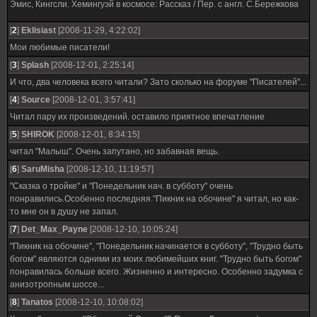
Эмис, Кингсли. Хемингуэй в космосе: Рассказ / Пер. с англ. С.Бережкова
[
2
]
Eklisiast
[2008-11-29, 4:22:02]
Мои любимые писатели!
[
3
]
Splash
[2008-12-01, 2:25:14]
И что, два человека всего читали? Зато сколько на форуме "Писателей"...
[
4
]
Source
[2008-12-01, 3:57:41]
Читал пару их произведений. оставило приятное впечатление
[
5
]
SHIROK
[2008-12-01, 8:34:15]
читал "Малыш". Очень запутано, но забавная вещь.
[
6
]
SaruMisha
[2008-12-10, 11:19:57]
"Сказка о тройке" и "Понедельник нач. в субботу" очень
понравились.Особенно последняя."Пикник на обочине" я читал, но как-
то мне он в душу не запал.
[
7
]
Det_Max_Payne
[2008-12-10, 10:05:24]
"Пикник на обочине", "Понедельник начинается в субботу", "Трудно быть
богом" являются одними из моих любимейших книг. "Трудно быть богом"
понравилась больше всего. Жизненно и интересно. Особенно задумка с
анизотропным шоссе...
[
8
]
Tanatos
[2008-12-10, 10:08:02]