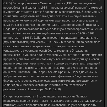
(1965) была продолжена «Сказкой о Тройке» (1968 — сокращённый
переработанный вариант; 1989 — первоначальный вариант), в которой
юмор уступает место жёсткой сатире на бюрократический казарменный
социализм. Результаты не замедлили сказаться — опубликовавший
произведение иркутский журнал «Ангара» перестал существовать, а
сама «Сказка о Тройке» на долгие годы стала недоступной читателям.
Подобная участь ожидала и самую сложную в философском отношении
повесть «Улитка на склоне» (публиковалась частями в 1966 и 1968;
полностью — в 1988). Действие в повести происходит параллельно в
двух соприкасающихся местах — в Лесу и в Управлении по делам Леса.
Советская критика консервативного толка, ополчившись на
узнаваемость бюрократической бестолковщины в Управлении,
практически не увидела более глубокие мысли авторов о неумолимости
прогресса, сметающего на своём пути всё, что не подходит для новой
жизни. А ведь мир повести «соткан из самых разноречивых тенденций
общественного бытия. Это невероятный мир. Это мир разного рода
общественных потенций, порой весьма мрачных. Перед нами как бы
эмбрионы тех или иных вероятностных феноменов будущего — того
будущего, которое возможно, если дать этим эмбрионам развиться»
(А.Лебедев, «Реалистическая фантастика и фантастическая
реальность» — «Новый мир», № 11, 1968).
Сатирическая повесть «Второе нашествие марсиан: Записки
здравомыслящего» (1967) также не вызвала восторга у ортодоксальных
критиков; имена персонажей, позаимствованные у героев греческих