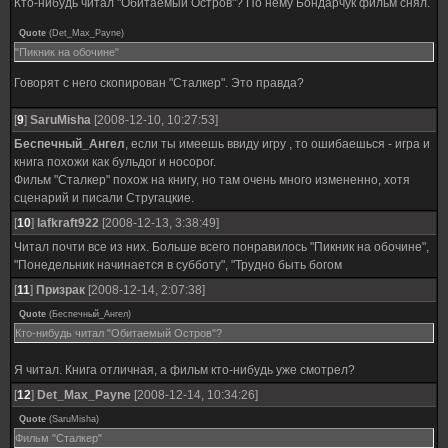
Кто-нибудь читал "Обитаемый Остров"? По нему Бондарчук фильм снял.
Quote
(
Det_Max_Payne
)
"Пикник на обочине"
Говорят с него скопирован "Сталкер". Это правда?
[
9
]
SaruMisha
[2008-12-10, 10:27:53]
Беспечный_Ангел
, если ты имеешь ввиду игру , то ошибаешься - игра и
книга похожи как бульдог и носорог.
Фильм "Сталкер" похож на книгу, но там очень много измененно, хотя
сценарий и писали Стругацкие.
[
10
]
lafkraft922
[2008-12-13, 3:38:49]
Читал почти все из них. Больше всего понравилось "Пикник на обочине",
"Понедельник начинается в субботу", "Трудно быть богом
[
11
]
Призрак
[2008-12-14, 2:07:38]
Quote
(
Беспечный_Ангел
)
Кто-нибудь читал "Обитаемый Остров"?
Я читал. Книга отличная, а фильм кто-нибудь уже смотрел?
[
12
]
Det_Max_Payne
[2008-12-14, 10:34:26]
Quote
(
SaruMisha
)
Фильм "Сталкер"