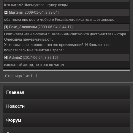
Кто читал? Шлем ужаса - супер вещь!
[
2
]
Martens
[2009-01-04, 9:39:04]
оба темка про моего любиого Российского писателя ... эт хорошо
[
3
]
Локи_Злокозны
[2009-06-04, 8:44:17]
Опять таки как и в случаи с Палаником считаю что достоинства Виктора
Олеговича преувеличивают .
Хотя сам прочел множество его произведений. И больше всего
понравилась мне "Желтая Стрела"
[
4
]
AdminZ
[2017-06-24, 8:37:16]
известный автор, но я его не читал
Страница
1
из
1
1
Главная
Новости
Форум