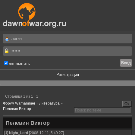
запомнить
Регистрация
.
Страница
1
из
1
1
Форум Warhammer
»
Литература
»
Пелевин Виктор
Пелевин Виктор
[
1
]
Night_Lord
[2008-12-11, 5:49:27]