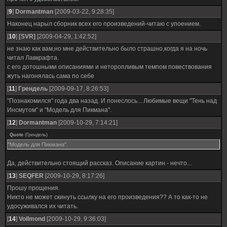
[
9
]
Dormantman
[2009-03-22, 9:28:35]
Наконец нарыл сборник всех его произведений-читаю с упоением.
[
10
]
[SVR]
[2009-04-29, 1:42:52]
не знаю как вам,но мне действительно было страшно,когда я на ночь
читал Лавкрафта.
с его дотошными описаниями и неторопливым темпом повествования
жуть нагонялась сама по себе
[
11
]
Грендель
[2009-09-17, 8:26:53]
"Познакомился" года два назад. И понеслось... Любимые вещи "Тень над
Инсмутом" и "Модель для Пикмана".
[
12
]
Dormantman
[2009-10-29, 7:14:21]
Quote
(
Грендель
)
"Модель для Пикмана".
Да, действительно стоящий рассказ. Описание картин - нечто...
[
13
]
SEQFER
[2009-10-29, 8:17:26]
Прошу прощения.
Никто не может скинуть ссылку на его произведения?? А то как-то не
удосуживался их читать.
[
14
]
Vollmond
[2009-10-29, 9:36:03]