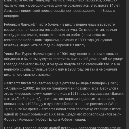
В возрасте 6-8 лет Лавкрафт написал несколько рассказов, большая
часть которых к сегодняшнему дню не сохранилась. В возрасте 14 лет
Лавкрафт пишет своё первое серьёзное произведение — «Зверь в
пещере».
Ребёнком Лавкрафт часто болел, и в школу пошёл лишь в возрасте
восьми лет, но через год его забрали оттуда. Он много читал, изучал
между делом химию, написал несколько работ (размножал их на
гектографе небольшим тиражом), начиная с 1899 года («Научная
газета»). Через четыре года он вернулся в школу.
Уиппл Ван Бурен Филлипс умер в 1904 году, после чего семья сильно
обеднела и была вынуждена переехать в меньший дом на той же улице.
Говарда опечалил выезд, и он даже подумывал о самоубийстве. Из-за
нервного срыва, случившегося с ним в 1908 году, он так и не окончил
школу, чего сильно стыдился.
Лавкрафт писал фантастику ещё в детстве («Зверь в пещере» (1905),
«Алхимик» (1908)), но позже предпочел ей поэзию и эссе. Вернулся к
этому «несерьезному» жанру он лишь в 1917 году с рассказами «Дагон»,
затем «Гробница». «Дагон» стал его первым изданным творением,
появившись в 1923 году в журнале «Таинственнные рассказы» (Weird
Tales). В то же время Лавкрафт начал свою переписку, ставшую в итоге
одной из самых объёмных в XX веке. Среди его корреспондентов были
Форрест Аккерман, Роберт Блох и Роберт Говард.
Сара, мать Говарда, после долгой истерии и депрессии попала в ту же