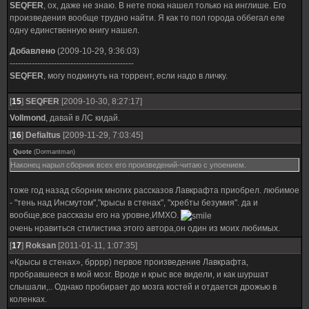
SEQFER
, ох, даже не знаю. В нете пока нашел только на инглише. Его
произведения вообще трудно найти. Я как то пол города оббегал еле
одну единственную книгу нашел.
Добавлено
(2009-10-29, 9:36:03)
---------------------------------------------
SEQFER
, могу подкинуть на торрент, если надо в личку.
[
15
]
SEQFER
[2009-10-30, 8:27:17]
Vollmond
, давай в ЛС кидай.
[
16
]
Defialtus
[2009-11-29, 7:03:45]
Quote
(
Dormantman
)
Наконец нарыл сборник всех его произведений-читаю с упоением.
тоже год назад сборник многих рассказов Лавкрафта приобрел. любимое
- "тень над Инсмутом","крысы в стенах", "хребты безумия". да и
вообще,все рассказы его на уровне,ИМХО.
очень нравиться стилистика этого автора,он один из моих любимых.
[
17
]
Roksan
[2011-01-11, 1:07:35]
«Крысы в стенах», брррр) первое произведение Лавкрафта,
пробравшееся в мой мозг. Вроде и крыс все видели, и как шуршат
слышали,.. Однако пробирает до мозга костей и отдается дрожью в
коленках.