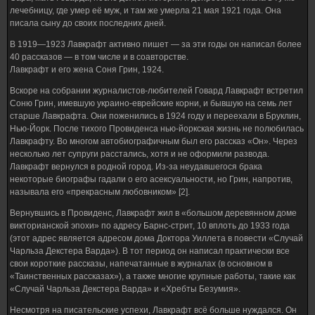
лечебницу, где умер её муж, и там же умерла 21 мая 1921 года. Она
писала сыну до своих последних дней.
В 1919—1923 Лавкрафт активно пишет — за эти годы он написал более
40 рассказов — в том числе и в соавторстве.
Лавкрафт и его жена Соня Грин, 1924.
Вскоре на собрании журналистов-любителей Говард Лавкрафт встретил
Соню Грин, имевшую украино-еврейские корни, и бывшую на семь лет
старше Лавкрафта. Они поженились в 1924 году и переехали в Бруклин,
Нью-Йорк. После тихого Провиденса нью-йоркская жизнь не полюбилась
Лавкрафту. Во многом автобиографичным был его рассказ «Он». Через
несколько лет супруги расстались, хотя и не оформили развода.
Лавкрафт вернулся в родной город. Из-за неудавшегося брака
некоторые биографы гадали о его асексуальности, но Грин, напротив,
называла его «прекрасным любовником» [2].
Вернувшись в Провиденс, Лавкрафт жил в «большом деревянном доме
викторианской эпохи» по адресу Барнс-стрит, 10 вплоть до 1933 года
(этот адрес является адресом дома Доктора Уиллета в повести «Случай
Чарльза Декстера Варда»). В тот период он написал практически все
свои короткие рассказы, напечатанные в журналах (в основном в
«Таинственных рассказах»), а также многие крупные работы, такие как
«Случай Чарльза Декстера Варда» и «Хребты Безумия».
Несмотря на писательские успехи, Лавкрафт всё больше нуждался. Он