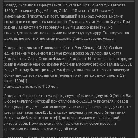
Го́вард Фи́ллипс Лавкра́фт (англ. Howard Phillips Lovecraft, 20 августа
1890, Провиденс, Род-Айленд, США — 15 марта 1937, там же) —
американский писатель и поэт, писавший в жанрах ужасов, мистики,
совмещая их в оригинальном стиле. Родоначальник Мифов Ктулху. При
жизни Лавкрафта его творения не были широко известны, но
впоследствии заметно повлияли на массовую культуру. Его творчество
даже выделяют в отдельный поджанр: Лавкрафтовские ужасы.
Лавкрафт родился в Провиденсе (штат Род-Айленд, США). Он был
единственным ребенком в семье коммивояжёра Уилфрида Скотта
Лавкрафта и Сары Сьюзан Филлипс Лавкрафт. Известно, что его предки
жили в Америке еще со времен Колонии Массачусетского залива (1630).
Когда Говарду было три года, Уилфрида поместили в психиатрическую
больницу, где тот находился в течение пяти лет до самой смерти 19
июня 1898[1].
Лавкрафт в возрасте 9-10 лет.
Лавкрафт был воспитан матерью, двумя тётками и дедушкой (Уиппл Ван
Бюрен Филлипс), который приютил семью будущего писателя. Говард
был вундеркиндом — читал наизусть стихи ещё в возрасте двух лет, а с
шести уже писал свои[1]. Благодаря дедушке, у которого была самая
большая библиотека в штате[1], он познакомился с классической
литературой. Помимо классики он увлёкся готической прозой и
арабскими сказками Тысячи и одной ночи.