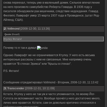
снова переехал, теперь уже в маленький домик. Сильное впечатление
на него произвело самоубийство Роберта Говарда. В 1936 году у
писателя обнаружили рак кишечника, следствие недоедания. Говард
Филлипс Лавкрафт умер 15 марта 1937 года в Провиденсе, (штат Род-
Айленд, США).
[
2
]
Vollmond
[2008-12-30, 11:13:26]
Quote
(
Kreatif
)
Ктулху Фхтагн!
Почему то я так и думал
Однако Лавкрафт же не ограничивается Ктулху. У него есть весьма
интересные рассказы с ним не связанные. Мне например очень
нравятся "В стенах Эрикса" или "Крысы в стенах".
P.S. Фхтагн!
Сообщение отредактировал
Vollmond
-
Вторник, 2008-12-30, 11:13:42
[
3
]
Transcender
[2008-12-31, 10:11:09]
Кстати, Ктулху у него не так уж и часто упоминается, по моему Йог-
Сотота он вспоминает часто. Вообще прочёл у него достаточно много,
лично мне нравится. Кстати, сам он довольно критично относился к