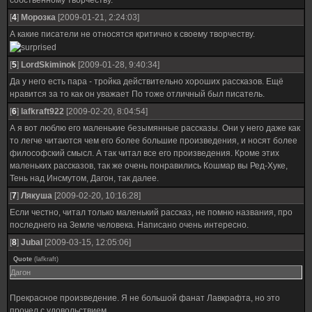
собственному творчеству.
[
4
]
Морозка
[2009-01-21, 2:24:03]
А какие писатели не относятся критично к своему творчеству.
[
5
]
LordSkiminok
[2009-01-28, 9:40:34]
Да у него есть пара - тройка действительно хороших рассказов. Ещё
нравится за то как он уважает По тоже отличный был писатель.
[
6
]
lafkraft922
[2009-02-20, 8:04:54]
А я вот люблю его маленькие безымянные рассказы. Они у него даже как
то легче читаются чем его более большие произведения, и носят более
философский смысл. А так читал все его произведения. Кроме этих
маленьких рассказов, так же очень понравились Кошмар вы Ред-Хуке,
Тень над Инсмутом, Дагон, так далее.
[
7
]
Лякуша
[2009-02-20, 10:16:28]
Если честно, читал только маленький рассказ, не помню названия, про
последнего на Земле человека. Написано очень интересно.
[
8
]
Jubal
[2009-03-15, 12:05:06]
Quote
(
lafkraft
)
Дагон
Прекрасное произведение. Я не большой фанат Лавкрафта, но это
прочел с удовольствием.