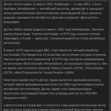
Дуглас Ноэль Адамс 11 марта 1952, Кембридж — 11 мая 2001, Санта-
Барбара, Калифорния — английский писатель, драматург и сценарист,
автор юмористических фантастических произведений. Был одним из
ведущих сценаристов Четвёртого Доктора в сериале «Доктор Кто»
Биография
Дуглас Найлз Адамс родился в марте 1952 года в Кембридже. Окончил
школу в Брентвуде. Учился в колледже, в 1974 году получил степень
бакалавра, а позже — магистра. Специализацией его стала английская
литература.
В марте 1978 года на радио BBC стартовала его четырёхсерийная
постановка «Путеводитель по галактике автостопом» которая в прямом
смысле сделала его знаменитым. В 1979 году она была номинирована
по категории «Best Dramatic Presentation», но проиграла Superman’у. Тем
не менее она получила «Imperial Tobacco Award» (1978), «Sony Award»
(1979), «Best Programme for Young People» (1980).
Некоторое время спустя Дуглас Адамс выпустил одноимённую книгу,
которая имела феноменальный успех и в 1984 году возглавила список
английских бестселлеров. Дуглас Адамс стал самым молодым
писателем, получившим Golden Pan (награда дается за 1 000 000
проданных книг).
«Автостопом по Галактике» относится к тому немногочисленному числу
книг, которые написаны в жанре юмористической фантастики, причем