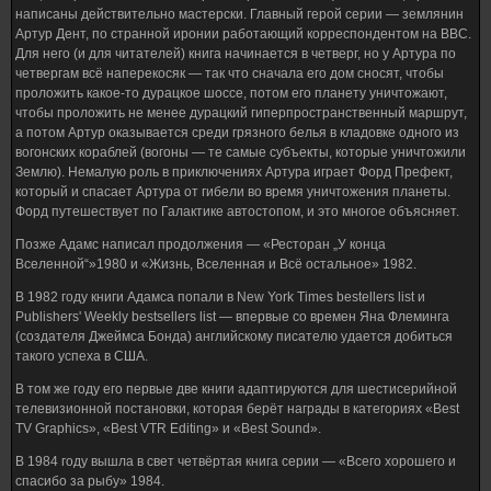
написаны действительно мастерски. Главный герой серии — землянин
Артур Дент, по странной иронии работающий корреспондентом на BBC.
Для него (и для читателей) книга начинается в четверг, но у Артура по
четвергам всё наперекосяк — так что сначала его дом сносят, чтобы
проложить какое-то дурацкое шоссе, потом его планету уничтожают,
чтобы проложить не менее дурацкий гиперпространственный маршрут,
а потом Артур оказывается среди грязного белья в кладовке одного из
вогонских кораблей (вогоны — те самые субъекты, которые уничтожили
Землю). Немалую роль в приключениях Артура играет Форд Префект,
который и спасает Артура от гибели во время уничтожения планеты.
Форд путешествует по Галактике автостопом, и это многое объясняет.
Позже Адамс написал продолжения — «Ресторан „У конца
Вселенной“»1980 и «Жизнь, Вселенная и Всё остальное» 1982.
В 1982 году книги Адамса попали в New York Times bestellers list и
Publishers' Weekly bestsellers list — впервые со времен Яна Флеминга
(создателя Джеймса Бонда) английскому писателю удается добиться
такого успеха в США.
В том же году его первые две книги адаптируются для шестисерийной
телевизионной постановки, которая берёт награды в категориях «Best
TV Graphics», «Best VTR Editing» и «Best Sound».
В 1984 году вышла в свет четвёртая книга серии — «Всего хорошего и
спасибо за рыбу» 1984.