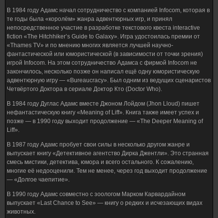
В 1984 году Адамс начал сотрудничество с компанией Infocom, которая в
те годы была «королём» жанра адвентюрных игр, и принял
непосредственное участие в разработке текстового квеста interactive
fiction «The Hitchhiker’s Guide to Galaxy». Игра удостоилась премии от
«Thames TV» и по мнению многих является лучшей научно-
фантастической или юмористической (в зависимости от точки зрения)
игрой Infocom. На этом сотрудничество Адамса с фирмой Infocom не
закончилось, несколько позже он написал ещё одну юмористическую
адвентюрную игру — «Bureaucracy». Был одним из ведущих сценаристов
Четвёртого Доктора в сериале Доктор Кто (Doctor Who).
В 1984 году Дуглас Адамс вместе Джоном Лойдом (Jhon Lloud) пишет
нефантастическую книгу «Meaning of Liff». Книга также имеет успех и
позже — в 1990 году выходит продолжение — «The Deeper Meaning of
Liff».
В 1987 году Адамс пробует свои силы в несколько другом жанре и
выпускает книгу «Детективное агентство Дирка Джентли». Это странная
смесь мистики, детектива, юмора и всего остального. К сожалению,
многие её недооценили. Тем не менее, через год выходит продолжение
— «Долгое чаепитие».
В 1990 году Адамс совместно с зоологом Марком Карвардайном
выпускает «Last Chance to See» — книгу о редких и исчезающих видах
животных.