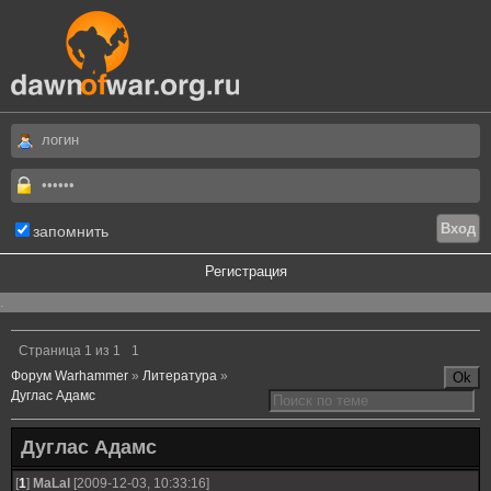
запомнить
Регистрация
.
Страница
1
из
1
1
Форум Warhammer
»
Литература
»
Дуглас Адамс
Дуглас Адамс
[
1
]
MaLal
[2009-12-03, 10:33:16]