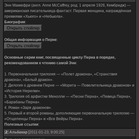
Энн Маккефри (англ. Anne McCaffrey, род. 1 апреля 1926, Кембридж) —
американская писательница-фантаст. Первая женщина, награждённая
премиями «Хьюго» и «Небьюла».
Биография
:
Общая информация о Перне
:
Основные серии книг, посвященные циклу Перна в порядке,
рекомендованном к чтению самой Энн
:
1. Первоначальная трилогия — «Полет дракона», «Странствия
дракона», «Белый дракон».
2. Дилогия о древнем Перне — «Морита — Повелительница драконов» и
«История Нерилки».
3. Трилогия об арфистке Менолли — «Песни Перна», «Певица Перна»,
«Барабаны Перна».
4. Роман «Заря драконов».
5. Первый и второй романы, дополняющие первоначальную трилогию —
«Отщепенцы Перна» и «Все Вейры Перна».
Полезные ссылки
:
[
2
]
Альбакар
[2011-01-23, 9:00:25]