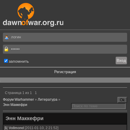
запомнить
Регистрация
.
Страница
1
из
1
1
Форум Warhammer
»
Литература
»
Энн Маккефри
Энн Маккефри
[
1
]
Vollmond
[2011-01-10, 2:21:52]