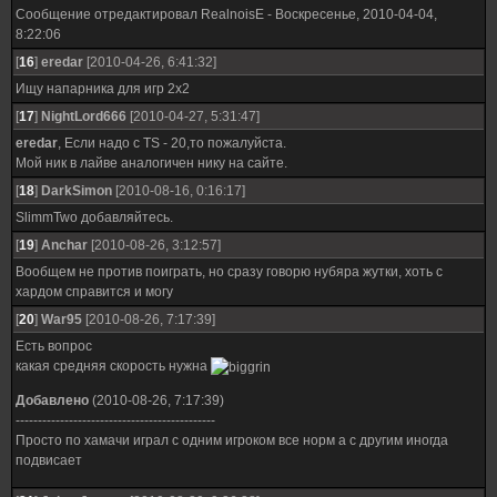
Сообщение отредактировал
RealnoisE
-
Воскресенье, 2010-04-04,
8:22:06
[
16
]
eredar
[2010-04-26, 6:41:32]
Ищу напарника для игр 2х2
[
17
]
NightLord666
[2010-04-27, 5:31:47]
eredar
, Если надо с TS - 20,то пожалуйста.
Мой ник в лайве аналогичен нику на сайте.
[
18
]
DarkSimon
[2010-08-16, 0:16:17]
SlimmTwo добавляйтесь.
[
19
]
Anchar
[2010-08-26, 3:12:57]
Вообщем не против поиграть, но сразу говорю нубяра жутки, хоть с
хардом справится и могу
[
20
]
War95
[2010-08-26, 7:17:39]
Есть вопрос
какая средняя скорость нужна
Добавлено
(2010-08-26, 7:17:39)
---------------------------------------------
Просто по хамачи играл с одним игроком все норм а с другим иногда
подвисает