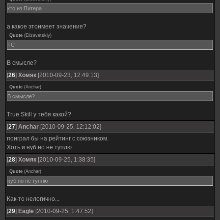
кто из Питера
а какое этоимеет значение?
Quote
(
Elizavetskiy
)
ТС
В смысле?
[
26
]
Хомяк
[2010-09-23, 12:49:13]
Quote
(
Anchar
)
В смысле?
True Skill у тебя какой?
[
27
]
Anchar
[2010-09-25, 12:12:02]
поиграл бы на рейтинг с союзником.
Хоть и нуб но не туплю
[
28
]
Хомяк
[2010-09-25, 1:38:35]
Quote
(
Anchar
)
нуб но не туплю
Как-то нелогично...
[
29
]
Eagle
[2010-09-25, 1:47:52]