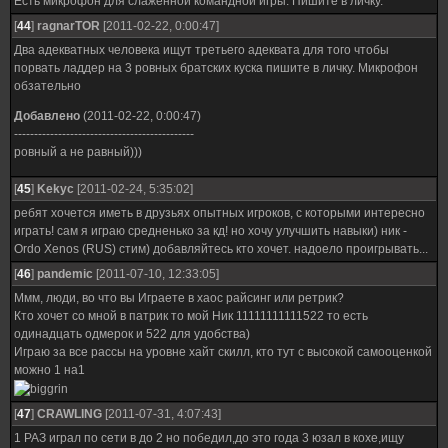
Есть микрофон для слаженной командной игры. Пишите в личку.
[
44
]
ragnarTOR
[2011-02-22, 0:00:47]
Два адекватных человека ищут третьего адеквата для того чтобы
порвать ладдер на 3 ровных братских куска пишите в личку. Микрофон
обзательно
Добавлено
(2011-02-22, 0:00:47)
---------------------------------------------
ровный а не равный)))
[
45
]
Kekyc
[2011-02-24, 5:35:02]
ребят хочется иметь в друзьях опытных игроков, с которыми интересно
играть! сам я играю средненько за кд! но хочу улучшить навыки) ник -
Ordo Xenos (RUS) стим) добавляйтесь кто хочет. надоело проигрывать...
[
46
]
pandemic
[2011-07-10, 12:33:05]
Ммм, люди, во что вы Играете в хаос райсинг или ретрик?
Кто хочет со мной в патрик то мой Ник 11111111111522 то есть
одинадцать одмерок и 522 для удобства)
Играю за все рассы на уровне хайт скилл, кто тут с высокой самооценкой
можно 1 на1
[
47
]
CRAWLING
[2011-07-31, 4:07:43]
1 РАЗ играл по сети в до 2 но победил,до это года 3 юзал в кохе,ищу