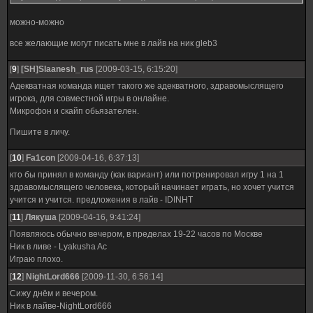
можно-можно
все желающие могут писать мне в лайв на ник gleb3
[
9
]
[SH]Slaanesh_rus
[2009-03-15, 6:15:20]
Адекватная команда ищет такого же адекватного, здравомыслящего
игрока, для совместной игры в онлайне.
Микрофон и скайп обьязателен.
Пишите в личу.
[
10
]
Fa1con
[2009-04-16, 6:37:13]
кто бы принял в команду (как вариант) или потренировал игру 1 на 1
здравомыслящего человека, который начинает играть, но хочет учится
учится и учится. предложения в лайв - IDINHT
[
11
]
Лякуша
[2009-04-16, 9:41:24]
Появляюсь обычно вечером, в пределах 19-22 часов по Москве
Ник в ливе - Lyakusha Ac
Играю плохо.
[
12
]
NightLord666
[2009-11-30, 6:56:14]
Сижу днём и вечером.
Ник в лайве-NightLord666