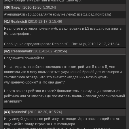
Жаду поиграть на рейтинг в команде....ибо нуб.
[
40
]
Павел
[2010-11-20, 5:30:34]
AvengingAxis716 добавляйте кому не лень)) всегда рад поиграть)
[
41
]
RealnoisE
[2010-12-17, 2:15:49]
Realnoise в сетевой полный нуб, а в коператив и LS всегда готов играть.
Есть микрофон .
Сообщение отредактировал
RealnoisE
-
Пятница, 2010-12-17, 2:16:34
[
42
]
Treshomvabr
[2011-02-02, 4:20:56]
Подскажите пожалуйста.
Начал играть на рейтинг космодесантником, рейтинг-5 класс-5, мне
написали что я могу пользоваться улучшенной бронёй для сталкеров и
тактического отряда. Что это значит? как для них можно купить
улучшенную броню? и что она даёт?
На что влияет рейтинг и класс? Дополнительная амуниция зависит от
рейтинга или от класса? Где посмотреть полный список дополнительной
амуниции?
[
43
]
RealnoisE
[2011-02-20, 0:15:24]
Ищу людей для игры по рейтингу в команде. Игрок начинающий так что
ищу имейте ввиду. Играю за СМ командора.