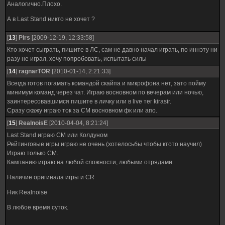
Аналогично.Плохо.
А в Last Stand никто не хочет ?
[
13
]
Pirs
[2009-12-19, 12:33:58]
Кто хочет сыграть, пишите в ЛС, сам не давно начал играть, по иннэту ни
разу не играл, хочу попробовать, испытать силы
[
14
]
ragnarTOR
[2010-01-14, 2:21:33]
Всегда готов погамать командой скайпа и микрофона нет, зато пойму
минимум команд через чат. Играю восновном по вечерам или ночью,
заинтересовавшимся пишите в личку или в live тег kirasir.
Сразу скажу играю ток за СМ восновном фк или апо.
[
15
]
RealnoisE
[2010-04-04, 8:21:24]
Last Stand играю СМ или Колдуном
Рейтинговые игры играю не очень (хотелосьбы чтобы ктото научил)
Играю только СМ.
Кампанию играю на любой сложности, любыми отрядами.
Наличие оригинала игры и CR
Ник Realnoise
В любое время суток.