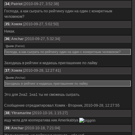
[
34
]
Patriot
[2010-09-27, 3:52:38]
Господа, а как сыграть по рейтингу один на один с конкретным
человеком?
[
35
]
Хомяк
[2010-09-27, 5:02:50]
Никак.
[
36
]
Anchar
[2010-09-27, 5:32:34]
Quote
(
Patriot
)
Господа, а как сыграть по рейтингу один на один с конкретным человеком?
Заходишь в рейтинг и кидаешь приглашение по лайву
[
37
]
Хомяк
[2010-09-28, 12:27:41]
Quote
(
Anchar
)
Заходишь в рейтинг и кидаешь приглашение по лайву
Это для 2на2. 1на1 ты не сможешь сыграть.
Сообщение отредактировал
Хомяк
-
Вторник, 2010-09-28, 12:27:55
[
38
]
Yltramarine
[2010-10-16, 1:15:27]
ищу чела для кооператива ник Amerikablya
[
39
]
Anchar
[2010-10-18, 7:21:04]