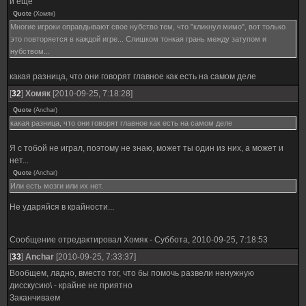
и ещё
Quote
(
Хомяк
)
Многие игроки оправдывают свое нубство тем, что "кликнул мимо", вот только
это повторяется в каждой игре... Слишком тонкая грань между затупом и
нубством...
какая разница, что они говорят главное как есть на самом деле
[
32
]
Хомяк
[2010-09-25, 7:18:28]
Quote
(
Anchar
)
какая разница, что они говорят главное как есть на самом деле
Я с тобой не играл, поэтому не знаю, может ты один из них, а может и
нет...
Quote
(
Anchar
)
Или есть мозги или их нет.
Не ударяйся в крайности...
Сообщение отредактировал
Хомяк
-
Суббота, 2010-09-25, 7:18:53
[
33
]
Anchar
[2010-09-25, 7:33:37]
Вообщем, ладно, вместо тог, что бы помочь развели ненужную
дисскусию\ - крайне не приятно
Заканчиваем