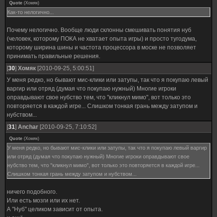
Quote
(
Хомяк
)
Как-то нелогично...
Почему нелогично. Вообще люди склонны смешивать понятия нуб
(человек, которому ПОКА не хватает опыта игры) и просто тугодума,
которому ширина шины и частота процессора в моске не позволяет
принимать правильные решения.
[
30
]
Хомяк
[2010-09-25, 5:00:51]
У меня редко, но бывают мис-клики или затупы, так что я покупаю левый
варгир или отряд (думая что покупаю нужный) Многие игроки
оправдывают свое нубство тем, что "кликнул мимо", вот только это
повторяется в каждой игре... Слишком тонкая грань между затупом и
нубством...
[
31
]
Anchar
[2010-09-25, 7:10:52]
Quote
(
Хомяк
)
У меня редко, но бывают мис-клики или затупы, так что я покупаю левый варгир
или отряд (думая что покупаю нужный) Многие игроки оправдывают свое
нубство тем, что "кликнул мимо", вот только это повторяется в каждой игре...
Слишком тонкая грань между затупом и нубством...
ничего подобного.
Или есть мозги или их нет.
А "Нуб" целиком зависит от опыта.