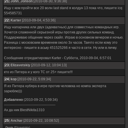
[
21
]
John_Jonson
[2010-08-30, 9:36:38]
Ищу с кем пройти все 20 волн last stand я колдун 13 пока что, пишите icq
554585731
[
22
]
Karter
[2010-09-04, 4:53:36]
Ищу напарника или двух (адекватных) для совместных командных игр.
Хочется слаженной серьезной игры против других сильных команд.
Поддерживаю общение через скайп. Играю в основном вечером и ночью.
Разница с московским временем около 3х часов. Такчто если кому это
интересно - пишите в аську 451525266 я часто в сети. Ну или в личку.
Сообщение отредактировал
Karter
-
Суббота, 2010-09-04, 6:57:01
[
23
]
Elizavetskiy
[2010-09-12, 10:04:13]
кто из Питера и у кого ТС от 25+ пишите!!!
[
24
]
kop
[2010-09-22, 5:09:34]
Я из Питера нубяра в игре против человека но компа эксперта
зарюблю)))
Добавлено
(2010-09-22, 5:09:34)
---------------------------------------------
Ах да ник BlestNikita1310
[
25
]
Anchar
[2010-09-22, 10:08:52]
Quote
(
Elizavetskiy
)