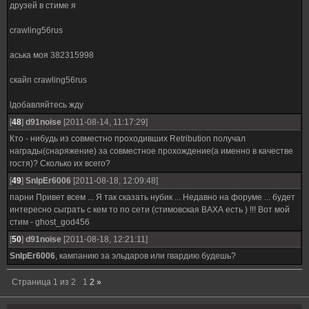
друзей в стиме я
crawling56rus
аська моя 382315998
скайп crawling56rus
lдобавляйтесь жду
[
48
]
d91noise
[2011-08-14, 11:17:29]
Кто - нибудь из совместно проходивших Retribution получал
награды(снаряжение) за совместное прохождение(а именно в качестве
гостя)? Сколько их всего?
[
49
]
SnIpEr6006
[2011-08-18, 12:09:48]
парни Привет всем ... Я так сказать нубик ... Недавно на форуме ... будет
интересно сыграть с кем то по сети (стимовская ВАХА есть ) !!! Вот мой
стим - ghost_god456
[
50
]
d91noise
[2011-08-18, 12:21:11]
SnIpEr6006
, кампанию за эльдаров или гвардию будешь?
Страница
1
из
2
1
2
»