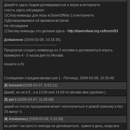
Давайте здесь будем договариваться о играх в интернете.
тоесть здесь обсуждают:
1)Сбор команды для игры в DawnOfWar 2 в интернете.
2)Договариваемся об времени встречи.
Не обсуждаем
1)Тактику команды это делаем здесь -
http://dawnofwar.org.ru/forum/93
Добавлено
(2009-03-06, 10:16:35)
---------------------------------------------
Предлагаю создать комманду из 3 человек и договориться играть
примерно 4 - 5 часов дня по Москве.
пишите в Лс
Сообщение отредактировал
pal-1
-
Пятница, 2009-03-06, 10:35:49
[
2
]
IxtreamI
[2009-03-07, 9:55:21]
Давай, но не в 5 , а в 13.00 или 14.00 по москве мне удобнее.)
[
3
]
pal-1
[2009-03-07, 11:05:08]
давай но после праздников может неполучиться я домой прихожу в без
20 минут 4.
[
4
]
Amidomary
[2009-03-09, 0:10:39]
ну ребят так просто никогда не договориться.. нужно в день, когда все