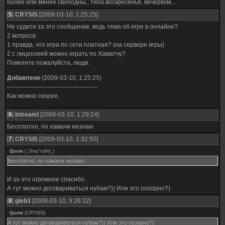
более или менее свободны.. типа воскресенья, вечерком...
[
5
]
CRYSIS
[2009-03-10, 1:25:25]
Не судите за это сообщение, ведь тема об игре в онлайне?
2 вопроса:
1 правда, что игра по сети платная? (на сервере игры)
2 с лицензией можно играть по Хаматчу?
Помогите пожалуйста, люди.
Добавлено
(2009-03-10, 1:25:25)
---------------------------------------------
Как можно скорее.
[
6
]
IxtreamI
[2009-03-10, 1:29:24]
Бесплатно, по хамачи незнаю
[
7
]
CRYSIS
[2009-03-10, 1:32:50]
Quote
(
_Grey^s@d_
)
Бесплатно, по хамачи незнаю
И за это огромное спасибо.
А тут можно договариваться нубам?)) Или это позорно?)
[
8
]
gleb3
[2009-03-10, 9:26:32]
Quote
(
CRYSIS
)
А тут можно договариваться нубам?)) Или это позорно?)