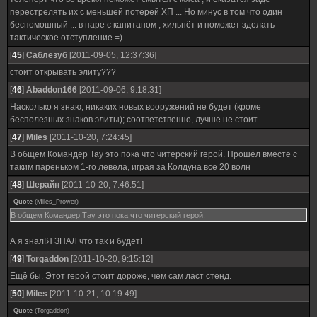
перестрелять их с меньшей потерей ХП ... Но минус в том что один
беспомошный ... в паре с капитаном , хильнёт и поможет зделать
тактическое отступление =)
[
45
]
Саблезуб
[2011-09-05, 12:37:36]
стоит открывать элиту???
[
46
]
Abaddon166
[2011-09-06, 9:18:31]
Насколько я знаю, никаких новых вооружений не будет (кроме
бесполезных знаков элиты); соответственно, лучше не стоит.
[
47
]
Miles
[2011-10-20, 7:24:45]
В общем Командер Тау это пока что читерский герой. Прошёл вместе с
таким пареньком 1-го левела, играя за Колдуна все 20 волн
[
48
]
Шерайн
[2011-10-20, 7:46:51]
Quote
(
Miles_Prower
)
В общем Командер Тау это пока что читерский герой.
А я знал!Я ЗНАЛ что так и будет!
[
49
]
Torgaddon
[2011-10-20, 9:15:12]
Ещё бы. Этот герой стоит дороже, чем сам ласт стенд.
[
50
]
Miles
[2011-10-21, 10:19:49]
Quote
(
Torgaddon
)