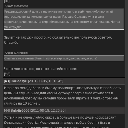
[off]
Quote
(
Shadow97
)
Кредитка/хороший друг за наличные или киви или ещё чего;либо прочитай
инструкцию по зачислении денег на вм.Раз,два.Создашь wmr и wmz
кошельки,зачисляешь на вмр,обмениваешь на вмз,потом оплачиваешь.Не так
уж и трудно.
Звучит не так уж и просто, но обязательно воспользуюсь советом.
Спасибо
Quote
(
Chempion
)
Скачай взломанный Steam,там все варгиры для ластенда есть)
Чо то мне сыкотно, но тоже спасибо за совет.
[/off]
[
43
]
Саблезуб
[2011-08-05, 10:13:45]
Играю за мека)добавили бы ему теллипорт как отдельную способность-
цены бы ему не было,или чтобы чуточку посеръезнее отбивался в
рукопашной,потому как сегодня пробывали играть в 3 мека- с треском
слились на 10 волне...
[
44
]
SnIpEr6006
[2011-08-18, 12:26:20]
Хоть я и не очень люблю орков , а больше мне по душе Космодесант
(Ультрамарин бест)... Мек лучший , пулемет вобше бест =) Есть и
телепорт что во время поможет смытся с мяса , и оказатся заде