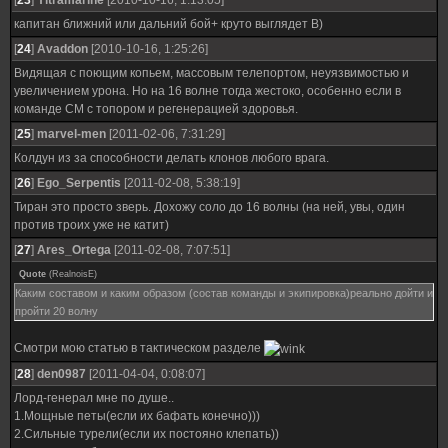
[
23
]
Yltramarine
[2010-10-16, 1:13:05]
капитан ближний или дальний бой+ круто выглядет B)
[
24
]
Avaddon
[2010-10-16, 1:25:26]
Видящая с поющим копьем, массовым телепортом, неуязвимостью и
увеличением урона. Но на 16 волне тогда жестоко, особенно если в
команде СМ с топором и регенерацией здоровья.
[
25
]
marvel-men
[2011-02-06, 7:31:29]
Колдун из за способности делать клонов любого врага.
[
26
]
Ego_Serpentis
[2011-02-08, 5:38:19]
Тиран это просто зверь. Дохожу соло до 16 волны (на ней, увы, один
против троих уже не катит)
[
27
]
Ares_Ortega
[2011-02-08, 7:07:51]
Quote
(
RealnoisE
)
Каким составом и каким образом (состав команды и экипировка)реально дойти и
пройти 20 волну
Смотри мою статью в тактическом разделе
[
28
]
den0987
[2011-04-04, 0:08:07]
Лорд-генерал мне по душе..
1.Мощные петы(если их бафать конечно)))
2.Сильные турели(если их постояно клепать))