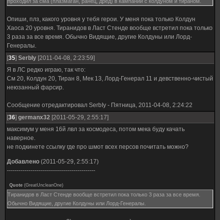
проходил за сма (плазмаган, ранец, дред) в кампании с колдуном и тираном.
Опиши, плз, какого уровня у тебя герои. У меня пока только Колдун
Хаоса 20 уровня. Тиранидов в Ласт Стенде вообще встретил пока только
3 раза за все время. Обычно Видящие, другие Колдуны или Лорд-
Генералы.
[
35
]
SerbIy
[2011-04-08, 2:23:59]
Я в ЛС редко играю, так что:
См 20, Колдун 20, Тиран 8, Мек 13, Лорд-Генерал 11 и девственно-чистый
неюзанный фарсир.
Сообщение отредактировал
SerbIy
-
Пятница, 2011-04-08, 2:24:22
[
36
]
germanx32
[2011-05-29, 2:55:17]
максимум у меня 16й лвл за космодеса, потом мека буду качать
наверное.
не подкинете ссылку где про шмот всех персов почитать можно?
Добавлено
(2011-05-29, 2:55:17)
---------------------------------------------
Quote
(
GreatUncleanOne
)
Тиранидов в Ласт Стенде вообще встретил пока только 3 раза за все время.
Обычно Видящие, другие Колдуны или Лорд-Генералы.