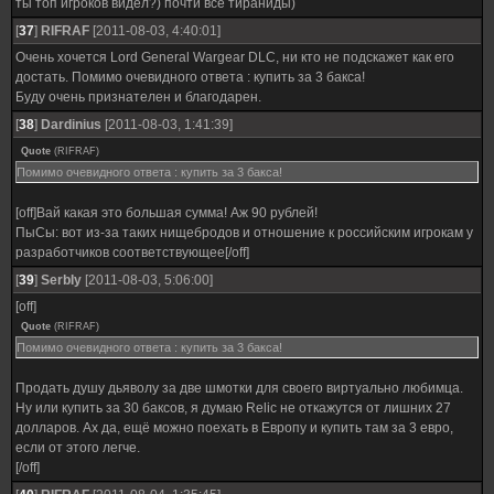
ты топ игроков видел?) почти все тираниды)
[
37
]
RIFRAF
[2011-08-03, 4:40:01]
Очень хочется Lord General Wargear DLC, ни кто не подскажет как его
достать. Помимо очевидного ответа : купить за 3 бакса!
Буду очень признателен и благодарен.
[
38
]
Dardinius
[2011-08-03, 1:41:39]
Quote
(
RIFRAF
)
Помимо очевидного ответа : купить за 3 бакса!
[off]Вай какая это большая сумма! Аж 90 рублей!
ПыСы: вот из-за таких нищебродов и отношение к российским игрокам у
разработчиков соответствующее[/off]
[
39
]
SerbIy
[2011-08-03, 5:06:00]
[off]
Quote
(
RIFRAF
)
Помимо очевидного ответа : купить за 3 бакса!
Продать душу дьяволу за две шмотки для своего виртуально любимца.
Ну или купить за 30 баксов, я думаю Relic не откажутся от лишних 27
долларов. Ах да, ещё можно поехать в Европу и купить там за 3 евро,
если от этого легче.
[/off]