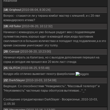
Realnoise
[
18
]
Grighoul
[2010-06-04, 8:30:24]
Вопрос - стакаются ли у тирана комбат мастер с клешней, и с 20-лвл
командирского итема?
[
19
]
ABTailor
[2010-06-20, 10:12:32]
Начинал с командора,но уже больше радует мек с подавляющим
пулеметом,очень хорошо идет в командой игре,когда противник
скапливается в больших количествах и попадает под подавление,а в это
время союзники уничтожают эту толпу.
[
20
]
Corsair
[2010-06-20, 10:23:00]
Начинал играть за Капитана, но с выходом дополнения перешел на
сорка и сегодня им прошел все 20 волн ласт стенда
[
21
]
GLITCH
[2010-06-25, 9:55:48]
Колдун ибо отлично выжегает пехоту фаерболами
[
22
]
DarkSlayer
[2010-10-03, 10:54:08]
Видящая. Со способностями "Невидимость", "Массовый телепорт" и
"Неуязвимость" частенько пары оболтусов вытягиваю...^_^
Сообщение отредактировал
DarkSlayer
-
Воскресенье, 2010-10-03,
11:05:30