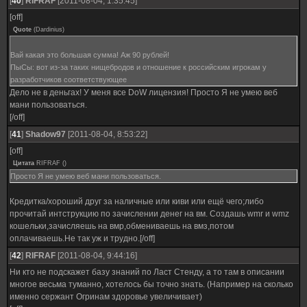
[
40
]
RIFRAF
[2011-08-04, 1:35:45]
[off]
Quote
(
Dardinius
)
Вай какая это большая сумма! Аж 90 рублей!
ПыСы: вот из-за таких нищебродов и отношение к российским игрокам у
разработчиков соответствующее
Дело не в деньгах! У меня все DoW лицензия! Просто Я не умею веб
мани пользоваться.
[/off]
[
41
]
Shadow97
[2011-08-04, 8:53:22]
[off]
Цитата
RIFRAF
(
)
Просто Я не умею веб мани пользоваться.
Кредитка/хороший друг за наличные или киви или ещё чего;либо
прочитай интструкцию по зачислении денег на вм. Создашь wmr и wmz
кошельки,зачисляешь на вмр,обмениваешь на вмз,потом
оплачиваешь.Не так уж и трудно.[/off]
[
42
]
RIFRAF
[2011-08-04, 9:44:16]
Ни кто не подскажет базу знаний по Ласт Стенду, а то там в описании
многое весьма туманно, хотелось бы точно знать. (Например на сколько
именно сержант Огринам здоровье увеличивает)