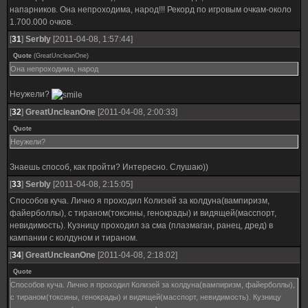
напарников. Она непроходима, народ!!! Рекорд по игровым очкам-около
1.700.000 очков.
[
31
]
SerbIy
[2011-04-08, 1:57:44]
Quote
(
GreatUncleanOne
)
Она непроходима, народ
Неужели?
[
32
]
GreatUncleanOne
[2011-04-08, 2:00:33]
Quote
Неужели?
Знаешь способ, как пройти? Интересно. Слушаю))
[
33
]
SerbIy
[2011-04-08, 2:15:05]
Способов куча. Лично я проходил Колизей за колдуна(вампиризм,
файерболлы), с тираном(токсины, генокрады) и видящей(масспорт,
невидимость). Кузницу проходил за сма (плазмаган, ранец, дред) в
кампании с колдуном и тираном.
[
34
]
GreatUncleanOne
[2011-04-08, 2:18:02]
Quote
Способов куча. Лично я проходил Колизей за колдуна(вампиризм, файерболлы),
с тираном(токсины, генокрады) и видящей(масспорт, невидимость). Кузницу