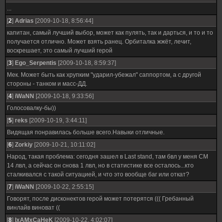
...
[
2
]
Adrias
[2009-10-18, 8:56:44]
капитан, самый лучший выбор, может как пулять, так и дарться, и то и то
получается отлично. Может взять ранец. Орбиталка жжёт, лечит,
воскрешает, это самый лучший герой
[
3
]
Ego_Serpentis
[2009-10-18, 8:59:37]
Мек. Может быть как хрупким "ударил-убежал" саппортом, а с другой
стороны - танком и масс-ДД.
[
4
]
iWaNN
[2009-10-18, 9:33:56]
Голосовалку-бы))
[
5
]
reks
[2009-10-19, 3:44:11]
Видящая понравилась больше всего.Навыки отличные.
[
6
]
Zorkiy
[2009-10-21, 10:11:02]
Народ, такая проблема: сегодня зашел в Last stand, там бвл у меня СМ
14 лвл, а сейчас он снова 1 лвл, но в статистике все осталось...кто
сталкивался с такой ситуацией, и что это вообще баг или откат?
[
7
]
iWaNN
[2009-10-22, 2:55:15]
Говорят, после дисконектов герой может потерятся ((( Гребанный
винлайв виноват ((
[
8
]
IxAMxCaHeK
[2009-10-22, 4:02:07]