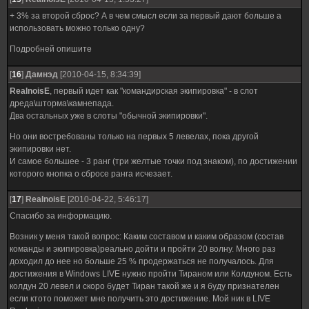
+ 3% за второй сброс? А в чем смысл если за первый дают больше а
использовать можно только одну?
Подробней опишите
[
16
]
Дамнэд
[2010-04-15, 8:34:39]
RealnoisE
, первый идет как "командирская экипировка" - в слот
дреда\шторма\камнепада.
Два остальных уже в слоты "обычной экипировки".
Но они востребованы только на первых 5 левелах, пока другой
экипировки нет.
И самое большее - 3 ранг (три желтые точки под знаком), по достижении
которого кнопка о сбросе ранга исчезает.
[
17
]
RealnoisE
[2010-04-22, 5:46:17]
Спасибо за информацию.
Возник у меня такой вопрос: Каким составом и каким образом (состав
команды и экипировка)реально дойти и пройти 20 волну. Много раз
доходил до нее но больше 25 % продержаться не получалось. Для
достижения в Windows LIVE нужно пройти Тираном или Колдуном. Есть
колдун 20 левел и скоро будет Тиран такой же и я буду признателен
если ктото поможет мне получить это достижение. Мой ник в LIVE