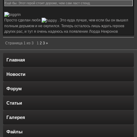
Ещё бы. Этот герой стоит дороже, чем сам ласт стенд.
Просто сделан любя
. Это куда лучше, чем если бы он вышел
полным дерьмом и не окупился. Теперь осталось лишь ждать героев
других рас, и тут я очень надеюсь на появление Лорда Некронов
Страница
1
из
3
1
2
3
»
Главная
Новости
Форум
Статьи
Галерея
Файлы