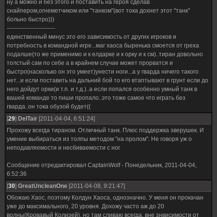
ну а можно и без этого и поставить на героя сделав
снайпером,огнеметчиком или "танком"(вот тока дохнет этот "танк"
больно быстро)))
-------------------------
единственный минус это его зависимость от других игроков и
потребность в командной игре...маг хаоса быренька смоется от греха
подалше(то же применимо и к елдарке и к орку и к см)..тиран довольно
толстый сам по себе а в крайнем случае может прорватся и
быстро(насколько он это умеет)унести ноги...а у гварда ничего такого
нет...и если поставить на дальний бой то его втаптывают в грунт если до
него дойдут орки(и т.п. и т.д.)..а если попался особенно умный танк в
вашей команде то пиши пропало..это тоже самое что играть без
гварда..он тока обузой будет((
[
29
]
DelTair
[2011-04-04, 6:51:24]
Прохожу всегда тираном. Отличный танк. Плюс поддержка зверушек. И
умение выбираться из толпы методом "на пролом". Не говоря уж о
неподавляемости и несбиваемости с ног
Сообщение отредактировал
CaptainWolf
-
Понедельник, 2011-04-04,
6:52:36
[
30
]
GreatUncleanOne
[2011-04-08, 9:21:47]
Обожаю Хаос, поэтому Колдун Хаоса, однозначно. У меня он прокачан
уже до максимального, 20 уровня. Дохожу часто аж до 20
волны(Кровавый Колизей), но там сливаю всегда, вне знвисимости от