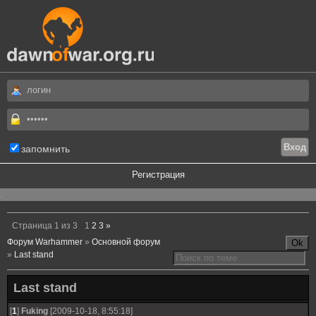
запомнить
Регистрация
.
Страница
1
из
3
1
2
3
»
Форум Warhammer
»
Основной форум
»
Last stand
Last stand
[
1
]
Fuking
[2009-10-18, 8:55:18]