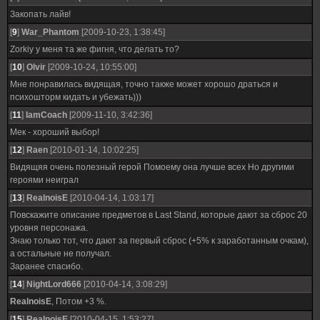
Закопать лайв!
[
9
]
War_Рhantom
[2009-10-23, 1:38:45]
Zorkiy у меня та же фигня, что делать то?
[
10
]
Olvir
[2009-10-24, 10:55:00]
Мне понравилась видящая, точно также может хорошо драться и
психошторм кидать и убежать)))
[
11
]
IamCoach
[2009-11-10, 3:42:36]
Мек - хороший выбор!
[
12
]
Raen
[2010-01-14, 10:02:25]
Видящяя очень полезный герой Помоему она лучше всех Но другими
героями неиграл
[
13
]
RealnoisE
[2010-04-14, 1:03:17]
Повскажите описание предметов в Last Stand, которые дают за сброс 20
уровня персонажа.
Знаю только тот, что дают за первый сброс (+5% к заработанным очкам),
а остальные не получал.
Заранее спасибо.
[
14
]
NightLord666
[2010-04-14, 3:08:29]
RealnoisE
, Потом +3 %.
[
15
]
RealnoisE
[2010-04-15, 1:53:27]