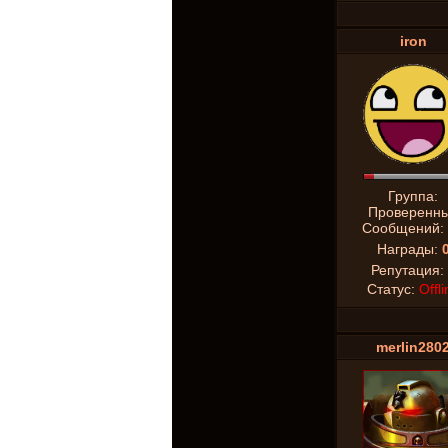
iron
Группа:
Проверенн
Сообщений:
Награды:
Репутация:
Статус:
Offli
merlin280