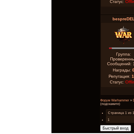
Статус:
Offli
bespreDE
Группа:
Проверенн
Сообщений:
Награды:
Репутация:
1
Статус:
Offli
Форум Warhammer
»
(подскажите)
Страница
1
из
1