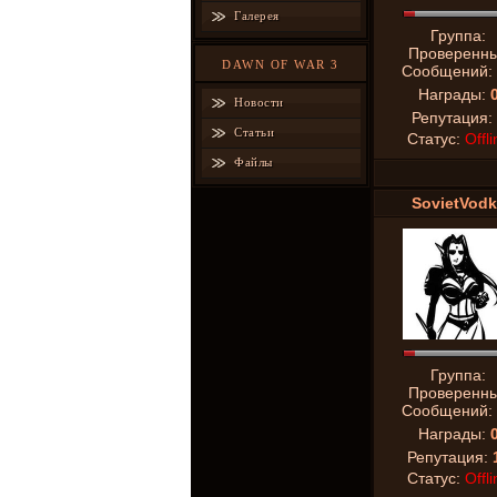
Галерея
Группа:
Проверенн
DAWN OF WAR 3
Сообщений:
Награды:
Новости
Репутация:
Статьи
Статус:
Offli
Файлы
SovietVodk
Группа:
Проверенн
Сообщений:
Награды:
Репутация:
Статус:
Offli