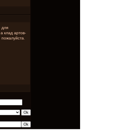
о для
 а клад артов-
 пожалуйста.