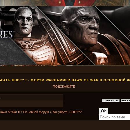
БРАТЬ HUD??? - ФОРУМ WARHAMMER DAWN OF WAR II ОСНОВНОЙ 
ПОДСКАЖИТЕ
1
Dawn of War II
»
Основной форум
»
Как убрать HUD???
D???