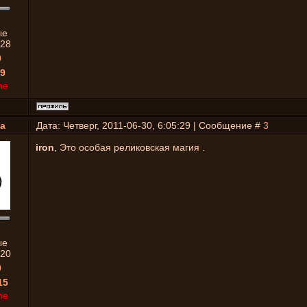
ые
28
0
9
ne
a
Дата: Четверг, 2011-06-30, 6:05:29 | Сообщение #
3
iron
, Это особая реликовская магия .
ые
20
0
15
ne