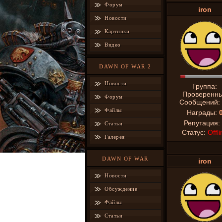
Форум
iron
Новости
Картинки
Видео
DAWN OF WAR 2
Новости
Группа:
Проверенн
Форум
Сообщений:
Файлы
Награды:
Репутация:
Статьи
Статус:
Offli
Галерея
DAWN OF WAR
iron
Новости
Обсуждение
Файлы
Статьи