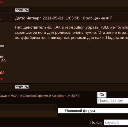
ne
L
Дата: Четверг, 2011-09-01, 1:05:58 | Сообщение #
7
Нет, действительно, КАК в retrebution убрать HUD, не тольк
скриншотов но и для роликов, очень нужно. Эта же не игра,
полуфабрикатов и шикарных роликов для вахи. Подскажите
ые
139
0
63
ne
Dawn of War II
»
Основной форум
»
Как убрать HUD???
1
Поиск: