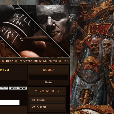
✪
Вход
✪
Регистрация
✪
Контакты
✪
RsS
ПОИСК
ФОРУМ
VERMINTIDE 2
Статьи
Файлы