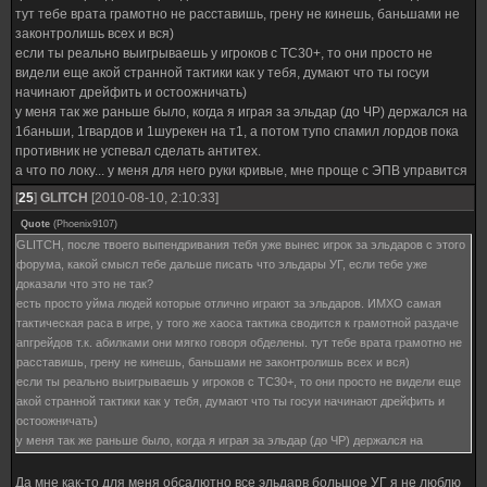
тут тебе врата грамотно не расставишь, грену не кинешь, баньшами не
законтролишь всех и вся)
если ты реально выигрываешь у игроков с ТС30+, то они просто не
видели еще акой странной тактики как у тебя, думают что ты госуи
начинают дрейфить и остоожничать)
у меня так же раньше было, когда я играя за эльдар (до ЧР) держался на
1баньши, 1гвардов и 1шурекен на т1, а потом тупо спамил лордов пока
противник не успевал сделать антитех.
а что по локу... у меня для него руки кривые, мне проще с ЭПВ управится
[
25
]
GLITCH
[2010-08-10, 2:10:33]
Quote
(
Phoenix9107
)
GLITCH, после твоего выпендривания тебя уже вынес игрок за эльдаров с этого
форума, какой смысл тебе дальше писать что эльдары УГ, если тебе уже
доказали что это не так?
есть просто уйма людей которые отлично играют за эльдаров. ИМХО самая
тактическая раса в игре, у того же хаоса тактика сводится к грамотной раздаче
апгрейдов т.к. абилками они мягко говоря обделены. тут тебе врата грамотно не
расставишь, грену не кинешь, баньшами не законтролишь всех и вся)
если ты реально выигрываешь у игроков с ТС30+, то они просто не видели еще
акой странной тактики как у тебя, думают что ты госуи начинают дрейфить и
остоожничать)
у меня так же раньше было, когда я играя за эльдар (до ЧР) держался на
1баньши, 1гвардов и 1шурекен на т1, а потом тупо спамил лордов пока
противник не успевал сделать антитех.
Да мне как-то для меня обсалютно все эльдарв большое УГ я не люблю