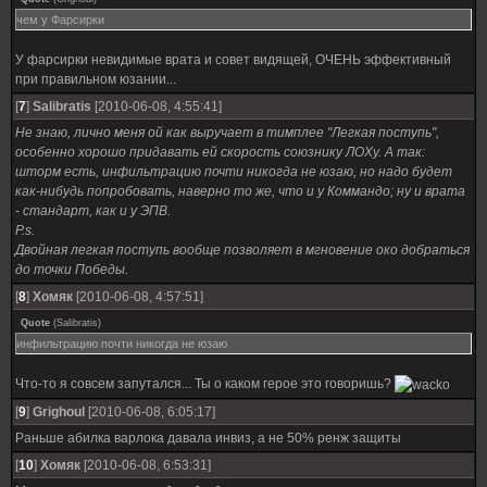
чем у Фарсирки
У фарсирки невидимые врата и совет видящей, ОЧЕНЬ эффективный
при правильном юзании...
[
7
]
Salibratis
[2010-06-08, 4:55:41]
Не знаю, лично меня ой как выручает в тимплее "Легкая поступь",
особенно хорошо придавать ей скорость союзнику ЛОХу. А так:
шторм есть, инфильтрацию почти никогда не юзаю, но надо будет
как-нибудь попробовать, наверно то же, что и у Коммандо; ну и врата
- стандарт, как и у ЭПВ.
P.s.
Двойная легкая поступь вообще позволяет в мгновение око добраться
до точки Победы.
[
8
]
Хомяк
[2010-06-08, 4:57:51]
Quote
(
Salibratis
)
инфильтрацию почти никогда не юзаю
Что-то я совсем запутался... Ты о каком герое это говоришь?
[
9
]
Grighoul
[2010-06-08, 6:05:17]
Раньше абилка варлока давала инвиз, а не 50% ренж защиты
[
10
]
Хомяк
[2010-06-08, 6:53:31]