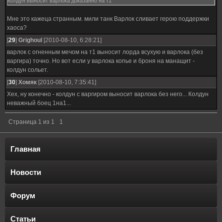
Колдун выносит варлока доказанно на т1
Мне это кажеца странным. мили танк Варлок сливает герою поддержки
хаоса?
[
29
]
Grighoul
[2010-08-10, 6:28:21]
варлок с огненным мечом на т1 выносит лорда всухую и варлока (без
варгира) точно. Но вот если у варлока копье и броня на манащит -
колдун сольет.
[
30
]
Хомяк
[2010-08-10, 7:35:41]
Хех, ну конечно - колдун с варгиром выносит варлока без него... Колдун
неважный боец 1на1...
Страница
1
из
1
1
Главная
Новости
Форум
Статьи