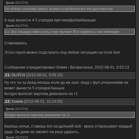
Quote
(
GLITCH
)
Он только способен кинуть огонек и съебаться вот его достоинства
А еще вынести 4-5 отрядов еретиков\рубак\баньши.
Quote
(
GLITCH
)
p.s. все эльдары гавно хоть у них трускил 30 я сервоно у них побеждаю
Сомневаюсь.
Этого героя можно подстроить под любую ситуацию на поле боя.
Сообщение отредактировал
Хомяк
-
Воскресенье, 2010-08-01, 9:53:13
[
21
]
GLITCH
[2010-08-01, 9:09:10]
Ну что ты за бред несешь есле да же хаос лорд с фул улчшениями не
может вынести 5 отрядов баньше
Колдун выносит варлока доказанно на т1
[
22
]
Хомяк
[2010-08-01, 10:24:06]
Quote
(
GLITCH
)
Колдун выносит варлока доказанно на т1
Берешь копье, ставишь его на дальний бой - врага отбрасывает каждый
удар. Он даже не сможет ни разу ударить...
Quote
(
GLITCH
)