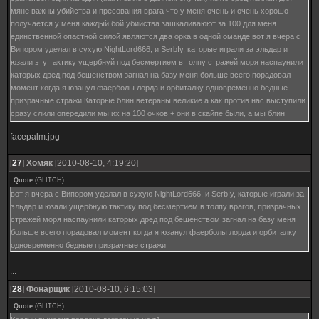
мяне важны убийства и пресования врага что у меня очень и очень хорошо
получается у меня каждый бой убийства зашкаливаюют за 100 для меня
единственной опастной силой являются два орка в одной оманде вот я вчера с
Випором уделал в сухую NightLord666, и SerbIy, каторые играли за эльдар и
юзали эту тактику ущербнуй под бесмертием в толпу стражей моря наспаунили
каторых дред под бешенством загнал на базу меня больше всего порадовал
момент когда я юзанул фаерболы лорда и орбиталку одновременно бедные
призрачные стражи Каторые блин ветераны великие а как против нас выступили
сразу слили опередили мы их на 100 очков + они в скайпе были, а мы блин
чатом обходились
facepalm.jpg
[
27
]
Хомяк
[2010-08-10, 4:19:20]
Quote
(
GLITCH
)
вот я вчера с Випором уделал в сухую NightLord666, и SerbIy, каторые играли за
эльдар и юзали ущербную тактику под бесмертием в толпу врагов, призрачных
стражей моря наспаунили каторых дред под бешенством загнал на базу меня
больше всего порадовал момент когда я юзанул фаерболы лорда и орбиталку
одновременно бедные призрачные стражи
...
[
28
]
Фонарщик
[2010-08-10, 6:15:03]
Quote
(
GLITCH
)