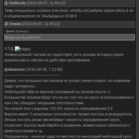
[
1
]
Salibratis
[2010-06-07, 11:49:12]
Тема специально создана для того, чтобы обсуждать героя здесь,а не
в общем разделе по Эльдарам из DOW II
[
2
]
Хомяк
[2010-06-07, 11:49:22]
Quote
(
Quartijus
)
Вроде как бы работает.
Ч.Т.Д.
Универсальной тактики не существует, есть основы которые нужно
дорабатывать смотря на действия противников.
Добавлено
(2010-06-06, 7:12:09)
---------------------------------------------
Думаю, что большинство игроков не узнает ничего нового, но новичкам
будет интересно...
Небольшой гайд по варлоку основаный на личном опыте =)
Большиство игроков берут его из-за того что он прост в использовании и
при том, обладает мощными способностями.
На начало боя у варлока 720 ХП, скорость передвижения 5.5.
Варлок имеет 2 начальные способности: легкая поступь и разрушитель.
Легкая поступь резко увеличивает скорость передвижения героя,
позволяет быстро выйти\войти в сражение, моментально сблизиться с
девастраторами и тд.
Разрушитель - наносит удар по местности наносящий небольшой урон