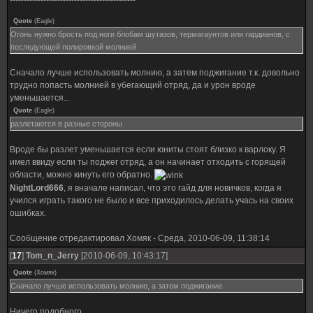
---------------------------------------------
Quote
(
Eagle
)
Огонь нужно брость под ноги блобам шутазов, термагаунтов или гардианов, с
последующей полировкой молнией
Сначало лучше использовать молнию, а затем поджигание т.к. довольно
трудно попасть молнией в убегающий отряд, да и урон вроде
уменьшается...
Quote
(
Eagle
)
разлетаются в разные стороны
Вроде бы разлет уменьшается если юниты стоят близко к варлоку. Я
имел ввиду если ты поджег отряд, а он начинает отходить с горящей
области, можно кинуть его обратно.
NightLord666
, я вначале написал, что это гайд для новичков, когда я
учился играть такого не было и все приходилось делать учась на своих
ошибках.
Сообщение отредактировал
Хомяк
-
Среда, 2010-06-09, 11:38:14
[
17
]
Tom_n_Jerry
[2010-06-09, 10:43:17]
Quote
(
Хомяк
)
Сначало лучше использовать молнию, а затем поджигание
Ничего подобного.