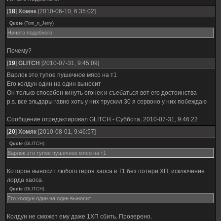
[
18
]
Хомяк
[2010-06-10, 6:35:02]
Quote
(
Tom_n_Jerry
)
Ничего подобного.
Почему?
[
19
]
GLITCH
[2010-07-31, 9:45:09]
Варлок это тупое пушечное мясо на т1
Его колдун один на один выносит
Он только способен кинуть огонек и съебаться вот его достоинства
p.s. все эльдары гавно хоть у них трускил 30 я сервоно у них побеждаю
Сообщение отредактировал
GLITCH
-
Суббота, 2010-07-31, 9:46:22
[
20
]
Хомяк
[2010-08-01, 9:46:57]
Quote
(
GLITCH
)
Варлок это тупое пушечное мясо на т1
Которое выносит любого героя хаоса в Т1 без потери ХП, исключение
лорда хаоса.
Quote
(
GLITCH
)
Его колдун один на один выносит
Колдун не сможет ему даже 1ХП сбить. Проверено.