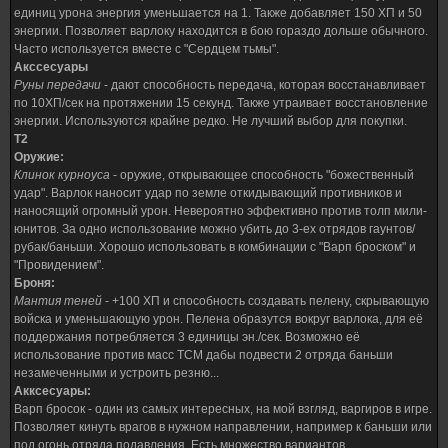
единиц урона энергия уменьшается на 1. Также добавляет 150 ХП и 50
энергии. Позволяет варлоку находится в бою гораздо дольше обычного.
Часто используется вместе с "Сердцем тьмы".
Акссесуары
Руны передачи
- дают способность передача, которая восстанавливает
по 10ХП/сек на протяжении 15 секунд. Также утраивает восстановление
энергии. Используются крайне редко. Не лучший выбор для покупки.
Т2
Оружие:
Клинок курноуса
- оружие, открывающее способность "божественный
удар". Варлок наносит удар по земле откидывающий противников и
наносящий огромный урон. Невероятно эффективно против толп мили-
юнитов. За одно использование можно убить до 3-ех отрядов гаунтов/
рубак/баньши. Хорошо использовать в комбинации с "Варп броском" и
"Провидением".
Броня:
Мантия теней
- +100 ХП и способность создавать пелену, скрывающую
войска и уменьшающую урон. Пелена образутся вокруг варлока, для её
поддержания потребляется 3 единицы эн./сек. Возможно её
использование против масс ТСМ дабы подвести 2 отряда баньши
незамеченными и устроить резню...
Акксесуары:
Варп бросок - один из самых интересных, на мой взгляд, варгиров в игре.
Позволяет кинуть врагов в нужном направлении, например к баньши или
под огонь отряда подавления. Есть множество вариантов