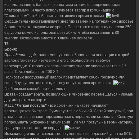
использования: с баньши, с гранатами стражей, с сюрикеновыми
платформами. Я часто использую этот варгир в комбинации с
"Сжигателем" чтобы бросить противника прямо в пламя.
Сердце тьмы - восстанвливает энергию взамен на потерянное здоровье.
Заряжается от получаемого урона. После того как варлоку нанесли 250
ед. урона можно использовать эту абилу, чтобы восстановить 80
энергии. Использую вместе с "Одеянием воителя".
Т3
Броня:
Провидение
- даёт одноименную способность, при активации которой
варлок становится неуязвим, а его способности не требуют
перезарядки. Скорость восстановления энергии увеличивается в 2.5
раза. Также добавляет 200 ХП.
Полностью вооруженный варлок представляет собой грозную силу,
способную унмчтожить в одиночку целую армию противника.
Глобальные способности варлока:
Врата
- создает врата, позволяющие мгновенно перемещаться к любым
другим вратам на карте.
Масс "Легкая поступь"
- все союзники на карте начинают
перемещаться быстрее. Суммируется с обычной "Легкой поступью", при
этом юниты начинают перемещаться с нереальной скоростью. Советую
попробывать "Ускорение" библиария + легкая поступь на терминаторах,
враг умрет от остановки сердца...
Искажающее поле
- создает поле уменьшающее дальний урон на 50%.