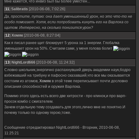
Мне кажется, что инвиз был бы более уместен...
[
11
]
Salibratis
[2010-06-08, 7:02:26]
Да, простите, путаю: она дает уменьшенный урон, но это что-то не
особо помогает. Хотя, если попробовать кинуть его на Варлока со
щитом. Интересно, на сколько понизится урон?
[
12
]
Хомяк
[2010-06-08, 8:27:04]
Как я писал ранее щит блокирует 5 урона за 1 энергии. Глобалка
уменьшает урон на 50%. Считаем сами, у меня голова болит
[
13
]
NightLord666
[2010-06-08, 11:24:32]
Словно школьник,энергично распахнувший дверь академии наук,бодро
взбежавший на трибуну и пафосно сказавший,что все мы оказывается
состоим из атомов,
Хомяк
в этой теме переписывает почти дословно
описания способностей и оружия Варлока.
Помимо этого здесь есть всего две хитрости - про клинок,и про варп-
просок комбо с сжигателем.
Зачем отдельную тему создавать для этого,лично мне не понятно.И
почему только по одному герою,тоже.
Сообщение отредактировал
NightLord666
-
Вторник, 2010-06-08,
11:25:21