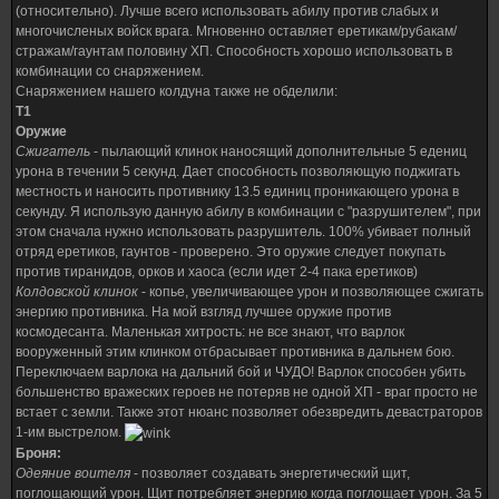
(относительно). Лучше всего использовать абилу против слабых и
многочисленых войск врага. Мгновенно оставляет еретикам/рубакам/
стражам/гаунтам половину ХП. Способность хорошо использовать в
комбинации со снаряжением.
Снаряжением нашего колдуна также не обделили:
Т1
Оружие
Сжигатель
- пылающий клинок наносящий дополнительные 5 едениц
урона в течении 5 секунд. Дает способность позволяющую поджигать
местность и наносить противнику 13.5 единиц проникающего урона в
секунду. Я использую данную абилу в комбинации с "разрушителем", при
этом сначала нужно использовать разрушитель. 100% убивает полный
отряд еретиков, гаунтов - проверено. Это оружие следует покупать
против тиранидов, орков и хаоса (если идет 2-4 пака еретиков)
Колдовской клинок
- копье, увеличивающее урон и позволяющее сжигать
энергию противника. На мой взгляд лучшее оружие против
космодесанта. Маленькая хитрость: не все знают, что варлок
вооруженный этим клинком отбрасывает противника в дальнем бою.
Переключаем варлока на дальний бой и ЧУДО! Варлок способен убить
большенство вражеских героев не потеряв не одной ХП - враг просто не
встает с земли. Также этот нюанс позволяет обезвредить девастраторов
1-им выстрелом.
Броня:
Одеяние воителя
- позволяет создавать энергетический щит,
поглощающий урон. Щит потребляет энергию когда поглощает урон. За 5