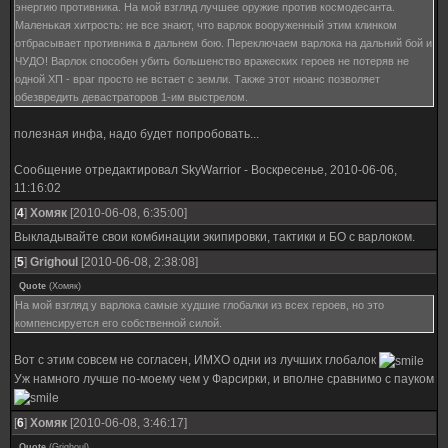
энергию противника. На мой взгляд лучшее оружие против космодесанта.
Маленькая хитрость: не все знают, что варлок вооруженный этим клинком
отбрасывает противника в дальнем бою. Переключаем варлока на дальний бой и
ЧУДО! Варлок способен убить большенство вражеских героев не потеряв не
одной ХП - враг просто не встает с земли. Также этот нюанс позволяет
обезвредить девастраторов 1-им выстрелом.
полезная инфа, надо будет попробовать...
Сообщение отредактировал
SkyWarrior
-
Воскресенье, 2010-06-06,
11:16:02
[
4
]
Хомяк
[2010-06-08, 6:35:00]
Выкладывайте свои комбинации экипировки, тактики и БО с варлоком.
[
5
]
Grighoul
[2010-06-08, 2:38:08]
Quote
(
Хомяк
)
На мой взгляд у варлока самые худшие глобалки из всех героев, но это
компенсируется его собственной силой.
Вот с этим совсем не согласен, ИМХО одни из лучших глобалок
Уж намного лучше по-моему чем у Фарсирки, и вполне сравнимо с пауком
[
6
]
Хомяк
[2010-06-08, 3:46:17]
Quote
(
Grighoul
)