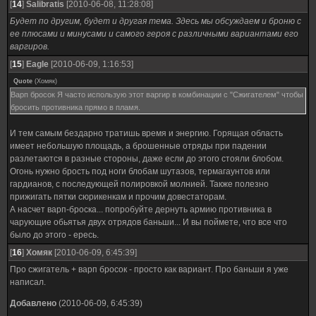
[
14
]
Salibratis
[2010-06-08, 11:28:08]
Будет по другим, будет и другая тема. Здесь мы обсуждаем и броню с
ее плюсами и минусами и самого героя с различными вариантами его
варгиров.
[
15
]
Eagle
[2010-06-09, 1:16:53]
Quote
(
Хомяк
)
Варп бросок Я часто использую этот варгир в комбинации с "Сжигателем" чтобы
бросить противника прямо в пламя.
И тем самым бездарно тратишь время и энергию. Горящая область
имеет небольшую площадь, а брошенные отряды при падении
разлетаются в разные стороны, даже если до этого стояли блобом.
Огонь нужно брость под ноги блобам шутазов, термагаунтов или
гардианов, с последующей полировкой молнией. Также полезно
прижигать пятки сюрикенкам и прочим довестаторам.
А насчет варп-броска... попробуйте дернуть армию противника в
чарующие обьятья двух отрядов баньши... И вы поймете, что все что
было до этого - ересь.
[
16
]
Хомяк
[2010-06-09, 6:45:39]
Про сжигатель + варп бросок - просто как вариант. Про баньши я уже
написал.
Добавлено
(2010-06-09, 6:45:39)