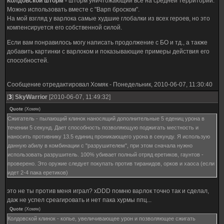
Колдовской шторм -
шторм уничтожающий все на средней территории.
Можно использовать вместе с "Варп броском".
На мой взгляд у варлока самые худшие глобалки из всех героев, но это
компенсируется его собственной силой.
Если вам понравилось могу написать продолжение с БО и тд., а также
добавить картинки с варлоком и показывающие примеры действия его
способностей.
Сообщение отредактировал
Хомяк
-
Понедельник, 2010-06-07, 11:30:40
[
3
]
SkyWarrior
[2010-06-07, 11:49:32]
Quote
(
Хомяк
)
Сжигатель - пылающий клинок наносящий дополнительные 5 едениц урона в
течении 5 секунд. Дает способность позволяющую поджигать местность и
наносить противнику 13.5 единиц проникающего урона в секунду. Я использую
данную абилу в комбинации с "разрушителем", при этом сначала нужно
использовать разрушитель. 100% убивает полный отряд еретиков, гаунтов -
проверено. Это оружие следует покупать против тиранидов, орков и хаоса (если
идет 2-4 пака еретиков)
это не ты против меня играл? xDDD помню варлок точно так и сделал,
даж не успел среагировать и нет пака хурмы ппц...
Quote
(
Хомяк
)
Колдовской клинок - копье, увеличивающее урон и позволяющее сжигать