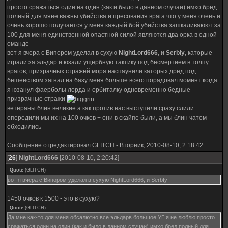
а что по локу... у меня для него руки кривые, мне проще с ЭПВ управится
просто сражаться один на один (как и было в данном случаи) имхо бред
полный для мяне важны убийства и пресования врага что у меня очень и
очень хорошо получается у меня каждый бой убийства зашкаливаюют за
100 для меня единственной опастной силой являются два орка в одной
оманде
вот я вчера с Випором уделал в сухую
NightLord666
, и
SerbIy
, каторые
играли за эльдар и юзали ущербную тактику под бесмертием в толпу
врагов, призрачных стражей моря наспаунили каторых дред под
бешенством загнал на базу меня больше всего порадовал момент когда
я юзанул фаерболы лорда и орбиталку одновременно бедные
призрачные стражи
ветераны блин великие а как против нас выступили сразу слили
опередили мы их на 100 очков + они в скайпе были, а мы блин чатом
обходились
Сообщение отредактировал
GLITCH
-
Вторник, 2010-08-10, 2:18:42
[
26
]
NightLord666
[2010-08-10, 2:20:42]
Quote
(
GLITCH
)
вот я вчера с Випором уделал в сухую NightLord666, и SerbIy
1450 очков к 1500 - это в сухую?
Quote
(
GLITCH
)
Да мне как-то для меня обсалютно все эльдарв большое УГ я не люблю просто
сражаться один на один (как и было в данном случаи) имхо бред полный для