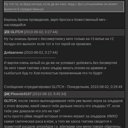
Ну что ты за бред несешь есле да же хаос лорд с фул улчшениями не может
вынести 5 отрядов баньше
Берешь броню провидение, варп-бросок и божественный меч -
наслаждайся.
[
23
]
GLITCH
[2010-08-02, 0:27:44]
Ну ты знаешь броня с бессмертием у него только на т3 копье на т2
Колдун его выносят есле тот и тот герой не прокачен
Добавлено
(2010-08-02, 0:27:44)
---------------------------------------------
И варлок очень хилый он да же не успевает добежать без бесмертия
За него такая тактика у всех эльдар кинуть огонек на армиию и
съебаться буд-то Хсм полностью прокаченным что-то будет
Сообщение отредактировал
GLITCH
-
Понедельник, 2010-08-02, 0:29:49
[
24
]
Phoenix9107
[2010-08-10, 9:45:34]
GLITCH
, после твоего выпендривания тебя уже вынес игрок за эльдаров
с этого форума, какой смысл тебе дальше писать что эльдары УГ, если
тебе уже доказали что это не так?
есть просто уйма людей которые отлично играют за эльдаров. ИМХО
самая тактическая раса в игре, у того же хаоса тактика сводится к
грамотной раздаче апгрейдов т.к. абилками они мягко говоря обделены.