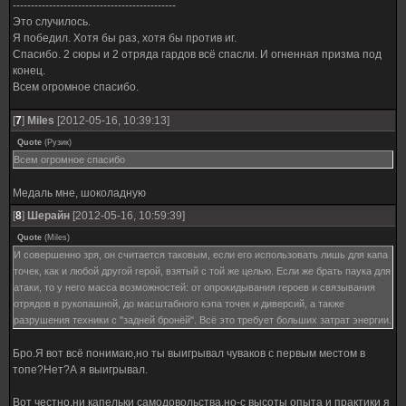
---------------------------------------------
Это случилось.
Я победил. Хотя бы раз, хотя бы против иг.
Спасибо. 2 сюры и 2 отряда гардов всё спасли. И огненная призма под
конец.
Всем огромное спасибо.
[
7
]
Miles
[2012-05-16, 10:39:13]
Quote
(
Рузик
)
Всем огромное спасибо
Медаль мне, шоколадную
[
8
]
Шерайн
[2012-05-16, 10:59:39]
Quote
(
Miles
)
И совершенно зря, он считается таковым, если его использовать лишь для капа
точек, как и любой другой герой, взятый с той же целью. Если же брать паука для
атаки, то у него масса возможностей: от опрокидывания героев и связывания
отрядов в рукопашной, до масштабного кэпа точек и диверсий, а также
разрушения техники с "задней бронёй". Всё это требует больших затрат энергии.
Бро.Я вот всё понимаю,но ты выигрывал чуваков с первым местом в
топе?Нет?А я выигрывал.
Вот честно,ни капельки самодовольства,но-с высоты опыта и практики я