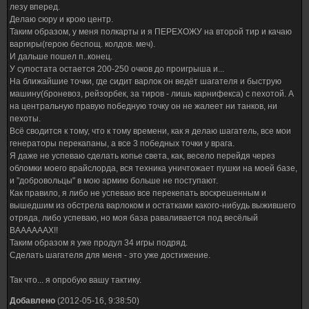
лезу вперед.
Делаю сюру и крою центр.
Таким образом, у меня полкарты и я ПЕРЕХОЖУ на второй тир и качаю
варгиры(герою беспощ. колдов. меч).
И дальше пошел п..конец.
У супостата остается 200-250 очков до проигрыша и...
На ближайшие точки, где сидит варлок он ведёт шагателя и быструю
машину(броневоз, рейзорбек, за тиров - лишь карнифекса) с пехотой. А
на центральную правую победную точку он не жалеет ни танков, ни
пехоты.
Всё сводится к тому, что к тому времени, как я делаю шагатель, все мои
генераторы перекапаны, а все 3 победных точки у врага.
Я даже не успеваю сделать копье света, как, весело перейдя через
обломки моего врайслорда, вся техника уничтожает пушки на моей базе,
и "добровольцы" в мою армию больше не поступают.
Как правило, я либо не успеваю все перекепать воскрешенным и
вышедшим из обстрела варлоком и остатками какого-нибудь выжившего
отряда, либо успеваю, но моя база раваливается под весёлый
ВААААААХ!!
Таким образом я уже продул 34 игры подряд.
Сделать шагателя для меня - это уже достижение.
Так что... я опробую вашу тактику.
Добавлено
(2012-05-16, 9:38:50)