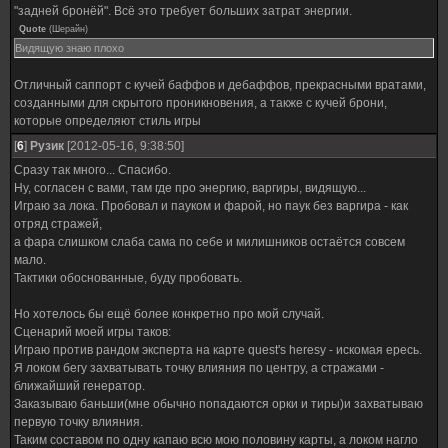
"задней бронёй". Всё это требует больших затрат энергии.
Quote
(
Шерайн
)
Видящую знаю плохо
Отличный саппорт с кучей баффов и дебаффов, прекрасными вратами,
созданными для скрытого проникновения, а также с кучей брони,
которые определяют стиль игры
[
6
]
Рузик
[2012-05-16, 9:38:50]
Сразу так много... Спасибо.
Ну, согласен с вами, там где про энергию, варгиры, видящую...
Играю за лока. Пробовал и пауком и фарой, но паук без варгира - как
отряд стражей,
а фара слишком слаба сама по себе и милишников остаётся совсем
мало.
Тактики обоснованные, буду пробовать.
Но хотелось бы ещё более конкретно про мой случай.
Сценарий моей игры таков:
Играю против рандом эксперта на карте quest's heresy - искомая ересь.
Я локом бегу захватывать точку влияния по центру, а стражами -
ближайший генератор.
Заказываю баньши(мне обычно попадаются орки и тиры)и захватываю
первую точку влияния.
Таким составом по одну капаю всю мою половину карты, а локом нагло