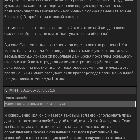
который я играю за лока.Баньши+апргрейженные стражи+ гер-ударный
кулак,сюрька саппорт и защита генов(в первую очередь,как только
появилась энергия-заказывать надо именно сюрьку,в раннем т1 эли не
блистают).Второй отряд стражей-каперы.
3.1 Баньши + 1 Стражи+ Сюрька + Рейнджы.Тоже мой билд,но очень
скилловый.Игра в основном от "наступательной обороны".
А,и еще.Одна маленькая хитрость при игре за лока на раннем т1.Как
только баньши вышли-без грейда на баттл край и увелечение хп они
весьма дохлы.У лока же хп побольше,да и броня покрепче.Посему,если
впереди какой нить отряд или даже два стрелков-врубаем флит
локу,несемся на противника-тот некоторое время палит в лока,за это
время баньши сближаются.Даже если враг переведет огонь на баньшей-
лок уже повяжет минимум 1 отряд.
[
5
]
Miles
[2012-05-16, 5:37:19]
Quote
(
Шерайн
)
Наименее затратным я считаю Паука
И совершенно зря, он считается таковым, если его использовать лишь
для капа точек, как и любой другой герой, взятый с той же целью. Если
же брать паука для атаки, то у него масса возможностей: от
опрокидывания героев и связывания отрядов в рукопашной, до
масштабного кэпа точек и диверсий, а также разрушения техники с