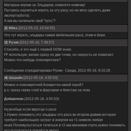
Матерые игроки за Эльдаров, помогите новичку!
Пытаюсь научиться играть за эту расу, но не могу сделать даже
эксперта(бота).
А как вы начинали свой "путь"?
[
2
]
Miles
[2012-05-15, 10:54:55]
Что тут играть, эльдары самая мобильная раса, этим и бери.
[
3
]
Рузик
[2012-05-16, 7:39:57]
Спасибо, я это ещё с первой DOW знаю.
FF использую, капаю сразу по две точки, но скорость не помогает.
Можно что-нибудь поконкретнее?
Сообщение отредактировал
Рузик
-
Среда, 2012-05-16, 9:10:26
[
4
]
Шерайн
[2012-05-16, 4:55:53]
Можно и поконкретней.Конкретно-какой герой?
p.s.-сразу скажу слаб в фарсирке и блистаю за лока
Добавлено
(2012-05-16, 4:55:53)
---------------------------------------------
Ну,вообще если вкратце о расе
1.Нужно понимать,что эльдары это раса во втором довике,которая
требует наибольших затрат в энергии на т1 нежели любая
иная.Посему,пытаться течиться в т2-как минимум глупо,нужно понимать
что потратиться придётся много.