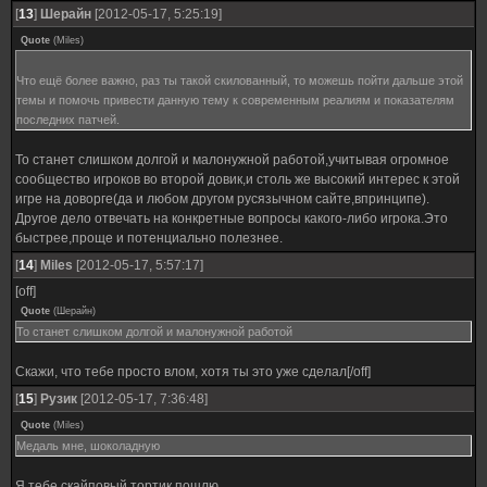
[
13
]
Шерайн
[2012-05-17, 5:25:19]
Quote
(
Miles
)
Что ещё более важно, раз ты такой скилованный, то можешь пойти дальше этой
темы и помочь привести данную тему к современным реалиям и показателям
последних патчей.
То станет слишком долгой и малонужной работой,учитывая огромное
сообщество игроков во второй довик,и столь же высокий интерес к этой
игре на доворге(да и любом другом русязычном сайте,впринципе).
Другое дело отвечать на конкретные вопросы какого-либо игрока.Это
быстрее,проще и потенциально полезнее.
[
14
]
Miles
[2012-05-17, 5:57:17]
[off]
Quote
(
Шерайн
)
То станет слишком долгой и малонужной работой
Скажи, что тебе просто влом, хотя ты это уже сделал[/off]
[
15
]
Рузик
[2012-05-17, 7:36:48]
Quote
(
Miles
)
Медаль мне, шоколадную
Я тебе скайповый тортик пошлю