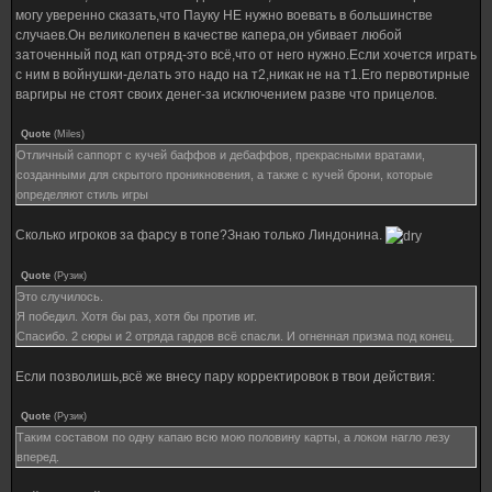
могу уверенно сказать,что Пауку НЕ нужно воевать в большинстве
случаев.Он великолепен в качестве капера,он убивает любой
заточенный под кап отряд-это всё,что от него нужно.Если хочется играть
с ним в войнушки-делать это надо на т2,никак не на т1.Его первотирные
варгиры не стоят своих денег-за исключением разве что прицелов.
Quote
(
Miles
)
Отличный саппорт с кучей баффов и дебаффов, прекрасными вратами,
созданными для скрытого проникновения, а также с кучей брони, которые
определяют стиль игры
Сколько игроков за фарсу в топе?Знаю только Линдонина.
Quote
(
Рузик
)
Это случилось.
Я победил. Хотя бы раз, хотя бы против иг.
Спасибо. 2 сюры и 2 отряда гардов всё спасли. И огненная призма под конец.
Если позволишь,всё же внесу пару корректировок в твои действия:
Quote
(
Рузик
)
Таким составом по одну капаю всю мою половину карты, а локом нагло лезу
вперед.