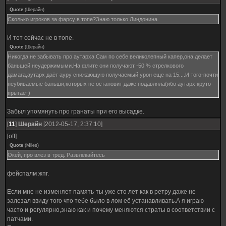
Quote
(
Шерайн
)
Сколько игроков за фарсу в топе?Знаю только Линдонина.
И тот сейчас не в топе.
Quote
(
Шерайн
)
Никогда не забывать про аутарха.Сам по себе великолепный капер,она делает
баньшей неудержимыми.На флите они получают -50 % стрелкового
дамага,аутарх даёт ауру снижающую получаемый урон еще на 15....И того-почти
неубиваемые баньши,которых не остановит даже подавляла(ибо аутарх круто
прыгает)
Забыл упомянуть про гранаты при его высадке.
[
11
]
Шерайн
[2012-05-17, 2:37:10]
[off]
Quote
(
Miles
)
Окей, про влез в тред. Развлекайтесь
фейспалм жпг.
Если мне не изменяет память-ты уже сто лет как в ретру даже не
залезал ввиду того что тебе было в лом её устанавливать.А я играю
часто и регулярно,знаю как и почему меняются страты в соответствии с
патчами.