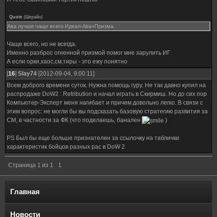
Quote
(
Шерайн
)
Ава лучше чаще всего.Идеал-Ава+Призма.
Чаще всего, но не всегда.
Именно разброс огненной призмой помог мне зарулить ИГ.
А если орки,хаос,см,тиры - это ежу понятно
[
16
]
Slay74
[2012-09-04, 9:00:11]
Всем доброго времени суток. Нужна помощь гуру. Не так давно купил на
распродаже DoW2 : Retribution и начал играть в Скирмиш. Но до сих пор
Компьютер-Эксперт меня нагибает и причем довольно легко. В связи с
этим вопрос: не могли бы вы подсказать базовую стратегию развития за
СМ, в частности за ФК (что поделаешь, банален
)
PS Был бы еще больше признателен за ссылочку на таблички
характеристик бойцов разных рас в DoW 2
Страница
1
из
1
1
Главная
Новости