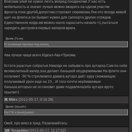
Войскам элей не нужно лезть вперед поодиночке.У нас есть
мобильность-а значит лучше можно вжарить на одном участке
фронта,пока другой,допустим,сторожит сюрикенка.Лок-это всегда живой
щит на флите,и он бывает нужен для саппорта других отрядов.
Единственное когда им можно нагло харассить-начало т1,пытаться
зарядить дестром в первых каперов врага.
Quote
(
Рузик
)
И огненная призма под конец.
Ава лучше чаще всего.Идеал-Ава+Призма.
Кстати,ушастые собратья.Никогда не забывать про аутарха.Сам по себе
великолепный капер,она делает баньшей неудержимыми.На флите они
получают -50 % стрелкового дамага,аутарх даёт ауру снижающую
получаемый урон еще на 15....И того-почти неубиваемые
баньши,которых не остановит даже подавляла(ибо аутарх круто
прыгает)
[
9
]
Miles
[2012-05-17, 0:16:28]
Quote
(
Шерайн
)
Нет?А я выигрывал.
Окей, про влез в тред. Развлекайтесь
[
10
]
Torgaddon
[2012-05-17, 11:17:02]