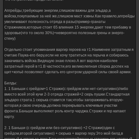
Апгрейды,требующие энергии,слишком важны для эльдар,а
войска,покупаемые за неё же,слишком маст хэвны.Как правило,апгрейды
увеличивают полезность отряда в разы(пример-гранаты
Стражников,которые стоит 65 влияния 15 энергии,дают тем прибавку в
здоровье(что то около 30%)+невероятно полезные грены и энерго-
стену)
Отдельно стоит упоминания варгир героев на т1.Наименее затратным я
считаю Паука-его беру,если не хочу тратиться на герыча и собираюсь
закачивать войска.Видящую знаю плохо.А вот варлок-наиболее
затратный герой в т1.В частности,его великолепная сборка доспех на
щит+копьё позволяют сделать его центром ударной силы своей армии.
Билды:
1. 1 Баньши с грейдом+1 Стражи(с грейдом или нет-ситуативно)/либо
вместо всей этой кучи 2-3 отряда стражей+2 сюрь пушки.Стандартная
эльдаро страта.1 сюрька ставится так,чтобы загораживать вторую-
которая,в свою очередь,должна перекрывать ключевые участки
фронта.Баньши выполняют роль контр чарджа.Стражи и гер капают
карту.
2. 1 Баньши (с грейдом или без-ситуативно) +2 Стражи(один с
грейдом,второй ситуативно) + сюрька + варгир геру.Это мой билд,в