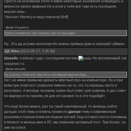
Просто на основании этого я имею некоторые основания утверждать о
верности своего видения.Ну а если у тебя всё таки есть последняя
версия игры...
*бросает Милесу в лицо перчатку*[/off]
Quote
(
Torgaddon
)
Забыл упомянуть про гранаты при его высадке.
Ну...Это да,штучка неплохая.Но-нужны прямые руки и хороший тайминг.
[
12
]
Miles
[2012-05-17, 3:35:38]
Шерайн
, я влезал туда с последним патчем
Не воспринимай так
серьёзно то.
Quote
(
Шерайн
)
Ну а если у тебя всё таки есть последняя версия игры...
Нет, не имею привычки держать мёртвый груз на компьютере. Ну и при
всём при этом пост опирался именно на то, что ты играешь часто и
регулярно. А вообще человеку нужен был совет для новичка, я дал совет
по варгиру и по героям, уж для его уровня то и это подойдёт.
Что ещё более важно, раз ты такой скилованный, то можешь пойти
дальше этой темы и помочь привести
данную
тему к современным
реалиям и показателям последних патчей. Код готового поста положишь
в блокнот и кинешь мне в ЛС, мы изменим заглавный пост. Тем более, ты
уже пытался.