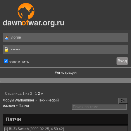
запомнить
Регистрация
.
Страница
1
из
2
1
2
»
Форум Warhammer
»
Технический
раздел
»
Патчи
Патчи
[
1
]
BLZxSwitch
[2009-02-25, 4:50:42]