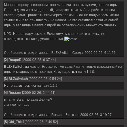
Меня интересует вопрос можно ли патчи скачать руками, а не из игры.
Просто дома инет медленный, запарюсь качать. А на работе прокси
стоит, научить работать стим через прокси никак не получилось. Искал
ссылки в инете, так ничего и не нашел. Те кто скачивал патчи из самой
игры, у вас нигде в папке с игрой не остались они? Может кто глянет?
UPD: Нашел пару ссылок. Если кому нужно пишите в личку, тут
выкладывать ссылки думаю не стоит
Сообщение отредактировал
BLZxSwitch
-
Среда, 2009-02-25, 6:11:56
[
2
]
ReapeR
[2009-02-25, 6:37:44]
BLZxSwitch
, да ладно. Это же тот же самый патч, только вырезанный из
игры, и к варезу не относится. Кому надо,
вот
патч 1.1.0.
[
3
]
BLZxSwitch
[2009-02-26, 9:54:24]
Ну тогда
вот
ссылка на патч 1.1.2
[
4
]
Rustam
[2009-02-26, 2:44:21]
в папку Steam кидать файлы?
з.ы уже не надо
Сообщение отредактировал
Rustam
-
Четверг, 2009-02-26, 3:19:27
[
5
]
Old_Thief
[2009-02-26, 2:49:52]