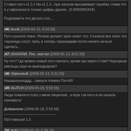
Ставил патч v1.3.1 Ha v1.1.3...при запуске выскакивает ошибка стима что
и у овручанен'а только цифры другие...(5:0000065434)
Подскажите что делать плз....
[
46
]
bevik
[2009-04-15, 6:54:26]
Патч унылое говно. Релики делают хрен знает что. Сначала все ноют что
тираниды сосут лапу, а теперь тиранидами почти ничего нельзя
сделать....
[
47
]
SHADOW_Fire_warrior
[2009-05-13, 8:01:59]
Ну что? Где можно новый патч скачать, кроме как через Стим? Народные
умельцы еще не выкладывали?
[
48
]
SlipknotuK
[2009-05-13, 5:22:20]
Нааароооооддд....скиньте плиииз Патч!!!!
[
49
]
GLITCH
[2009-05-18, 5:55:56]
Люди помогите плиз у меня лицензия , а игра так патч и не начала
скачивать!
Добавлено
(2009-05-18, 5:55:56)
---------------------------------------------
Патч версии 1.3
[
50
]
№92
[2009-05-18, 6:39:16]