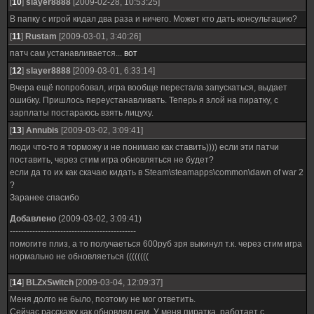
[
10
]
slayer8888
[2009-02-28, 10:53:25]
В папку с игрой кидал два раза и ничего. Может кто дать консультацию?
[
11
]
Rustam
[2009-03-01, 3:40:26]
патч сам устанавливается...
вот
[
12
]
slayer8888
[2009-03-01, 6:33:14]
Вчера ещё попробовал, игра вообще перестала запускаться, выдает
ошибку. Пришлось переустанавливать. Теперь я злой на пиратку, с
зарплаты постараюсь взять лицуху.
[
13
]
Annubis
[2009-03-02, 3:09:41]
люди что-то я торможу и не понимаю как ставить)))) если эти патчи
поставить, через стим игра обновляться не будет?
если да то их как скачаю кидать в Steam\steamapps\common\dawn of war 2
?
Заранее спасибо
Добавлено
(2009-03-02, 3:09:41)
---------------------------------------------
помогите плиз, а то получаеться 600руб зря выкинул т.к. через стим игра
нормально не обновляеться ((((((((
[
14
]
BLZxSwitch
[2009-03-04, 12:09:37]
Меня долго не было, поэтому не мог ответить.
Сейчас расскажу как обновлял сам. У меня пиратка, работает с