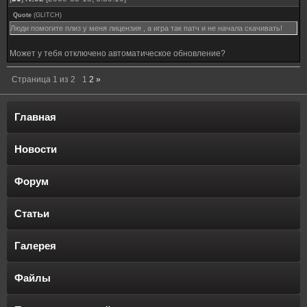
Quote
(
GLITCH
)
Люди помогите плиз у меня лицензия , а игра так патч и не начала скачивать!
Может у тебя отключено автоматическое обновление?
Страница
1
из
2
1
2
»
Главная
Новости
Форум
Статьи
Галерея
Файлы