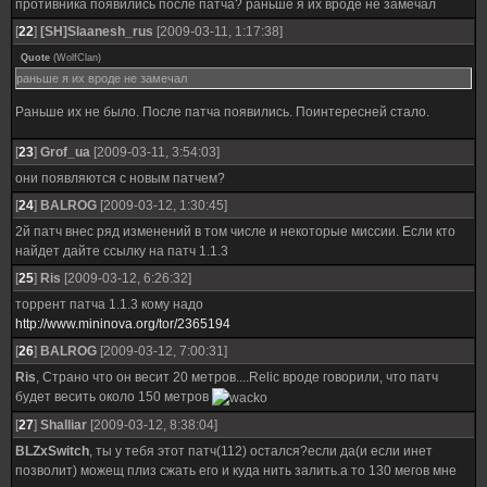
противника появились после патча? раньше я их вроде не замечал
[
22
]
[SH]Slaanesh_rus
[2009-03-11, 1:17:38]
Quote
(
WolfClan
)
раньше я их вроде не замечал
Раньше их не было. После патча появились. Поинтересней стало.
[
23
]
Grof_ua
[2009-03-11, 3:54:03]
они появляются с новым патчем?
[
24
]
BALROG
[2009-03-12, 1:30:45]
2й патч внес ряд изменений в том числе и некоторые миссии. Если кто
найдет дайте ссылку на патч 1.1.3
[
25
]
Ris
[2009-03-12, 6:26:32]
торрент патча 1.1.3 кому надо
http://www.mininova.org/tor/2365194
[
26
]
BALROG
[2009-03-12, 7:00:31]
Ris
, Страно что он весит 20 метров....Relic вроде говорили, что патч
будет весить около 150 метров
[
27
]
Shalliar
[2009-03-12, 8:38:04]
BLZxSwitch
, ты у тебя этот патч(112) остался?если да(и если инет
позволит) можещ плиз сжать его и куда нить залить.а то 130 мегов мне