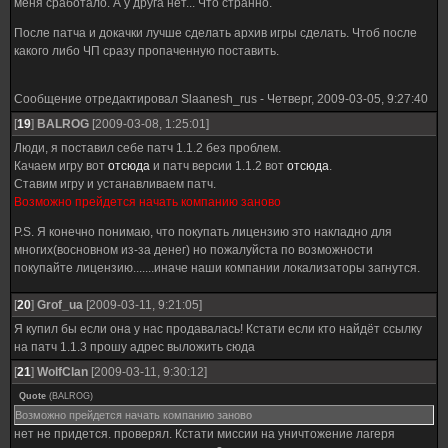
меня сработало. А у друга нет... Что странно.
После патча и докачки лучше сделать архив игры сделать. Чтоб после
какого либо ЧП сразу пропаченную поставить.
Сообщение отредактировал
Slaanesh_rus
-
Четверг, 2009-03-05, 9:27:40
[
19
]
BALROG
[2009-03-08, 1:25:01]
Люди, я поставил себе патч 1.1.2 без проблем.
Качаем игру вот
отсюда
и патч версии 1.1.2 вот
отсюда
.
Ставим игру и устанавливаем патч.
Возможно прейдется начать компанию заново
P.S. Я конечно понимаю, что покупать лицензию это накладно для
многих(восновном из-за денег) но пожалуйста по возможности
покупайте лицензию.......иначе наши компании локализаторы загнутся.
[
20
]
Grof_ua
[2009-03-11, 9:21:05]
Я купил бы если она у нас продавалась! Кстати если кто найдёт ссылку
на патч 1.1.3 прошу адрес выложить сюда
[
21
]
WolfClan
[2009-03-11, 9:30:12]
Quote
(
BALROG
)
Возможно прейдется начать компанию заново
нет не придется. проверял. Кстати миссии на уничтожение лагеря