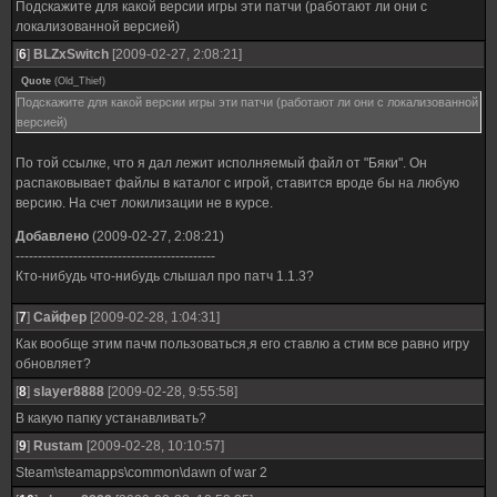
Подскажите для какой версии игры эти патчи (работают ли они с
локализованной версией)
[
6
]
BLZxSwitch
[2009-02-27, 2:08:21]
Quote
(
Old_Thief
)
Подскажите для какой версии игры эти патчи (работают ли они с локализованной
версией)
По той ссылке, что я дал лежит исполняемый файл от "Бяки". Он
распаковывает файлы в каталог с игрой, ставится вроде бы на любую
версию. На счет локилизации не в курсе.
Добавлено
(2009-02-27, 2:08:21)
---------------------------------------------
Кто-нибудь что-нибудь слышал про патч 1.1.3?
[
7
]
Сайфер
[2009-02-28, 1:04:31]
Как вообще этим пачм пользоваться,я его ставлю а стим все равно игру
обновляет?
[
8
]
slayer8888
[2009-02-28, 9:55:58]
В какую папку устанавливать?
[
9
]
Rustam
[2009-02-28, 10:10:57]
Steam\steamapps\common\dawn of war 2