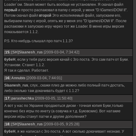
Loader`ом. Steam может быть вообще не установлен. Я скачал файл
первый
и просто распаковал в папку с игрой, у меня "D:\Games\DOW II".
Потом скачал файл
второй
Это исполняемый файл, запускаем его,
выбираем папку с игрой, опять же у меня это "D:\games\DOW II". После
распаковки я запускаю игру через тот же Loader. В меню игры версия
показывается 1.1.2.
P.S. Кто-нибудь слышал про патч 1.1.3?
[
15
]
[SH]Slaanesh_rus
[2009-03-04, 7:34:42]
6y6eH
, если у тебя русс версия качай с 3го поста. Это сам патч от Буки.
Установи. Станет 1.1.2.
Я так и сделал. Работает.
[
16
]
Annubis
[2009-03-04, 7:44:01]
Slaanesh_rus
, слух...скажи плиз де можно либо полный патч достать,
либо сколько там докачивать будет с 1.1.2?
[
17
]
parashechka
[2009-03-05, 11:50:40]
А вот у нас по Украине продаються диски - точная копия Буки,только
конечно без игры по инету (а озвучка и т.д. Буковские). Вот натакие
версии игры станут патчи и другие дополения?
[
18
]
[SH]Slaanesh_rus
[2009-03-05, 9:25:28]
6y6eH
, я же написал с 3го поста. А вот сколько докачивает незнаю. У