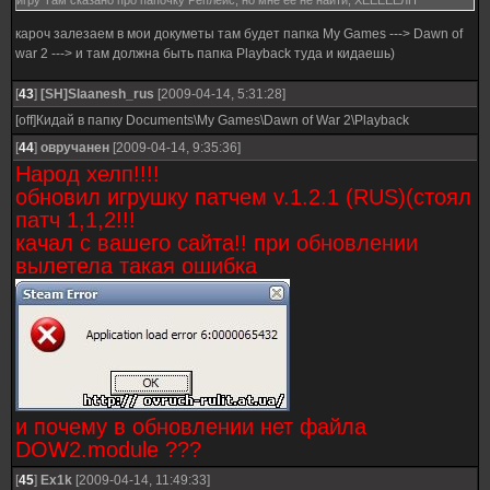
игру Там сказано про папочку Реплейс, но мне её не найти, ХЕЕЕЕЕЛП
кароч залезаем в мои докуметы там будет папка My Games ---> Dawn of
war 2 ---> и там должна быть папка Playback туда и кидаешь)
[
43
]
[SH]Slaanesh_rus
[2009-04-14, 5:31:28]
[off]Кидай в папку Documents\My Games\Dawn of War 2\Playback
[
44
]
овручанен
[2009-04-14, 9:35:36]
Народ хелп!!!!
обновил игрушку патчем v.1.2.1 (RUS)(стоял
патч 1,1,2!!!
качал с вашего сайта!! при обновлении
вылетела такая ошибка
и почему в обновлении нет файла
DOW2.module ???
[
45
]
Ex1k
[2009-04-14, 11:49:33]