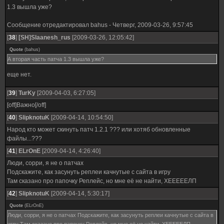
1.3 вышла уже?
Сообщение отредактировал
bahus
-
Четверг, 2009-03-26, 9:57:45
[
38
]
[SH]Slaanesh_rus
[2009-03-26, 12:05:42]
Quote
(
bahus
)
А вторая часть патча 1.3 вышла уже?
еще нет.
[
39
]
TurKy
[2009-04-03, 6:27:05]
[off]Важно[/off]
[
40
]
SlipknotuK
[2009-04-14, 10:54:50]
Народ кто может скинуть патч 1.2.1 ??? или хотяб обновленные
файлы...???
[
41
]
ELrOnE
[2009-04-14, 4:26:40]
Люди, сорри, я не о патчах
Подскажите, как засунуть реплеи качнутые с сайта в игру
Там сказано про папочку Реплейс, но мне её не найти, ХЕЕЕЕЕЛП
[
42
]
SlipknotuK
[2009-04-14, 5:30:17]
Quote
(
ELrOnE
)
Люди, сорри, я не о патчах Подскажите, как засунуть реплеи качнутые с сайта в