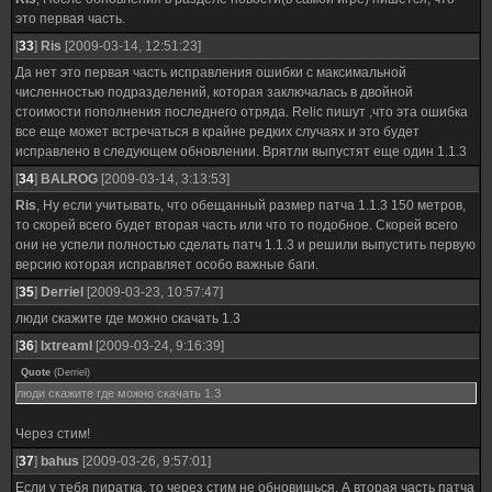
это первая часть.
[
33
]
Ris
[2009-03-14, 12:51:23]
Да нет это первая часть исправления ошибки с максимальной
численностью подразделений, которая заключалась в двойной
стоимости пополнения последнего отряда. Relic пишут ,что эта ошибка
все еще может встречаться в крайне редких случаях и это будет
исправлено в следующем обновлении. Врятли выпустят еще один 1.1.3
[
34
]
BALROG
[2009-03-14, 3:13:53]
Ris
, Ну если учитывать, что обещанный размер патча 1.1.3 150 метров,
то скорей всего будет вторая часть или что то подобное. Скорей всего
они не успели полностью сделать патч 1.1.3 и решили выпустить первую
версию которая исправляет особо важные баги.
[
35
]
Derriel
[2009-03-23, 10:57:47]
люди скажите где можно скачать 1.3
[
36
]
IxtreamI
[2009-03-24, 9:16:39]
Quote
(
Derriel
)
люди скажите где можно скачать 1.3
Через стим!
[
37
]
bahus
[2009-03-26, 9:57:01]
Если у тебя пиратка, то через стим не обновишься. А вторая часть патча