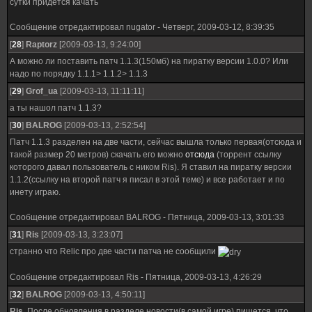
сутки придется качать
Сообщение отредактировал
nugator
-
Четверг, 2009-03-12, 8:39:35
[
28
]
Raptorz
[2009-03-13, 9:24:00]
А можно ли поставить патч 1.1.3(150мб) на пиратку версии 1.0.0? Или
надо по порядку 1.1.1> 1.1.2> 1.1.3
[
29
]
Grof_ua
[2009-03-13, 11:11:11]
а ты нашол патч 1.1.3?
[
30
]
BALROG
[2009-03-13, 2:52:54]
Патч 1.1.3 разделен на две части, сейчас вышла только первая(отсюда и
такой размер 20 метров) скачать его можно
отсюда
(торрент ссылку
которого давал пользователь с ником Ris). Я ставил на пиратку версии
1.1.2(ссылку на второй патч я писал в этой теме) и все работает и по
инету играю.
Сообщение отредактировал
BALROG
-
Пятница, 2009-03-13, 3:01:33
[
31
]
Ris
[2009-03-13, 3:23:07]
странно что Relic про две части патча не сообщили
Сообщение отредактировал
Ris
-
Пятница, 2009-03-13, 4:26:29
[
32
]
BALROG
[2009-03-13, 4:50:11]
Ris
, После обновления в разделе новости(в самой игре) пишется, что