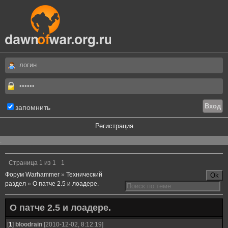
запомнить
Регистрация
.
Страница
1
из
1
1
Форум Warhammer
»
Технический
раздел
»
О патче 2.5 и лоадере.
О патче 2.5 и лоадере.
[
1
]
bloodrain
[2010-12-02, 8:12:19]