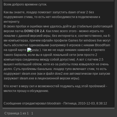
Всем доброго времени суток.
Как вы знаете, лоадер помогает запустить dawn of war 2 без
подгружения стима, то есть нет необходимости в подключении к
интернету.
В своих пробах и ошибках мне удалось дойти до стабильно работающей
версии патча
DOW2 CR 2.4
. Как плюс всего этого - можно играть по
локалке с данной версией игры, без интернета и, соответственно, на 6-
ми компьютерах, причем офлайн профили Games for windows live могут
быть абсолютно одинаковыми (например 6 игроков с никами BloodRain
на одной карте
). так же не надо никаких хамачей и прочего
такого барахла, если вы в одной локальной сети (или просто 2
компьютера соединены между собой допустим). А вот с патчем 2.5
вышел небольшой облом, хотя из-за работы пока ковырялся не очень
долго. Суть проблемы банальна: лоадер тупо включает стим, то есть
подгружает steam.exe (как и файл dow2.exe автоматически при запуске
загружает steam.exe в лицензионной версии игры).
Кто хочет в меру сил и возможностей подумать над этой проблемой -
милости прошу к обсуждению.
Сообщение отредактировал
bloodrain
-
Пятница, 2010-12-03, 8:38:12
Страница
1
из
1
1