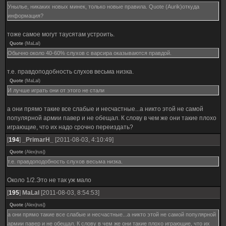
Унылье, никаких новых минек, только новые правила. Quote (Aurik)откуда
информация?
тоже самое могут таусятам устроить.
Quote
(
MaLal
)
Обычно около 40-60% слухов с варсира оказываются правдой.
т.е. правдоподобность слухов весьма низка.
Quote
(
MaLal
)
И лучше играть они от этого не стали
а они прямо такие все слабые и несчастные...а никто этой не самой
популярной армии павер и не обещал. К слову в чем же они такие плохо
играющие, что их надо срочно переиздать?
[
194
]
_PrimarH_
[2011-08-03, 4:10:49]
Quote
(
Alex|rus|
)
т.е. правдоподобность слухов весьма низка.
Около 1/2.Это не так уж мало
[
195
]
MaLal
[2011-08-03, 8:54:53]
Quote
(
Alex|rus|
)
а они прямо такие все слабые и несчастные...а никто этой не самой популярной
армии павер и не обещал. К слову в чем же они такие плохо играющие, что их