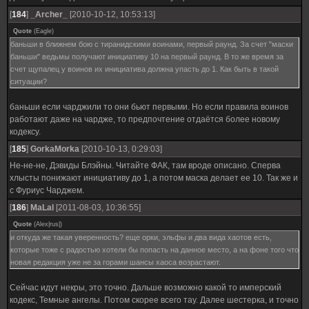
[
184
]
_Archer_
[2010-10-12, 10:53:13]
Quote
(
Eagle
)
баньши в ближнем бою с тиранидскими воинами, первый раунд. За счет "маски
баньши" ведьмы получают инициативу 10 на первый раунд. В то же время за
счет щупалец у воинов их инициатива должна упасть до 1. Как быть в такой
ситуации?
баньши если чарджили то они бьют первыми. Но если правила воинов
работают даже на чардже, то предпочтение отдаётся более новому
кодексу.
[
185
]
GorkaMorka
[2010-10-13, 0:29:03]
Не-не-не, Дэвиды Блэйны. Читайте ФАК, там вроде описано. Сперва
хлысты понижают инициативу до 1, а потом маска делает ее 10. Так же и
с Фуриус Чарджем.
[
186
]
MaLal
[2011-08-03, 10:36:55]
Quote
(
Alex|rus|
)
и откуда же такая уверенность? еще орки, эльфы и два вида хаотов есть,
которые тоже с радостью хотели бы попасть на данное место, а на фоне того что
новая редакция уже не за горами шансы хаоса возрастают.
Сейчас идут некры, это точно. Дальше возможно какой то имперский
кодекс, Темные ангелы. Потом скорее всего тау. Далее шестерка, и точно