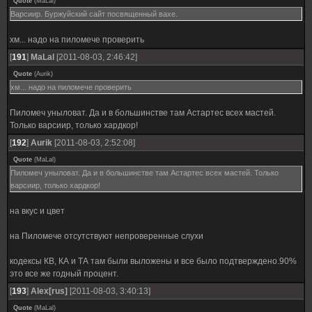
Quote
(
MaLal
)
Варсиир. Буржуйский сайт посвященный вахе.
хм... надо на пиломече проверить
[
191
]
MaLal
[2011-08-03, 2:46:42]
Quote
(
Aurik
)
хм... надо на пиломече проверить
Пиломеч уныловат. Да и в большинстве там Астартес всех мастей.
Только варсиир, только хардкор!
[
192
]
Aurik
[2011-08-03, 2:52:08]
Quote
(
MaLal
)
Пиломеч уныловат. Да и в большинстве там Астартес всех мастей. Только
варсиир, только хардкор!
на вкус и цвет
на Пиломече отсутствуют непроверенные слухи
кодексы КВ, КА и ТА там были выложены и все было подтверждено.90%
это все же годный процент.
[
193
]
Alex[rus]
[2011-08-03, 3:40:13]
Quote
(
MaLal
)