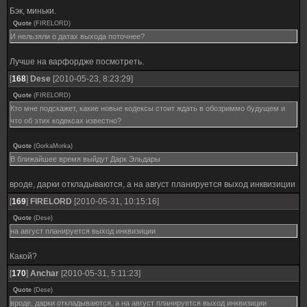
Бэк, миньки.
Quote
(
FIRELORD
)
И нельзяли о датах выхода поточнее?
Лучше на варфордже посмотреть.
[
168
]
Dese
[2010-05-23, 8:23:29]
Quote
(
FIRELORD
)
Кто мне подскажет, какие новые кодексы стоит ждать в обозриммо будущем и
что об этих кодексах известно?
Quote
(
GorkaMorka
)
В ближайшее время выйдут Дарк Эльдары
вроде, дарки откладываются, а на август планируется выход инквизиции
[
169
]
FIRELORD
[2010-05-31, 10:15:16]
Quote
(
Dese
)
на август планируется выход инквизиции
Какой?
[
170
]
Anchar
[2010-05-31, 5:11:23]
Quote
(
Dese
)
вроде, дарки откладываются, а на август планируется выход инквизиции