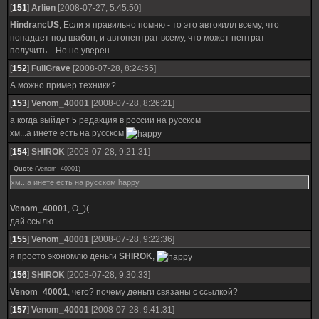
[
151
]
Arlien
[2008-07-27, 5:45:50]
HindrancUS
, Если я правильно помню - то это автокилл всему, что
попадает под шабон, и автопентрат всему, что может пентрат
получить... Но не уверен.
[
152
]
FullGrave
[2008-07-28, 8:24:55]
А можно пример техники?
[
153
]
Venom_40001
[2008-07-28, 8:26:21]
а когда выйдет 5 редакция в россии на русском
хм...а инете есть на русском
[
154
]
SHIROK
[2008-07-28, 9:21:31]
Quote
(
Venom_40001
)
хм...а инете есть на русском happy
Venom_40001
, О_)(
дай ссылю
[
155
]
Venom_40001
[2008-07-28, 9:22:36]
я просто экономлю деньги
SHIROK
,
[
156
]
SHIROK
[2008-07-28, 9:30:33]
Venom_40001
, чего? почему деньги связаны с ссылкой?
[
157
]
Venom_40001
[2008-07-28, 9:41:31]