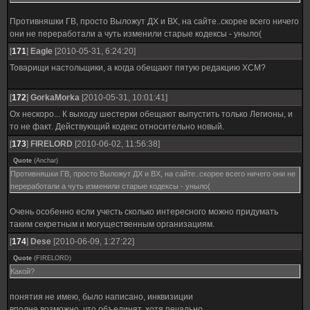
Противняшки ГВ, просто Выложут ДХ и ВХ, на сайте..скорее всего ничего
они не переработали а чуть изменили старые кодексы - уныло(
[
171
]
Eagle
[2010-05-31, 6:24:20]
Товарищи настольщики, а когда обещают пятую редакцию ХСМ?
[
172
]
GorkaMorka
[2010-05-31, 10:01:41]
Ох нескоро... К выходу шестерки обещают выпустить только Легионы, и
то не факт. Действующий кодекс относительно новый.
[
173
]
FIRELORD
[2010-06-02, 11:56:38]
Quote
(
Anchar
)
Противняшки ГВ, просто Выложут ДХ и ВХ, на сайте..скорее всего ничего они не
переработали а чуть изменили старые кодексы - уныло(
Очень особенно если учесть сколько интересного можно придумать
таким секретным и могущественным организациям.
[
174
]
Dese
[2010-06-09, 1:27:22]
Quote
(
FIRELORD
)
Какой?
понятия не имею, было написано, инквизиции
вполне возможно, что объединят, хотя печально