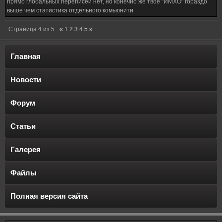
прямо глобальных переписей нет, но конечно же твое "ИМХО" гораздо
выше чем статистика отдельного комьюнити.
Страница
4
из
5
«
1
2
3
4
5
»
Главная
Новости
Форум
Статьи
Галерея
Файлы
Полная версия сайта