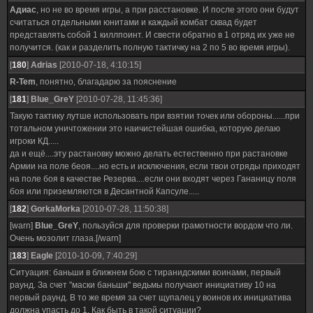
Адиас
, но не во время игры, а при расстановке. И после этого они будут
считаться отдельными юнитами и каждый комбат сквад будет
представлять собой 1 киллпоинт. И свести обратно в 1 отряд их уже не
получится. (как и разделить полную тактичку на 2 по 5 во время игры).
[
180
]
Adrias
[2010-07-18, 4:10:15]
R-Tem
, понятно, благадарю за пояснение
[
181
]
Blue_GreY
[2010-07-28, 11:45:36]
Такую тактику лутше использовать при взятии точек или обороны......при
тотальном уничтожении это наичистейшая ошибка, которую делаю
игроки КД.....
да и ещё....эту растановку можно делать естественно при растановке
Армии на поле беоя....но есть и исключения, если твои отряды приходят
на поле боя в качестве Резерва....если они входят через Гананицу поля
боя или приземляются в Десантной Капсуле.....
[
182
]
GorkaMorka
[2010-07-28, 11:50:38]
[warn]
Blue_GreY
, пользуйся для проверки грамотности вордом что ли.
Очень мозолит глаза.[/warn]
[
183
]
Eagle
[2010-10-09, 7:40:29]
Ситуация: баньши в ближнем бою с тиранидскими воинами, первый
раунд. За счет "маски баньши" ведьмы получают инициативу 10 на
первый раунд. В то же время за счет щупалец у воинов их инициатива
должна упасть до 1. Как быть в такой ситуации?