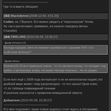
---------------------------------------------
Где-то в марте обещают.
[
163
]
Blackdemon
[2008-12-04, 4:51:20]
Cadian
, не, ГВшного. Его можно увидеть в "перезагрузке" Апока.
Ну так и расчитывал, примерно, на начало-середину весны.
Спасибо)
[
164
]
FIRELORD
[2010-05-09, 10:39:27]
Quote
(
HindrancUS
)
Господа хорошие, никто не поможет разобраться с оружием STR = D и
свойством destroyer?
Quote
(
Arlien
)
HindrancUS, Если я правильно помню - то это автокилл всему, что попадает под
шабон, и автопентрат всему, что может пентрат получить... Но не уверен.
Если кого ещё с 2008 года интересует и он не кипил/скачал кодекс (по
крайней мере может тему раскочегарю) - то что сказал Орли плюс;
+1 по таблице повреждений техники
И ранение наносится с правилом немедленной смерти.
Добавлено
(2010-05-09, 10:39:27)
---------------------------------------------
Кто мне подскажет, какие новые кодексы стоит ждать в обозриммо