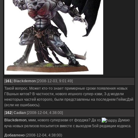
[
161
]
Blackdemon
[2008-12-03, 9:01:49]
Такой вопрос. Может кто-то знает примерные сроки появления новых
ГВшных китов? В частности, нового игшного супер-хэви, 3-д модели
некоторых частей которого, были представлены на последнем ГеймсДэй
(если не ошибаюсь).
[
162
]
Cadian
[2008-12-04, 4:38:00]
Blackdemon
, ммм, нового суперзеви от форджа? Да хз
Думаю
куча новых релизов посыпится вместе с выходом 5ой редакции кодекса.
Добавлено
(2008-12-04, 4:38:00)