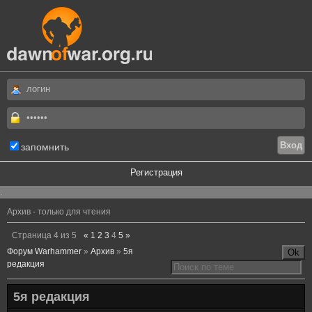
запомнить
Регистрация
.
Архив - только для чтения
Страница
4
из
5
«
1
2
3
4
5
»
Форум Warhammer
»
Архив
»
5я
редакция
5я редакция