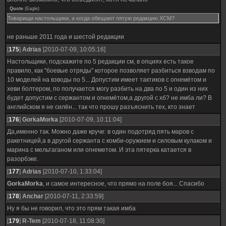
Quote
(
Eagle
)
Товарищи настольщики, а когда обещают пятую редакцию ХСМ?
не раньше 2011 года и шестой редакции
[
175
]
Adrias
[2010-07-09, 10:05:16]
Настольщики, подскажите по 5 редакции см, в опциях есть такое
правило, как "боевые отряды" которое позволяет разбиться взводам по
10 моделей на взводы по 5... Допустим имеет тактиков с огнемётом и
хеви болтером, по получается могу разбить на два по 5 и один из них
будет допустим с сержантом и огнемётом,а другой с хб? не имба ли? В
английском я не силён... так что прошу разъяснить тех, кто знает
[
176
]
GorkaMorka
[2010-07-09, 10:11:04]
Да,именно так. Можно даже круче: в один подотряд пять маров с
ракетницей,а в другой сержанта с комби-оружием и силовым кулаком и
марина с мельтаганом или огнеметом. И эта пятерка катается в
разорбэке.
[
177
]
Adrias
[2010-07-10, 1:33:04]
GorkaMorka
, и самое интересное, что прямо на поле боя... Спасибо
[
178
]
Anchar
[2010-07-11, 2:33:59]
Ну я бы не говорил, что это прям такая имба
[
179
]
R-Tem
[2010-07-18, 11:08:30]