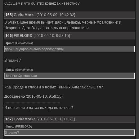
будущем и что об этих кодексах известно?
[
165
]
GorkaMorka
[2010-05-09, 10:42:32]
В ближайшее время выйдут Дарк Эльдары, Черные Храмовники и
Некроны. Дарк Эльдаров сильно перелопатили.
[
166
]
FIRELORD
[2010-05-10, 9:58:15]
Quote
(
GorkaMorka
)
Дарк Эльдаров сильно перелопатили.
В плане?
Quote
(
GorkaMorka
)
Черные Храмовники
Ура. Вроде я слухи и о новых Тёмных Ангелах слышал?
Добавлено
(2010-05-10, 9:58:15)
---------------------------------------------
И нельзяли о датах выхода поточнее?
[
167
]
GorkaMorka
[2010-05-10, 11:00:21]
Quote
(
FIRELORD
)
В плане?