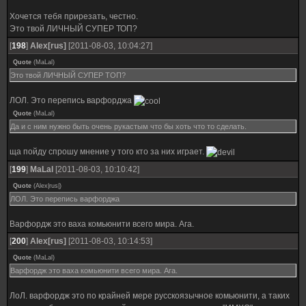
Хочется тебя прирезать, честно.
Это твой ЛИЧНЫЙ СУПЕР ТОП?
[
198
]
Alex[rus]
[2011-08-03, 10:04:27]
Quote
(
MaLal
)
Это твой ЛИЧНЫЙ СУПЕР ТОП?
ЛОЛ. Это перепись варфорджа
Quote
(
MaLal
)
Да и с ним нужно быть очень рукастым что бы хоть что то сделать.
ща пойду спрошу мнение у того кто за них играет.
[
199
]
MaLal
[2011-08-03, 10:10:42]
Quote
(
Alex|rus|
)
ЛОЛ. Это перепись варфорджа
Варфордж это ваха комьюнити всего мира. Ага.
[
200
]
Alex[rus]
[2011-08-03, 10:14:53]
Quote
(
MaLal
)
Варфордж это ваха комьюнити всего мира. Ага.
ЛоЛ. варфордж это по крайней мере русскоязычное комьюнити, а таких