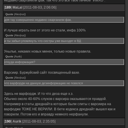
недавно сварганили фак. Так что это все твое личное "ИМХО".
[
189
]
MaLal
[2011-08-03, 2:06:06]
Quote
(
Alex|rus|
)
для тау совершенно недавно сварганили фак.
И лучше играть они от этого не стали, инфа 100%
Quote
(
Alex|rus|
)
и ты забыл упомянуть что сестры уже выходят в ВД
Унылье, никаких новых минек, только новые правила.
Quote
(
Aurik
)
откуда информация?
Варсиир. Буржуйский сайт посвященный вахе.
Quote
(
Alex|rus|
)
что варфордж на данную дезинформацию не повелся
Здесь не варфордж. И то что деза еще х.з.
Обычно около 40-60% слухов с варсира оказываются правдой.
Например в статы дреднайта которые были слиты с варсиира на
варфодже ТОЖЕ НЕ ВЕРИЛИ. В бете кодекса дреднайт вышел как и
говорили. Потом его и вправду немного нерфанули.
[
190
]
Aurik
[2011-08-03, 2:35:05]