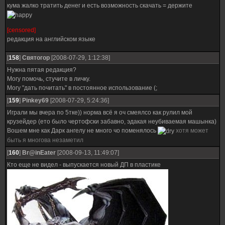
кума жалко тратить денег и есть возможность скачать = держите
[censored]
редакция на английском языке
[
158
]
Святогор
[2008-07-29, 1:12:38]
Нужна пятая редакция?
Могу помочь, стучите в личку.
Могу "дать почитать" в постоянное использование (;
[
159
]
Pinkey69
[2008-07-29, 5:24:36]
Играли мы вчера по 5тке)) норма всё я оч смеялсо как рулил мой
крузейдер (ето было чертофски забавно, эдакая неубиваемая машынка)
Вошем мне как Дарк ангелу не много чо поменялось
хотя может
быть я многова незаметил
[
160
]
Br@inEater
[2008-09-13, 11:49:07]
Кто еще не видел - выпускается новый ДП в пластике