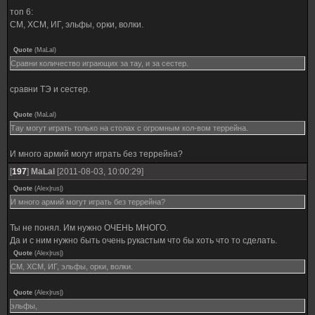
топ 6:
СМ, ХСМ, ИГ, эльфы, орки, волки.
Quote
(
MaLal
)
Сравни количество играющих за тау, и за сестер.
сравни ТЭ и сестер.
Quote
(
MaLal
)
Тау могут играть только на столах с огромным кол-вом террейна.
И много армий могут играть без террейна?
[
197
]
MaLal
[2011-08-03, 10:00:29]
Quote
(
Alex|rus|
)
И много армий могут играть без террейна?
Ты не понял. Им нужно ОЧЕНЬ МНОГО.
Да и с ним нужно быть очень рукастым что бы хоть что то сделать.
Quote
(
Alex|rus|
)
СМ, ХСМ, ИГ, эльфы, орки, волки.
Quote
(
Alex|rus|
)
эльфы,