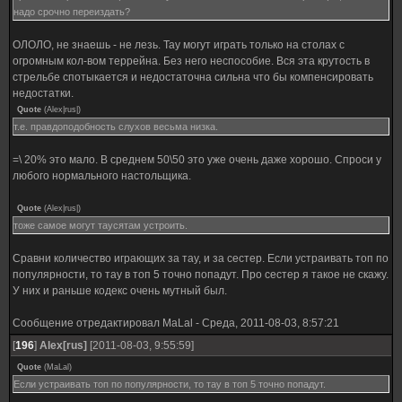
надо срочно переиздать?
ОЛОЛО, не знаешь - не лезь. Тау могут играть только на столах с
огромным кол-вом террейна. Без него неспособие. Вся эта крутость в
стрельбе спотыкается и недостаточна сильна что бы компенсировать
недостатки.
Quote
(
Alex|rus|
)
т.е. правдоподобность слухов весьма низка.
=\ 20% это мало. В среднем 50\50 это уже очень даже хорошо. Спроси у
любого нормального настольщика.
Quote
(
Alex|rus|
)
тоже самое могут таусятам устроить.
Сравни количество играющих за тау, и за сестер. Если устраивать топ по
популярности, то тау в топ 5 точно попадут. Про сестер я такое не скажу.
У них и раньше кодекс очень мутный был.
Сообщение отредактировал
MaLal
-
Среда, 2011-08-03, 8:57:21
[
196
]
Alex[rus]
[2011-08-03, 9:55:59]
Quote
(
MaLal
)
Если устраивать топ по популярности, то тау в топ 5 точно попадут.