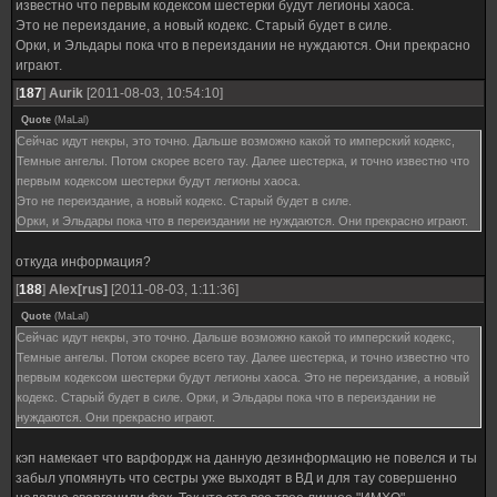
известно что первым кодексом шестерки будут легионы хаоса.
Это не переиздание, а новый кодекс. Старый будет в силе.
Орки, и Эльдары пока что в переиздании не нуждаются. Они прекрасно
играют.
[
187
]
Aurik
[2011-08-03, 10:54:10]
Quote
(
MaLal
)
Сейчас идут некры, это точно. Дальше возможно какой то имперский кодекс,
Темные ангелы. Потом скорее всего тау. Далее шестерка, и точно известно что
первым кодексом шестерки будут легионы хаоса.
Это не переиздание, а новый кодекс. Старый будет в силе.
Орки, и Эльдары пока что в переиздании не нуждаются. Они прекрасно играют.
откуда информация?
[
188
]
Alex[rus]
[2011-08-03, 1:11:36]
Quote
(
MaLal
)
Сейчас идут некры, это точно. Дальше возможно какой то имперский кодекс,
Темные ангелы. Потом скорее всего тау. Далее шестерка, и точно известно что
первым кодексом шестерки будут легионы хаоса. Это не переиздание, а новый
кодекс. Старый будет в силе. Орки, и Эльдары пока что в переиздании не
нуждаются. Они прекрасно играют.
кэп намекает что варфордж на данную дезинформацию не повелся и ты
забыл упомянуть что сестры уже выходят в ВД и для тау совершенно