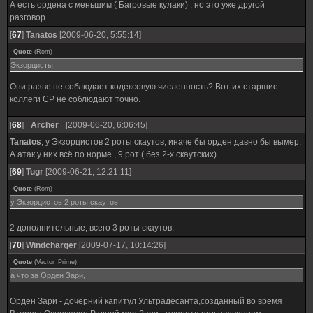
А есть ордена с меньшим ( Багровые кулаки) , но это уже другой
разговор.
[
67
]
Tanatos
[2009-06-20, 5:55:14]
Quote
(
Rom
)
Экзорцисты
Они разве не соблюдает кодексовую численность? Вот их старшие
коллеги СР не соблюдают точно.
[
68
]
_Archer_
[2009-06-20, 6:06:45]
Tanatos
, у Экзорцистов 2 роты скаутов, иначе бы орден давно бы вымер.
А атак у них всё по норме , 9 рот ( без 2-х скаутских).
[
69
]
Tugr
[2009-06-21, 12:21:11]
Quote
(
Rom
)
у Экзорцистов 2 роты скаутов
2 дополнительные, всего 3 роты скаутов.
[
70
]
Windcharger
[2009-07-17, 10:14:26]
Quote
(
Vector_Prime
)
а что за Орден Зари,
Орден Зари - дочёрний капитул Ультрадесанта,созданный во время