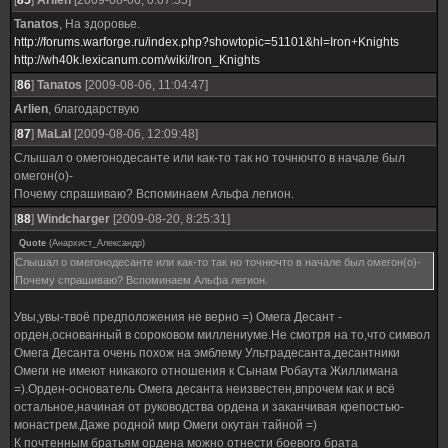
[
85
]
Arlien
[2009-08-06, 0:07:55]
Tanatos
, На здоровье.
http://forums.warforge.ru/index.php?showtopic=51101&hl=Iron+Knights
http://wh40k.lexicanum.com/wiki/Iron_Knights
[
86
]
Tanatos
[2009-08-06, 11:04:47]
Arlien
, благодарствую
[
87
]
MaLal
[2009-08-06, 12:09:48]
Слышал о омегонодесанте или как-то так но точнючто в начале был
омегон(о)-
Почему спрашиваю? Вспоминаем Альфа легион.
[
88
]
Windcharger
[2009-08-20, 8:25:31]
Quote
(
Анархист_Александр
)
Слышал о омегонодесанте или как-то так но точнючто в начале был омегон(о)-
Почему спрашиваю? Вспоминаем Альфа легион.
Увы,увы-твоё предположения не верно =) Омега Десант -
орден,основанный в сороковом миллениуме.Не смотря на то,что символ
Омега Десанта очень похож на эмблему Ультрадесанта,десантники
Омеги не имеют никакого отношения к Сынам Робаута Жиллимана
=).Орден-основатель Омега десанта неизвестен,впрочем как и всё
остальное,начиная от руководства ордена и заканчивая крепостью-
монастрем.Даже родной мир Омеги окутан тайной =)
К почтенным братьям ордена можно отнести боевого брата