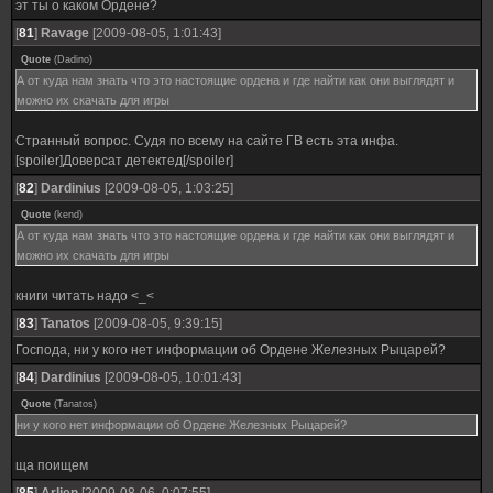
эт ты о каком Ордене?
[
81
]
Ravage
[2009-08-05, 1:01:43]
Quote
(
Dadino
)
А от куда нам знать что это настоящие ордена и где найти как они выглядят и
можно их скачать для игры
Странный вопрос. Судя по всему на сайте ГВ есть эта инфа.
[spoiler]Доверсат детектед[/spoiler]
[
82
]
Dardinius
[2009-08-05, 1:03:25]
Quote
(
kend
)
А от куда нам знать что это настоящие ордена и где найти как они выглядят и
можно их скачать для игры
книги читать надо <_<
[
83
]
Tanatos
[2009-08-05, 9:39:15]
Господа, ни у кого нет информации об Ордене Железных Рыцарей?
[
84
]
Dardinius
[2009-08-05, 10:01:43]
Quote
(
Tanatos
)
ни у кого нет информации об Ордене Железных Рыцарей?
ща поищем