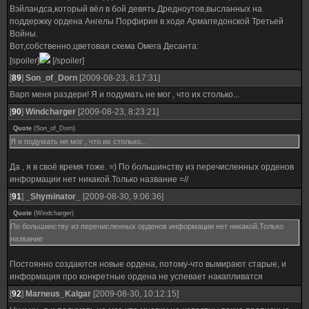
Вэйландса,который вёл в бой девять Дредноутов,высланных на
поддержку ордена Ангелы Порфирия в ходе Армаггедонской Третьей
Войны.
Вот,собственно,цветовая схема Омега Десанта:
[spoiler]
[/spoiler]
[
89
]
Son_of_Dorn
[2009-08-23, 8:17:31]
Варп меня раздери! Я и подумать не мог , что их столько...
[
90
]
Windcharger
[2009-08-23, 8:23:21]
Quote
(
Son_of_Dorn
)
Я и подумать не мог , что их столько...
Да , я в своё время тоже. =) По большинству из перечисленных орденов
информации нет никакой.Только название =//
[
91
]
_Shyminator_
[2009-08-30, 9:06:36]
Quote
(
Windcharger
)
По большинству из перечисленных орденов информации нет никакой.Только
название
Постоянно создаются новые ордена, потому-что вымирают старые, и
информация про конкретные ордена не успевает накапливатся
[
92
]
Marneus_Kalgar
[2009-08-30, 10:12:15]