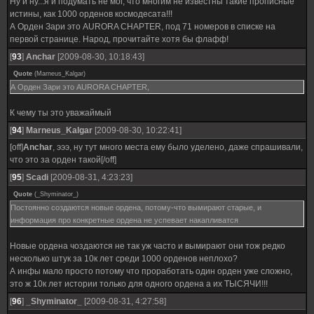
Ну и ну...я и подумать не мог, что многим не известны такие прописные
истины, как 1000 орденов космодесата!!!
А Орден Зари это AURORA CHAPTER, под 71 номеров в списке на
первой странице. Народ, прочитайте хотя бы флафф!
[
93
]
Anchar
[2009-08-30, 10:18:43]
Quote
(
Marneus_Kalgar
)
А Орден Зари это AURORA CHAPTER,
К чему ты это уважаймый
[
94
]
Marneus_Kalgar
[2009-08-30, 10:22:41]
[off]
Anchar
, эээ, ну тут много места ему было уделено, даже спрашивали,
что это за орден такой[/off]
[
95
]
Scadi
[2009-08-31, 4:23:23]
Quote
(
_Shyminator_
)
Постоянно создаются новые ордена, потому-что вымирают старые, и
информация про конкретные ордена не успевает накапливатся
Новые ордена чоздаются не так уж часто и вымирают они тож редко
несколько штук за 10к лет среди 1000 орденов неплохо?
А инфы мало просто потому что проработать один орден уже сложно,
это ж 10к лет истории только для одного ордена а их ТЫСЯЧИ!!!
[
96
]
_Shyminator_
[2009-08-31, 4:27:58]