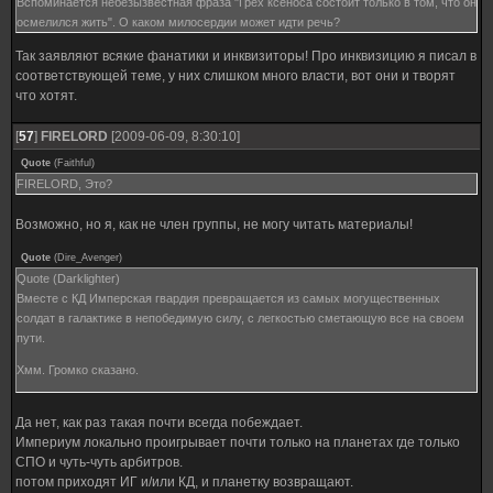
Вспоминается небезызвестная фраза "Грех ксеноса состоит только в том, что он
осмелился жить". О каком милосердии может идти речь?
Так заявляют всякие фанатики и инквизиторы! Про инквизицию я писал в
соответствующей теме, у них слишком много власти, вот они и творят
что хотят.
[
57
]
FIRELORD
[2009-06-09, 8:30:10]
Quote
(
Faithful
)
FIRELORD, Это?
Возможно, но я, как не член группы, не могу читать материалы!
Quote
(
Dire_Avenger
)
Quote (Darklighter)
Вместе с КД Имперская гвардия превращается из самых могущественных
солдат в галактике в непобедимую силу, с легкостью сметающую все на своем
пути.
Хмм. Громко сказано.
Да нет, как раз такая почти всегда побеждает.
Империум локально проигрывает почти только на планетах где только
СПО и чуть-чуть арбитров.
потом приходят ИГ и/или КД, и планетку возвращают.