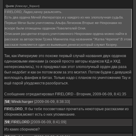
Quote
(
Алексиус_Кораэл
)
FIRELORD, Ладно,начну разьяснять.
Есть два ордена Мечей Императора и у каждого из них злополучная судьба.
Первые Мечи были уничтожены Альфа Легионом.Вторые же-Некронами но
вскоре были отомщены орденом Повелителей Огня.
Описания расцветки второго,уничтоженного Некронами ордена можно найти в
рассказе за авторством Грэма Макнилла под названием "Жатва Черепов".В этом
рассказе появляется один из выживших,ренегат,который служит Кхорну.
Так, как Империуме это похоже первый случай названия двух орденов
одинаковыми именами (а скорей просто авторы кодексов КД и ХКД
непересикались), то я придумал как этот злополучный орден два раза
был недобит и как он потом всем за это мситил. Потом будем с девушкой
воплощать фанфик в битах. Только надо с планом по уничтожению Тау и
ещё парой у/художеств разобраться.
Сообщение отредактировал
FIRELORD
-
Вторник, 2009-06-09, 8:41:35
[
58
]
Windcharger
[2009-06-09, 8:38:33]
FIRELORD
, Я бы тебе посоветовал прочитать некоторые рассказики из
сборников,может есть о них упоминание.
[
59
]
FIRELORD
[2009-06-09, 8:41:09]
Из каких сборников?