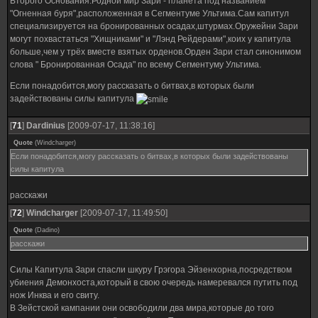
Второго Основания.Родной мир Зари - планета под названием
"Огненная буря",расположенная в Сегментуме Ультима.Сам капитул
специализируется на бронированных осадах,штурмах.Оружейни Зари
могут похвастаться "Хищниками" и "Лэнд Рейдерами",коих у капитула
больше,чем у трёх вместе взятых орденов.Орден Зари стал синонимом
слова " Бронированная Осада" по всему Сегментуму Ультима.
Если понадобится,могу рассказать о битвах,в которых были
задействованы силы капитула
[
71
]
Dardinius
[2009-07-17, 11:38:16]
Quote
(
Windcharger
)
Если понадобится,могу рассказать о битвах,в которых были задействованы
силы капитула
расскажи
[
72
]
Windcharger
[2009-07-17, 11:49:50]
Quote
(
Dadino
)
расскажи
Силы Капитула Зари спасли шкуру Грэгора Эйзенхорна,посредством
убиения Демонхоста,который в свою очередь намеревался путить под
нож Инква и его свиту.
В Зейстской кампании они освободили два мира,которые до того