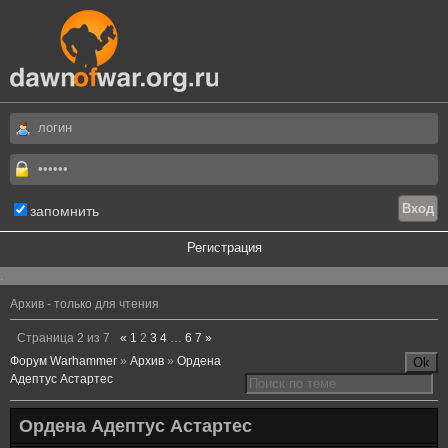
запомнить
Регистрация
.
Архив - только для чтения
Страница
2
из
7
«
1
2
3
4
…
6
7
»
Форум Warhammer
»
Архив
»
Ордена
Адептус Астартес
Ордена Адептус Астартес