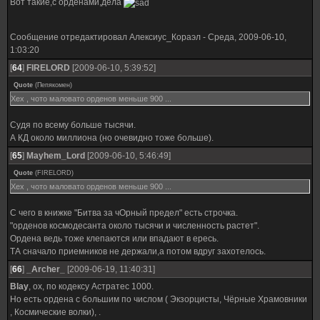
Вот такие,с орденами,дела
Сообщение отредактировал
Алексиус_Кораэл
-
Среда, 2009-06-10,
1:03:20
[
64
]
FIRELORD
[2009-06-10, 5:39:52]
Quote
(
Пепякомен
)
Хех , чото маловато орденов меньше 900 ...
Судя по всему больше тысячи.
А КД около миллиона (но очевидно тоже больше).
[
65
]
Mayhem_Lord
[2009-06-10, 5:46:49]
Quote
(
FIRELORD
)
Хех , чото маловато орденов меньше 900 ...
С чего в книжке "Битва за чОрный предел" есть строчка.
"орденов космодесанта около тысячи и численность растет".
Ордена ведь тоже клепаются или впадают в ересь.
ТА сначало приемников не держали,а потом вдруг захотелось.
[
66
]
_Archer_
[2009-06-19, 11:40:31]
Blay
, ох, по кодексу Астратес 1000.
Но есть ордена с большим по числом ( Экзорцисты, Чёрные Храмовники
, Космические волки), .