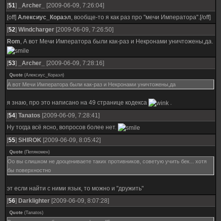
[
51
]
_Archer_
[2009-06-09, 7:26:04]
[off]
Алексиус_Кораэл
, вообще-то я как раз про "мечи Императора".[/off]
[
52
]
Windcharger
[2009-06-09, 7:26:50]
Rom
, А вот Мечи Императора были как-раз и Некронами уничтожены,да.
[
53
]
_Archer_
[2009-06-09, 7:28:16]
Quote
(
Алексиус_Кораэл
)
А вот Мечи Императора были как-раз и Некронами уничтожены,да
я знаю, про это написано на 49 странице кодекса
.
[
54
]
Tanatos
[2009-06-09, 7:28:41]
Ну тогда всё ясно, вопросов более нет.
[
55
]
SHIROK
[2009-06-09, 8:05:42]
Quote
(
Пепякомен
)
Оо вы слишком не дооцениваете таких противников, советую учить бек... хотя
бы поверхностно
эт если найти с ними язык, то можно и "дружить"
[
56
]
Darklighter
[2009-06-09, 8:07:28]
Quote
(
Tanatos
)