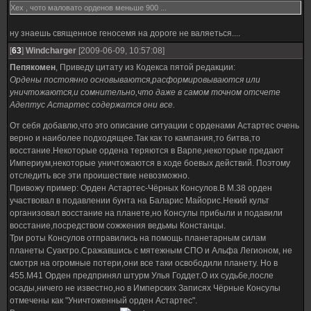
Хех , чото маловато орденов меньше 900 ...
ну знаешь священное геносемя на дороге не валяеться....
[
63
]
Windcharger
[2009-06-09, 10:57:08]
Пепякомен
, Приведу цитату из Кодекса пятой редакции:
Ордены постоянно основываются,расформировываются или
уничтожаются,и сомнительно,что даже в самом точном отсчете
Адептус Астартес содержатся они все.
От себя добавлю,что это описание ситуации с орденами Астартес очень
верно и наиболее подходящее.Так как то кампания,то битва,то
восстание.Некоторые ордена теряются в Варпе,некоторые предают
Империум,некоторые уничтожаются в ходе боевых действий. Поэтому
отследить все эти проишествие невозможно.
Привожу пример: Орден Астартес-Чёрных Консулов.В М.38 орден
участвовал в подавлении бунта на Баларис Майорис.Некий культ
организовал восстание на планете,но Консулы прибыли и подавили
восстание,посредством сожжения ведьмы Констанцы.
Три роты Консулов отправились на помощь планетарным силам
планеты Суактро.Сражавшись с мятежным СПО и Альфа Легионом, не
смотря на огромные потери,они все таки освободили планету. Но в
455.M41 Орден предпринял штурм Улья Годдет.О их судьбе,после
осады,ничего не известно,но в Имперских Записях Чёрные Консулы
отмечены как "Уничтоженный орден Астартес".