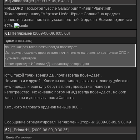
[
60
]
Windcharger
[2009-06-09, 8:43:31]
FIRELORD
, Посмотри "Let the Galaxy burn!" и/или "Planet kill".
Также проверь книгу "Мёртвое Небо,Чёрное Солнце" на предмет
ренегатов-изгнанников из указанного тобой ордена. Возможно,они там
есть.
[
61
]
Пепякомен
[2009-06-09, 9:05:00]
Quote
(
FIRELORD
)
Да нет, как раз такая почти всегда побеждает.
Империум локально проигрывает почти только на планетах где только СПО и
чуть-чуть арбитров.
потом приходят ИГ и/или КД, и планетку возвращают.
[off]С такой точки зрения да , почти всегда побеждает .
Но можно и с другой , Хаоситы например , захватив планету ,убивают
кучу народа ,и еще кучу берут в плен , превратив планету в
непотребство . Их конешно потом ИГ/КД всегда побеждают , но боги
хаоса сыты и довольны , как и Хаоситы .
Хех , чото маловато орденов меньше 900 ...
Сообщение отредактировал
Пепякомен
-
Вторник, 2009-06-09, 9:08:49
[
62
]
_PrimarH_
[2009-06-09, 9:30:35]
Quote
(
Пепякомен
)