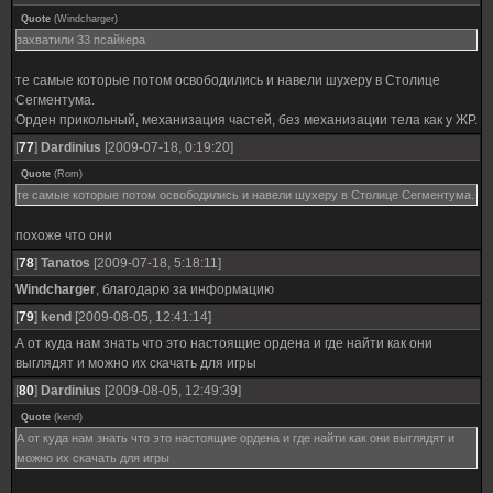
Quote
(
Windcharger
)
захватили 33 псайкера
те самые которые потом освободились и навели шухеру в Столице
Сегментума.
Орден прикольный, механизация частей, без механизации тела как у ЖР.
[
77
]
Dardinius
[2009-07-18, 0:19:20]
Quote
(
Rom
)
те самые которые потом освободились и навели шухеру в Столице Сегментума.
похоже что они
[
78
]
Tanatos
[2009-07-18, 5:18:11]
Windcharger
, благодарю за информацию
[
79
]
kend
[2009-08-05, 12:41:14]
А от куда нам знать что это настоящие ордена и где найти как они
выглядят и можно их скачать для игры
[
80
]
Dardinius
[2009-08-05, 12:49:39]
Quote
(
kend
)
А от куда нам знать что это настоящие ордена и где найти как они выглядят и
можно их скачать для игры