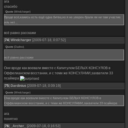
ага
спасибо
Quote
(
Windcharger
)
Вроде всё,кажись есть ещё одна битва,но я не уверен брали ли ни там участие
иль нет...
всё равно расскажи
[
74
]
Windcharger
[2009-07-18, 0:07:52]
Quote
(
Dadino
)
всё равно расскажи
Они вроде как воевали вместе с Капитулом БЕЛЫХ КОНСУЛОВ в
Оффелианском восстании, и с теми же КОНСУЛАМИ,захватили 33
псайкера
[
75
]
Dardinius
[2009-07-18, 0:09:19]
Quote
(
Windcharger
)
Они вроде как воевали вместе с Капитулом БЕЛЫХ КОНСУЛОВ в
Оффелианском восстании, и с теми же КОНСУЛАМИ,захватили 33 псайкера
ага
понятно
[
76
]
_Archer_
[2009-07-18, 0:16:52]