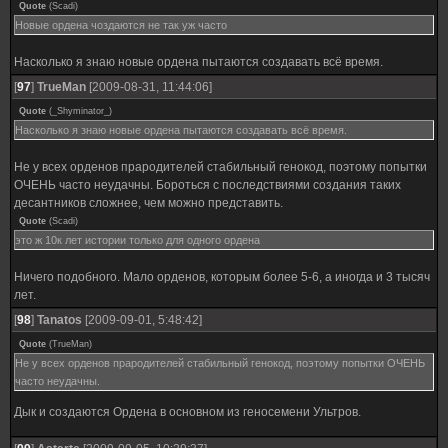
Quote
(
Scadi
)
Новые ордена чоздаются не так уж часто
Насколько я знаю новые ордена пытаются создавать всё время.
[
97
]
TrueMan
[2009-08-31, 11:44:06]
Quote
(
_Shyminator_
)
Насколько я знаю новые ордена пытаются создавать всё время.
Не у всех орденов прародителей стабильный генокод, поэтому попытки
ОЧЕНЬ часто неудачны. Бороться с последствиями создания таких
десантников сложнее, чем можно представить.
Quote
(
Scadi
)
это ж 10к лет истории только для одного ордена
Ничего подобного. Мало орденов, которым более 5-6, а иногда и 3 тысяч
лет.
[
98
]
Tanatos
[2009-09-01, 5:48:42]
Quote
(
TrueMan
)
Не у всех орденов прародителей стабильный генокод, поэтому попытки ОЧЕНЬ
часто неудачны.
Дык и создаются Ордена в основном из геносемени Ультров.