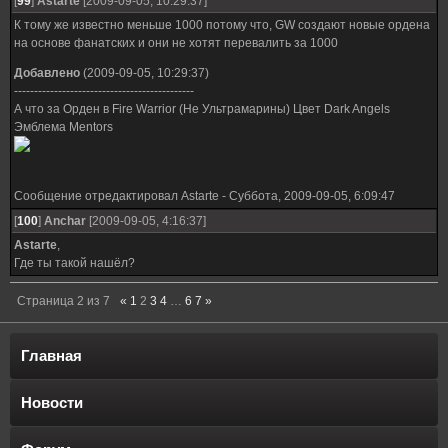
[
99
]
Astarte
[2009-09-05, 10:29:37]
К тому же известно меньше 1000 потому что, GW cоздают новые ордена
на основе фанатских и они не хотят перевалить за 1000
Добавлено
(2009-09-05, 10:29:37)
---------------------------------------------
А что за Орден в Fire Warrior (Не Ультрамарины) Цвет Dark Angels
Эмблема Mentors
Сообщение отредактировал
Astarte
-
Суббота, 2009-09-05, 6:09:47
[
100
]
Anchar
[2009-09-05, 4:16:37]
Astarte
,
Где ты такой нашёл?
Страница
2
из
7
«
1
2
3
4
…
6
7
»
Главная
Новости