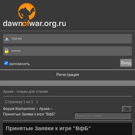
запомнить
Регистрация
.
Архив - только для чтения
Страница
1
из
1
1
Форум Warhammer
»
Архив
»
Принятые Заявки к игре "ВфБ"
Принятые Заявки к игре "ВфБ"