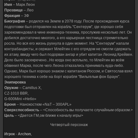
Имя
– Марк Леон
Прозвище
– Лео
Фракция
– ЗФ
Биография
– родился на Земле в 2078 году. После прохождения курса
подготовки был отправлен на корабль "Сентерум", где хорошо себя
зарекомендовал в чине инженера-техника, прослужив несколько лет. Он
добился достаточно многого, а его карьерная лестница стремительно
росла. Но вся его жизнь рухнула в один момент. На "Сентерум" напали
контрабандисты, и сержант Млейтин с его отрядом не смогли сдержать
их атаку, ввиду чего был подорван ангар и убит капитан Леонид Крейвен.
Дело было засекречено...Но когда оно всплыло, то Млейтин во всём
обвинил Марка, после чего Леона отказались принимать куда-либо.
Однако, Марк был хорошо знаком с капитаном Россом, и Святослав взял
хорошего техника к себе на борт корабля "Вильгельм фон Браун".
Экипировка
Оружие
– Camillus X,
CZ-1010 BBR,
G-600Mini «Небо»
Броня
– Нанокостюм «NaT – 300APL»
Сверхспособность
– <Способность вы получаете случайным образом.>
Цель
– <Дается ГМ,ом ближе к началу игры>
Четвертый персонаж
Игрок
-
Archon
,