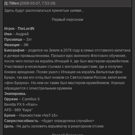
[
1
]
Tillien
[2008-03-07, 7:53:18]
Здесь будут располагаться принятые заявки...
Первый персонаж
Игрок
-
TheLordN
Имя
– Андрей
Прозвище
– Зэт
Фракция
– ЗФ
Биография
– родился на Земле в 2076 году в семье отставного капитана
и дочери промышленника. Прошел курс военного Флотского обучения,
после чего попал на корабль Игнаций 4, где был мастером-оружейнтком.
Участвовал в нескольких стычках с контрабандистами, где и получил
боевое крещение. Позже ушел с Игнация на корабль Вильгельм фон
Браун, так как его отец был знаком со Святославом Россом, капитаном
«фон Брауна». На нем он также был мастером-оружейником. Хорошо
обращается с огнестрельным оружием.
Экипировка.
Оружие
– Camillus X
Beretta PX 6 «Rain»
AFD - 989 "Кара"
Броня
– Нанокостюм «NaT-16»
Сверхспособность
- <будет определена случайно>
Цель
- Не дать заложить взрывчатку в реакторном отсеке.