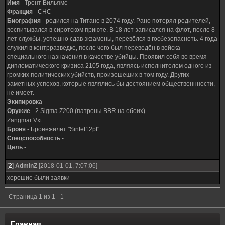
Имя
- Трент Вильямс
Фракция
- СНС
Биография
- родился на Титане в 2074 году. Рано потерял родителей,
воспитывался в сиротском приюте. В 18 лет записался на флот, после 8
лет службы, успешно сдав экзамены, перевёлся в госбезопасноть. 4 года
служил в контрразведке, после чего был переведён в войска
специального назначения в качестве убийцы. Проявил себя во время
дипломатического кризиса 2105 года, являясь исполнителем одного из
громких политических убийств, произошеших в том году. Других
заметных успехов, которые являлись бы достоянием общественнности,
не имеет.
Экипировка
Оружие
- 2 Sigma Z200 (патроны BBR на обоих)
Zangmar Vxt
Броня
- Бронежилет "Sintet12pt"
Спецспособность
-
Цель
-
[
2
]
AdminZ
[2018-01-01, 7:07:06]
хорошие были заявки
Страница
1
из
1
1
Главная