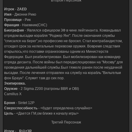
Второй Персонаж
Игрок
-
ZAED
Имя
- Джонни Рико
Прозвище
- Рик
Фракция
- Наемник(СНС)
Биография
- Являлся офицером ЗФ в чине лейтинанта. Командывал
отрядом высадки корабля "Роджер Янг". После окончания службы
"списался на берег",но профессию не бросил. Стал контрабандистом,
отсидел срок за нелегальные перевозки оружия. Вовремя следствия
открылось,что поставки огранизованы одним из Министерств
Федерации. Был реабилитриован. Был мобилизирован как командир
отряда десанта. После войны был передислоцирован на "Москву" для
проведения дальнейшей службы.Был тяжело ранен после неудачной
высадки. После лечения отправлен на службу на корабль "Вильгельм
фон Браун". Служит там до сих пор.
Экипировка.
Оружие
- 2 Sigma Z200 (патроны BBR и OBI)
Camillus X
Броня
- Sintet 12P
Сверхспособность
- <будет определена случайно>
Цель
- <Дается ГМ,ом ближе к началу игры>
Третий Персонаж
Игрок
-
_R@z3R_