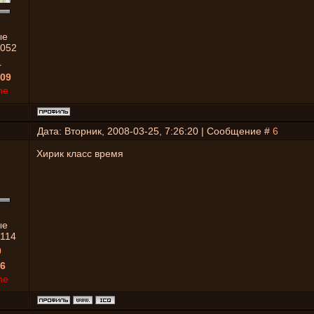
ые
052
1
09
ne
Дата: Вторник, 2008-03-25, 7:26:20 | Сообщение #
6
Хирик класс время
ые
1114
0
6
ne