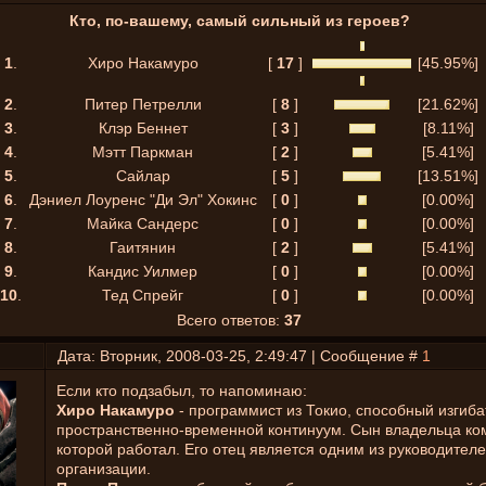
Кто, по-вашему, самый сильный из героев?
1
.
Хиро Накамуро
[
17
]
[45.95%]
2
.
Питер Петрелли
[
8
]
[21.62%]
3
.
Клэр Беннет
[
3
]
[8.11%]
4
.
Мэтт Паркман
[
2
]
[5.41%]
5
.
Сайлар
[
5
]
[13.51%]
6
.
Дэниел Лоуренс "Ди Эл" Хокинс
[
0
]
[0.00%]
7
.
Майка Сандерс
[
0
]
[0.00%]
8
.
Гаитянин
[
2
]
[5.41%]
9
.
Кандис Уилмер
[
0
]
[0.00%]
10
.
Тед Спрейг
[
0
]
[0.00%]
Всего ответов:
37
Дата: Вторник, 2008-03-25, 2:49:47 | Сообщение #
1
Если кто подзабыл, то напоминаю:
Хиро Накамуро
- программист из Токио, способный изгиба
пространственно-временной континуум. Сын владельца ко
которой работал. Его отец является одним из руководител
организации.