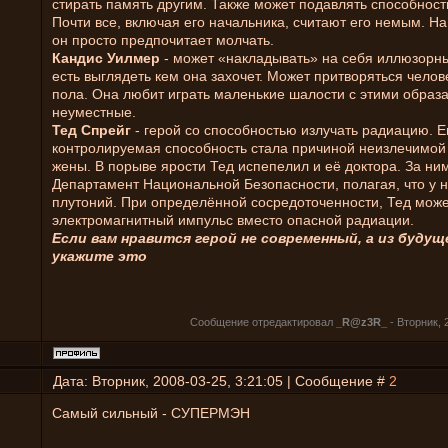
стирать память другим. Также может подавлять способност
Почти все, включая его начальника, считают его немым. Н
он просто предпочитает молчать.
Кандис Уилмер
- может «накладывать» на себя иллюзорны
есть выглядеть кем она захочет. Может притворяться чело
пола. Она любит играть маленькие шалости с этими образ
неуместные.
Тед Спрейг
- герой со способностью излучать радиацию. Е
контролируемая способность стала причиной неизлечимой 
жены. В порыве ярости Тед испепелил и её доктора. За ни
Департамент Национальной Безопасности, полагая, что у н
плутоний. При определённой сосредоточенности, Тед може
электромагнитный импульс вместо опасной радиации.
Если вам нравится герой не современный, а из будущ
укажите это
Сообщение отредактировал
_R@z3R_
-
Вторник, 
Дата: Вторник, 2008-03-25, 3:21:05 | Сообщение #
2
Самый сильный - СУПЕРМЭН