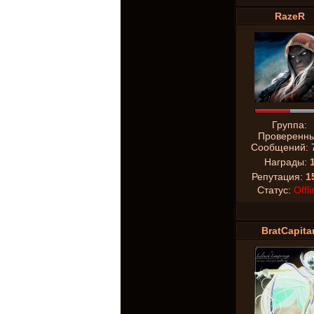
RazeR
Группа:
Проверенн
Сообщений:
Награды:
Репутация:
1
Статус:
Offli
BratCapita