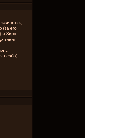
елекинетик,
 (за его
) и Хиро
до винит
чень
я особа)