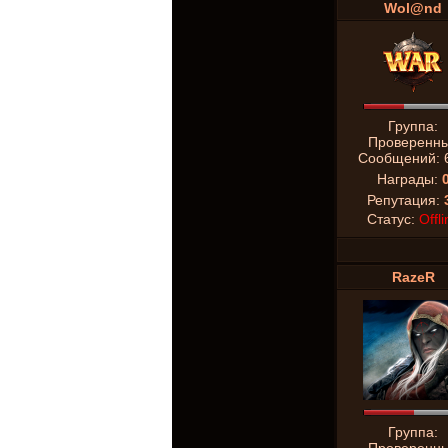
Wol@nd
Группа:
Проверенн
Сообщений:
Награды:
Репутация:
Статус:
Offli
RazeR
Группа: