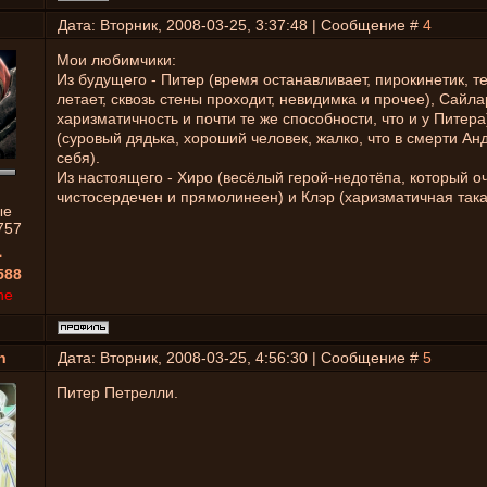
Дата: Вторник, 2008-03-25, 3:37:48 | Сообщение #
4
Мои любимчики:
Из будущего - Питер (время останавливает, пирокинетик, т
летает, сквозь стены проходит, невидимка и прочее), Сайлар
харизматичность и почти те же способности, что и у Питера
(суровый дядька, хороший человек, жалко, что в смерти Ан
себя).
Из настоящего - Хиро (весёлый герой-недотёпа, который о
чистосердечен и прямолинеен) и Клэр (харизматичная така
ые
757
1
588
ne
n
Дата: Вторник, 2008-03-25, 4:56:30 | Сообщение #
5
Питер Петрелли.