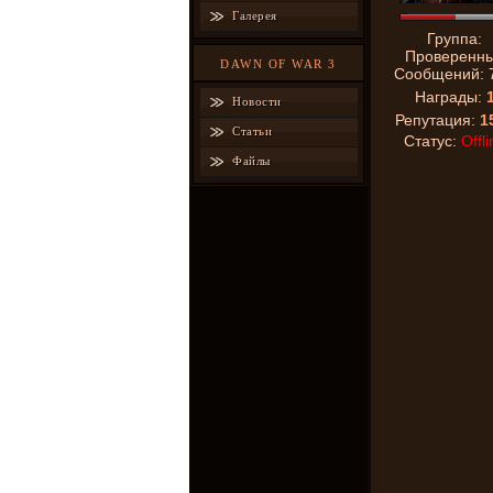
Галерея
Группа:
Проверенн
DAWN OF WAR 3
Сообщений:
Награды:
Новости
Репутация:
1
Статьи
Статус:
Offli
Файлы