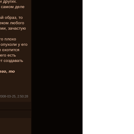
и других.
а самом деле
й образ, то
веком любого
ами, зачастую
го плохо
опухоли у его
м охотится
его есть
т создавать
его, то
2008-03-25, 2:50:28