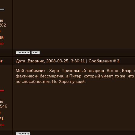
ые
262
0
45
ne
r
Дата: Вторник, 2008-03-25, 3:30:11 | Сообщение #
3
Мой любимчик - Хиро. Прикольный товарищ. Вот он, Клэр, 
фактически бессмертна, и Питер, который умеет, то же, что
по способностям. Но Хиро лучший.
ые
546
0
71
ne