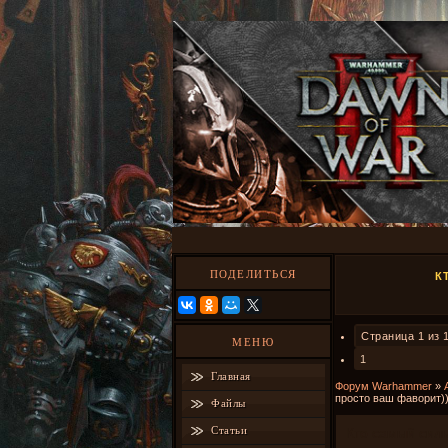
ПОДЕЛИТЬСЯ
К
Страница
1
из
МЕНЮ
1
Главная
Форум Warhammer
»
просто ваш фаворит))
Файлы
Статьи
Кто самый сил