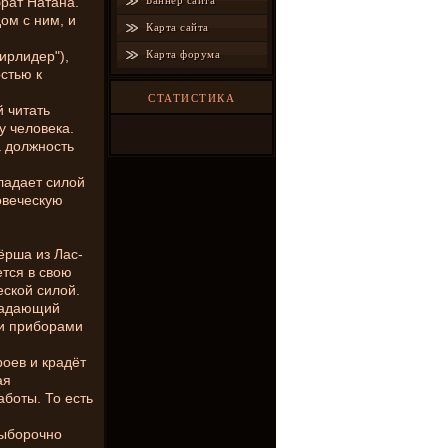
рат Натана.
Баннер сайта
ом с ним, и
Карта сайта
ирлидер"),
Карта форума
стью к
СТАТИСТИКА
 читать
у человека.
а должность
ладает силой
овеческую
ёрша из Лас-
ется в свою
еской силой.
бладающий
ми приборами
роев и крадёт
ая
боты. То есть
выборочно