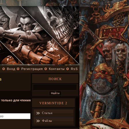
✪
Вход
✪
Регистрация
✪
Контакты
✪
RsS
ПОИСК
В
- только для чтения
VERMINTIDE 2
Статьи
Файлы