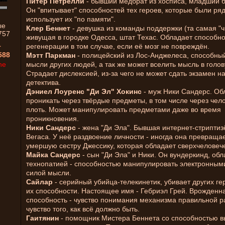
Питер Петрелли
- бывший медбрат из хосписа, младший б
Он "впитывает" способностей тех героев, которые были ряд
использует их "по памяти".
ые
Клер Беннет
- девушка из команды поддержки (та самая "ч
757
живущая в городке Одесса, штат Техас. Обладает способно
1
регенерации в том случае, если её мозг не повреждён.
588
Мэтт Паркман
- полицейский из Лос-Анджелеса, способный
ne
мысли других людей, а так же может вселить мысль в голов
Страдает дислексией, из-за чего не может сдать экзамен н
детектива.
Дэниел Лоуренс "Ди Эл" Хокинс
- муж Ники Сандерс. Об
проникать через твёрдые предметы, в том числе через чел
плоть. Может манипулировать предметами даже во время
проникновения.
Ники Сандерс
- жена "Ди Эла". Бывшая интернет-стриптиз
Вегаса. У неё раздвоение личности - иногда она превраща
умершую сестру Джессику, которая обладает сверхчеловеч
Майка Сандерс
- сын "Ди Эла" и Ники. Он вундеркинд, о
технопатией - способностью манипулировать электронны
силой мысли.
Сайлар
- серийный убийца-телекинетик, убивает других ге
их способности. Настоящее имя - Гебриэл Грей. Врожденн
способность - чувство понимания механизма правильной ра
чувство того, как всё должно быть.
Гаитянин
- помощник Мистера Беннета со способностью 