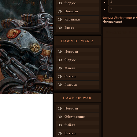
4
Форум
»
Новости
Форум Warhammer
»
Картинки
Инквизиции)
Видео
Идеология Инк
DAWN OF WAR 2
Новости
Форум
Файлы
Статьи
Галерея
DAWN OF WAR
Новости
Обсуждение
Файлы
Статьи