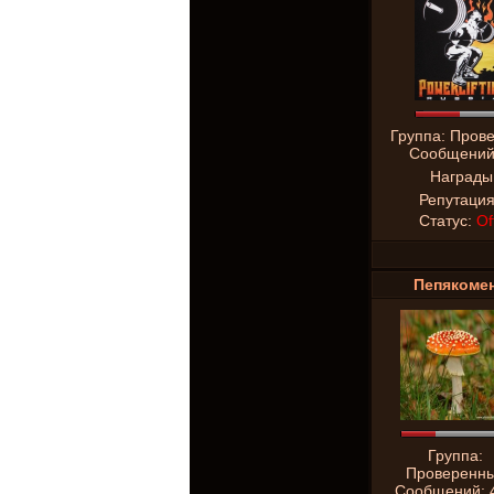
Группа: Пров
Сообщени
Награды
Репутаци
Статус:
Of
Пепякоме
Группа:
Проверенн
Сообщений: