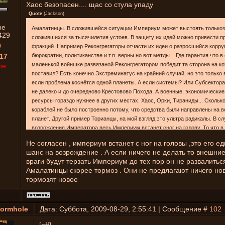
Хаос безопасен.... щас со стула упаду
Quote
(
Jackson
)
ые
Амалатинцы. В сложившейся ситуации Империум может выстоять толькоз
429
сложившихся за тысячилетия устоев. В защиту их идей можно привести п
0
фракций. Например Реконгрегаторы отчасти их идеи о разросшийся корру
17
бюрократии, политиканстве и т.п. верны но вот метды... Где гарантия что 
маленькой войншке развязаной Реконгрегатором победит та сторона на к
ne
поставил? Есть конечно Экстреминатус на крайний случай, но это только 
если проблема коснётся одной планеты. А если системы? Или Субсектор
не далеко и до очередново Крестовово Похода. А военные, экономические
ресурсы гораздо нужнее в других местах. Хаос, Орки, Тираниды... Скольк
кораблей не было построенно потому, что средства были направлены на 
планет. Другой пример Торианцы, на мой взгляд это ультра радикалы. В с
возрождения Императора весь Империум встанет сног на голову. То что в
обеспечен новый Крестовый Поход можно не сомневаться, обязательно н
Не согласен , империум встанет с ног на головы ,это его е
неверующие и недовольные, то насколлько он будет масштабным зависит 
шанс на возрождение . А если ничего не делать то внешни
сколько на тот момент все будет плохо. В итоге все сводится к тому, что
враги будут терзать Империум до тех пор он не развалиться
хватает и насущных проблем: внешиние враги, внутренние созданные вн
Амалатинцы скорее тормоз . Они не предлагают ничего нов
очередные проблемы созданные уже Инквизицией могут выйти боком.
тормозят новое
ormhole
Дата: Суббота, 2009-08-29, 2:55:41 | Сообщение #
102