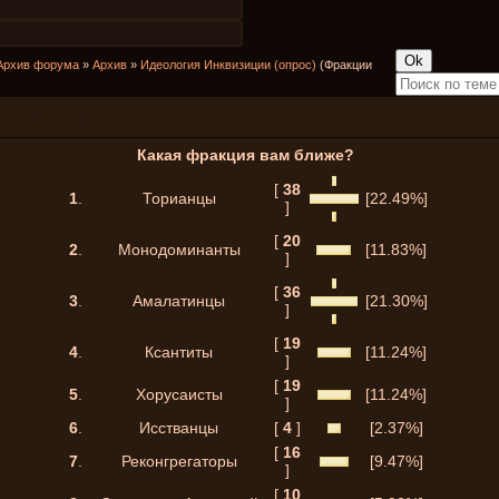
Архив форума
»
Архив
»
Идеология Инквизиции (опрос)
(Фракции
визиции (опрос)
Какая фракция вам ближе?
[
38
1
.
Торианцы
[22.49%]
]
[
20
2
.
Монодоминанты
[11.83%]
]
[
36
3
.
Амалатинцы
[21.30%]
]
[
19
4
.
Ксантиты
[11.24%]
]
[
19
5
.
Хорусаисты
[11.24%]
]
6
.
Исстванцы
[
4
]
[2.37%]
[
16
7
.
Реконгрегаторы
[9.47%]
]
[
10