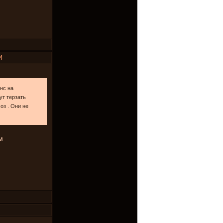
4
нс на
ут терзать
оз . Они не
м