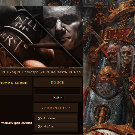
✪
Вход
✪
Регистрация
✪
Контакты
✪
RsS
ПОИСК
ФОРУМА АРХИВ
VERMINTIDE 2
Статьи
- только для чтения
Файлы