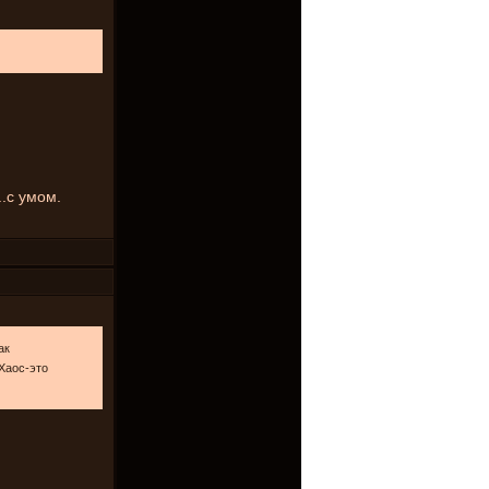
.
..с умом.
ак
--Хаос-это