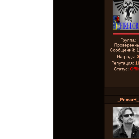
Группа:
Проверенн
Сообщений:
1
Награды:
Репутация:
1
Статус:
Offli
_PrimarH_