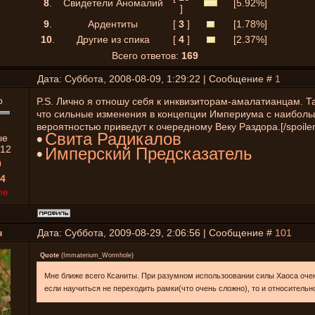
8
.
Свидетели Аномалий
[5.92%]
]
9
.
Ардентиты
[
3
]
[1.78%]
10
.
Другие из спика
[
4
]
[2.37%]
Всего ответов:
169
Дата: Суббота, 2008-08-09, 1:29:22 | Сообщение #
1
P.S. Лично я отношу себя к инквизиторам-амалатианцам. Та
что сильные изменения в концепции Империума с наибол
вероятностью приведут к очередному Веку Раздора.[/spoiler
•
Свита Радикалов
ые
12
•
Имперский Предсказатель
0
4
ne
н
Дата: Суббота, 2009-08-29, 2:06:56 | Сообщение #
101
Quote
(
Immaterium_Wormhole
)
Мне ближе всего Ксаниты. При разумном использоовании силы Хаоса очен
если научиться не переходить рамки(что очень сложно), то и относительн