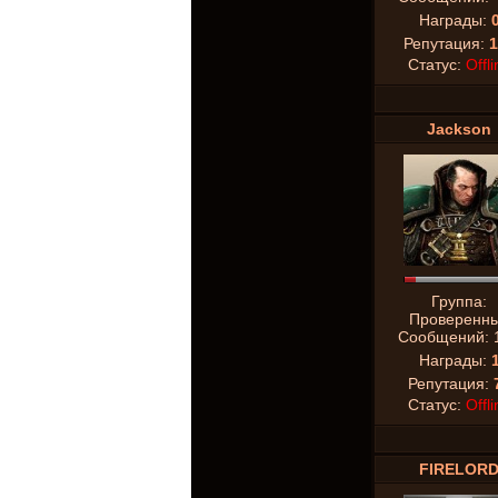
Награды:
Репутация:
1
Статус:
Offli
Jackson
Группа:
Проверенн
Сообщений:
Награды:
Репутация:
Статус:
Offli
FIRELOR