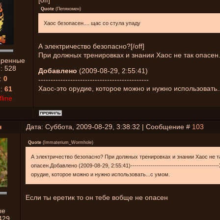
[off]
Quote
(
Пепякомен
)
Хаос безопасен.... щас со стула упаду
А электричество безопасно?[/off]
При должных тренировках и знании Хаос не так опасен
еренные
й:
528
Добавлено
(2009-08-29, 2:55:41)
:
0
---------------------------------------------
Хаос-это орудие, которое можно и нужно использовать.
я:
61
fline
н
Дата: Суббота, 2009-08-29, 3:38:32 | Сообщение #
103
Quote
(
Immaterium_Wormhole
)
А электричество безопасно? При должных тренировках и знании Хаос не т
опасен.Добавлено (2009-08-29, 2:55:41)-------------------------------------------
орудие, которое можно и нужно использовать...с умом.
Если ты еретик то он тебе вобще не опасен
ые
429