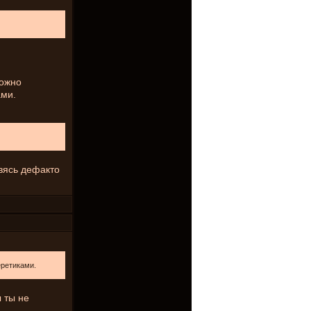
можно
ами.
овясь дефакто
еретиками.
ы ты не