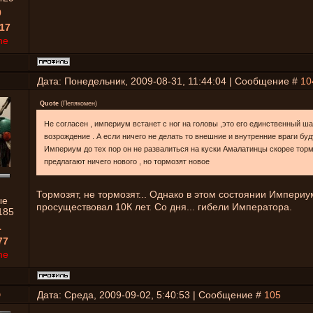
0
17
ne
Дата: Понедельник, 2009-08-31, 11:44:04 | Сообщение #
10
Quote
(
Пепякомен
)
Не согласен , империум встанет с ног на головы ,это его единственный ша
возрождение . А если ничего не делать то внешние и внутренние враги буд
Империум до тех пор он не развалиться на куски Амалатинцы скорее торм
предлагают ничего нового , но тормозят новое
Тормозят, не тормозят... Однако в этом состоянии Империу
ые
просуществовал 10К лет. Со дня... гибели Императора.
185
1
77
ne
D
Дата: Среда, 2009-09-02, 5:40:53 | Сообщение #
105