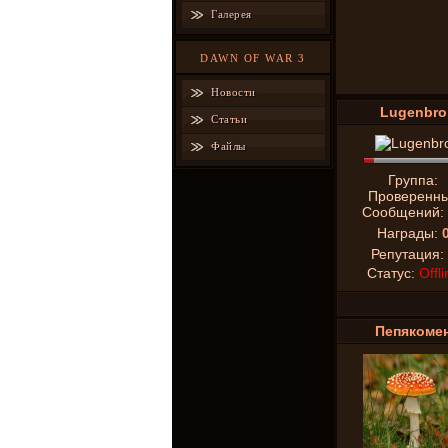
Галерея
DAWN OF WAR 3
Новости
Lugenbro
Статьи
Файлы
Группа:
Проверенн
Сообщений:
Награды:
Репутация:
Статус:
Offli
Пепякоме