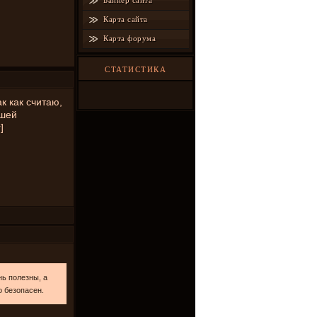
Баннер сайта
Карта сайта
Карта форума
СТАТИСТИКА
к как считаю,
ьшей
]
ь полезны, а
о безопасен.