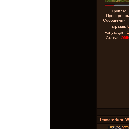
Группа:
Проверенн
Сообщений:
Награды:
Репутация:
1
Статус:
Offli
Immaterium_W