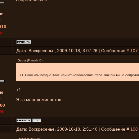
ые
0
516
ne
Дата: Воскресенье, 2009-10-18, 3:07:26 | Сообщение #
107
Quote
(
Primarh_D
)
+1. Рано или поздно Хаос начнет использовать тебя. Как бы ты не сопроти
+1
ые
0
Я за монодоминантов...
00
ne
Дата: Воскресенье, 2009-10-18, 2:51:40 | Сообщение #
108