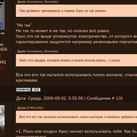
Quote
(
Immaterium_Wormhole
)
При должных тренировках и знании Хаос не так опасен.
"Не так"
Не так то может и не так, но опасен всё равно.
Хаос это не выше упомянутое электричество, от которого 
гарантированно защитится например резиновыми перчатк
ые
456
Quote
(
Immaterium_Wormhole
)
2
Хаос-это орудие, которое можно и нужно использовать...с умом.
041
ne
Все кто его так пытался использовать плохо кончали, стан
еретиками.
Дата: Среда, 2009-09-02, 5:55:56 | Сообщение #
106
Quote
(
FIRELORD
)
Все кто его так пытался использовать плохо кончали, становясь дефакто 
+1. Рано или поздно Хаос начнет использовать тебя. Как б
сопротивлялся.