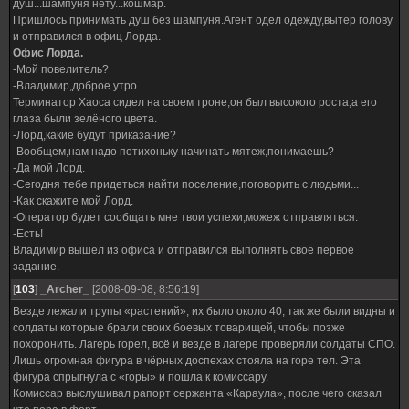
душ...шампуня нету...кошмар.
Пришлось принимать душ без шампуня.Агент одел одежду,вытер голову
и отправился в офиц Лорда.
Офис Лорда.
-Мой повелитель?
-Владимир,доброе утро.
Терминатор Хаоса сидел на своем троне,он был высокого роста,а его
глаза были зелёного цвета.
-Лорд,какие будут приказание?
-Вообщем,нам надо потихоньку начинать мятеж,понимаешь?
-Да мой Лорд.
-Сегодня тебе придеться найти поселение,поговорить с людьми...
-Как скажите мой Лорд.
-Оператор будет сообщать мне твои успехи,можеж отправляться.
-Есть!
Владимир вышел из офиса и отправился выполнять своё первое
задание.
[
103
]
_Archer_
[2008-09-08, 8:56:19]
Везде лежали трупы «растений», их было около 40, так же были видны и
солдаты которые брали своих боевых товарищей, чтобы позже
похоронить. Лагерь горел, всё и везде в лагере проверяли солдаты СПО.
Лишь огромная фигура в чёрных доспехах стояла на горе тел. Эта
фигура спрыгнула с «горы» и пошла к комиссару.
Комиссар выслушивал рапорт сержанта «Караула», после чего сказал