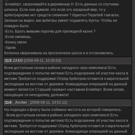
-Блэкберт, сворачивайте в деревеньку Н. Есть данные со спутника-
шпиона. Если они думали, что если это аграрный мир, то у
арбитрариума нет средств слежения ? Идиоты! Перебей там всех.
Запиши на видео, как арбитры умеют подавлять бунты. Чтобы не
повадно было.
-Есть. Брать живыми парочку для прилюдной казни ?
-Если сможешь.
-Конец связи.
-Удачи.
Колонна сворачивала на проселочное шоссе и и отсановились.
[
113
]
ZAED
[2008-09-11, 10:35:03]
Всем доступным силам в районе западного агро комплекса! Есть
подтверждение о попытке метежа! Есть подозрение об участии хаоса в
метеже.Требуется поддержка! Отряд Арбитров готовится к карательной
экспедиции на востоке от деревни. Командующи операцией на данный
момент является Старший сержант-наставник Блэкберт. Всем силам,
находящих ся неподалеку, доложите!
[
114
]
_Archer_
[2008-09-11, 10:51:11]
На подходах к форту была поймана чистота на которой говорилось :
- Всем доступным силам в районе западного агро комплекса! Есть
подтверждение о попытке метежа! Есть подозрение об участии хаоса в
метеже. Требуется поддержка! Отряд Арбитров готовится к карательной
экспедиции на востоке от деревни. Командующи операцией на данный