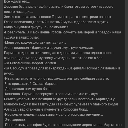
Все ждали его...
Деревня была маленькой,но жители были готовы встретить своего
нового командира.
Земля сотрясалась от шагов Терминатора...все смотрели на него...
Глава поселения,толстый и потный мужик с дробовиком в руках.
Когда он увидел фигуру...он поклонился...
-Повелитель...я и мои воины готовы служить вам верой и правдой,наша
судьба в ваших руках.
-Меня это радует...кстати вот деньги...
Агент подошел к бармену и вручил ему в руки чемодан.
Бармен жадно схватил чемодан с деньгами,и позвал одного своего
воина,он дал молодому воину чемодан и тот отнёс его в бар...
-За Революцию!-Заорал бармен.
-За Свободу и права для всех граждан!-Закричали воины с лазганами в
руках.
-Итак...вы знаете чего я от вас хочу...агент уже сообщил вам это.
-Что прикажите?-Сказал бармен.
-Для начало нам нужна база.
-Конешно.-Бармен повернулся к воинам и громко крикнул-
Ребята,укрепить все позиции вокруг деревни,построить барикады у
главного входа и поставить два станковых пулемёта у главного входа!
-Откуда у вас станковые пулемёты?-Спросил Лорд.
-Несколько недель назад купил у одного торговца оружием...
-Это хорошо.
-Повелитель,ваш офис будет в главном здании деревни,наш бар можно