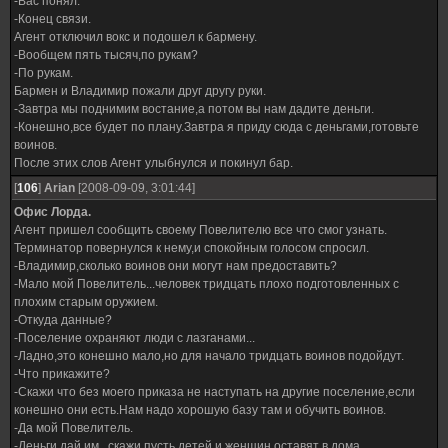
-Вас понял.
-Конец связи.
Агент отключил вокс и подошел к бармену.
-Вообщем пять тысяч,по рукам?
-По рукам.
Бармен и Владимир пожали друг другу руки.
-Завтра мы поднимим востание,а потом вы нам дадите деньги.
-Конешно,все будет по плану.Завтра я приду сюда с деньгами,готовьте
воинов.
После этих слов Агент улыбнулся и покинул бар.
[
106
]
Arian
[2008-09-09, 3:01:44]
Офис Лорда.
Агент пришел сообщить своему Повелителю все что смог узнать.
Терминатор повернулся к нему,и спокойным голосом спросил.
-Владимир,сколько воинов они могут нам предоставить?
-Мало мой Повелитель...человек тридцать плохо подготовленных с
плохим старым оружием.
-Откуда данные?
-Поселение охраняют люди с лазганами...
-Ладно,это конешно мало,но для начало тридцать воинов подойдут.
-Что прикажите?
-Скажи что без моего приказа не наступать на другие поселение,если
конешно они есть.Нам надо хорошую базу там и обучить воинов.
-Да мой Повелитель.
-Деньги дай им...скажи пусть детей и женщин оставят в дома.