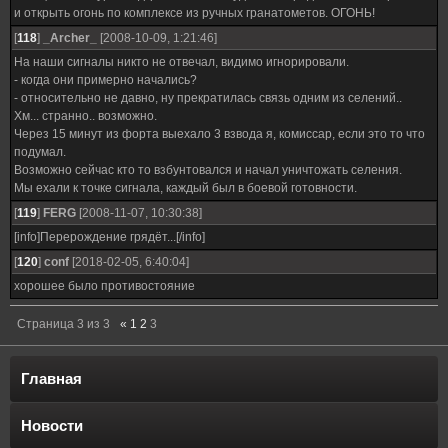
и открыть огонь по комплексе из ручных гранатометов. ОГОНЬ!
[
118
]
_Archer_
[2008-10-09, 1:21:46]
На наши сигналы никто не отвечал, видимо игнорировали.
- когда они примерно начались?
- относительно не давно, ну прекратилась связь одним из селений..
Хм... странно.. возможно.
Через 15 минут из форта выехало 3 взвода я, комиссар, если это то что
подумал.
Возможно сейчас кто то взбунтовался и начал уничтожать селения.
Мы ехали к точке сигнала, каждый был в боевой готовности.
[
119
]
FERG
[2008-11-07, 10:30:38]
[info]Перерождение грядёт...[/info]
[
120
]
conf
[2018-02-05, 6:40:04]
хорошее было противостояние
Страница
3
из
3
«
1
2
3
Главная
Новости