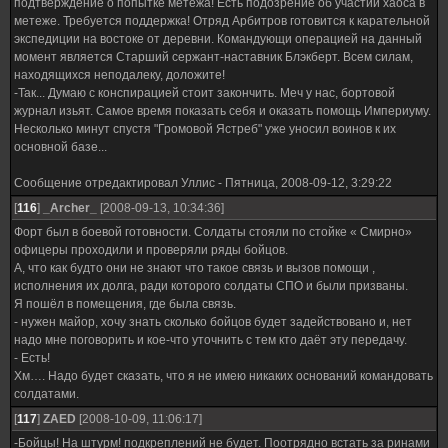
подтверждение о попытке метежа! Есть подозрение об участии хаоса в
метеже. Требуется поддержка! Отряд Арбитров готовится к карательной
экспедиции на востоке от деревни. Командующи операцией на данный
момент является Старший сержант-наставник Блэкберт. Всем силам,
находящихся неподалеку, доложите!
-Так... Думаю с конспирацией стоит закончить. Меч у нас, бортовой
журнал изьят. Самое время показать себя и оказать помощь Империуму.
Несколько минут спустя "Громовой Ястреб" уже уносил воинов к их
основной базе...
Сообщение отредактировал
Уллис
-
Пятница, 2008-09-12, 3:29:22
[
116
]
_Archer_
[2008-09-13, 10:34:36]
Форт был в боевой готовности. Солдаты стояли по стойке « Смирно»
офицеры проходили и проверяли ряды бойцов.
А, что как будто они не знают что такое связь и вызов помощи ,
исполнения их долга, ради которого солдаты СПО и были призваны.
Я пошёл в помещения, где была связь.
- нужен майор, хочу знать сколько бойцов будет задействовано и, нет
надо мне поговорить и кое-что уточнить с тем кто даёт эту передачу.
- Есть!
Хм…. Надо будет сказать, что я не имею никаких оснований командовать
солдатами.
[
117
]
ZAED
[2008-10-09, 11:06:17]
-Бойцы! На штурм! подкреплений не будет. Поотрядно встать за ринами