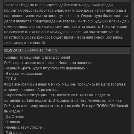
*в отеле* Видимо мне придется действовать в одиночку,врядли
получится обдурить арбитра.Благо найти мое досье не так просто,да и
настоящего моего имени никто тут не знает. Однако куда более важным
делом является предупреждение властей Мигтио о будущих планах,да и
о уже осуществленных как на спутнике так и на планете. Пока ситуация
не слишком плоха,но если мои худшие опасения подтвердяться то
опастность угрозы ксеносов будет практически ничтожной...осталось
лишь дождаться вестей.
[
112
]
ZAED
[2008-09-11, 7:48:59]
-Бойцы! По машинам! 1 взвод со мной!
Ребят практически всех я знал. Несколько новичков.
-Черный! Брать будем штурмом эту деревеньку ?
-Я сказал по машинам!
-ЕСТЬ!
Когда все уселись в наши 8 Рино, Машины тронулись по магисторали в
сторону западного Агро сектора.
-Обрисовываю ситуацию. Есть возможность метежа. Надое го
остановить. Либо подавить. Это зависит от того, успеем мы, или нет.
Ребят, на вас я могу положиться, как на себя. Все при ПОЛОНОЙ боевой
выкладке ?
-Да, Стивен.
-Отлично.
-Черный, тебя старлей.
-Дай связь.