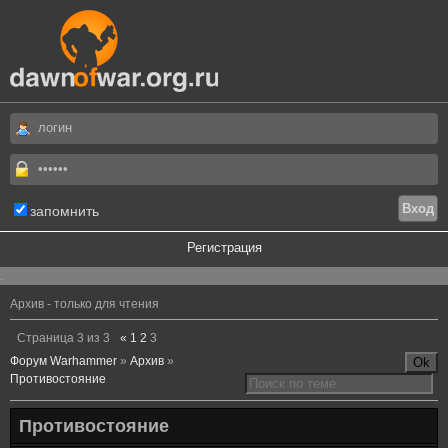
запомнить
Регистрация
.
Архив - только для чтения
Страница
3
из
3
«
1
2
3
Форум Warhammer
»
Архив
»
Противостояние
Противостояние