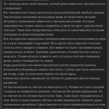
Тут природа жила своей жизнью, полной диких животных, беззаботности
и уединения.
Вот неизвестная птица пролетела над высокой кроной хвойного дерева.
Там большое насекомое высасывало кровь из гигантского четырёх
метрового тровоядного животного с витьевтыми рогами. Которые
закручивались словно лианы соединяясь и вростая друг с другом около
трёх раз. Такая игра продолжалась пока рога не заканчивались острыми
похожими на копья кончиками рогов.
Вся эта идиллия нарушилась непереносимым грохотом похожим на гром
но в рази слышамий и ощутимей. Весь центр леса охватило гтганское
поля из огня и жидкого пламени. Всё живое что было там моментально
превратилось в пепел. Трагения закончилась стольже быстро сколь и
началась. Пламя исчезло а вместо него осталось плотное покрывало
дыма, низко стелющегося по земле.
Когда дым более или менее рассеился в пепле показался иклинок,
воткнутый в обгаревшую землю, или пепел. Сейчас уже было нипонятно
где почва, а где остатки всего живого что было здесь.
Клинок был вполне скромный, не считае его давольно впечатляющих
размеров.
Он был изящным не смотря на свою простоту. Лезвие его было средней
толщены но невероятно длинное. Чопорное без всяких украшений. Но
ни смотря на это лезвие было полно Тьмы, тьма будто передвигалось в
нём. Жила и существовала. Жуткое лезвие призванное забирать души
поражонных им войнов. Единственное что было примечательного в этом