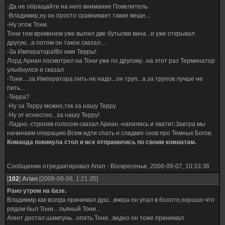
-Да не обращайте на него внимание Повелитель.
-Владимир,ну он просто сравнивает такие вещи....
-Ну этож Тони.
Тони тем временем уже выпил две бутылки вина...и уже открывал
другую...а потом он такое сказал....
-За Императора!Во имя Терры!
Лорд Ариан посмотрел на Тони уже по другому...на этот раз Терминатор
улыбнулся и сказал.
-Тони....за Императора пить не надо...он труп...а за трупов лучше не
пить...
-Терра?
-Ну за Терру можно,ток за нашу Терру.
-Ну эт еснессно...за нашу Терру!
-Ладно.-строгим голосом сказал Ариан.-напились и хватит.Завтра мы
начинаем операцию.Всем идти спать и сладких снов про Темных Богов.
Команда покинула стол и все отправились по своим комнатам.
Сообщение отредактировал
Arian
-
Воскресенье, 2008-09-07, 10:33:36
[
102
]
Arian
[2008-09-08, 1:21:35]
Рано утром на базе.
Владимир как всегда принимал душ...вчера он упал в болото,хорошо что
рядом был Тони....пьяный Тони...
Агент достал шампунь...опять Тони...видно он тоже принимал