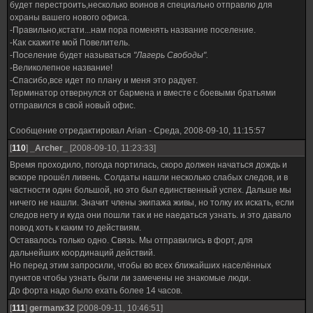
будет перестроить,несколько воинов я специально отправлю для
охраны вашего нового офиса.
-Правильно,кстати...нам пора поменять название поселение.
-Как скажите мой Повелитель.
-Поселение будет называться
"Лагерь Свободы".
-Великолепное название!
-Спасибо,все идет по плану и меня это радует.
Терминатор отвернулся от бармена и вместе с боевыми братьями
отправился в свой новый офис.
Сообщение отредактировал
Arian
-
Среда, 2008-09-10, 11:15:57
[
110
]
_Archer_
[2008-09-10, 11:23:33]
Время проходило, погода портилась, скоро должен начаться дождь и
вскоре прошёл ливень. Солдаты нашли несколько слабых следов, и в
частности один большой, но это был единственный успех. Дальше мы
ничего не нашли. Значит члены экипажа живы, но толку их искать, если
следов нету и куда они пошли так и не наедаться узнать. и это давало
повод хоть к каким то действиям.
Оставалось только одно. Связь. Мы отправились в форт, для
дальнейших координаций действий.
Но перед этим запросили, чтобы во всех ближайших населённых
пунктов чтобы узнать были ли замечены не знакомые люди.
До форта надо было ехать более 14 часов.
[
111
]
germanx32
[2008-09-11, 10:46:51]