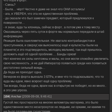
что пора в форт.
- Связь?
- Была… чёрт! Честно я даже не знал что ОНИ остались!
- ага, я УВЕРЕН, что эта не единственная проблема.
- да сказали что был замечен предмет, который придлежался к
поверхности…
- я знаю, куда ты клонишь, сейчас в форт.. а потом уже к тому месту.
Оказавшись через пять суток в форте мы нормально передали в штаб
информацию.
Реакция была ошеломительная. Не хватало контрабандистов и
преступников, и сверху( как выяснилось) ещё и культисты были на
планете( и это подтвердилось, молодец мальчик), так ещё пришлось
доложить ещё об одной проблеме…. Банды орков!
Нет конечно их силы ничтожны и малы, но они могли спокойно увеличить
свою численность , и не дай Император появиться среди них появиться
достаточно сильный вождь…
Да беда не приходит одна.
Вечером из форта выехало 3 БТРа, и мне что то подсказывало, что то
куда мы едем, явно вскроет ещё одну проблему.
Так всегда, беда не одна, враги нас в открытую не победят, но их много..
а это уже угроза.
[
104
]
Anchar
[2008-09-08, 9:46:41]
Густой лес простирался на многие километры материка, это было
единственное место незатронутое не людьми, ни орками, ни какими то
ни было разумными существами.