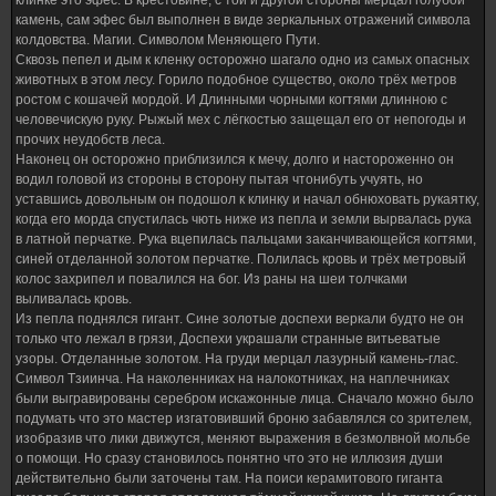
клинке это эфес. В крестовине, с той и другой стороны мерцал голубой
камень, сам эфес был выполнен в виде зеркальных отражений символа
колдовства. Магии. Символом Меняющего Пути.
Сквозь пепел и дым к кленку осторожно шагало одно из самых опасных
животных в этом лесу. Горило подобное существо, около трёх метров
ростом с кошачей мордой. И Длинными чорными когтями длинною с
человечискую руку. Рыжый мех с лёгкостью защещал его от непогоды и
прочих неудобств леса.
Наконец он осторожно приблизился к мечу, долго и настороженно он
водил головой из стороны в сторону пытая чтонибуть учуять, но
уставшись довольным он подошол к клинку и начал обнюховать рукаятку,
когда его морда спустилась чють ниже из пепла и земли вырвалась рука
в латной перчатке. Рука вцепилась пальцами заканчивающейся когтями,
синей отделанной золотом перчатке. Полилась кровь и трёх метровый
колос захрипел и повалился на бог. Из раны на шеи толчками
выливалась кровь.
Из пепла поднялся гигант. Сине золотые доспехи веркали будто не он
только что лежал в грязи, Доспехи украшали странные витьеватые
узоры. Отделанные золотом. На груди мерцал лазурный камень-глас.
Символ Тзиинча. На наколенниках на налокотниках, на наплечниках
были выгравированы серебром искажонные лица. Сначало можно было
подумать что это мастер изгатовивший броню забавлялся со зрителем,
изобразив что лики движутся, меняют выражения в безмолвной мольбе
о помощи. Но сразу становилось понятно что это не иллюзия души
действительно были заточены там. На поиси керамитового гиганта