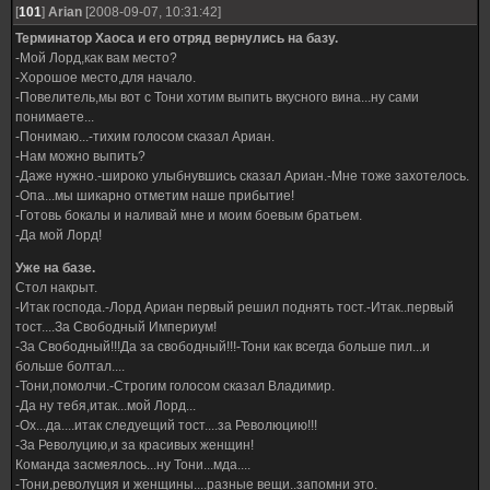
[
101
]
Arian
[2008-09-07, 10:31:42]
Терминатор Хаоса и его отряд вернулись на базу.
-Мой Лорд,как вам место?
-Хорошое место,для начало.
-Повелитель,мы вот с Тони хотим выпить вкусного вина...ну сами
понимаете...
-Понимаю...-тихим голосом сказал Ариан.
-Нам можно выпить?
-Даже нужно.-широко улыбнувшись сказал Ариан.-Мне тоже захотелось.
-Опа...мы шикарно отметим наше прибытие!
-Готовь бокалы и наливай мне и моим боевым братьем.
-Да мой Лорд!
Уже на базе.
Стол накрыт.
-Итак господа.-Лорд Ариан первый решил поднять тост.-Итак..первый
тост....За Свободный Империум!
-За Свободный!!!Да за свободный!!!-Тони как всегда больше пил...и
больше болтал....
-Тони,помолчи.-Строгим голосом сказал Владимир.
-Да ну тебя,итак...мой Лорд...
-Ох...да....итак следуещий тост....за Революцию!!!
-За Револуцию,и за красивых женщин!
Команда засмеялось...ну Тони...мда....
-Тони,револуция и женщины....разные вещи..запомни это.