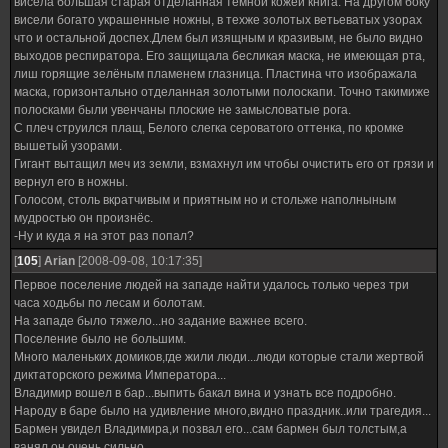
висела большая старая отделанная тёмной кожей книга. На другом боку
висели богато украшенные ножны, в техже золотых ветьеватых узорах
что и остальной доспех.Длем был изящным и кразивым, не было видно
выходов респиратора. Его защищала бесликая маска, не имеющая рта,
лиш горящие зелёным пламенем глазница. Пластина что изображала
маска, горизонтально отделанная золотыми полоскапи. Точно такимиже
полосками были увенчаны плоские не замысловатые рога.
С плеч струился плащ, Белого слегка сероватого оттенка, по кромке
вышетый узорами.
Гигант вытащил меч из земли, взмахнул им чтобы очистить его от грязи и
вернул его в ножны.
Голосом, столь вкратчивым и приятным но и стольже наполныным
мудростью он произнёс.
-Ну и куда я на этот раз попал?
[
105
]
Arian
[2008-09-08, 10:17:35]
Первое поселение людей на западе найти удалось только через три
часа ходьбы по лесам и болотам.
На западе было тяжело...но задание важнее всего.
Поселение было не большим.
Много маленьких домиков,где жили люди...люди которые стали жертвой
диктаторского режима Императора...
Владимир вошел в бар...выпить бакал вина и узнать все подробно.
Народу в баре было на удивление много,видно праздник..или трагедия...
Бармен увидел Владимира,и позвал его...сам бармен был толстым,а
ванял он очень сильно...