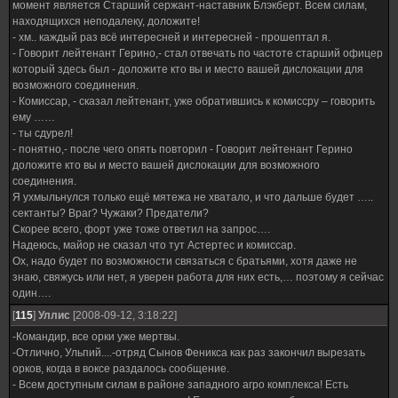
момент является Старший сержант-наставник Блэкберт. Всем силам,
находящихся неподалеку, доложите!
- хм.. каждый раз всё интересней и интересней - прошептал я.
- Говорит лейтенант Герино,- стал отвечать по частоте старший офицер
который здесь был - доложите кто вы и место вашей дислокации для
возможного соединения.
- Комиссар, - сказал лейтенант, уже обратившись к комиссру – говорить
ему ……
- ты сдурел!
- понятно,- после чего опять повторил - Говорит лейтенант Герино
доложите кто вы и место вашей дислокации для возможного
соединения.
Я ухмыльнулся только ещё мятежа не хватало, и что дальше будет …..
сектанты? Враг? Чужаки? Предатели?
Скорее всего, форт уже тоже ответил на запрос….
Надеюсь, майор не сказал что тут Астертес и комиссар.
Ох, надо будет по возможности связаться с братьями, хотя даже не
знаю, свяжусь или нет, я уверен работа для них есть,… поэтому я сейчас
один….
[
115
]
Уллис
[2008-09-12, 3:18:22]
-Командир, все орки уже мертвы.
-Отлично, Ульпий....-отряд Сынов Феникса как раз закончил вырезать
орков, когда в воксе раздалось сообщение.
- Всем доступным силам в районе западного агро комплекса! Есть