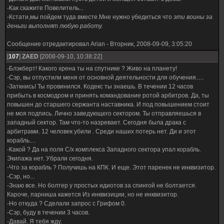
-Как скажите Повелитель...
-Кстати,мы пойдем туда вместе.Мне нужно убедиться что
эти воины за
деньги выполнят любую работу.
Сообщение отредактировал
Arian
-
Вторник, 2008-09-09, 3:05:20
[
107
]
ZAED
[2008-09-10, 10:38:22]
-Блэкберт! Какого хрена ты на спутнике ? Живо на планету!
-Сэр, вы отпустили меня от основной деятельности для обучения.....
-Заткнись! Ты провинился. Кодекс ты знаешь. В течении 12 часов
прибыть в космодром и принять командование ротой арбитров. Да, ты
повышен до старшего сержанта наставника. И под повышением стоит
не моя подпись. Лично заведующего сектором. Ты отправляешься в
западный сектор. Там что-то назревает. Сегодня была драка с
арбитрами. 12 человек убили . Среди наших потерь нет. Ди и этот
корабль....
-Какой ? Да на поля С/х комплекса Западного сектора упал корабль.
Экипажа нет. Убрали сегодня.
-Что за корабль ? Получишь на КПК. И еще. Этот паренек не инквизитор.
-Сэр, но...
-Знаю все. Но болтер у простых идиотов за спингой не болтается.
Кароче, парниша кажется Из инквизиции, но не инквизитор.
-Но откуда ? Сделали запрос с Грифом 0.
-Сэр, буду в течении 3 часов.
-Давай. Я тебя жду.