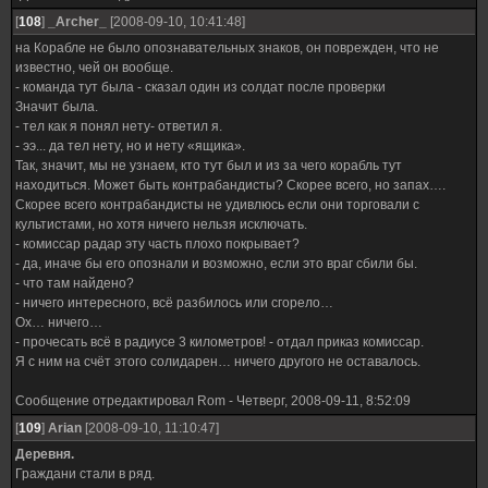
[
108
]
_Archer_
[2008-09-10, 10:41:48]
на Корабле не было опознавательных знаков, он поврежден, что не
известно, чей он вообще.
- команда тут была - сказал один из солдат после проверки
Значит была.
- тел как я понял нету- ответил я.
- ээ... да тел нету, но и нету «ящика».
Так, значит, мы не узнаем, кто тут был и из за чего корабль тут
находиться. Может быть контрабандисты? Скорее всего, но запах….
Скорее всего контрабандисты не удивлюсь если они торговали с
культистами, но хотя ничего нельзя исключать.
- комиссар радар эту часть плохо покрывает?
- да, иначе бы его опознали и возможно, если это враг сбили бы.
- что там найдено?
- ничего интересного, всё разбилось или сгорело…
Ох… ничего…
- прочесать всё в радиусе 3 километров! - отдал приказ комиссар.
Я с ним на счёт этого солидарен… ничего другого не оставалось.
Сообщение отредактировал
Rom
-
Четверг, 2008-09-11, 8:52:09
[
109
]
Arian
[2008-09-10, 11:10:47]
Деревня.
Граждани стали в ряд.