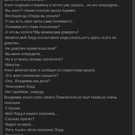
Агент подошёл к бармену и хотел уже сказать....но его опередили...
-Вы агент?-тихим голосом сказал бармен.
-Вообщем да.Откуда вы узнали?.
-У нас есть свои связи,сами понимаете...
-Понимаю,кто глава поселение?
-А что вы хотите?Мы можем вам доверять?
-Можете,мой Лорд послал меня сюда узнать,есть здесь те,кто не
доволен...
-Не доволен правительством?
-Вы меня опередили...
-Ну и отлично,сколько заплатите?
-Минутку...
Агент включил вокс и сообщил по секретному каналу.
-Это агент,прием как слышите?
-Опа...Владимир,как дела?
-Тони,нужен Лорд.
-Нет проблем...секунду.
Владимир узнал голос своего Повелителя,он был тихим,но очень
опасным...
-Слушаю.
-Мой Лорд,я нашел союзника....
-Сколько просит?
-Видно не мало...
-Пять тысяч.-чётко произнес Лорд.