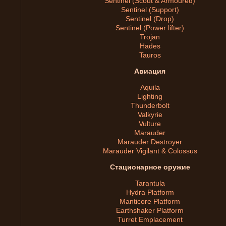
Sentinel (Scout & Armoured)
Sentinel (Support)
Sentinel (Drop)
Sentinel (Power lifter)
Trojan
Hades
Tauros
Авиация
Aquila
Lighting
Thunderbolt
Valkyrie
Vulture
Marauder
Marauder Destroyer
Marauder Vigilant & Colossus
Стационарное оружие
Tarantula
Hydra Platform
Manticore Platform
Earthshaker Platform
Turret Emplacement