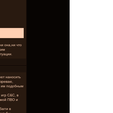
ни она,ни что
ким
туации.
ют наносить
зреваю,
и им подобным
 игр C&C, в
темой ПВО и
багги в