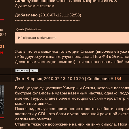
Aurik
,лучше попроси Орле вырезать картинки из ИА8
Лучше чем с текстом
Добавлено
(2010-07-12, 11:52:58)
---------------------------------------------
ые
Quote
(
SabrinaLion
)
821
ИГ обретает мобильность.
0
31
Жаль что эта машинка только для Элизии (впрочем ей уже 
ne
либо другое,учитывая жгучую ненависть ГВ и ФВ к Элизанс
Десантным частям,не поможет) - очень полезна в любой си
Дата: Вторник, 2010-07-13, 10:10:20 | Сообщение #
154
Вообще уже существуют Химеры и Сенты, которые позволя
быстрые фланговые удары наземным частям, однако, подо
именно Таурос станет бичем мотоциклов/скиммеров/Тетр 
машин противника.
Пока я видел лучшее применение фронтовых багги в серии
частности у GDI - это багги с установленной ракетной сис
легким минометом.
Ставить тяжелое вооружение на них не вижу смысла. Пока 
ые