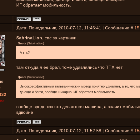
ИГ обретает мобильность.
Дата: Понедельник, 2010-07-12, 11:46:41 | Сообщение #
15
SabrinaLion
, спс за картинки
Quote
(
SabrinaLion
)
А ттх?
там откуда я ее брал, тоже удивлялись что ТТХ нет
Quote
(
SabrinaLion
)
ые
Высокоэффективный гальванический мотор приятно удивляет, а то, что м
0
да еще и багги, вообще шикарно. ИГ обретает мобильность.
932
ne
вообще вроде как это десантная машина, а значит мобиль
вдвойне
Дата: Понедельник, 2010-07-12, 11:52:58 | Сообщение #
15