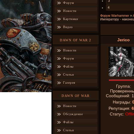
3
Форум
4
Новости
Форум Warhammer
»
Картинки
Императору - наконец-
Видео
Подробный обз
Jerico
DAWN OF WAR 2
Новости
Форум
Файлы
Статьи
Галерея
Группа:
Проверенн
Сообщений:
1
DAWN OF WAR
Награды:
Новости
Репутация:
6
Статус:
Offli
Обсуждение
Файлы
Статьи