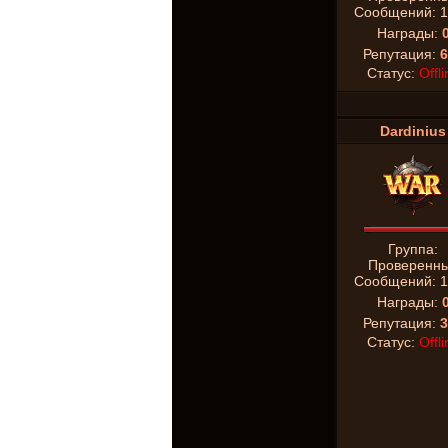
Сообщений:
1
Награды:
Репутация:
6
Статус:
Offli
Dardinius
Группа:
Проверенн
Сообщений:
1
Награды:
Репутация:
3
Статус:
Offli