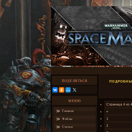
ПОДЕЛИТЬСЯ
ПОДРОБНЫЙ
МЕНЮ
Страница
4
из
Главная
«
1
Файлы
2
Статьи