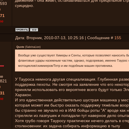
движении - она живет, останавливаться для прицельной ст
593
суицидно.
0
71
ne
Дата: Вторник, 2010-07-13, 10:25:16 | Сообщение #
155
Quote
(
SabrinaLion
)
Вообще уже существуют Химеры и Сенты, которые позволяют наносить б
фланговые удары наземным частям, однако, подозреваю, именно Таурос 
мотоциклов/скиммеров/Тетр и им подобным машин противника.
ые
У Тауроса немнога другая специализация. Глубинная разве
821
поддержка пехоты. Не смотря на заявление что его некото
0
приняли использовать его вероятнее всего будут только Эл
31
Харакон.
ne
И это единственная действительно шустрая машинка у ме
которая может им быстро оказать поддержку тяжёлым воор
бы странно не звучало но в ИА8 бойцы роты "А" вроде как 
стреляли из лазпушек и попадали-тут наверное дело опыта 
Хотя грубо говоря Тауросу практически нечего делать в от
столкновении: их задача собирать информацию в тылу