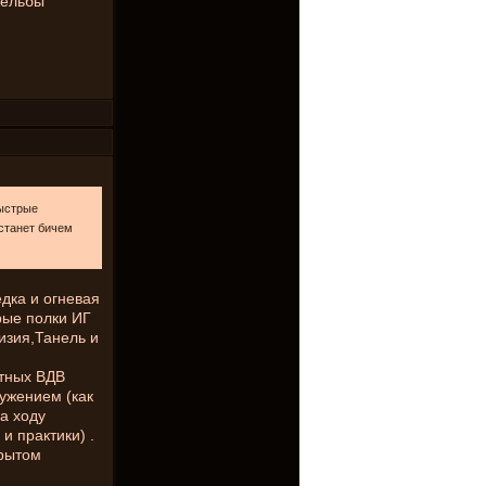
рельбы
ыстрые
станет бичем
дка и огневая
рые полки ИГ
изия,Танель и
стных ВДВ
ужением (как
на ходу
и практики) .
крытом