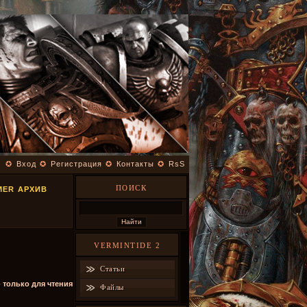
✪
Вход
✪
Регистрация
✪
Контакты
✪
RsS
ПОИСК
MER АРХИВ
VERMINTIDE 2
Статьи
- только для чтения
Файлы