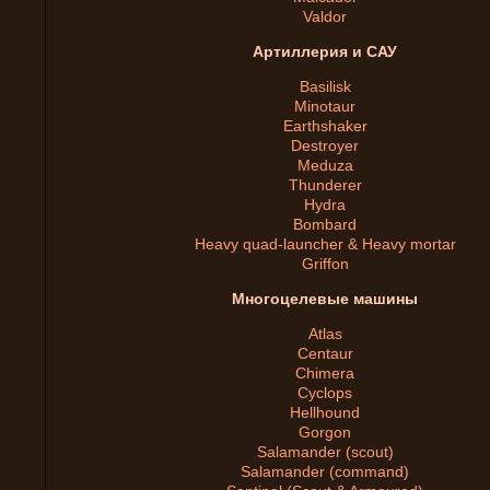
Valdor
Артиллерия и САУ
Basilisk
Minotaur
Earthshaker
Destroyer
Meduza
Thunderer
Hydra
Bombard
Heavy quad-launcher & Heavy mortar
Griffon
Многоцелевые машины
Atlas
Centaur
Chimera
Cyclops
Hellhound
Gorgon
Salamander (scout)
Salamander (command)