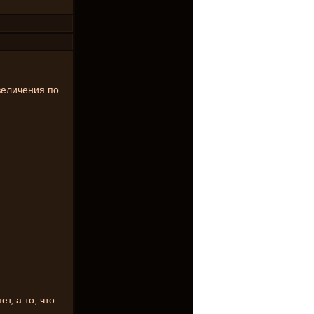
величения по
.
, а то, что