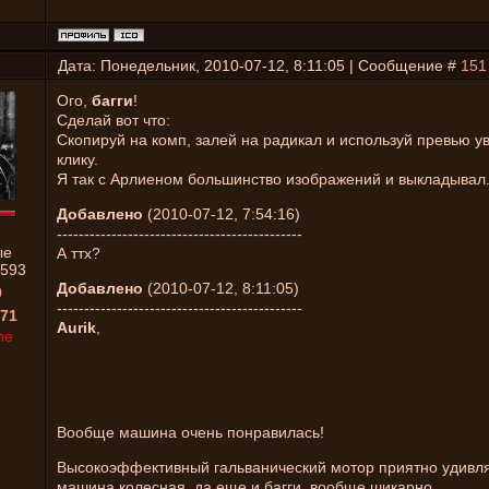
Дата: Понедельник, 2010-07-12, 8:11:05 | Сообщение #
151
Ого,
багги
!
Сделай вот что:
Скопируй на комп, залей на радикал и используй превью у
клику.
Я так с Арлиеном большинство изображений и выкладывал
Добавлено
(2010-07-12, 7:54:16)
---------------------------------------------
ые
А ттх?
593
Добавлено
(2010-07-12, 8:11:05)
0
---------------------------------------------
71
Aurik
,
ne
Вообще машина очень понравилась!
Высокоэффективный гальванический мотор приятно удивляет
машина колесная, да еще и багги, вообще шикарно.