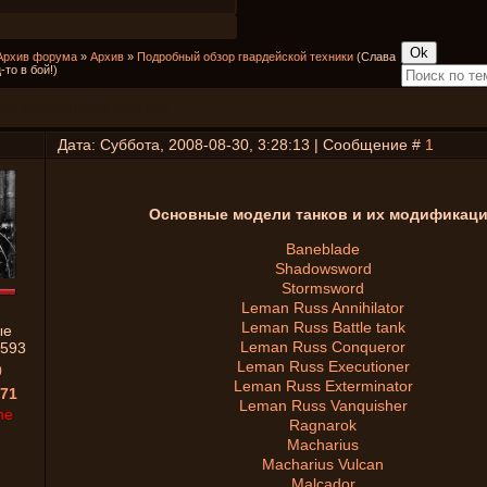
Архив форума
»
Архив
»
Подробный обзор гвардейской техники
(Слава
то в бой!)
ор гвардейской техники
Дата: Суббота, 2008-08-30, 3:28:13 | Сообщение #
1
Основные модели танков и их модификац
Baneblade
Shadowsword
Stormsword
Leman Russ Annihilator
Leman Russ Battle tank
ые
Leman Russ Conqueror
593
Leman Russ Executioner
0
Leman Russ Exterminator
71
Leman Russ Vanquisher
ne
Ragnarok
Macharius
Macharius Vulcan
Malcador