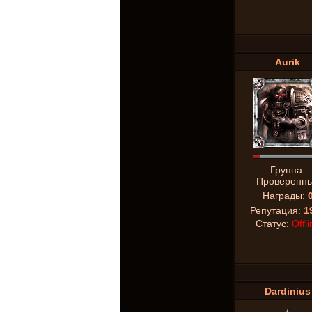
Aurik
Группа:
Проверенн
Награды:
Репутация:
1
Статус:
Offli
Dardinius