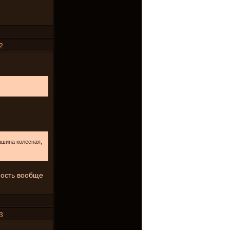
2
ашина колесная,
ность вообще
3