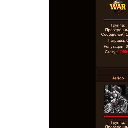
Группа:
Проверенн
Сообщений:
1
Награды:
Репутация:
3
Статус:
Offli
Jerico
Группа:
Проверенн