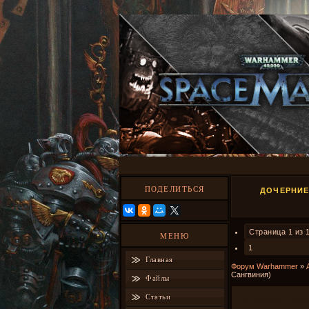
ПОДЕЛИТЬСЯ
ДОЧЕРНИЕ
Страница
1
из
МЕНЮ
1
Главная
Форум Warhammer
»
Сангвиния)
Файлы
Статьи
Дочерние Орде