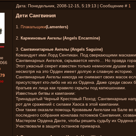
Дата: Понедельник, 2008-12-15, 5:19:13 | Сообщение #
1
Дети Сангвиния
1.
Плакальщики
(Lamenters)
2.
Карминовые Ангелы (Angels Encarmine)
3.
Сангвинитарные Ангелы (Angels Saguine)
Командует ими Лорд Сентикан. Под сверкающими масками
ые
Сангвинарных Ангелов, скрывается нечто… Но правда гора
066
Этот ужасный секрет известен только немногим душам вне
0
несмотря на это Орден имеет долгую и славную историю.
79
Сангвинарные Ангелы никогда не снимают своих масок есл
ne
присутствует кто-либо не из их Ордена. Даже среди своих 
братьев их лица как правило скрыты под капюшонами.
Известные битвы и кампании:
Тринадцатый Черный Крестовый Поход: Сангвинарные нап
рот для сражений с силами Хаоса в этой кампании.
Они также оказали помощь Кровавым Ангелам на Бале во 
последнего собрания конклава потомков Сангвиния, созва
Мастером Ордена Данте, чтобы решить судьбу их Ордена-
Участвовали в защите останков примарха.