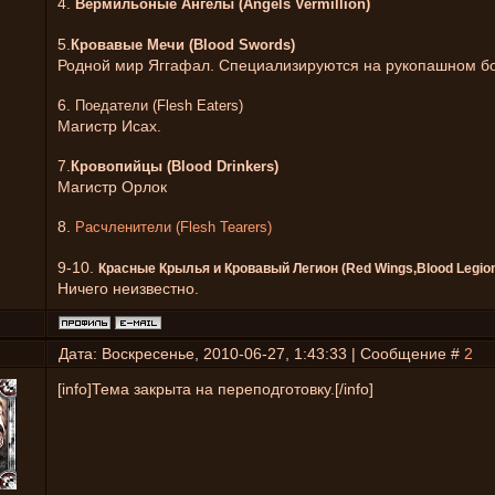
4.
Вермильоные Ангелы (Angels Vermillion)
5.
Кровавые Мечи (Blood Swords)
Родной мир Яггафал. Специализируются на рукопашном б
6.
Поедатели (Flesh Eaters)
Магистр Исах.
7.
Кровопийцы (Blood Drinkers)
Магистр Орлок
8.
Расчленители (Flesh Tearers)
9-10.
Красные Крылья и Кровавый Легион (Red Wings,Blood Legio
Ничего неизвестно.
Дата: Воскресенье, 2010-06-27, 1:43:33 | Сообщение #
2
[info]Тема закрыта на переподготовку.[/info]