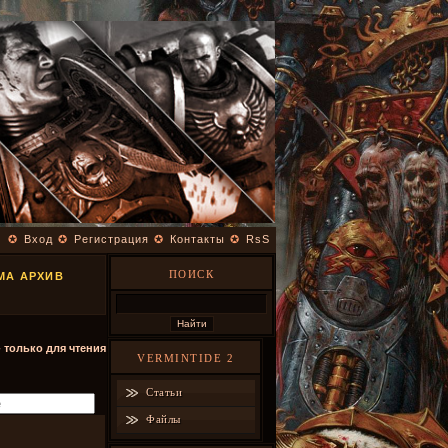
✪
Вход
✪
Регистрация
✪
Контакты
✪
RsS
ПОИСК
МА АРХИВ
- только для чтения
VERMINTIDE 2
Статьи
Файлы