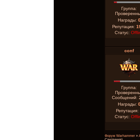
Группа:
Проверенн
Награды:
Репутация:
1
Статус:
Offli
conf
Группа:
Проверенн
Сообщений:
Награды:
Репутация:
Статус:
Offli
Форум Warhammer
»
Сангвиния)