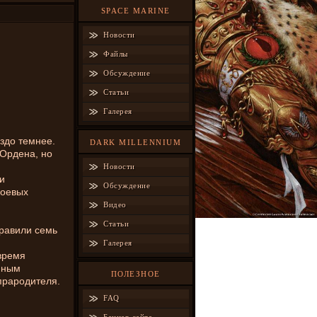
SPACE MARINE
Новости
Файлы
Обсуждение
Статьи
Галерея
здо темнее.
DARK MILLENNIUM
 Ордена, но
Новости
и
Обсуждение
боевых
Видео
Статьи
равили семь
Галерея
время
нным
ПОЛЕЗНОЕ
прародителя.
FAQ