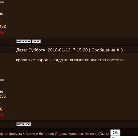
ые
0
932
ne
Дата: Суббота, 2018-01-13, 7:15:20 | Сообщение #
3
кровавые вороны когда то вызывали чувство восторга
ые
295
0
0
ne
Архив форума
»
Архив
»
Дочерние Ордены Кровавых Ангелов
(Сыны