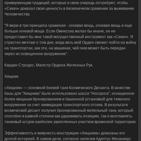
приверженцам традиций, которые в свою очередь потребуют, чтобы
«Секач» доказал свою ценность в бесконечном сражении за выживание
Человечества.
"Я верю в три принципа сражения - огневая мощь, огневая мощь и еще
больше огневой мощи. Если Омниссиа желал бы иначе, он не
предоставил бы мне такой могущественный инструмент как «Секач». Я
страстно мечтаю о том дне, когда весь мой Орден сможет пойти на войну
на транспортах, как эти, на машинах, чей гнев может быть передан
через их освященное вооружение".
Кардан Стродос, Магистр Ордена Железных Рук.
Хищник
«Хищник» — основной боевой танк Космического Десанта. В качестве
базы для "Хищника" было использовано шасси "Носорога", оснащенное
более мощным бронированием и башенной установкой для тяжелого
вооружения за счет ликвидации транспортного отсека. В результате
космический десант получил бронированный мобильный танк, который
способен в равной степени как удерживать позицию, так и возглавлять
танковый штурм наиболее укрепленных участков вражеской территории.
Эффективность и живучесть конструкции «Хищника» доказаны его
долгой историей. В самом деле, согласно записям Адептус Механикус