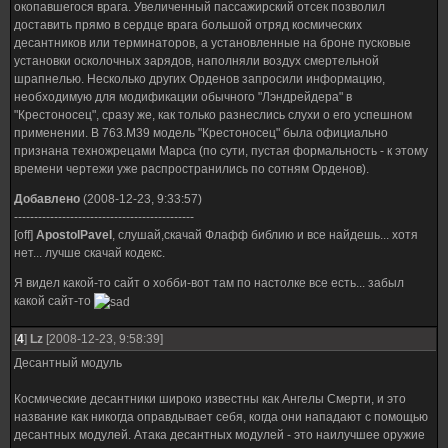
окопавшегося врага. Увеличенный пассажирский отсек позволил
доставить прямо в сердце врага большой отряд космических
десантников или терминаторов, а установленные на броне пусковые
установки осколочных зарядов, наполняли воздух смертельной
шрапнелью. Несколько других Орденов запросили информацию,
необходимую для модификации обычного "Лэндрейдера" в
"Крестоносец", сразу же, как только разнеслись слухи о его успешном
применении. В 763.М39 модель "Крестоносец" была официально
признана техножрецами Марса (по сути, пустая формальность - к этому
времени чертежи уже распространились по сотням Орденов).
Добавлено
(2008-12-23, 9:33:57)
---------------------------------------------
[off]
ApostolPavel
, слушай,скачай Флафф библию и все найдешь... хотя
нет... лучше скачай кодекс.
Я видел какой-то сайт о хобби-вот там по настолке все есть... забыл
какой сайт-то
[
4
]
Lz
[2008-12-23, 9:58:39]
Десантный модуль
Космические десантники широко известны как Ангелы Смерти, и это
название как никогда оправдывает себя, когда они нападают с помощью
десантных модулей. Атака десантных модулей - это наилучшее оружие