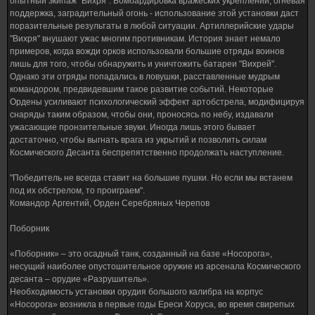
опытный экипаж "Вихря". Бомбардировка вражеских укреплений, огневая
поддержка, заградительный огонь - использование этой установки даст
поразительные результаты в любой ситуации. Артиллерийские удары
"Вихря" внушают ужас многим противникам. История знает немало
примеров, когда вожди орков использовали большие отряды воинов
лишь для того, чтобы обнаружить и уничтожить батареи "Вихрей".
Однако эти отряды попадались в ловушки, расставленные мудрым
командором, предвидевшим такое развитие событий. Некоторые
Ордены усиливают психологический эффект артобстрела, модифицируя
снаряды таким образом, чтобы они, проносясь по небу, издавали
ужасающие пронзительные звуки. Иногда лишь этого бывает
достаточно, чтобы выгнать врага из укрытий и позволить силам
Космического Десанта беспрепятственно продолжать наступление.
"Победитель не всегда ставит на большие пушки. Но если мы встанем
под их обстрелом, то проиграем".
Командор Аргентий, Орден Серебряных Черепов
Поборник
«Поборник» – это осадный танк, созданный на базе «Носорога»,
несущий наиболее опустошительное оружие из арсенала Космического
десанта – орудие «Разрушитель».
Необходимость установки орудия большого калибра на корпус
«Носорога» возникла в первые годы Ереси Хоруса, во время свирепых