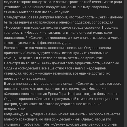
модели которого пожертвовали частью транспортной вместимости ради
установления башенного вооружения, обычно в виде спаренных
тяжелых болтеров или лазерных пушек.
Стандартная боевая доктрина говорит, что транспорты «Секач» должны
быть развернуты как транспорты огневой поддержки, сопровождая
«Носороги» или команды пехоты в самое сердце сражения. Поскольку
транспорты «Носорог» не так сильны в плане огневой мощи, даже
единственный «Секач», прикрепленным к ним в качестве эскорта может
заметно увеличить эффективность удара.
Впечатленные его многоплановостью, несколько Орденов начали
применять «Секач» в других ролях, используя их как мобильные
командные центры и тяжелое разведывательное прикрытие.
Несмотря на то, что «Секач» доказал свою эффективность, некоторые
Ордены космодесанта все еще относятся к нему с недоверием,
утверждая, что это – «новая» технология, все еще не достаточно
проверенная в сражении.
В этом мнении есть определенная логика – «Секач» используется всего
лишь в течение четырех тысяч лет, в то время, как «Носорог» и
«Хищник» воевали еще до Ереси Гора. Но факт того, что большинство
Орденов приняло «Секач» как краеугольный камень их операционных
доктрин, доказывает, что такое подозрительное отношение
неправильно.
Когда-нибудь в будущем «Секач» может заменить «Носорог» в качестве
главного транспорта космических десантников. Однако, чтобы это
случилось, требуется, чтобы «Секач» доказал свою ценность стойким