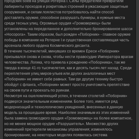
городских боев на улицах Ротерна I. Силы предателей превратили
лабиринты проходов и рокритовых строений в ужасающие защитные
сооружения, и силам лоялистов потребовалось найти способ
доставлять оружие, способное разрушать бункеры, в нужные места
среди тесных улиц. Огромные орудия «Громовержец» были
установлены на переделанное и дополнительно бронированное шасси
«Носорога». Таким образом, был рожден «Поборник» - главное оружие
победы в компании на Ротерне I и существенная составляющая часть
арсенала любого ордена Космического десанта.
В течение тысячелетий, минувших со времен Ереси «Поборник»
призывался снова и снова, чтобы нести правосудие Императора врагам
человечества. Логика, что привела к рождению «Поборника», так же
тверда в конце 41-го тысячелетия, как и десять тысяч лет назад. Среди
переплетения улиц миров-ульев или других аналогичных мест
«Поборник» не имеет себе равных. Там где другую технику быстро
обойдут с фланга, «Поборник» может просто уничтожить препятствие
на своем пути и проехать по руинам.
Несмотря на ошеломляющий успех, в течении столетий «Поборник»
подвергся значительным изменениям. Более того, имеется ряд
модернизаций и технологических ухищрений, внесенных в данную
модель за прошедшее время. Наиболее значимым из этих изменений
была замена громоздкого орудия «Громовержец» на более компактное,
но не менее мощное орудие «Разрушитель». Множество других
изменений претерпели механизмы управления; изменялось
бронирование, на некоторых моделях появилась система