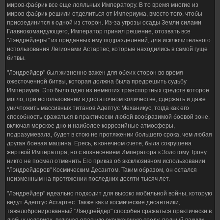
миров-фабрик все еще лояльных Императору. В то время многие из
миров-фабрик решили отделиться от Империума, вместо того, чтобы
присоединится к одной из сторон. Из-за угрозы осады Земли силами
Главнокомандующего, Император принял решение, отозвать все
"Лэндрейдеры" из преданных ему подразделений, для исключительного
использования Легионами Астартес, которые находились в самой гуще
битвы.
"Лэндрейдер" был жизненно важен для обеих сторон во время
ожесточенной битвы, которая должна была предрешить судьбу
Империума. Это было одно из немногих транспортных средств которое
могло, при использовании в достаточном количестве, сдержать и даже
уничтожить массивных титанов Адептус Механикус, тогда как его
способность сражаться в практически любой вообразимой боевой зоне,
включая морское дно и наиболее коррозийные атмосферы,
подразумевала, будет в стою не протяжении большего срока, чем любая
другая боевая машина. Ересь, в конечном счете, была сокрушена
жертвой Императора, но с вознесением Императора к Золотому Трону
никто не посмел отменить Его приказ об эксклюзивном использовании
"Лэндрейдеров" Космическим Десантом. Таким образом, он остался
неизменным на протяжении последних десяти тысяч лет.
"Лэндрейдер" идеально подходит для высоко мобильной войны, которую
ведут Адептус Астартес. Также как и космические десантники,
тяжелобронированный "Лэндрейдер" способен сражаться практически в