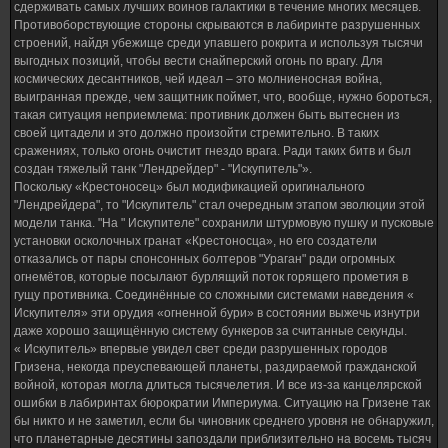
сдерживать самых лучших воинов галактики в течение многих месяцев.
Противоборствующие стороны скрываются в лабиринте разрушенных
строений, найдя убежище среди упавшего рокрита и используя тысячи
выгодных позиций, чтобы вести снайперский огонь по врагу. Для
космических десантников, чей идеал – это молниеносная война,
выигранная прежде, чем защитник поймет, что, вообще, нужно бороться,
такая ситуация неприемлема: противник должен быть вытеснен из
своей цитадели и это должно произойти стремительно. В таких
сражениях, только огонь очистит гнездо врага. Ради таких битв и был
создан тяжелый танк "Лендрейдер" - "Искупитель"».
Поскольку «Крестоносец» был модификацией оригинального
"Лендрейдера", то "Искупитель" стал очередным этапом эволюции этой
модели танка. "На " Искупителе" сохранили штурмовую пушку и пусковые
установки осколочных гранат «Крестоносца», но его создатели
отказались от пары спонсонных болтеров "Ураган" ради огромных
огнемётов, которые посылают бурлящий поток горящего прометия в
гущу противника. Соединённые со сложными системами наведения «
Искупителя» эти орудия «огненной бури» в состоянии выжечь изнутри
даже хорошо защищённую систему бункеров за считанные секунды.
« Искупитель» впервые увидел свет среди разрушенных городов
Гризена, некогда преуспевающей планеты, раздираемой гражданской
войной, которая могла длиться тысячелетия. И все из-за канцелярской
ошибки в лабиринтах бюрократии Империума. Ситуацию на Гризене так
бы никто и не заметил, если бы чиновник среднего уровня не обнаружил,
что планетарные десятины запоздали приблизительно на восемь тысяч