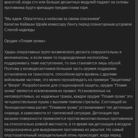
красотой, когда сто или больше десантных модулей падают на головы
противника будто кричащие предвестники горя.
"Мы идем. Обратитесь к небесам за своим спасением".
Капитан Кайваан Шрайк комиссару Ленту перед планетарным штурмом
Слепой надежды
Орудие «Пламя грома»
Удары оперативных групп космического десанта сокрушительны и
молниеносны, и если какие то подразделения неспособны
поддерживать темп наступления, то они становятся лишь обузой.
Поэтому у космодесантников большая часть оружия поддержки
установлена на транспорте, способном идти вровень с другими
войсковыми частями, что можно пронаблюдать на примере ”Защитника”
и ”Вихря”. Разработанное для стационарной защиты, орудие ”Пламя
грома” является исключением из правил. Установленные на
неповоротливых, но надежные траках, каждое орудие ”Пламя грома” это
четырехствольная пушка с высоким темпом стрельбы. Состоящий из
Технодесантника расчет ”Пламени грома” устанавливает тип детонации
снаряда, в зависимости от тактической ситуации. Детонация при
касании поверхности применяется против многочисленных противников
на относительно ровной местности, в то время как детонация в воздухе
предназначена для выкуривания противника из укрытия. Но самый
опустошительный заградительный огонь происходит, когда перед