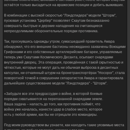
остаётся только высадиться на вражеские позиции и добить выживших.
В комбинации с высокой скоростью "Лэндспидера" модели "Шторм",
пусковая установка "Цербер" позволяет Скаутам безнаказанно
совершать быстрые и дерзкие нападения на считающиеся
непреодолимыми оборонительные порядки противника.
Так, проснувшись однажды утром, сумасшедший правитель Амара
обнаружил, что его внешние бастионы неожиданно захвачены Воющими
Грифонами и его собственные артиллерийские батареи, управляемые
теперь уже Скаутами Космического Десанта, осыпают снарядами
внутренний дворец. Эта операция, проведённая с такой скрытностью и
чёткостью, которые не могут дать ни обычная выброска в десантных
капсулах, ни отчаянный штурм на бронетранспортёрах "Носорог", стала
поворотной точкой в сокрушении сепаратистов Амара и гарантировала
дальнейшее существование модели "Лэндспидера" - "Шторм".
«Забудьте все эти предрассудки о войне, в которой боевые
порядки схватываются на перепаханной снарядами земле.
Ваша задача – напасть до того, как противник поймёт, что
война уже началась, нанести удар в слабое место, которое
есть у любой армии, как бы не отрицали это командиры.
Под моим руководством вы узнаете, как находить такие уязвимые места