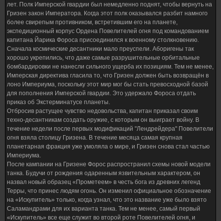
лет. Полк Имперской гвардии был немедленно поднят, чтобы вернуть на
Гризен закон Императора. Когда этот полк оказывался разбит намного
более свирепым противником, встретившим его на планете,
экспедиционный корпус Ордена Повелителей огня под командованием
капитана Йарика Фороса присоединился к военному столкновению.
Сначала космические десантники мало преуспели. Аборигены так
хорошо укрепились, что даже самые разрушительные орбитальные
бомбардировки не нанесли сильного ущерба их позициям. Тем не менее,
Имперская директива гласила то, что Гризен должен быть возвращён в
лоно Империума, поскольку этот мир мог бы стать превосходной базой
для пополнения Имперской гвардии. Это удержало Фороса отдать
приказ об Экстерминатусе планеты.
Отбросив растущее чувство недовольства, капитан приказал своим
техно-десантникам создать оружие, с которым он выиграет войну. В
течение недели после первых модификаций "Лендрейдера" Повелители
огня взяла столицу Гризена. В течение месяца самая крупная
планетарная фракция уже умоляла о мире, и Гризен снова стал частью
Империума.
После кампании на Гризене Форос распространил схемы новой модели
танка. Будучи от рождения одаренным язвительным характером, он
назвал новый образец «Прометеем» в честь бога из древних легенд
Терры, что принес людям огонь. Он изменил официальное обозначение
на «Искупитель» только, когда узнал, что это название уже было взято
Саламандрами для их варианта танка. Тем не менее, самый первый
«Искупитель» все еще служит во второй роте Повелителей огня, и