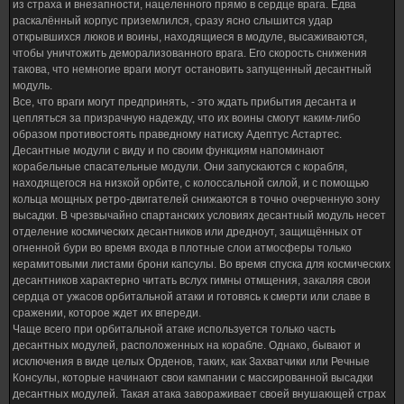
из страха и внезапности, нацеленного прямо в сердце врага. Едва
раскалённый корпус приземлился, сразу ясно слышится удар
открывшихся люков и воины, находящиеся в модуле, высаживаются,
чтобы уничтожить деморализованного врага. Его скорость снижения
такова, что немногие враги могут остановить запущенный десантный
модуль.
Все, что враги могут предпринять, - это ждать прибытия десанта и
цепляться за призрачную надежду, что их воины смогут каким-либо
образом противостоять праведному натиску Адептус Астартес.
Десантные модули с виду и по своим функциям напоминают
корабельные спасательные модули. Они запускаются с корабля,
находящегося на низкой орбите, с колоссальной силой, и с помощью
кольца мощных ретро-двигателей снижаются в точно очерченную зону
высадки. В чрезвычайно спартанских условиях десантный модуль несет
отделение космических десантников или дредноут, защищённых от
огненной бури во время входа в плотные слои атмосферы только
керамитовыми листами брони капсулы. Во время спуска для космических
десантников характерно читать вслух гимны отмщения, закаляя свои
сердца от ужасов орбитальной атаки и готовясь к смерти или славе в
сражении, которое ждет их впереди.
Чаще всего при орбитальной атаке используется только часть
десантных модулей, расположенных на корабле. Однако, бывают и
исключения в виде целых Орденов, таких, как Захватчики или Речные
Консулы, которые начинают свои кампании с массированной высадки
десантных модулей. Такая атака завораживает своей внушающей страх