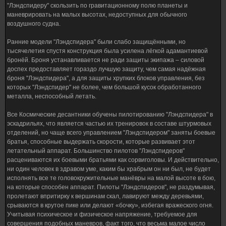
"Лэндспидеру" скользить по гравитационному полю планеты и
маневрировать на малых высотах, недоступных для обычного
воздушного судна.
Ранние модели "Лэндспидера" были слабо защищёнными, но
тысячелетия спустя конструкция была усилена лёгкой адамантиевой
бронёй. Броня устанавливается не ради защиты экипажа – силовой
доспех предоставляет гораздо лучшую защиту, чем самая надёжная
броня "Лэндспидера", а для защиты хрупких блоков управления, без
которых "Лэндспидер" не более, чем большой кусок обработанного
металла, неспособный летать.
Все Космические десантники обучены пилотированию "Лэндспидера" в
эскадрильях, что является частью их тренировок в составе штурмовых
отделений, но чаще всего управлением "Лэндспидером" заняты боевые
братья, способные выдержать скорости, которые развивает этот
летательный аппарат. Большинство пилотов "Лэндспидеров"
расцениваются их боевыми братьями как сорвиголовы. И действительно,
ни один человек в здравом уме, каким бы храбрым он ни был, не будет
исполнять все те головокружительные манёвры на малой высоте в бою,
на которые способен аппарат. Пилоты "Лэндспидеров", не раздумывая,
пролетают впритирку к вершинам скал, лавируют между деревьями,
срываются в крутое пике или делают «бочку», избегая вражеского огня.
Учитывая психическое и физическое напряжение, требуемое для
совершения подобных маневров, факт того, что весьма малое число