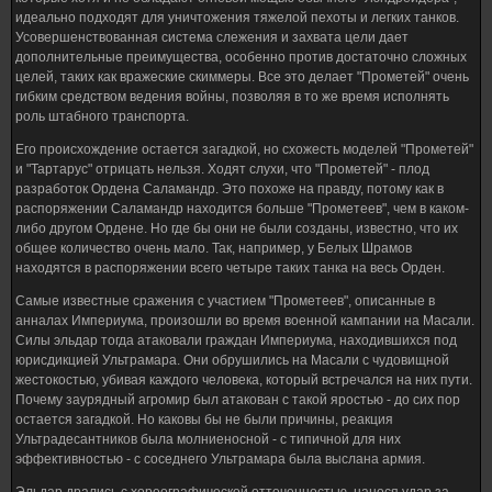
идеально подходят для уничтожения тяжелой пехоты и легких танков.
Усовершенствованная система слежения и захвата цели дает
дополнительные преимущества, особенно против достаточно сложных
целей, таких как вражеские скиммеры. Все это делает "Прометей" очень
гибким средством ведения войны, позволяя в то же время исполнять
роль штабного транспорта.
Его происхождение остается загадкой, но схожесть моделей "Прометей"
и "Тартарус" отрицать нельзя. Ходят слухи, что "Прометей" - плод
разработок Ордена Саламандр. Это похоже на правду, потому как в
распоряжении Саламандр находится больше "Прометеев", чем в каком-
либо другом Ордене. Но где бы они не были созданы, известно, что их
общее количество очень мало. Так, например, у Белых Шрамов
находятся в распоряжении всего четыре таких танка на весь Орден.
Самые известные сражения с участием "Прометеев", описанные в
анналах Империума, произошли во время военной кампании на Масали.
Силы эльдар тогда атаковали граждан Империума, находившихся под
юрисдикцией Ультрамара. Они обрушились на Масали с чудовищной
жестокостью, убивая каждого человека, который встречался на них пути.
Почему заурядный агромир был атакован с такой яростью - до сих пор
остается загадкой. Но каковы бы не были причины, реакция
Ультрадесантников была молниеносной - с типичной для них
эффективностью - с соседнего Ультрамара была выслана армия.