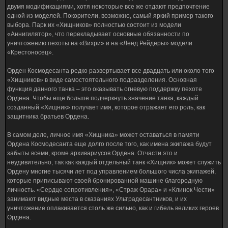
двумя модификациями, хотя некоторые все же отдают предпочтение
одной из моделей. Покорители, возможно, самый яркий пример такого
выбора. Парк их «Хищников» полностью состоит из модели
«Аннигилятор», что перекладывает основные обязанности по
уничтожению пехоты на «Вихри» и на «Ленд Рейдеры» модели
«Крестоносец».
Орден Космодесанта редко развертывает все двадцать или около того
«Хищников» в виде самостоятельного подразделения. Основная
функция данного танка – это оказывать огневую поддержку пехоте
Ордена. Чтобы еще больше подчеркнуть значение танка, каждый
созданный «Хищник» получает имя, которое отражает его роль, как
защитника братьев Ордена.
В самом деле, личное имя «Хищника» может оставаться в памяти
Ордена Космодесанта еще долго после того, как имена экипажа будут
забыты всеми, кроме архивариусов Ордена. Отчасти это и
неудивительно, так как каждый отдельный танк «Хищник» может служить
Ордену многие тысячи лет под управлением большого числа экипажей,
которые приписывают своей бронированной машине благородную
личность. «Сердце сопротивления», «Страж Орара» и «Клинок Чести»
занимают видные места в сказаниях Ультрадесантников, и их
уничтожение оплакивается столь же сильно, как и гибель великих героев
Ордена.