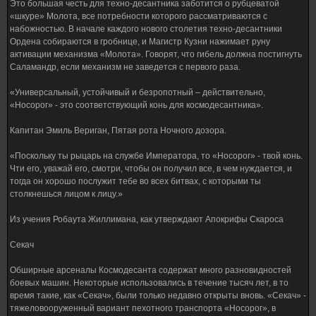
Это большая честь для техно-десантника заботится о рубцеватой
«шкуре» Молота, все потребности которого рассматриваются с
набожностью. В начале каждого нового столетия техно-десантники
Ордена собираются в гробнице, и Магистр Кузни нажимает руну
активации механизма «Молота». Говорят, что гибель должна постигнуть
Саламандр, если механизм не заведется с первого раза.
«Универсальный, устойчивый и безропотный – действительно,
«Носорог» - это соответствующий конь для космодесантника».
Капитан Эмиль Вериган, Пятая рота Ночного дозора.
«Поскольку ты рыцарь на службе Императора, то «Носорог» - твой конь.
Чти его, уважай его, смотри, чтобы он получил все, в чем нуждается, и
тогда он хорошо послужит тебе во всех битвах, с которыми ты
столкнешься лицом к лицу.»
Из учения Робаута Жиллимана, как утверждают Апокрифы Скароса
Секач
Обширные арсеналы Космодесанта содержат много разновидностей
боевых машин. Некоторые использовались в течение тысяч лет, в то
время такие, как «Секач», были только недавно открыты вновь. «Секач» -
тяжеловооруженный вариант пехотного транспорта «Носорог», в