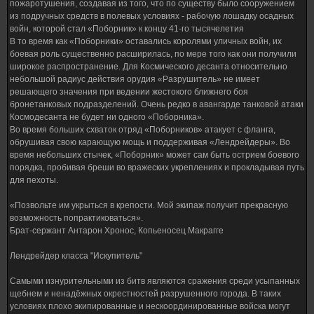
пожаротушения, создавая из того, что по существу было сооружением
из подручных средств в полевых условиях - рабочую лошадку осадных
войн, которой стал «Поборник» к концу 41-го тысячелетия
В то время как «Поборники» оставались королями уличных войн, их
боевая роль существенно расширилась, по мере того как они получили
широкое распространение. Для Космического десанта относительно
небольшой радиус действия орудия «Разрушитель» не имеет
решающего значения при ведении жестокого ближнего боя
бронетанковых подразделений. Очень редко в авангарде танковой атаки
Космодесанта не будет ни одного «Поборника».
Во время больших схваток отряд «Поборников» атакует с фланга,
обрушивая свою карающую мощь и поддерживая «Лендрейдеры». Во
время небольших стычек, «Поборник» может сам быть острием боевого
порядка, пробивая бреши во вражеских укреплениях и прокладывая путь
для пехоты.
«Позвольте им укрыться в крепости. Мой экипаж получит прекрасную
возможность попрактиковаться».
Брат-сержант Антарон Хронос, Копьеносец Макрагге
Лендрейдер класса "Искупитель"
Самыми изнурительными из битв являются сражения среди усыпанных
щебнем и ненадёжных окрестностей разрушенного города. В таких
условиях плохо экипированные и нескоординированные войска могут