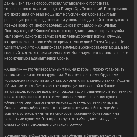
данный тип танка способствовал установлению господства
человечества в галактике еще в Темную Эру Технологий. В те времена
его достойная огневая мощь вкупе с усиленной броней сыграли
решающую роль при сдерживании угрозы, исходившей от рас чужаков,
прежде всего, от звероподобных Орков и от загадочных Эльдар.
Поэтому каждый "Хищник" является продолжением истории службы
Империуму одного из самых великолепных орудий войны; службы,
которая не запятнала себя во время темных дней Ереси Хоруса. Не
удивительно, что «Хищник» стал эмблемой бронированной мощи, а его
внешний вид стал таким же символом Империума, как и аквилла на его
несокрушимой адамантиевой броне.
«Хищник» — это универсальный танк, на который можно установить
несколько вариантов вооружения. В настоящее время Орденами
Космодесанта используются два основных типа данного танка. Модель
«Уничтожитель» (Destructor) оснащена установленной в башне
автопушкой, которая идеально подходит для подавления легкой техники
и пехоты противника, в то время как спаренная лазерная пушка
«Аннигилятора» смертельно опасна для тяжелой техники врага.
Огневая мощь обоих вариантов «Хищника» может быть еще более
усилена установленными на спонсоры тяжелыми болтерами или
лазерными пушками Это гарантирует, что «Хищник» никогда не
окажется без подходящего ситуации оружия.
Большая часть Орденов стремится соблюдать баланс между этими