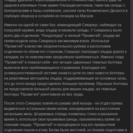
Эльдар дрались с хореографической отточенностью, нанося удар за
ударом в ключевые точки армии Ультрадесантников, такие как склады с
боеприпасами и базы снабжения, загоняя силы Космического Десанта в
глубокую оборону и ослабляя их позиции на Масали.
Именно на одной из таких баз, командующий Сикариус, наблюдал за
погрузкой оружия, когда эльдар атаковали склады. У Сикариуса было
всего два отделения, "Лэндспидер" и личный "Прометей", эльдар же
превосходили силы Сикариуса как минимум втрое. Используя
"Прометей" в качестве оборонительного рубежа и расположив
отделения по обеим его сторонам, Сикариус преградил эльдар дорогу к
складам, но те невозмутимо продолжали приближаться. Именно тогда
"Прометей" и показал себя - его четыре сдвоенных тяжелых болтера
выкосили всех приближающихся стражников. Благодаря его
усовершенствованной системе захвата цели он смог навести болтеры
на реактивные мотоциклы эльдар, поддерживающие их основные силы,
что до этого всегда представляло большую проблему. Обычные болтеры
не представляли большой угрозы для машин эльдар, но тяжелые
болтеры "Прометея" уничтожили их без труда.
После этого Сикариус извлек из рукава свой козырь - он отдал приказ
выдвигаться остальным своим силам, находившимся на расстоянии
нескольких миль. Штурмовые отряды появились точно в указанное
время и, используя свои прыжковые ранцы, приземлились прямо за
спинами эльдар. "Прометей" и находящиеся под его прикрытием
отделения пошли в атаку. Битва была жестокой, но боевая подготовка и