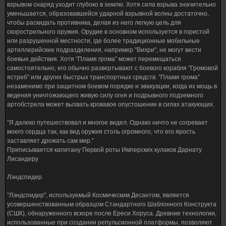
взрывом снаряд уходит глубоко в землю. Хотя сила взрыва значительно
уменьшается, образовавшейся ударной взрывной волны достаточно,
чтобы раскидать противника, делая из него легкую цель для
скорострельного оружия. Орудие в основном используется в гористой
или разрушенной местности, где более традиционные мобильные
артиллерийские подразделения, например "Вихри", не могут вести
боевые действия. Хотя ”Пламя грома” может перемещаться
самостоятельно, его обычно развертывают с боевого корабля ”Громовой
ястреб” или других быстрых транспортных средств. ”Пламя грома”
незаменимо при защитном боевом порядке и эвакуации, когда их мощь в
ведения уничтожающего живую силу огня и подрывного подземного
артобстрела может вызвать кровавое опустошение в силах атакующих.
”Я далеко путешествовал и многое видел. Однако ничто не согревает
моего сердца так, как вид оружия столь огромного, что его ярость
заставляет дрожать сам мир.”
Приписывается капитану Первой роты Имперских кулаков Дарнату
Лисандеру
Лэндспидер
"Лэндспидер", используемый Космическим Десантом, является
усовершенствованным образцом Стандартного Шаблонного Конструкта
(СШК), обнаруженного вскоре после Ереси Хоруса. Древние технологии,
использованные при создании репульсионной платформы, позволяют