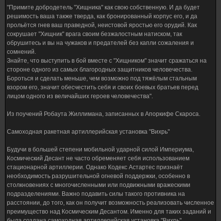
"Примите добродетель "Хищника" как свою собственную. И да будет
решимость ваша также тверда, как бронированный корпус его, и да
прольётся гнев ваш праведной, неистовой яростью его орудий. Как
сокрушает "Хищник" врага своим безжалостным натиском, так
обрушитесь и вы на чужаков и предателей без капли сожаления и
сомнений.
Знайте, что выступить в бой вместе с "Хищником" значит сражаться на
стороне одного из самых благородных защитников человечества.
Бороться и сделать меньше, чем возможно под тяжёлым стальным
взором его, значит обесчестить себя и своих боевых братьев перед
лицом одного из величайших героев человечества".
Из поучений Робаута Жиллимана, записанных в Апоркифе Скароса.
Самоходная ракетная артиллерийская установка "Вихрь"
Будучи в большей степени мобильной ударной силой Империума,
Космический Десант не часто обременяет себя использованием
стационарной артиллерии. Однако Кодекс Астартес признаёт
необходимость разрушительной огневой поддержки, особенно в
столкновениях с многочисленными или подвижными вражескими
подразделениями. Важно подавить силы такого противника на
расстоянии, до того, как он получит возможность реализовать численное
преимущество над Космическим Десантом. Именно для таких заданий и
была создана самоходная артиллерийская установка "Вихрь".