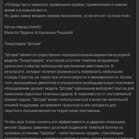
«Победу часто приносит правильное оружие, применённое в нужное
время и в нужном месте.
Но даже самое мощное оружие бесполезно, если его нет на поле боя».
Артор Амрад (погиб)
Магистр Ордена Астральных Рыцарей
Лэндспидер "Шторм"
"Шторм" является существенно переработанным вариантом исходной
модели "Лэндспидера", в котором штатное тяжёлое вооружение
принесено в жертву небольшому увеличению вместимости. В
результате, аппарат получил возможность перевозить небольшие
отряды Скаутов, не теряя при этом в скорости и маневренности. Более
того, малошумные двигатели и улучшенное разведывательно-поисковое
оборудование делают модель "Шторм" идеальным выбором Скаутов для
нанесения скрытных точечных ударов. В зависимости от поставленной
боевой задачи, "Шторм" может использоваться в качестве мобильной
огневой поддержки, штурмового транспорта или аппарата для
скрытного проникновения на территорию противника.
Чтобы еще более усилить его эффективность в ударных операциях,
многие Ордены заменяют штатный подвесной тяжёлый болтер на
пусковую установку "Цербер" - трёхствольное орудие, стреляющее
залпами осколочных, шоковых и световых ракет, после которых Скаутам