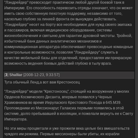
"Лэндрейдер" превосходит практически любой другой боевой танк в
Империуме. Его способность перевозить отряды означает, что он может
иметь свою собственную пехотную поддержку, независимо от того,
насколько глубоко за линией фронта он вынужден действовать.
"Лэндрейдер" несет на борту все необходимое для нужд своего экипажа
и пассажиров, включая медицинское оборудование, системы
жизнеобеспечения и святыню для гарантии духовной чистоты. Тройной,
избыточный банк данных аналитических механизмов и
коммуникационная аппаратура обеспечивают превосходные командные
и контрольные возможности, позволяя "Лэндрейдеру" служить в
качестве мобильной базы для отделений, предоставляя им прекрасную
возможность ведения боевых действий глубоко в тылу врага.
[
3
]
Shalliar
[2008-12-23, 9:33:57]
Тута обычный Ленд,а вот вам Крестоносец
"Лэндрейдер" модели "Крестоносец", стоящий на вооружении у многих
Орденов Космического Десанта, впервые появился у Черных
Храмовников во время Иерулаского Крестового Похода в 645.М39.
Проповедники из Миссионарус Галаксиа первыми появились в этой
системе, долго пребывавшей в изоляции, и пожелали вернуть ее к Свету
Императора.
Но эти миры процветали и уже прожили века целые без вмешательств
чуждого им режима. Первые миссионеры были убиты, их корабли