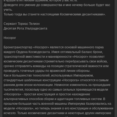
и крушить их любым оружием, которое у вас есть.
Доведите это умение до совершенства и мне нечему больше будет вас
учить.
Только тогда вы станете настоящими Космическими десантниками».
Сержант Ториас Телион
Десятая Рота Ультрадесанта
Носорог
Бронетранспортер «Носорог» является основой машинного парка
каждого Ордена Космодесанта. Имея оптимальный баланс брони,
транспортной вместимости и маневренности «Носорог» позволяет
космическим десантникам стремительно перебрасывать свои войска,
срочно отправлять команды на позиции стратегической важности или
проводить точечные удары по вражеской линии обороны.
Как и большинство технологий, используемых Империумом,
стандартные шаблонные конструкции «Носорога» относятся к самым
ранним дням эпохи колонизации. Немногое изменилось за прошедшие
тысячелетия, поскольку одно из самых сильных преимуществ модели
«Носорога» - простая конструкция и простое нахождение
альтернативных способов сборки и адаптации топливных систем. В
прошлом большая часть военной машины Империума базировались на
модели «Носорога», но теперь знания о его конструкции и обслуживании
исчезло. Только космические десантники и некоторые других имперские