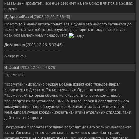
название «Прометей» все еще сверкает на его боках и чтится в архивах
ордена.
[
5
]
ApostolPavel
[2008-12-26, 5:33:45]
Флафф то я начал читать только вот я думаю это надолго затянется до
техники то а так побыстрее кругозор расширить и тему оставить для
новичков малоли кому понадобится
Добавлено
(2008-12-26, 5:33:45)
---------------------------------------------
А ещё инфы
[
6
]
Jubal
[2008-12-26, 5:38:29]
"Прометей"
"Прометей" - довольно редкая модель известного "Лэндрейдера"
Космического Десанта. Только несколько Орденов располагают
"Прометеем", который обычно используют в качестве командного
транспорта из-за установленных на нем сенсоров и дополнительного
коммуникационного оборудования. Наличие этих систем позволяет
командирам лучше координировать как атаки отдельных отрядов, так и
действия всей армии.
Вооружение "Прометея" отлично подходит для его роли командирского
танка. Он оснащен четырьмя спаренными тяжелыми болтерами,
которые хотя и не обладают огневой мощью обычного "Лэндрейдера",