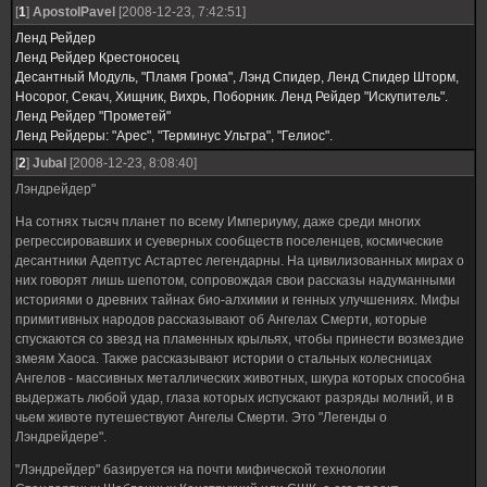
[
1
]
ApostolPavel
[2008-12-23, 7:42:51]
Ленд Рейдер
Ленд Рейдер Крестоносец
Десантный Модуль, "Пламя Грома", Лэнд Спидер, Ленд Спидер Шторм,
Носорог, Секач, Хищник, Вихрь, Поборник. Ленд Рейдер "Искупитель".
Ленд Рейдер "Прометей"
Ленд Рейдеры: "Арес", "Терминус Ультра", "Гелиос".
[
2
]
Jubal
[2008-12-23, 8:08:40]
Лэндрейдер"
На сотнях тысяч планет по всему Империуму, даже среди многих
регрессировавших и суеверных сообществ поселенцев, космические
десантники Адептус Астартес легендарны. На цивилизованных мирах о
них говорят лишь шепотом, сопровождая свои рассказы надуманными
историями о древних тайнах био-алхимии и генных улучшениях. Мифы
примитивных народов рассказывают об Ангелах Смерти, которые
спускаются со звезд на пламенных крыльях, чтобы принести возмездие
змеям Хаоса. Также рассказывают истории о стальных колесницах
Ангелов - массивных металлических животных, шкура которых способна
выдержать любой удар, глаза которых испускают разряды молний, и в
чьем животе путешествуют Ангелы Смерти. Это "Легенды о
Лэндрейдере".
"Лэндрейдер" базируется на почти мифической технологии