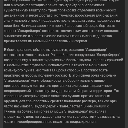
любых условиях, включая опасную окружающую среду, полный вакуум
или высокую гравитацию планет. "Лэндрейдер" обеспечивает
существенную защиту при транспортировке отделения космических
десантников, и несет достаточно тяжелого вооружения для оказания
значительной огневой поддержки, после высадки своих пассажиров на
поле боя. На мирах смерти и в прочей агрессивной среде бортовые
запасы "Лэндрейдера" позволяют космическим десантникам пополнять
экологические и энергетические системы своих силовых доспехов,
предоставляя им больший оперативный интервал.
В бою отделение обычно выгружается, оставляя "Лэндрейдер"
сражаться самостоятельно. Разнообразие вооружения "Лэндрейдера"
позволяет ему выполнять различные боевые задачи на полях сражений.
В большинстве случаев он используется в качестве мобильного
командного пункта, его толстая броня способна противостоять
практически любому полевому оружию. В этой своей роли несколько
"Лэндрейдеров" могут сформировать оборонительную линию
противостоящую контратаке противника или создать практически
непроницаемый анклав внутри удерживаемой врагом территории. Его
спаренные лазерные пушки являются лучшим противотанковым
оружием для транспортных средств подобного размера, так что орки
часто называют "Лэндрейдеры" - "Кан-Бластаз". В комбинации с
тяжелыми болтерами огневая мощь "Лэндрейдера" позволяет
справиться с целыми эскадронами легких транспортов и разрывать на
части тяжелобронированные пехотные подразделения.