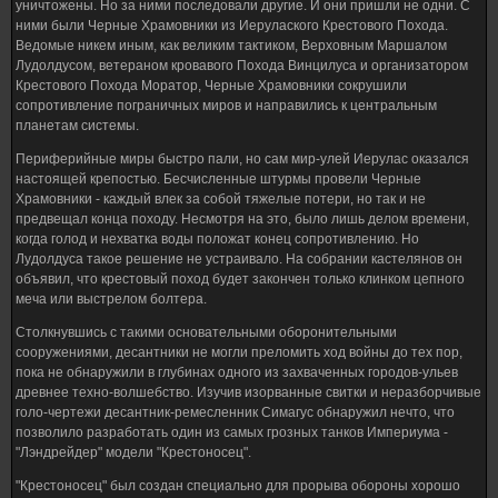
уничтожены. Но за ними последовали другие. И они пришли не одни. С
ними были Черные Храмовники из Иерулаского Крестового Похода.
Ведомые никем иным, как великим тактиком, Верховным Маршалом
Лудолдусом, ветераном кровавого Похода Винцилуса и организатором
Крестового Похода Моратор, Черные Храмовники сокрушили
сопротивление пограничных миров и направились к центральным
планетам системы.
Периферийные миры быстро пали, но сам мир-улей Иерулас оказался
настоящей крепостью. Бесчисленные штурмы провели Черные
Храмовники - каждый влек за собой тяжелые потери, но так и не
предвещал конца походу. Несмотря на это, было лишь делом времени,
когда голод и нехватка воды положат конец сопротивлению. Но
Лудолдуса такое решение не устраивало. На собрании кастелянов он
объявил, что крестовый поход будет закончен только клинком цепного
меча или выстрелом болтера.
Столкнувшись с такими основательными оборонительными
сооружениями, десантники не могли преломить ход войны до тех пор,
пока не обнаружили в глубинах одного из захваченных городов-ульев
древнее техно-волшебство. Изучив изорванные свитки и неразборчивые
голо-чертежи десантник-ремесленник Симагус обнаружил нечто, что
позволило разработать один из самых грозных танков Империума -
"Лэндрейдер" модели "Крестоносец".
"Крестоносец" был создан специально для прорыва обороны хорошо