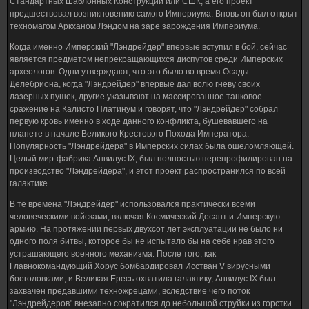
Стандартных Шаблонных Конструкций или СШК, а его проект
предшествовал возникновению самого Империума. Вновь он был открыт
техномагом Аркханом Лэндом на заре зарождения Империума.
Когда именно Имперский "Лэндрейдер" впервые вступил в бой, сейчас
является предметом непрекращающихся диспутов среди Имперских
археологов. Одни утверждают, что это было во время Осады
Делебриона, когда "Лэндрейдер" впервые дал волю гневу своих
лазерных пушек, другие указывают на массированное танковое
сражение на Калисто Платинум и говорят, что "Лэндрейдер" собрал
первую кровь именно в ходе данного конфликта, бушевавшего на
планете в начале Великого Крестового Похода Императора.
Популярность "Лэндрейдера" в Имперских силах была ошеломляющей.
Целый мир-фабрика Анвилус IX, был полностью перепрофилирован на
производство "Лэндрейдера", и этот проект распространился по всей
галактике.
В те времена "Лэндрейдер" использовался практически всеми
человеческими войсками, включая Космический Десант и Имперскую
армию. На протяжении первых двухсот лет эксплуатации не было ни
одного поля битвы, которое бы не испытало бы на себе нрав этого
устрашающего военного механизма. После того, как
Главнокомандующий Хорус бомбардировал Исстван V вирусными
боеголовками, и Великая Ересь охватила галактику, Анвилус IX был
захвачен предавшими техножрецами, вследствие чего поток
"Лэндрейдеров" внезапно сократился до небольшой струйки из горстки