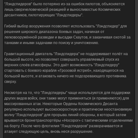
"Лэндспидеров" было потеряно из-за ошибок пилотов, объясняется
лишь сверхчеловеческой реакцией и выносливостью Космических
десантников, пилотирующих "Лэндспидеры".
Гибкий выбор вооружения позволяет использовать "Лэндспидер" для
решения широкого диапазона боевых задач, начиная от
легковооружённой разведки и высадки Скаутов, и заканчивая охотой за
танками и иными задачами по поиску и уничтожению.
Гравитационный двигатель "Лэндспидера" не поддерживает полёт на
большой высоте, но позволяет совершать управляемый спуск из
верхних слоёв атмосферы. Это даёт возможность "Лэндспидеру"
стартовать с боевого корабля «Грозовой ястреб», находящегося на
большой высоте, и атаковать ничего не подозревающего противника
сверху.
Несмотря на то, что "Лэндспидеры" чаще используются для поддержки
других видов войск, они также могут применяться (и применяются) для
массированных атак. Некоторые Ордены Космического Десанта
регулярно используют высокоскоростную и практически неостановимую
волну "Лэндспидеров" для прорыва линий обороны, в который затем
врываются бронетранспортёры «Носорог» с тактическими отделениями
на борту. После чего флотилия "Лэндспидеров" разворачивается и
атакует следующую цель, вновь неся разрушение.