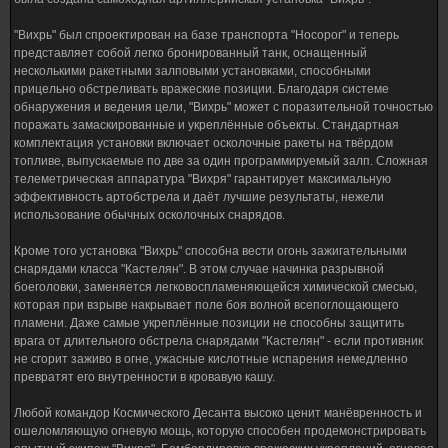
"Вихрь" был спроектирован на базе транспорта "Носорог" и теперь
представляет собой легко бронированный танк, оснащенный
несколькими ракетными залповыми установками, способными
прицельно обстреливать вражеские позиции. Благодаря системе
обнаружения и ведения цели, "Вихрь" может с поразительной точностью
поражать замаскированные и укреплённые объекты. Стандартная
комплектация установки включает осколочные ракеты на твёрдом
топливе, выпускаемые по две за один программируемый залп. Сложная
телеметрическая аппаратура "Вихря" гарантирует максимальную
эффективность артобстрела и даёт лучшие результаты, нежели
использование обычных осколочных снарядов.
Кроме того установка "Вихрь" способна вести огонь зажигательными
снарядами класса "Кастелян". В этом случае начинка разрывной
боеголовки, заменяется легковоспламеняющейся химической смесью,
которая при взрыве накрывает поле боя волной всепоглощающего
пламени. Даже самые укреплённые позиции не способны защитить
врага от длительного обстрела снарядами "Кастелян" - если противник
не сгорит заживо в огне, ужасные кислотные испарения немедленно
превратят его внутренности в кровавую кашу.
Любой командор Космического Десанта высоко ценит манёвренность и
ошеломляющую огневую мощь, которую способен продемонстрировать