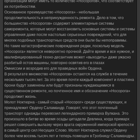
организации могут иметь то количество «Носорогов», что соответствует
их потребностям.
Основанное преимущество «Носорога» - небольшая
продолжительность и непринужденность ремонта. Дело в том, что
большинство «Носорогов» содержит элементарные системы
саморемонта, которые могут восстановить основные системы и системы
управления даже после настолько серьезных повреждений, что для
многих подобных транспортных средств они были бы непоправимы.
Но такие катастрофические повреждения редки, поскольку модель
«Носорога» является невероятно прочной. Дайте время и все нужное, и
квалифицированный техно-десантник может «выходить» даже ужасно
разбитый остов машины, повторно освятив его в глазах
Омниссии и возродив его для праведных войн Ордена.
В результате множество «Носорогов» остаются на службе в течение
нескольких тысяч лет. За это время почти каждый компонент и пластина
брони будут заменены или будут признаны нуждающимися в
существенном ремонте, но почтенное имя и обозначение «Носорога»
продолжит жизнь.
Молот Ноктюрна - самый старый «Носорог» среди существующих, и
принадлежит Ордену Саламандр. Говорят, что этот почтенный
транспорт однажды перевозил легендарного примарха Вулкана. Это
произошло в битве во время осады цитадели Девлина, когда примарх
решил совершить вылазку через врата окруженной имперской крепости
в самый центр сил Несущих Слово. Молот Ноктюрна служил Ордену
более чем восемь тысяч лет и теперь помещен в Гробницу Саламандры.