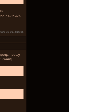
ны
ия на лицо).
2009-10-01, 3:16:55
предь прошу
[/warn]