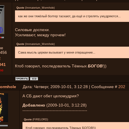
Quote
(
Immaterium_Wormhole
)
как же они тяжёлый болтер таскают, да ещё и стрелять умудряются...
Силовые доспехи.
Усиливают, между прочем!
Quote
(
Immaterium_Wormhole
)
ые
456
Сама мысль церкви вызывает у меня отвращение...
2
041
Ктоб говорил, последователь Тёмных
БОГОВ
!))
ne
ormhole
Дата: Четверг, 2009-10-01, 3:12:28 | Сообщение #
202
А СБ дают обет целомудрия?
Добавлено
(2009-10-01, 3:12:28)
---------------------------------------------
Quote
(
FIRELORD
)
Ктоб говорил, последователь Тёмных БОГОВ!))