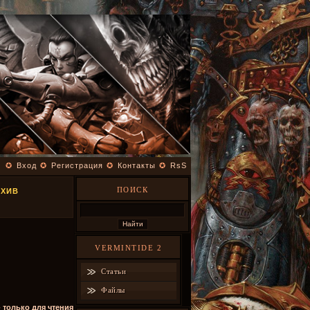
✪
Вход
✪
Регистрация
✪
Контакты
✪
RsS
ПОИСК
РХИВ
VERMINTIDE 2
Статьи
Файлы
- только для чтения