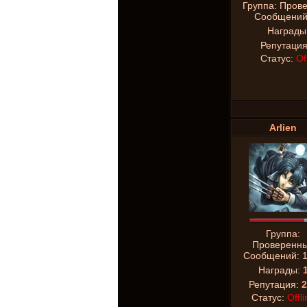
Группа: Пров
Сообщени
Награды
Репутаци
Статус:
Of
Arlien
Группа:
Проверенн
Сообщений:
Награды:
Репутация:
2
Статус:
Offli