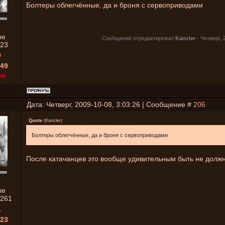
Болтеры облегчённые, да и броня с сервоприводами
ые
Сообщение отредактировал
Kanzler
-
Четверг, 
23
0
49
ne
Дата: Четверг, 2009-10-08, 3:03:26 | Сообщение #
206
Quote
(
Kanzler
)
Болтеры облегчённые, да и броня с сервоприводами
После катачанцев это вообще удивительным быть не должн
ые
261
1
23