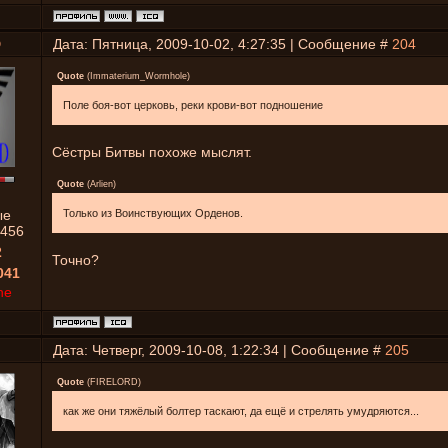
D
Дата: Пятница, 2009-10-02, 4:27:35 | Сообщение #
204
Quote
(
Immaterium_Wormhole
)
Поле боя-вот церковь, реки крови-вот подношение
Сёстры Битвы похоже мыслят.
Quote
(
Arlien
)
ые
Только из Воинствующих Орденов.
456
2
Точно?
041
ne
Дата: Четверг, 2009-10-08, 1:22:34 | Сообщение #
205
Quote
(
FIRELORD
)
как же они тяжёлый болтер таскают, да ещё и стрелять умудряются...