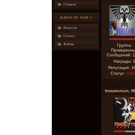
Галерея
DAWN OF WAR 3
Новости
Статьи
Файлы
Группа:
Проверенн
Сообщений:
1
Награды:
Репутация:
1
Статус:
Offli
Immaterium_W