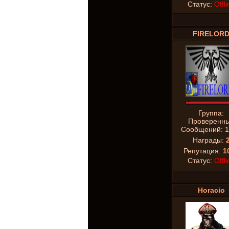
Статус:
Offli
FIRELOR
Группа:
Проверенн
Сообщений:
1
Награды:
Репутация:
1
Статус:
Offli
Horacio