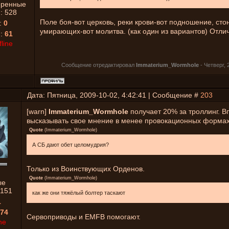
еренные
й:
528
Поле боя-вот церковь, реки крови-вот подношение, сто
:
0
умирающих-вот молитва. (как один из вариантов) Отлич
я:
61
fline
Сообщение отредактировал
Immaterium_Wormhole
-
Четверг, 
Дата: Пятница, 2009-10-02, 4:42:41 | Сообщение #
203
[warn]
Immaterium_Wormhole
получает 20% за троллинг. В
высказывать свое мнение в менее провокационных формах.
Quote
(
Immaterium_Wormhole
)
А СБ дают обет целомудрия?
Только из Воинствующих Орденов.
Quote
(
Immaterium_Wormhole
)
ые
1151
как же они тяжёлый болтер таскают
1
74
Сервоприводы и EMFB помогают.
ne