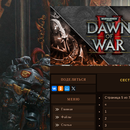
ПОДЕЛИТЬСЯ
СЕСТ
Страница
5
из
МЕНЮ
«
Главная
1
Файлы
2
Статьи
3