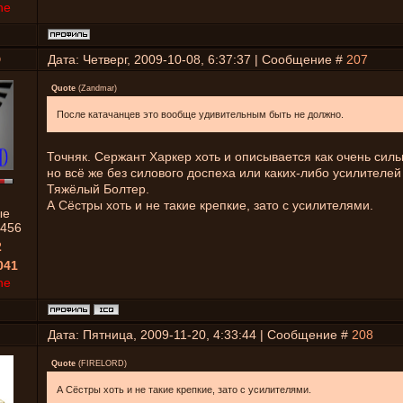
ne
D
Дата: Четверг, 2009-10-08, 6:37:37 | Сообщение #
207
Quote
(
Zandmar
)
После катачанцев это вообще удивительным быть не должно.
Точняк. Сержант Харкер хоть и описывается как очень сил
но всё же без силового доспеха или каких-либо усилителей
Тяжёлый Болтер.
А Сёстры хоть и не такие крепкие, зато с усилителями.
ые
456
2
041
ne
Дата: Пятница, 2009-11-20, 4:33:44 | Сообщение #
208
Quote
(
FIRELORD
)
А Сёстры хоть и не такие крепкие, зато с усилителями.