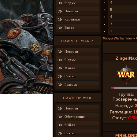
4
Форум
5
Новости
6
Картинки
7
Видео
»
Форум Warhammer
»
DAWN OF WAR 2
Сестры Битвы
Новости
ZingerNax
Форум
Файлы
Статьи
Галерея
Группа:
DAWN OF WAR
Проверенн
Награды:
Новости
Репутация:
1
Обсуждение
Статус:
Offli
Файлы
Статьи
FIRELOR