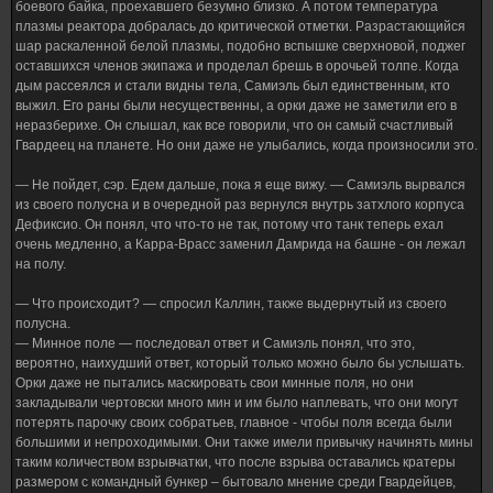
боевого байка, проехавшего безумно близко. А потом температура
плазмы реактора добралась до критической отметки. Разрастающийся
шар раскаленной белой плазмы, подобно вспышке сверхновой, поджег
оставшихся членов экипажа и проделал брешь в орочьей толпе. Когда
дым рассеялся и стали видны тела, Самиэль был единственным, кто
выжил. Его раны были несущественны, а орки даже не заметили его в
неразберихе. Он слышал, как все говорили, что он самый счастливый
Гвардеец на планете. Но они даже не улыбались, когда произносили это.
— Не пойдет, сэр. Едем дальше, пока я еще вижу. — Самиэль вырвался
из своего полусна и в очередной раз вернулся внутрь затхлого корпуса
Дефиксио. Он понял, что что-то не так, потому что танк теперь ехал
очень медленно, а Карра-Врасс заменил Дамрида на башне - он лежал
на полу.
— Что происходит? — спросил Каллин, также выдернутый из своего
полусна.
— Минное поле — последовал ответ и Самиэль понял, что это,
вероятно, наихудший ответ, который только можно было бы услышать.
Орки даже не пытались маскировать свои минные поля, но они
закладывали чертовски много мин и им было наплевать, что они могут
потерять парочку своих собратьев, главное - чтобы поля всегда были
большими и непроходимыми. Они также имели привычку начинять мины
таким количеством взрывчатки, что после взрыва оставались кратеры
размером с командный бункер – бытовало мнение среди Гвардейцев,