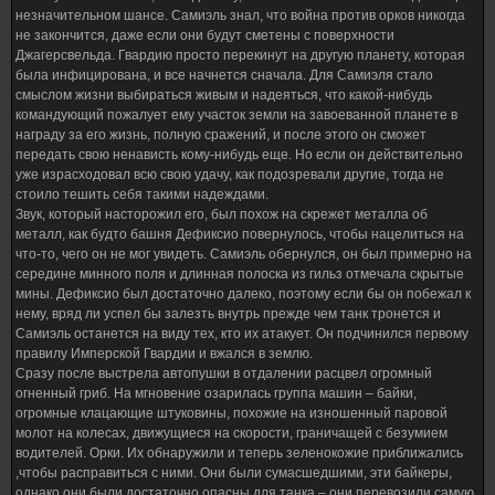
незначительном шансе. Самиэль знал, что война против орков никогда
не закончится, даже если они будут сметены с поверхности
Джагерсвельда. Гвардию просто перекинут на другую планету, которая
была инфицирована, и все начнется сначала. Для Самиэля стало
смыслом жизни выбираться живым и надеяться, что какой-нибудь
командующий пожалует ему участок земли на завоеванной планете в
награду за его жизнь, полную сражений, и после этого он сможет
передать свою ненависть кому-нибудь еще. Но если он действительно
уже израсходовал всю свою удачу, как подозревали другие, тогда не
стоило тешить себя такими надеждами.
Звук, который насторожил его, был похож на скрежет металла об
металл, как будто башня Дефиксио повернулось, чтобы нацелиться на
что-то, чего он не мог увидеть. Самиэль обернулся, он был примерно на
середине минного поля и длинная полоска из гильз отмечала скрытые
мины. Дефиксио был достаточно далеко, поэтому если бы он побежал к
нему, вряд ли успел бы залезть внутрь прежде чем танк тронется и
Самиэль останется на виду тех, кто их атакует. Он подчинился первому
правилу Имперской Гвардии и вжался в землю.
Сразу после выстрела автопушки в отдалении расцвел огромный
огненный гриб. На мгновение озарилась группа машин – байки,
огромные клацающие штуковины, похожие на изношенный паровой
молот на колесах, движущиеся на скорости, граничащей с безумием
водителей. Орки. Их обнаружили и теперь зеленокожие приближались
,чтобы расправиться с ними. Они были сумасшедшими, эти байкеры,
однако они были достаточно опасны для танка – они перевозили самую