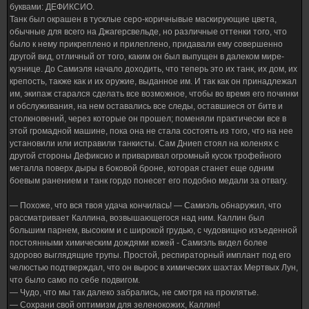
буквами: ДЕФИКСИО.
Танк был окрашен в тусклые серо-коричнывые маскирующие цвета,
обычные для всего на Джагерсвельде, но различные оттенки того, что
было к нему прикреплено и прилеплено, придавали ему совершенно
другой вид, отличный от того, каким он был выпущен в далеком мире-
кузнице. До Самиэля начало доходить, что теперь это их танк, их дом, их
крепость, также как и их оружие, выданное им. И так как он принадлежал
им, экипаж старался сделать все возможное, чтобы во время его починки
и обслуживания, на нем оставались все следы, оставшиеся от битв и
столкновений, через которые он прошел; поменяли практически все в
этой громадной машине, пока она не стала состоять из того, что на нее
установили или исправили танкисты. Сам Дниеп стоял на коленях с
другой стороны Дефиксио и приваривал огромный кусок трофейного
металла поверх дыры в боковой броне, которая станет еще одним
боевым ранением и танк гордо понесет его подобно медали за отвагу.
— Похоже, что вся твоя удача кончилась! — Самиэль обнаружил, что
рассматривает Каллина, возвышающегося над ним. Каллин был
большим парнем, высоким и с широкой грудью, с чудовищно изъеденной
постоянными химическим дождями кожей - Самиэль видел более
здорово выглядящие трупы. Простой, респираторный имплант под его
челюстью подтверждал, что он вырос в химических шахтах Мертвых Лун,
что было само по себе подвигом.
— Чудо, что мы так далеко забрались, не смотря на проклятье.
— Сохрани свой оптимизм для зеленокожих, Каллин!