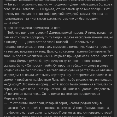
— Так вот что сломило парня, — продолжил Дниеп, обращаясь больше к
себе, чем к Самиэлю. — Он думал, что на самом деле был прощен. Вот
почему он никогда не звал тебя ходячей неудачей, как мы. Император
приглядывает за ним, как он думал, потому что он был прощен.
— За что?
Дниеп скептически посмотрел на него:
— Тебе что никто не говорил? Дамрид плохой парень. Я имею ввиду, что
сам не отношусь к доброму типу людей, и даже нескольких покалечил, но
я никогда… — Дниеп потряс своей головой. — Парень был с
пограничного мира, он жил в аду с момента рождения. Когда их послали
на миссию подавить ту зону, Дамрид со своими парнями был против. Ты
знаешь про его молитвенник? Он когда-то принадлежал Сестре. Говорят,
что пока Дамрид рубил бедную сучку на куски, все что она смогла
сказать, было «Он простит тебя. Он простит тебя…» — снова и снова.
Когда с ней было покончено, ее тело швырнули на растерзание жвачным
медведям. Он начал читать эту чертову книгу на тюремном корабле и ко
времени прибытия на Мертвые Луны вбил себе в голову, что он прощен.
— Дамрид? Это полный бред… хотя, порой было сомнения в том, как он
верит, как будто вера – его единственный шанс и он должен следовать
ей не смотря ни на что… Он не похож на того, кто прошел через
Мертвые Луны.
— Его охраняли. Капеллан, который верит, - самая редкая вещь в
галактике. Лучше, чтобы он оставался живым. И когда Гвардия сказала,
что формируют еще один полк Хемо-Псов, он вызвался первым, готовый