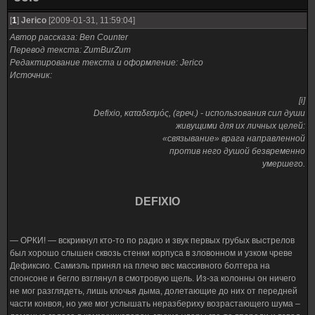
[
1
]
Jerico
[2009-01-31, 11:59:04]
Автор рассказа: Ben Counter
Перевод текста: ZumBurZum
Редактирование текста и оформление: Jerico
Источник:
[i]
Defixio, καταδεσμός, (греч.) - использования сил души
живущими для их личных целей:
«связывание» врага направленной
против него душой безвременно
умершего.
DEFIXIO
— ОРКИ! — вскрикнул кто-то по радио и звук первых грубых выстрелов
был хорошо слышен сквозь стенки корпуса в зловонном и узком чреве
Дефиксио. Самиэль принял на плечо вес массивного болтера на
спонсоне и бегло взглянул в смотровую щель. Из-за колонны он ничего
не мог разглядеть, лишь клочья дыма, долетающие до них от передней
части конвоя, но уже мог услышать неразбериху возрастающего шума –