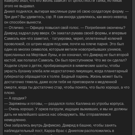
наверно знал, что его жизнь зависит от целостности танка, но никак
этого не выдавал.
Дниеп поднялся, вытирая масляные руки об свою солдатскую форму. —
Три дня? Вы удивитесь, сэр. Я сам иногда удивляюсь, как много невзгод
он способен вынести.
— Отлично. — Офицер повысил свой голос. — Погребения окончены?
Дамрид задрал руку вверх. Он закатал рукава своей формы, и впервые
Самиэль кое-что заметил, - татуировка, череп, оплетенный колючей
проволокой, со штрих-кодом под ним, почти на плече парня. Это был
один из многих символов, которым метили новоприбывших узников,
присланных на Мертвые Луны, и он означал, что Дамрид не был второй
кастой, как полагал Самиэль. Он был преступником. Что же он сделал?
Ходили слухи о детях, пробирающихся в химические шахты, чтобы
украсть буханку хлеба или недостаточно ликующих, когда планетарный
губернатор обращается к толпе. Бедный парень. Жизнь может быть
достаточно тяжела, даже если тебя не приговорили к медленной
смерти, когда ты достаточно стар, чтобы понять, что было хорошо, а что
плохо.
— А орудия?
— Заряжены и готовы, — раздался голос Каллина из утробы корпуса.
— Очень хорошо. У орков патрули, ищущие выживших, и мы не должны
дать ни малейшего шанса нас обнаружить. Мы отправляемся
немедленно.
Они забрались внутрь Дефиксио, Дамрид в башню, чтобы занять
наблюдательный пост, Карра-Врас с Дниепом расположились в