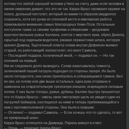
потому что любой хороший человек у Него на счету, даже если человек в
своем смирении думает, что это не так. Карра-Врасс проверил оружие на
поясе, дуэльный пистолет, который он каким-то образом умудрился
сохранить, хотя его ручка из слоновой кости и ювелирная работа
приковывали внимание самых благородных Хемо-Псов. Остальные
поступили также со своими трофеями и оберегами – уродливое
короткоствольное ружье Каллина, снятое с мертвого орка, обрез Дниепа,
скрытый под сиденьем водителя, ржавая сержантская шпага, которую
хранил Дамрид. Тщательный осмотр хлама внутри Дефиксио выявил
старый, но работающий лазпистолет, его взял Самиэль.
— Последний подарок, полученный мной, — подумал он. — Но так
похожий на первый.
Им не следовало долго выжидать. Снова накатывалась темнота,
зеленокожий пеший патруль подходил со стороны лагеря. Их было
около пятидесяти, они низко пригибались в собирающемся тумане. Вел
их орк, на голову или две выше остальных, одна рука оторвана и
заменена на отвратительную трехпалую клешню, искрящуюся силовым
полем. У них были топоры, ружья, дубины. Каллин быстро прошептал
что-то Карра-Врассу – сквозь свою смотровую щель он увидел один из
патрулей байкеров, охотящихся за ними и теперь приближающийся к
ним с противоположной стороны. Они были в ловушке.
— Отлично! — подумал Самиэль. — Если хочешь что-то сделать, то вот
он прекрасный шанс.
Карра-Врасс оглянулся на Дамрида. Парень кивнул в ответ.
— Огонь, — произнес Карра-Врасс.