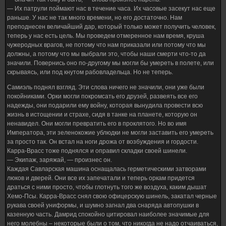
— Их патрули поймают нас в течение часа. Их часовые засекут нас еще
раньше. У нас не так много времени, но его достаточно. Нам
преподнесен величайший дар, который только может получить человек,
теперь у нас есть цель. Мы проведем отмеренное нам время, круша
чужеродных врагов, не потому что нам приказали или потому что мы
должны, а потому что мы выбрали это, чтобы наши смерти что-то да
значили. Повернись оно по-другому мы могли бы умереть в полете, или
скрываясь, или под кнутом рабовладельца. Но не теперь.
Самиэль поднял взгляд. Эти слова ничего не значили, они уже были
покойниками. Орки могли покромсать его друзей, развеять все его
надежды, они подарили ему войну, которая вынудила провести всю
жизнь в истощении и страхе, сидя в танке на планете, которую он
ненавидел. Они могли превратить его в проклятого. Но во имя
Императора, эти зеленокожие ублюдки не могли заставить его умереть
за просто так. Он встал на ноги дрожа от возбуждения и гордости.
Карра-Врасс тоже поднялся и оправил складки своей шинели.
— Экипаж, заряжай, — произнес он.
Каждая Савларская машина оснащалась герметическими затворами
люков и дверей. Они все их запечатали и теперь оркам придется
драться с ними просто, чтобы глотнуть того же воздуха, каким дышат
Хемо-Псы. Карра-Врасс снял свою офицерскую шинель, закатал черные
рукава своей униформы, и шумно загнал два снаряда автопушки в
казенную часть. Дамрид спокойно цитировал наиболее значимые для
него молебны – некоторые были о том, что никогда не надо отчаиваться,