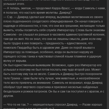
услышал этого.
— А теперь, экипаж, — продолжил Карра-Врасс, — когда Самиэль с нами,
я полагаю, что настало время молитвы. Дамрид?
— Сэр. — Дамрид сделал шаг вперед, выуживая молитвенник из своего
плохо подогнанного солдатского обмундирования. Он начал говорить о
надежде и обязанностях, о том, что они все грешники, желающие только
выжить, чтобы посвятить себя службе Императору. Слова были знакомы
Самиэлю - он слышал их раньше в часовнях административной колонии,
там где он жил. Но он знал, что они не лишены смысла, даже если ему
было трудно в них поверить – преданность – единственное, что
помогало Гвардейцу быть в здравом уме. Даже он порой взывал к
Императору за помощью, особенно, когда он вылезал наружу из
горящего остова танка и чувствовал спиной языки пламени и ударную
волну от взрыва.
Он был единственным выжившим. Возможно, один раз Император его
услышал и поэтому не был готов послать ему чудо второй раз. Может
быть поэтому ему так не везло. Самиэль и Дамрид быстро похоронили
тело Граека – орки были чуть лучше, чем животные, и неограбленное
тело могло привлечь их внимание. Самиэль не возражал, когда Дамрид
обобрал труп мертвого соратника и присвоил несколько найденных
безделушек и рожков патронов. Он бы и сам так поступил и с врагом, и с
другом.
— Что-то не так..? — нерешительно спросил Дамрид. — Разве хорошо