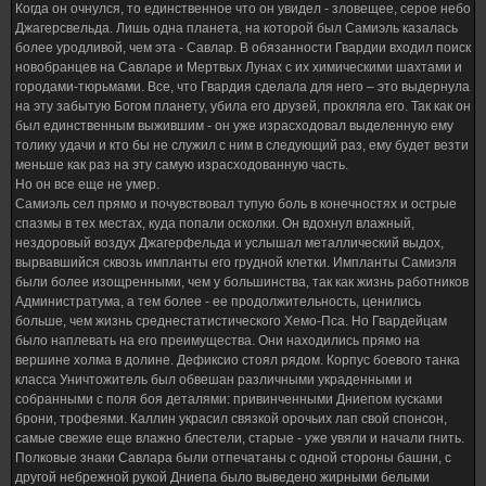
Когда он очнулся, то единственное что он увидел - зловещее, серое небо
Джагерсвельда. Лишь одна планета, на которой был Самиэль казалась
более уродливой, чем эта - Савлар. В обязанности Гвардии входил поиск
новобранцев на Савларе и Мертвых Лунах с их химическими шахтами и
городами-тюрьмами. Все, что Гвардия сделала для него – это выдернула
на эту забытую Богом планету, убила его друзей, прокляла его. Так как он
был единственным выжившим - он уже израсходовал выделенную ему
толику удачи и кто бы не служил с ним в следующий раз, ему будет везти
меньше как раз на эту самую израсходованную часть.
Но он все еще не умер.
Самиэль сел прямо и почувствовал тупую боль в конечностях и острые
спазмы в тех местах, куда попали осколки. Он вдохнул влажный,
нездоровый воздух Джагерфельда и услышал металлический выдох,
вырвавшийся сквозь импланты его грудной клетки. Импланты Самиэля
были более изощренными, чем у большинства, так как жизнь работников
Администратума, а тем более - ее продолжительность, ценились
больше, чем жизнь среднестатистического Хемо-Пса. Но Гвардейцам
было наплевать на его преимущества. Они находились прямо на
вершине холма в долине. Дефиксио стоял рядом. Корпус боевого танка
класса Уничтожитель был обвешан различными украденными и
собранными с поля боя деталями: привинченными Дниепом кусками
брони, трофеями. Каллин украсил связкой орочьих лап свой спонсон,
самые свежие еще влажно блестели, старые - уже увяли и начали гнить.
Полковые знаки Савлара были отпечатаны с одной стороны башни, с
другой небрежной рукой Дниепа было выведено жирными белыми