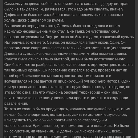
Самиэль уговаривал себя, что он сможет это сделать - до другого края
было не так далеко. И, разумеется, это надо было сделать, иначе у
Дефиксио не было ни малейшего шанса пересечь рыхлые грязные
холмы. Даже с Дниепом за рулем.
Выскочив из переднего люка, Самиэль быстро огляделся и понял
насколько незащищенным он стал. Вне танка он чувствовал себя
невероятно уязвимым. Внутри танка он был как дома, крошечный пузырь
Империума вокруг него. Сейчас он находился в тылу орков. Один. Он
проверил свое снаряжение: осветительный пистолет, штык (из запасов
Дниепа) и сумка с использованными гильзами, чтобы помечать мины.
Работа была относительно быстрой, но мин было достаточно много.
Они были плотно разбросаны с целью породить огромную цепь взрывов,
так любимых орками. Он постоянно озирался вокруг, проверяя нет ли
огней приближающихся машин орков на темном горизонте и
вслушивался не раздается ли вибрирующий гул орочьего мотора. Один
или два раза до него долетал стрекот оружейного огня где-то вдали, но
это могло означать что угодно на орочьей территории – они могли
начать значительное наступление или просто стрелять в воздух ради
развлечения.
То, что их сложно было предугадать, являлось наихудшей вещью, к ним
нельзя было внедриться, нельзя разрушить их экономическую основу
или сделать то, что обычно прокатывало со старомодным
человечеством. Единственное, что помогало – это ненависть. Не было
ни сочувствия, ни уважения. Ты должен был искоренить их… всех…
потому что они могли, по-видимому, появляться снова и снова даже при