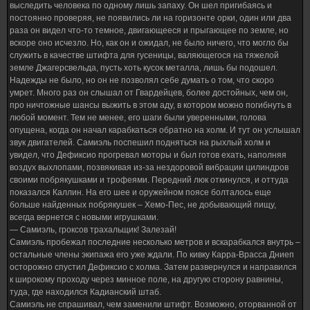
выследить человека по одному лишь запаху. Он шел пригибаясь и
постоянно проверяя, не появились ли на горизонте орки, один или два
раза он видел что-то темное, двигающееся и прыгающее по земле, но
вскоре оно исчезло. Но, как он и ожидал, не было ничего, что могло бы
служить в качестве штифта для гусеницы, валяющегося на тяжелой
земле Джагерсвельда, пусть хоть кусок металла, лишь бы подошел.
Надежды не было, но он не позволял себе думать о том, что скоро
умрет. Много раз он слышал от Гвардейцев, более достойных, чем он,
про ничтожные шансы выжить в этом аду, в котором можно погибнуть в
любой момент. Тем не менее, его шаги были уверенными, голова
опущена, когда он начал карабкаться обратно на холм. И тут он услышал
звук двигателей. Самиэль поспешил подняться на рыхлый холм и
увидел, что Дефиксио прогревал моторы и был готов ехать, наполняя
воздух выхлопами, позвякивая из-за нездоровой вибрации цилиндров
своими побрякушками и трофеями. Передний люк откинулся, и оттуда
показался Каллин. На его шее и оружейном поясе болталось еще
больше найденных побрякушек – Хемо-Пес, не добывающий пищу,
всегда вернется с новыми игрушками.
— Самиэль, гроксов трахальщик! Залезай!
Самиэль пробежал последние несколько метров и вскарабкался внутрь –
остальные члены экипажа его уже ждали. По кивку Карра-Врасса Дниеп
осторожно спустил Дефиксио с холма. Затем развернулся и направился
к широкому проходу через минное поле, на другую сторону равнины,
туда, где находился Кадианский штаб.
Самиэль не спрашивал, чем заменили штифт. Возможно, оторванной от