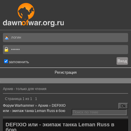
запомнить
Регистрация
.
Архив - только для чтения
Страница
1
из
1
1
Форум Warhammer
»
Архив
»
DEFIXIO
или - экипаж танка Leman Russ в бою
DEFIXIO или - экипаж танка Leman Russ в
бою