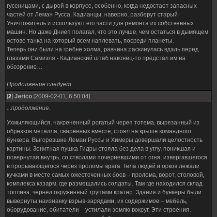
гусеницами, с дырой в корпусе, особенно, когда недостает запасных
частей от Леман Русса. Кадианцы, наверно, разберут старый
Уничтожитель и используют его части для ремонта их собственных
машин. Но даже Дниеп полагал, что это лучше, чем остаться в дымящем
остове танка на который всем наплевать, посреди планеты.
Теперь они были на гребне холма, равнина раскинулась вдаль перед
глазами Самиэля - Кадианский штаб наконец-то предстал им на
обозрение…
Продолжение следует...
[
2
]
Jerico
[2009-02-01, 6:50:04]
...продолжение.
Ухмыляющийся, накрененный рогатый череп тотема, вырезанный из
обрезков металла, сваренных вместе, стоял на крыше командного
бункера. Выгоревшие Леман Руссы и Химеры довершали целостность
картины. Зенитная пушка Гидры стояла без дела в углу, поникшая и
повернутая внутрь, со стволами почерневшими от огня, извергавшегося
в прорывающегося через проломы врага. Тела людей и орков лежали
кучками в месте самых ожесточенных боев – пролома, ворот, столовой,
комплекса казарм, где размещались солдаты. Там где находился склад
топлива, чернел окруженный трупами кратер. Здания и бункеры были
вывернуты наизнанку взрыв-зарядами, их содержимое – мебель,
оборудование, обитатели – устилали землю вокруг. Эти строения,