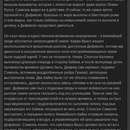
мощную взрывчатку, которая с легкостью вскроет даже корпус Леман
Русса. Самиэль видел ее в действии. И сейчас то же самое могло
произойти с Дефиксио. Красные от жара выхлопы и блестящие рожи
стали видны, как только байкеры на немыслимой скорости въехали в
долину, а Дефиксио продолжал двигаться.
Он ехал лишь в единственном возможном направлении – к ближайшей
гряде абсолютно непроходимой земли. Карра-Врасс решил
воспользоваться крошечным шансом, доступным Дефиксио, потому как
двигаться в направлении минного поля или приближающихся орков
было худшей идеей. У них не получится. Никак. Спонсон Каллина
выплюнул длинную очередь в сторону байков, и после волнующе долго
промежутка времени (должно быть, Дамрид сам заряжал, подумал
Самиэль, вспомнив раздробленные ребра Граека), автопушка
выстрелила снова. Два байка были тут же объяты пламенем и
остановились, другие пронеслись сквозь обломки и встали на прежний
курс. Дефиксио уже был у подножья гряды и начал взбираться на нее,
рыхлая земля начала скользить под его гусеницами. Танк не смог бы
оторваться от преследователей и в лучшие времена, а теперь он был
еще медленнее и с трудом волочился по сыпучему склону, под рык
окружающих его байков, несущихся во весь опор. Спонсон Самиэля
выстрелил, и переднее колесо ближайшего байка оторвало напрочь,
подбросив машину в воздух, а управляющего ей орка швырнуло под
Дефиксио. Самиэль понял, что сам Карра-Врасс должно быть встал к