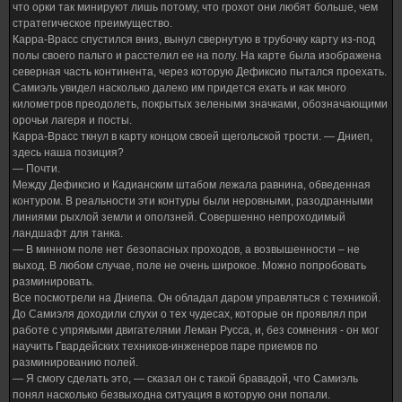
что орки так минируют лишь потому, что грохот они любят больше, чем
стратегическое преимущество.
Карра-Врасс спустился вниз, вынул свернутую в трубочку карту из-под
полы своего пальто и расстелил ее на полу. На карте была изображена
северная часть континента, через которую Дефиксио пытался проехать.
Самиэль увидел насколько далеко им придется ехать и как много
километров преодолеть, покрытых зелеными значками, обозначающими
орочьи лагеря и посты.
Карра-Врасс ткнул в карту концом своей щегольской трости. — Дниеп,
здесь наша позиция?
— Почти.
Между Дефиксио и Кадианским штабом лежала равнина, обведенная
контуром. В реальности эти контуры были неровными, разодранными
линиями рыхлой земли и оползней. Совершенно непроходимый
ландшафт для танка.
— В минном поле нет безопасных проходов, а возвышенности – не
выход. В любом случае, поле не очень широкое. Можно попробовать
разминировать.
Все посмотрели на Дниепа. Он обладал даром управляться с техникой.
До Самиэля доходили слухи о тех чудесах, которые он проявлял при
работе с упрямыми двигателями Леман Русса, и, без сомнения - он мог
научить Гвардейских техников-инженеров паре приемов по
разминированию полей.
— Я смогу сделать это, — сказал он с такой бравадой, что Самиэль
понял насколько безвыходна ситуация в которую они попали.