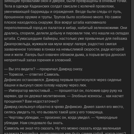
зияющие провалами окон и дверей, были превращены в огневые точки.
Тела в одежде Кадианских солдат свисали с колючей проволоки,
увенчивающей баррикады и ограждения. Везде были следы от пуль,
брошенное оружие и трупы. Трупов было особенно много. Но самое
плохое находилось снаружи. Все вокруг штаба напоминало
переполненный город из палаток и хибар, набитый зеленокожими. Они
дрались, спорили, делили добычу и пировали тем, что нашли на складах
штаба. Сумасшедшие байкеры, настолько уже привычные для пейзажа
Джагерсвельда, жужжали как мухи вокруг лагеря, радостно сжигая
захваченное топливо в гонках на немыслимой скорости, ради которой
они и жили. Лагерь был охвачен облаком дыма, а порыв ветра доносил
неприятный запах горения и зловоний.
— Вы это видите? —прокричал Дамрид снизу.
— Тормози, — ответил Самиэль.
Дефиксио остановился. Дамрид первым протиснулся через сиденье
башни и высунул свою голову наружу через люк.
— Император милостивый… — прошептал он, положив одну руку на
карман, где он держал молитвенник. — Злобные ксеносы… как насчет
прощения? Вам недостаточно?
Дамрид скользнул обратно в чрево Дефиксио. Дниеп занял его место,
силясь увидеть то, что вызвало такой шок у его товарища.
— Чертовы ублюдки, — произнес он, когда увидел. — Чужеродные
ублюдки. Нам следовало бы знать.
Самиэль не знал что сказать. Ну что можно сказать когда маленькая
надежда Гвардейца, позволяющая ему быть самим собой, ускользает?