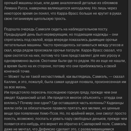
орочьей машины осью, или даже аналогичной деталью из обломков
Лемана Русса, наверняка валяющегося неподалеку. Но лишь через
некоторое время он понял, что Карра-Врасс больше не крутит в руках
свою титаниевую щегольскую трость.
Подошла очередь Самиэля сидеть на наблюдательном посту.
Предыдущий день был нервирующим, но подающим надежды – они
спрятались под скалой, когда впереди показались дымящие орочьи
летательные машины. Часто приходилось затаиваться между утесов и
скал, когда рядом проезжали орочьи патрули. Карра-Врасс сказал, что
орки охотятся на них, потому что танк представляет для них угрозу и
одновременно вызов. Охотники были где-то рядом. Но их еще не нашли,
а время было на их стороне, потому что они приближались к своей
конечной точке.
— Может ты не такой несчастливый, как выглядишь, Самиэль, — сказал
Каллин, и это, пожалуй, была самая щедрая похвала, произнесенная им
за всю жизнь.
Им предстояло пересечь последнюю горную гряду, прежде чем они
увидят Кадианский штаб. Им придется многое объяснять – откуда они
взялись? Почему они одни? Где оставшаяся часть колонны? Кадианцы
взяли себе за обязательное правило прятать все мелкие, но ценные
вещи при появлении Хемо-Псов. Но, по крайней мере, они смогут просто
поесть, возможно, поспать и урвать пару свободных деньков, прежде чем
появится кто-нибудь, кто вернет их обратно в Савларский полк. Самиэль
даже не мечтал, что Дефиксио сделает это, с разваливающимися