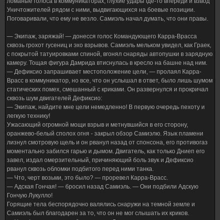
ломаные голоса в коммуникаторах, глухие удары где-то впереди и взвод
Уничтожителей рядом с ними, выдвигающихся на боевые позиции.
Поговаривали, что ему не везло. Самиэль начал думать, что они правы.
— Экипаж, заряжай! — донесся голос Командующего Карра-Врасса
сквозь грохот гусениц и эхо взрывов. Самиэль мельком увидел, как Граек,
с покрытой татуировками спиной, вгонял снаряды автопушки в зарядную
камеру. Тощая фигура Дамрида втиснулась в кресло на башне над ним.
— Дефиксио запрашивает местоположение цели, — пролаял Карра-
Врасс в коммуникатор, но все, что он услышал в ответ, было лишь шумом
статических помех, смешанный с криками. Он развернулся и прокричал
сквозь шум двигателей Дефиксио:
— Экипаж, найдите мне цели немедленно! В первую очередь пехоту и
легкую технику!
Ужасающий огромной мощи взрыв и метнувшийся в его сторону,
оранжево-белый сполох огня - закрыл обзор Самиэлю. Язык пламени
лизнул смотровую щель и он рванул назад от спонсона, его противогаз
моментально забился гарью и дымом. Двигатель, как только Дниеп его
завел, издал омерзительный, причиняющий боль звук и Дефиксио
рванул сквозь обломки подбитого перед ними танка.
— Что, черт возьми, это было? — проревел Карра-Врасс.
— Адская Гончая! — бросил назад Самиэль. — Они подбили Адскую
Гончую Лукулло!
Горящие тела беспорядочно валялись снаружи на темной земле и
Самиэль был благодарен за то, что он не мог слышать их криков.