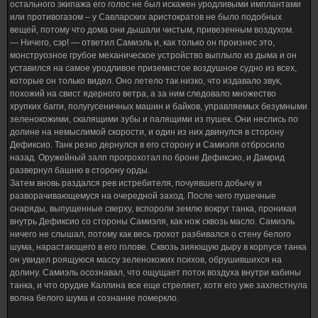
остального экипажа его голос не был искажен уродливыми имплантами
или противогазом – у Савларских аристократов не было подобных
вещей, потому что дома они дышали чистым, привезенным воздухом.
— Ничего, сэр! — ответил Самиэль и, как только он произнес это,
монструозное грубое механическое устройство выплыло из дыма и он
уставился на самое уродливое приземистое воздушное судно из всех,
которые он только видел. Оно летело так низко, что издавало звук,
похожий на свист ядерного ветра, а за ним следовало множество
хрупких багги, полугусеничных машин и байков, управляемых безумными
зеленокожими, скалящими зубы и палящими из пушек. Они неслись по
долине на немыслимой скорости, и один из них двинулся в сторону
Дефиксио. Танк резко дернулся в его сторону и Самиэля отбросило
назад. Оружейный залп прогрохотал по броне Дефиксио, и Дамрид
развернул башню в сторону орды.
Затем вновь раздался рев истребителя, почуявшего добычу и
разворачивающемуся на очередной заход. После чего пушечные
снаряды, выпущенные сверху, вспороли землю вокруг танка, проникая
внутрь Дефиксио со стороны Самиэля, как нож сквозь масло. Самиэль
ничего не слышал, потому как весь грохот разбивался о стену белого
шума, нарастающего в его голове. Сквозь зияющую дыру в корпусе танка
он увидел роящуюся массу зеленокожих психов, обрушившихся на
долину. Самиэль осознавал, что ощущает поток воздуха внутри кабины
танка, и что орудие Каллина все еще стреляет, хотя его уже захлестнула
волна белого шума и сознание померкло.