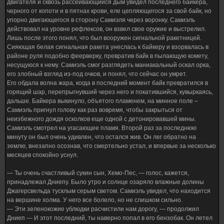
двигателя и сквозь рассеивающийся дым увидел последнего байкера,
черного от копоти и в пятнах крови, еле цепляющегося за свой байк, но
упорно двигающегося в сторону Самиэля через воронку. Самиэль
действовал на уровне рефлексов, он взвел свое оружие и выстрелил.
Лишь после этого понял, что был вооружен сигнальной ракетницей.
Сияющая белая сигнальная ракета унеслась к байкеру и взорвалась в
районе руля подобно феерверку, превратив байк в пылающую комету,
несущуюся к нему. Самиэль смог разглядеть маниакальный оскал орка,
его злобный взгляд из-под очков, и понял, что сейчас он умрет.
Его обдала волна жара, когда в последний момент байк превратился в
горящий шар, перепрыгнувший через него и покатившийся, кувыркаясь,
дальше. Байкера выкинуло, объятого пламенем, на минное поле –
Самиэль пригнул голову как раз вовремя, чтобы закрыться от
неизбежного дождя осколков еще одной с детонировавшей мины.
Самиэль смотрел на угасающее пламя. Второй раз за последнюю
минуту он был очень удивлен, что остался жив. Он лег обратно на
землю, внезапно осознав, что смертельно устал, и впервые за несколько
месяцев спокойно уснул.
— Ты очень счастливый сукин сын, Хемо-Пес, — голос, кажется,
принадлежал Дниепу. Было утро и солнце озаряло влажные долины
Джагерсвельда тусклым серым светом. Самиэль увидел, что находится
на вершине холма. У него все болело, но не слишком сильно.
— Эти зеленокожие ублюдки расчистили нам дорогу, — продолжил
Дниеп — И этот последний, ты наверно попал в его бензобак. Он летел