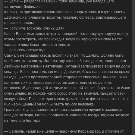
— Цели! — раздался из башни голос Дамрида, уже наводящего
автопушки Дефиксио.
Каллин, на противоположном спонсоне, открыл огонь и внутренности
Дефиксио наполнились грохотом тяжелого болтера, выплевывающего
горячие снаряды:
— Получите, гроксовы сукины дети!
Карра-Врасс ухитрился открыть передний люк и высунул наружу голову,
чтобы посмотреть, что происходит. Когда он вернулся на свое место,
часть его лица была темной от копоти.
— Цельтесь в вездеход!
Самиэль не слышал сквозь грохот, но знал, что Дамрид, должно быть,
пробормотал молитву Императору, как он обычно делал, прямо перед
двойным выстрелом из автопушки, который заглушил все вокруг на долю
секунды. Вся огнестрельная мощь Дефиксио была направлена на орков,
находящихся в противоположной стороне от спонсона Самиэля. Он не
мог видеть их, а теперь еще и густой дым стелился по долине,
источаемый догорающей впереди половиной конвоя. Внутри танка было
очень душно, но похоже никто особо этого не замечал. Каждый глоток
воздуха Хемо-Пса проходил сквозь дыхательные фильтры противогаза,
ибо неочищенный он мог бы убить любого человека.
Граек стряхнул раскаленные гильзы с казенника орудий и захлопнул
еще два затвора, Каллин продолжил наполнять воздух звуками очереди
из тяжелого болтера.
— Самиэль, найди мне цели! — выкрикнул Карра-Врасс. В отличие от