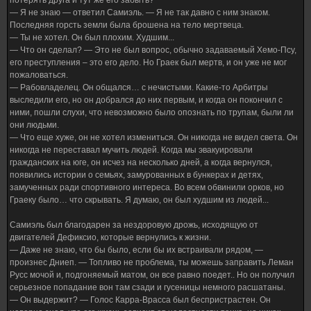
потерять друга и тут же его забыть?
— Я не знаю — ответил Самиэль. — Я не так давно с ним знаком.
Последняя горсть земли была брошена на тело мертвеца.
— Ты не хотел. Он был плохим. Худшим...
— Что он сделал? — Это не был вопрос, обычно задаваемый Хемо-Псу,
его преступления – это его дело. Но Граек был мертв, и он уже не мог
пожаловаться.
— Рабовладелец. Он общался… с нечистыми. Какие-то Арбитры
выследили его, но он добрался до них первым, и когда он покончил с
ними, пошли слухи, что невозможно было опознать по трупам, были ли
они людьми.
— Что еще хуже, он не хотел измениться. Он никогда не видел света. Он
никогда не переставал мучить людей. Когда мы эвакуировали
гражданских на юге, он исчез на несколько дней, а когда вернулся,
появились истории о семьях, замурованных в бункерах и детях,
замученных ради спортивного интереса. Во всем обвинили орков, но
Граеку было… что скрывать. Я думаю, он был худшим из людей...
Самиэль был благодарен за нездоровую дрожь, исходящую от
двигателей Дефиксио, которые вернулись к жизни.
— Даже не знаю, что бы было, если бы их встраивали рядом, —
произнес Дниеп. — Топливо не проблема, ты можешь заправить Леман
Русс мочой и, подгоняемый матом, он все равно поедет.. Но он получил
серьезное попадание вон там сзади и гусеницы немного расшатаны.
— Он выдержит? — Голос Карра-Врасса был беспристрастен. Он