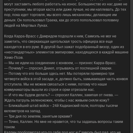
могут заставить любого работать на износ. Большинство из нас даже не
преступники, мы вторая каста или даже лучше, но им наплевать. До тех
пор, пока идет торговля, мы всего лишь механизмы, делающие им
деньги. Он попользовал Граека, как до этого попользовал половину
людей на Мертвых Лунах.
Когда Карра-Врасс с Дамридом подошли к ним, Самиэль не мог не
заметить, что сверкающая щегольская трость офицера все еще
находится в его руке. В другой был зажат подобранный визор, один из
«нестандартных» элементов экипировки, находящихся в каждой машине
Хемо-Псов.
— Мы не идем на соединение с конвоем, — признес Карра-Врасс.
— Почему? — спросил Дниеп, отрываясь от поспешной сварки.
— Потому что его больше здесь нет. Мы потеряли примерно три
четверти войск в этой засаде, и, должно быть, замыкающая часть конвоя
отступила. Мы не можем связаться с ними, потому что наши
коммуникаторы вышли из строя и орки отрезали нас.
— И что мы будем делать? — спросил Каллин, закипая от гнева. —
Ждать патруль зеленокожих, чтобы с нас живьем сняли кожу?
— Ближайший штаб войск – 24й Кадианский полк, полторы тысячи
километров на запад.
— Три дня по землям, занятым орками?
— Точно, Каллин. Но мне не нравится, что ты задаешь вопросы таким
тоном.
Каллин пробормотал что-то себе под нос и Самиэль был рад, что не