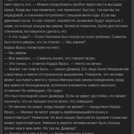
смог скрыть это. — Можно попробовать пройти через места высадки
орков. Когда мы там окажемся, нас прикончат быстро, так как мы на
передовой, а пленники потребляют слишком много еды. Если мы
двинемся на юг, то нас пленят, поработят, возможно будут играться с
нами, но в конце концов мы умрем. Залив не пересечь, было достаточно
пленников, пытавшихся сделать это.
— А что тогда? — Голос Каллина был похож на голос ребенка. Самиэль
был почти уверен, что он плачет. — Мы умрем?
Карра-Врасс посмотрел на него:
— Мы умрем.
— Все умирают, — Самиэль понял, что говорит вслух.
— Это точно, — ответил Карра-Врасс. — Ничто не вечно.
— Значит так тому и быть, — сказал Дамрид. Его лицо было бледным как
у мертвеца и имело отстраненное выражение. Говорили, что человек
может заслужить место у трона Императора своим поведением, когда
все кажется безнадежным, особенно в моменты самого ужасного
отчаяния Он наблюдает, Он судит.
Это был последний шанс Дамрида. Если он умрет достойно, это может
означать, что он прощен после всего, что совершил.
— Но многие ли знают, когда придет их время? — продолжил Карра-
Врасс. — Многие ли могут увидеть приближающийся конец и
приготовиться? Немногие. Из всех наших братьев по оружию только мы
может приготовиться. Именно в смерти человек может быть познан
более чем в чем-либо. Не так ли, Дамрид?
— Значит так тому и быть, — вновь произнес парень.