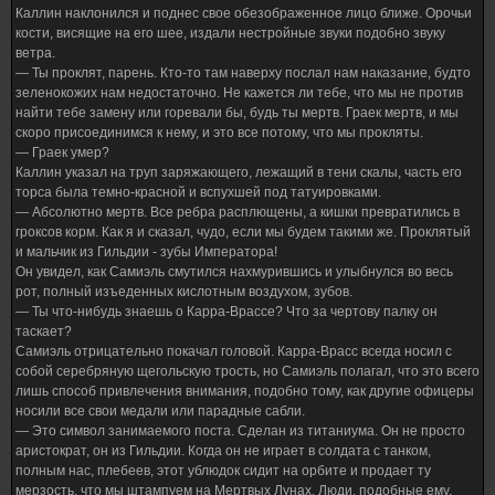
Каллин наклонился и поднес свое обезображенное лицо ближе. Орочьи
кости, висящие на его шее, издали нестройные звуки подобно звуку
ветра.
— Ты проклят, парень. Кто-то там наверху послал нам наказание, будто
зеленокожих нам недостаточно. Не кажется ли тебе, что мы не против
найти тебе замену или горевали бы, будь ты мертв. Граек мертв, и мы
скоро присоединимся к нему, и это все потому, что мы прокляты.
— Граек умер?
Каллин указал на труп заряжающего, лежащий в тени скалы, часть его
торса была темно-красной и вспухшей под татуировками.
— Абсолютно мертв. Все ребра расплющены, а кишки превратились в
гроксов корм. Как я и сказал, чудо, если мы будем такими же. Проклятый
и мальчик из Гильдии - зубы Императора!
Он увидел, как Самиэль смутился нахмурившись и улыбнулся во весь
рот, полный изъеденных кислотным воздухом, зубов.
— Ты что-нибудь знаешь о Карра-Врассе? Что за чертову палку он
таскает?
Самиэль отрицательно покачал головой. Карра-Врасс всегда носил с
собой серебряную щегольскую трость, но Самиэль полагал, что это всего
лишь способ привлечения внимания, подобно тому, как другие офицеры
носили все свои медали или парадные сабли.
— Это символ занимаемого поста. Сделан из титаниума. Он не просто
аристократ, он из Гильдии. Когда он не играет в солдата с танком,
полным нас, плебеев, этот ублюдок сидит на орбите и продает ту
мерзость, что мы штампуем на Мертвых Лунах. Люди, подобные ему,