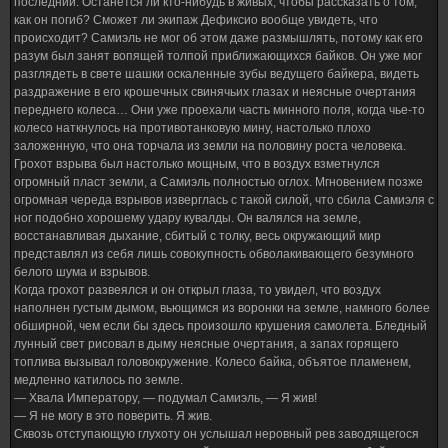
последний. Останется ли кто-нибудь в живых, чтобы рассказать о том,
как он погиб? Сможет ли экипаж Дефиксио вообще увидеть, что
происходит? Самиэль не мог об этом даже размышлять, потому как его
разум был занят вопящей толпой приближающихся байков. Он уже мог
разглядеть в свете шашки оскаленные зубы ведущего байкера, видеть
раздражение в его крошечных свинячьих глазах и неясные очертания
переднего колеса… Они уже проехали часть минного поля, когда чье-то
колесо наткнулось на противотанковую мину, настолько плохо
заложенную, что она торчала из земли на половину роста человека.
Грохот взрыва был настолько мощным, что в воздух взметнулся
огромный пласт земли, а Самиэль полностью оглох. Мгновением позже
огромная череда взрывов изверглась с такой силой, что сбила Самиэля с
ног подобно хорошему удару кувалды. Он валялся на земле,
восстанавливая дыхание, сбитый с толку, весь окружающий мир
представлял из себя лишь совокупность обволакивающего безумного
белого шума и взрывов.
Когда грохот развеялся и он открыл глаза, то увидел, что воздух
наполнен густым дымом, вьющимся из воронки на земле, намного более
обширной, чем если бы здесь произошло крушения самолета. Бледный
лунный свет рисовал в дыму неясные очертания, а запах горящего
топлива вызывал головокружение. Колесо байка, объятое пламенем,
медленно катилось по земле.
— Хвала Императору, — подумал Самиэль, — Я жив!
— Я не могу в это поверить. Я жив.
Сквозь отступающую глухоту он услышал неровный рев заводящегося