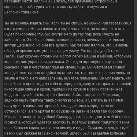
передней части. Каллин и Самиэль, тем временем, устроились в
спонсонах, чтобы урвать хоть капельку забитого шумами и
беспокойством, сна.
Ты не можешь видеть сны, если ты не спишь, но можно чувствовать себя
как в кошмаре. Не так давно это случилось с ним, но он знал, что это
будет похоронено глубоко внутри него до тех пор, пока смерть не
заберет его. Это была единственная причина, почему он находился
внутри Дефиксио, но они все думали, как говорил Каллин, что Самиэль
обладал проклятьем, уменьшающим удачу. Его предыдущий танк -
Палач, был окружен огромным числом легких машин и байков, которыми
зеленокожие управляли как психи. Он видел огромную волну черно-
красного огня и чувствовал жар на своем лице. Он чувствовал спиной
холод земли, нагревающейся по мере того, как топливо разливалось по
земле и текло в его направлении, объятое пламенем. Он мог видеть, как
если бы это происходило сейчас перед ним, силуэты старых товарищей,
их горящие спины и орков, палящих из оружия в своих противников.
Когда от случайного выстрела боевого байка взорвался боезапас,
заднюю часть корпуса танка снесло взрывом, и Самиэль вывалился
наружу, в то время как горящий остов двигался вперед, пока не
остановился, а его братья по оружию не организовали там оборону.
Жизнь на планете, подобной Савлару, заставляет ценить любой клочок
гордости, который удается заслужить, поэтому экипаж подбитого танка
не собирался сдаваться в плен никому и нигде. Самиэль видел, как один
из них был сражен взрывной волной, другой был раздавлен колесами