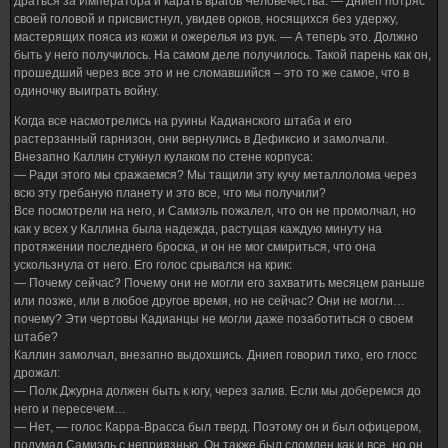
драться за Императора и карать врагов Человечества. — Дниеп потряс
своей головой и присвистнул, увидев орков, носящихся без удержу,
мастерящих пояса из кожи и ожерелья из рук. — А теперь это. Должно
быть у него получилось. На самом деле получилось. Такой парень как он,
прошедший через все это и не сломавшийся – это то же самое, что в
одиночку выиграть войну.
Когда все насмотрелись на руины Кадианского штаба и его
растерзанный гарнизон, они вернулись в Дефиксио и замолчали.
Внезапно Каллин стукнул кулаком по стене корпуса:
— Ради этого мы сражаемся? Мы тащили эту кучу металлолома через
всю эту гребаную планету и это все, что мы получили?
Все посмотрели на него, и Самиэль пожалел, что он не промолчал, но
как у всех у Каллина была надежда, растущая каждую минуту на
протяжении последнего броска, и он не мог смириться, что она
ускользнула от него. Его голос срывался на крик:
— Почему сейчас? Почему они не могли его захватить месяцем раньше
или позже, или в любое другое время, но не сейчас? Они не могли…
почему? Эти чертовы Кадианцы не могли даже позаботиться о своем
штабе?
Каллин замолчал, внезапно выдохшись. Дниеп говорил тихо, его глосс
дрожал:
— Полк Джурна должен быть к югу, через залив. Если мы доберемся до
него и пересечем…
— Нет, — голос Карра-Врасса был тверд. Поэтому он и был офицером,
подумал Самиэль с неприязнью. Он также был сломлен как и все, но он