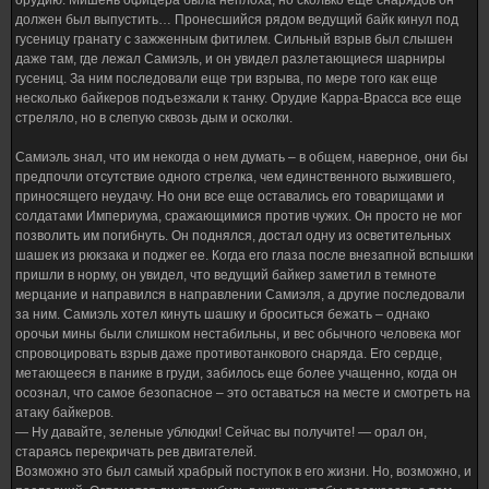
орудию. Мишень офицера была неплоха, но сколько еще снарядов он
должен был выпустить… Пронесшийся рядом ведущий байк кинул под
гусеницу гранату с зажженным фитилем. Сильный взрыв был слышен
даже там, где лежал Самиэль, и он увидел разлетающиеся шарниры
гусениц. За ним последовали еще три взрыва, по мере того как еще
несколько байкеров подъезжали к танку. Орудие Карра-Врасса все еще
стреляло, но в слепую сквозь дым и осколки.
Самиэль знал, что им некогда о нем думать – в общем, наверное, они бы
предпочли отсутствие одного стрелка, чем единственного выжившего,
приносящего неудачу. Но они все еще оставались его товарищами и
солдатами Империума, сражающимися против чужих. Он просто не мог
позволить им погибнуть. Он поднялся, достал одну из осветительных
шашек из рюкзака и поджег ее. Когда его глаза после внезапной вспышки
пришли в норму, он увидел, что ведущий байкер заметил в темноте
мерцание и направился в направлении Самиэля, а другие последовали
за ним. Самиэль хотел кинуть шашку и броситься бежать – однако
орочьи мины были слишком нестабильны, и вес обычного человека мог
спровоцировать взрыв даже противотанкового снаряда. Его сердце,
метающееся в панике в груди, забилось еще более учащенно, когда он
осознал, что самое безопасное – это оставаться на месте и смотреть на
атаку байкеров.
— Ну давайте, зеленые ублюдки! Сейчас вы получите! — орал он,
стараясь перекричать рев двигателей.
Возможно это был самый храбрый поступок в его жизни. Но, возможно, и