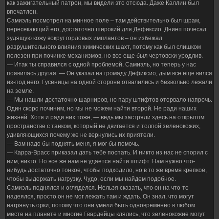
как зажигательный патрон, мы видели это отсюда. Даже Каллин был
впечатлен.
Самиэль посмотрел на минное поле – там действительно был шрам,
пересекающий его, достаточно широкий для Дефиксио. Дниеп почесал
зудящую кожу вокруг горловых имплантов – он избежал
разрушительного влияния химических шахт, потому как был слишком
полезен при починке механизмов, но все еще был чертовски уродлив.
— Итак ты справился с одной проблемой, Самиэль, но теперь у нас
появилась другая. — Он указал на громаду Дефиксио, дым все еще вился
из-под него. Гусеницы на одной стороне отвалились и безвольно лежали
на земле.
— Мы нашли достаточно шарниров, но пару штифтов оторвало напрочь.
Один скоро починим, но мы не можем найти второй. Не ради наших
жизней. Хотя и ради них тоже, — ведь мы застряли здесь на открытом
пространстве с танком, который не двигается и толпой зеленокожих,
удивляющихся почему же не вернулись их приятели.
— Вам надо бы поднять меня, я мог бы помочь.
— Карра-Врасс приказал дать тебе поспать. И никто из нас не спорил с
ним, никто. Но все же нам не удается найти штифт. Нам нужно что-
нибудь достаточно тонкое, чтобы подходило, но в то же время крепкое,
чтобы выдержать нагрузку. Чудо, если мы найдем подобное.
Самиэль поднялся и огляделся. Нельзя сказать, что он на что-то
надеялся, просто он не мог лежать там и ждать. Он знал, что могут
нагрянуть орки, потому что они умели быть одновременно в любом
месте на планете и многие Гвардейцы клялись, что зеленокожие могут