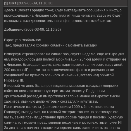
[
1
]
Giks
[2009-03-09, 11:16:36]
Здесь я (может Горацио тоже) буду выкладывать сообщения и инфу, о
происходящих на Нирване событиях от лица неписей. Здесь же будет
выкладываться дополнительная инфа по конкретным объектам
Добавлено
(2009-03-09, 11:16:36)
---------------------------------------------
Вкратце о глобальном
Такс, представляю хроники событий с момента высадки:
Империум отреагировал на сигнал sos, спустя неделю, еще четыре дня
ему понадобилось для полной мобилизации 234-ой армии и отправки её
к Нирване. Благодаря удаче, силы варп-прыжок занял всего пару дней.
200 полков ИГ, не считая сил космического флота и разлинчых не
соединений не прямого военного нзначения, встало над орбитой
Нирваны III.
В первый же день была произведенна массовая высадка имперских
войск на почти захваченную еретиками планету. По данным
орбитальной разведки им противостояло не менее четырехот тысяч
хаоситов, львиную долю которых составляли культисты.
Практически все силы, (за исключением 1009-ый пехотного полка
Гадагара) высадились на главный материк, точнее на восточную его
часть, заняв преимущественно приморские города и поселки. Ударную
силу на тот момент представляли пехотные и мотопехотные полки ИГ
За два часа с начала высадки имперские силы заняли пять основных