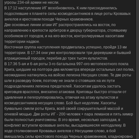
угрозы 234-ой армии не несли.
В 17:12 наступление ИГ возобновилось. К ним присоединились
подоспевшие к планете силы космодесантников в лице роты Кровавых
ангелов и крестовом походе Черных храмовников.
Две основные линии атаки ИГ распространялись на восток, по
направлению к крепости арбитров и дворцу губернатора, стоявшему
особняком от городов, и на юго-восток, контролируемые хаоситами
территории надвое.
Восточная группа наступления продвигалась успешно, пройдя 13 км
территории. В 17:34 они уже контролировали три деревушки и бывший
атракционный городок, перебив до трех тысяч культистов.
В 17:36 5-ая и 6-ая роты 3-го батальона 997-ого мотопехотного покла
Крига, шедшие на полтора-два километра впереди остальных сил полка,
неожиданно наткнулись на войско легиона Несущих слово. Те две роты
шли в разведку боем, поэтому не знали о стовяших на их пути
подразделениях легиона предателей. Хаоситам удалось застать
криговцев врасплох, внезапно атаковав. Криговцы быстро отошли от
удивления и пегегруппировались, отвечая на атаку культистов и
космодесантников несущих слово. Бой был недолгим. Хаоситы
буквально смяли роты Крига, всей своей сокрушительной массой и
огневой мощью. Две роты ИГ - 200 человек + пара леманов и пять химер
были полностью уничтожены. В это время, несколько запоздав, в
конфликт вступили кровавые ангелы, высадившиесяя неподалеку. В
ходе столкновения Кровавых ангелов с Несущими слово, в бой
вмешались силы крестового похода Черных храмовников, хладнокровно