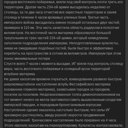
городов восточного побережья, взяли под свой контроль почти треть его
территории. Другая часть 234-ой армии высадилась недалеко от
столицы, за те два часа отчистив все окрестные территории и заняв
столицу в течении 4 часов кровавых уличных боев. Третья часть
имперского войска высадилась южнее позиций остальных двух частей,
примерно в 110 км. Эта часть зачистила область радиусом в полсотню
километров. На восточной части материка образовался большой
треугольник из трех частей 234-ой армии, который немедленно
заполнили подразделения империума. Неподготовленные культисты,
никак не ожидавшие подобных гостей, были быстро и эффективно
перебиты на пространстве в сотник кв километров. Империум при этом
понес минимальные потери
Спустя всего 7 часов с момента высадки, ИГ взяли под контроль столицу
мира, часть восточного побережья и солидный кусок территорий
вглубине материка.
Не давая хаоситам времени очухаться, командование развило быстрое
широкомаштабное наступление вглубь Фестафийского материка
(названние главного материка), захватывая городок за городком,
поселок за поселком. Неарганизованная толпа демонопоклонников на
тот момент ничего не могла противопоставить вышколенным солдатам
имперской гвардии, и передовым бронетанковым корпусам.
Наступление однако оказалось настолько быстрым, что силы ИГ
чрезмерно растянулись, ввиду разной скорости продвижения
подразделений. Трехчасовое наступление было прервано на 4 часа.
Этого хватило хаоситам на перегруппировку. Культисты контратаковали,