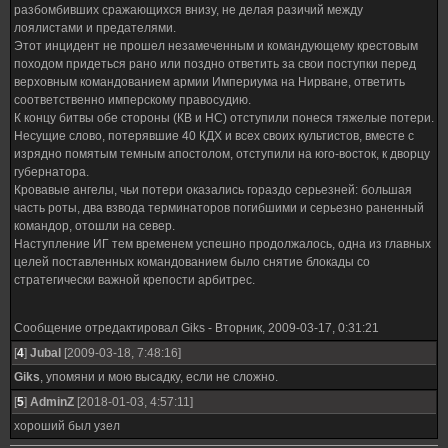
разбомбивших сражающихся внизу, не делая разичий между
лоялистами и предателями.
Этот инцидент не прошел незамеченным и командующему крестовым
походом придеться рано или поздно ответить за свои поступки перед
верховным командованием армии Империума на Нирване, ответить
соответственно имперскому правосудию.
К концу битвы обе стороны (КВ и НС) отступили понеся тяжелые потери.
Несущие слово, потерявшие 40 КДХ и всех своих культистов, вместе с
изрядно помятым темным апостолом, отступили на юго-восток, к дворцу
губернатора.
Кровавые ангелы, чьи потери оказались гораздо серьезней: большая
часть роты, два взвода терминаторов погибшими и серьезно раненный
командор, отошли на север.
Наступление ИГ тем временем успешно продолжалось, одна из главных
целей поставленных командованием было снятие блокады со
стратегически важной крепости арбитрес.
Сообщение отредактировал
Giks
-
Вторник, 2009-03-17, 0:31:21
[
4
]
Jubal
[2009-03-18, 7:48:16]
Giks
, упомяни и мою высадку, если не сложно.
[
5
]
AdminZ
[2018-01-03, 4:57:11]
хороший был узел