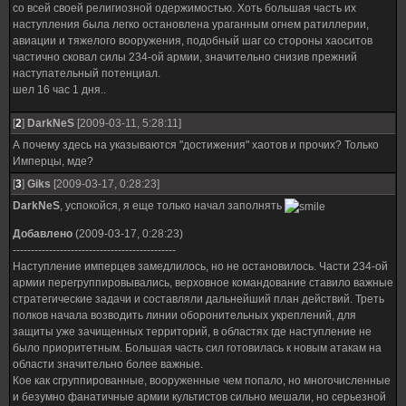
со всей своей религиозной одержимостью. Хоть большая часть их
наступления была легко остановлена ураганным огнем ратиллерии,
авиации и тяжелого вооружения, подобный шаг со стороны хаоситов
частично сковал силы 234-ой армии, значительно снизив прежний
наступательный потенциал.
шел 16 час 1 дня..
[
2
]
DarkNeS
[2009-03-11, 5:28:11]
А почему здесь на указываются "достижения" хаотов и прочих? Только
Имперцы, мде?
[
3
]
Giks
[2009-03-17, 0:28:23]
DarkNeS
, успокойся, я еще только начал заполнять
Добавлено
(2009-03-17, 0:28:23)
---------------------------------------------
Наступление имперцев замедлилось, но не остановилось. Части 234-ой
армии перегруппировывались, верховное командование ставило важные
стратегические задачи и составляли дальнейший план действий. Треть
полков начала возводить линии оборонительных укреплений, для
защиты уже зачищенных территорий, в областях где наступление не
было приоритетным. Большая часть сил готовилась к новым атакам на
области значительно более важные.
Кое как сгруппированные, вооруженные чем попало, но многочисленные
и безумно фанатичные армии культистов сильно мешали, но серьезной