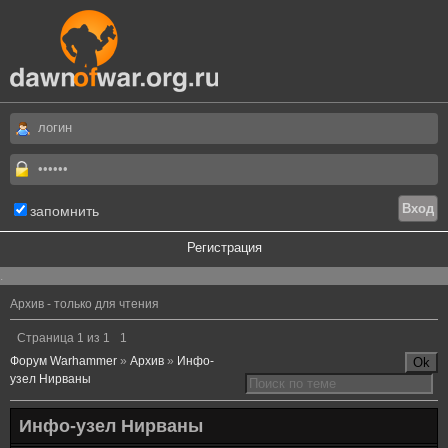
запомнить
Регистрация
.
Архив - только для чтения
Страница
1
из
1
1
Форум Warhammer
»
Архив
»
Инфо-
узел Нирваны
Инфо-узел Нирваны