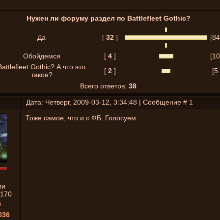
у раздел по Battlefleet Gothic?
Нужен ли форуму раздел по Battlefleet Gothic?
Да
[
32
]
[8
Обойдемся
[
4
]
[1
Battlefleet Gothic? А что это
[
2
]
[5
такое?
Всего ответов:
38
Дата: Четверг, 2009-03-12, 3:34:48 | Сообщение #
1
Тоже самое, что и с ФБ. Голосуем.
ли
170
0
036