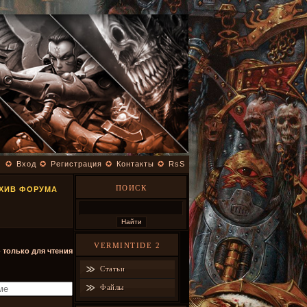
✪
Вход
✪
Регистрация
✪
Контакты
✪
RsS
ПОИСК
РХИВ ФОРУМА
VERMINTIDE 2
- только для чтения
Статьи
Файлы