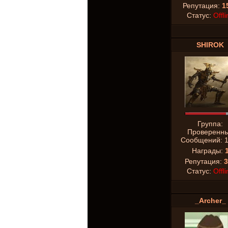
Репутация:
1
Статус:
Offli
SHIROK
Группа:
Проверенн
Сообщений:
Награды:
Репутация:
3
Статус:
Offli
_Archer_