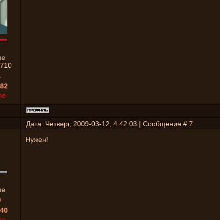
ые
710
1
82
ne
Дата: Четверг, 2009-03-12, 4:42:03 | Сообщение #
7
Нужен!
ые
0
40
ne