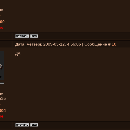
ые
0
00
ne
Дата: Четверг, 2009-03-12, 4:56:06 | Сообщение #
10
ДА
ые
535
0
304
ne