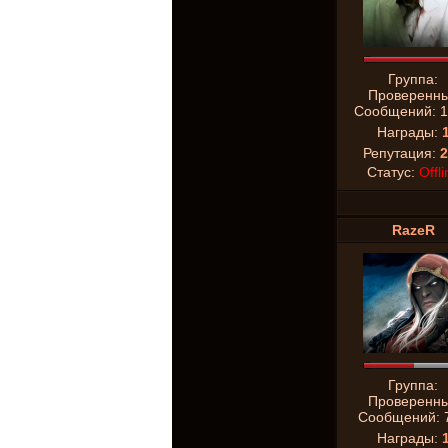
Группа:
Проверенн
Сообщений:
1
Награды:
Репутация:
2
Статус:
Offli
RazeR
Группа:
Проверенн
Сообщений:
Награды: