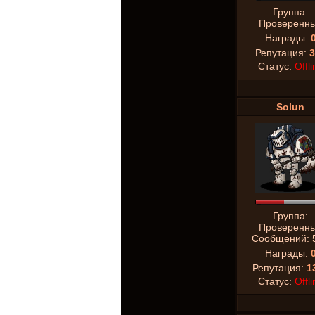
Группа:
Проверенн
Награды:
Репутация:
3
Статус:
Offli
Solun
Группа:
Проверенн
Сообщений:
Награды:
Репутация:
1
Статус:
Offli