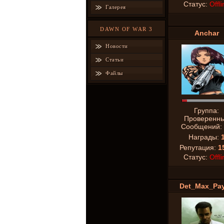
Статус:
Offli
Галерея
DAWN OF WAR 3
Anchar
Новости
Статьи
Файлы
Группа:
Проверенн
Сообщений:
Награды:
Репутация:
1
Статус:
Offli
Det_Max_Pa