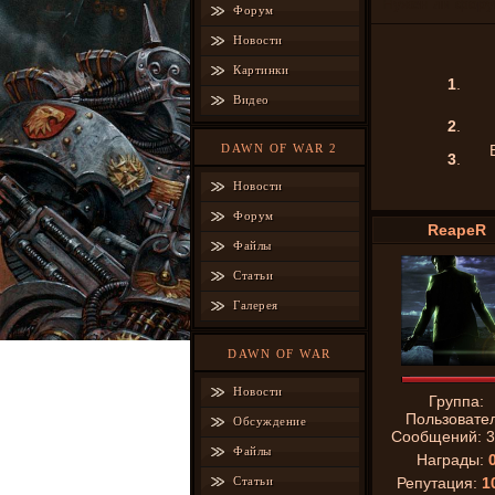
Нужен ли форум
Форум
Новости
Картинки
1
.
Видео
2
.
DAWN OF WAR 2
3
.
Новости
Форум
ReapeR
Файлы
Статьи
Галерея
DAWN OF WAR
Новости
Группа:
Пользовате
Обсуждение
Сообщений:
3
Файлы
Награды:
Статьи
Репутация:
1