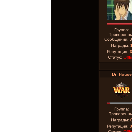
Группа:
Проверенн
Сообщений:
3
Награды:
Репутация:
3
Статус:
Offli
Dr_House
Группа:
Проверенн
Награды:
Репутация:
3
Статус:
Offli