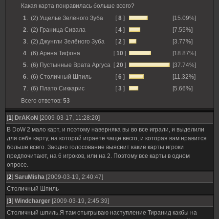
Какая карта понравилась больше всего?
1
.
(2) Ущелье Зелёного Зуба
[
8
]
[15.09%]
2
.
(2) Граница Сивала
[
4
]
[7.55%]
3
.
(2) Джунгли Зелёного Зуба
[
2
]
[3.77%]
4
.
(6) Арена Тифона
[
10
]
[18.87%]
5
.
(6) Пустынные Врата Аргуса
[
20
]
[37.74%]
6
.
(6) Столичный Шпиль
[
6
]
[11.32%]
7
.
(6) Плато Сиккарис
[
3
]
[5.66%]
Всего ответов:
53
[
1
]
DrAKoN
[2009-03-17, 11:28:20]
В DoW 2 мало карт, и поэтому наверняка вы во все играли, и выделили
для себя карту, на которой играете чаще весго, и которая вам нравится
больше всего. Заодно голосование выяснит какие карты игроки
предпочитают, на 6 игроков, или на 2. Поэтому все карты в одном
опросе.
[
2
]
SaruMisha
[2009-03-19, 2:40:47]
Столичный Шпиль
[
3
]
Windcharger
[2009-03-19, 2:45:39]
Столичный шпиль.Я там отыгрываю наступление Тиранид какбы на