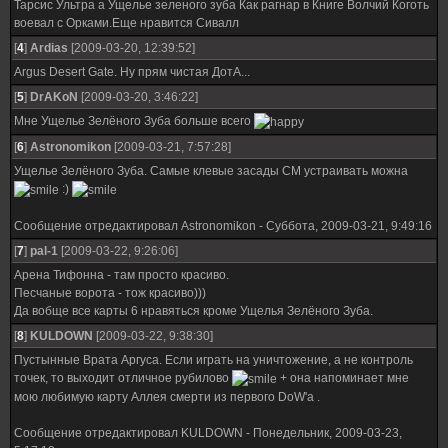
Тарсис Ультра а Ущелье зеленого зуба Как рагнар в Книге Волчий Коготь
воевал с Орками.Еще нравится Сивалл
[
4
]
Ardias
[2009-03-20, 12:39:52]
Argus Desert Gate. Ну прям чистая ДотА...
[
5
]
DrAKoN
[2009-03-20, 3:46:22]
Мне Ущелье Зелёного Зуба больше всего
[
6
]
Astronomikon
[2009-03-21, 7:57:28]
Ущелье Зелёного Зуба. Самые клевые засады СМ устраивать можна
:)
Сообщение отредактировал
Astronomikon
-
Суббота, 2009-03-21, 9:49:16
[
7
]
pal-1
[2009-03-22, 9:26:06]
Арена Тифонна - там просто красиво.
Песчаные ворота - тож красиво)))
Да вобще все карты 6 нравяться кроме Ущелья Зелёного Зуба.
[
8
]
KULDOWN
[2009-03-22, 9:38:30]
Пустынные Врата Аргуса. Если играть на уничтожение, а не контроль
точек, то выходит отличное рубилово
+ она напоминает мне
мою любимую карту Аллея смерти из первого DoW'а .
Сообщение отредактировал
KULDOWN
-
Понедельник, 2009-03-23,