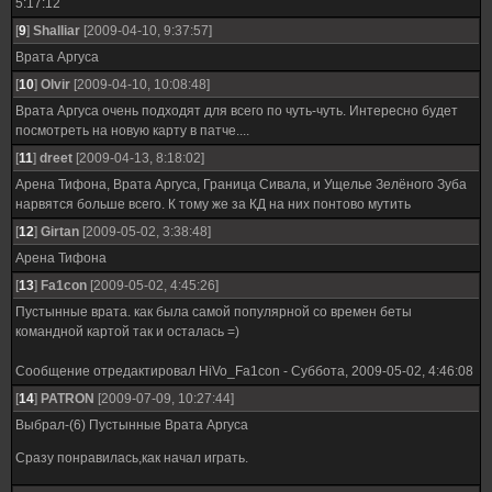
5:17:12
[
9
]
Shalliar
[2009-04-10, 9:37:57]
Врата Аргуса
[
10
]
Olvir
[2009-04-10, 10:08:48]
Врата Аргуса очень подходят для всего по чуть-чуть. Интересно будет
посмотреть на новую карту в патче....
[
11
]
dreet
[2009-04-13, 8:18:02]
Арена Тифона, Врата Аргуса, Граница Сивала, и Ущелье Зелёного Зуба
нарвятся больше всего. К тому же за КД на них понтово мутить
[
12
]
Girtan
[2009-05-02, 3:38:48]
Арена Тифона
[
13
]
Fa1con
[2009-05-02, 4:45:26]
Пустынные врата. как была самой популярной со времен беты
командной картой так и осталась =)
Сообщение отредактировал
HiVo_Fa1con
-
Суббота, 2009-05-02, 4:46:08
[
14
]
PATRON
[2009-07-09, 10:27:44]
Выбрал-(6) Пустынные Врата Аргуса
Сразу понравилась,как начал играть.