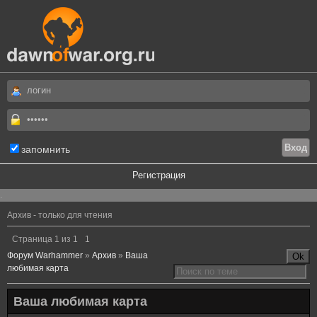
запомнить
Регистрация
.
Архив - только для чтения
Страница
1
из
1
1
Форум Warhammer
»
Архив
»
Ваша
любимая карта
Ваша любимая карта