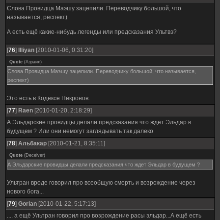
Слова Провидца Маэшу зацепили. Переводчику большой, что
называется, респект)
А есть ещё какие-нибудь легенды или предсказания Ультвэ?
[
76
]
Illiyan
[2010-01-06, 0:31:20]
Quote
(
Азраил
)
Слова Провидца Маэшу зацепили. Переводчику большой, что называется,
респект)
Это есть в Кодексе Некронов.
[
77
]
Raen
[2010-01-20, 2:18:29]
А Эльдарские провидцы делали предсказания что ждет Эльдар в
будущем ? Или они немогут заглядывать так далеко
[
78
]
Альбакар
[2010-01-21, 8:35:11]
Quote
(
Deceiver
)
А Эльдарские провидцы делали предсказания что ждет Эльдар в будущем ?
Ультран вроде говорил про всеобщую смерть и возрождение через
нового бога...
[
79
]
Gorian
[2010-01-22, 5:17:13]
.... а ещё Ультран говорил про возрождение расы эльдар...А ещё есть