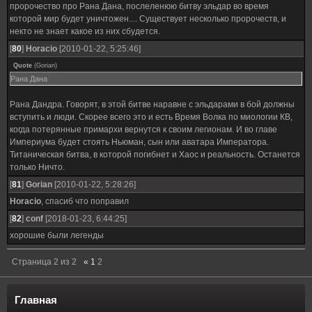
пророчество про Рана Дана, послеленюю битву эльдар во время
которой мир будет уничтожен.... Существует несколько пророчеств, и
некто не знает какое из них сбудется.
[
80
]
Horacio
[2010-01-22, 5:25:46]
Quote
(
Gorian
)
Рана Дана
Рана Дандра. Говорят, в этой битве наравне с эльдарами в бой должны
вступить и люди. Скорее всего это и есть Время Волка по миологии КВ,
когда потерянные примархи вернутся к своим легионам. И во главе
Империума будет стоять Ньюман, сын или аватара Императора.
Титаническая битва, в которой погибнет и Хаос и реальность. Останется
только Ничто.
[
81
]
Gorian
[2010-01-22, 5:28:26]
Horacio
, спасиб что поправил
[
82
]
conf
[2018-01-23, 6:44:25]
хорошие были легенды
Страница
2
из
2
«
1
2
Главная