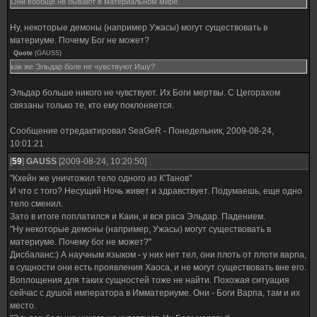
Они вообще не бывают в материальном мире.
Ну, некоторые демоны (например Ужасы) могут существовать в
материуме. Почему Бог не может?
Quote
(
GAUSS
)
как же Эльдар боле не чувствуют Ишу?
Эльдар больше никого не чувствуют. Их Боги мертвы. С Цегорахом
связаны только те, кто ему поклоняется.
Сообщение отредактировал
SeaGeR
-
Понедельник, 2009-08-24,
10:01:21
[
59
]
GAUSS
[2009-08-24, 10:20:50]
"Кхейн же уничтожил тело одного из К'Танов"
И что с того? Несущий Ночь живет и здравствует. Подумаешь, еще одно
тело сменил.
Зато в итоге поплатился и Каин, и вся раса Эльдар. Падением.
"Ну некоторые демоны (например, Ужасы) могут существовать в
материуме. Почему бог не может?"
Дисбаланс:) А научным языком - у них нет тел, они плоть от плоти варпа,
в сущности они есть проявления Хаоса, и не могут существовать вне его.
Воплощения для таких сущностей тоже не найти. Похожая ситуация
сейчас с душой императора в Имматериуме. Они - Боги Варпа, там и их
место.