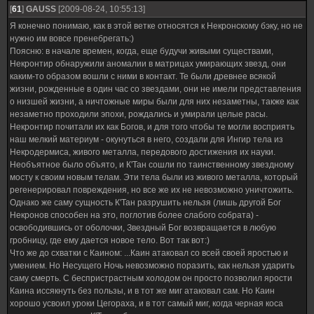
[
61
]
GAUSS
[2009-08-24, 10:55:13]
Я конечно понимаю, как в этой ветке относятся к Некронскому бэку, но не
нужно им вовсе пренебрегать:)
Поясню: в начале времен, когда, еще будучи живыми существами,
Некронтир обнаружили аномалии в матрицах умирающих звезд, они
каким-то образом вошли с ними в контакт. Те были древнее всякой
жизни, рожденные в один час со звездами, они не имели представления
о низшей жизни, а ничтожные миры были для них незаметны, также как
незаметно проходили эпохи, рождались и умирали целые расы.
Некронтир почитали их как Богов, и для того чтобы те могли восприять
наш мелкий материум - окунуться в него, создали для Ингир тела из
Некродермиса, живого металла, передового достижения их науки.
Необъятное было объято, и К'Тан сошли по таинственному звездному
мосту к своим новым телам. Эти тела были из живого металла, который
регенерировал повреждения, но все же их не невозможно уничтожить.
Однако же саму сущность К'Тан разрушить нельзя (лишь другой Бог
Некронов способен на это, поглотив более слабого собрата) -
освободившись от оболочки, Звездный Бог возвращается в любую
гробницу, где ему дается новое тело. Вот так вот:)
Что же до схватки с Каином: ...Каин атаковал со всей своей яростью и
умением. Но Несущего Ночь невозможно поразить, как нельзя ударить
саму смерть. С беспристрастным холодом он просто позволил ярости
Каина иссякнуть без пользы, и в тот же миг атаковал сам. Но Каин
хорошо усвоил уроки Цегораха, и в тот самый миг, когда черная коса