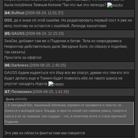
была погублена Темным Князем."Так что чья это легенда?
[
64
]
Buffout
[2009-08-24, 11:01:37]
GSS
, да я знаю об этой ошибке. Но редактировать первый пост я уже не
могу, поэтому он остается с ошибкой. Легенда хаоситская.
[
65
]
GAUSS
[2009-08-24, 11:15:15]
SeaGer, добавил там же о Падении и битве. Тела из некродермиса
Некронтир действительно дали Звездные Боги, по образу и подобию,
так сказать)
Простите за оффтоп
[
66
]
Darkness
[2009-08-25, 1:40:25]
GAUSS будем надеяться что Ишу все же спасут, думаю что тем кто это
будет делать еще и Тзиинч будет помогать ибо он такого шанса не
упустит нагадить Нурглу
[
67
]
Пепякомен
[2009-08-25, 1:41:35]
Quote
(
GAUSS
)
.) А Звездный Бог, лишенный оболочки, взревел от ненависти и злости; он
понесся к молодой расе Эльдар, в ярости своей сея семена ужаса, смерти и
хаоса в их не знавших зла сердцах - что, в конечном итоге и стало причиной
Падения.
Это уже из области фантастики как говорится