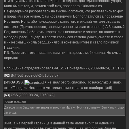
взметнулась и тело К'Тана обрело твердость для единственного удара,
Каин был готов, и, воздев свой меч, поверг его. Оболочка из
Некродермиса разорвалась на тысячи осколков, что разлетелись вокруг
и поразили все живое. Сам Кроваворукий Бог поплатился за поражение
Несущего Ночь, ибо некродермис ранил его и жидкий металл отравлял
его тело. (Причем неясно, в каком именно смысле отравлял.) А Звездный
Бог, лишенный оболочки, взревел от ненависти и злости; он понесся к
молодой расе Эльдар, в ярости своей сея семена ужаса, смерти и хаоса
в их не знавших зла сердцах - что, в конечном итоге и стало причиной
Падения.
P.S. Простите, текст писал по памяти, т.к. здесь с мобильника. Но смысл
передан.
Сообщение отредактировал
GAUSS
-
Понедельник, 2009-08-24, 11:51:22
[
62
]
Buffout
[2009-08-24, 10:58:57]
[off]
GAUSS
,
я не знал этого, спасибо. Но насколько я знаю,
это К'Тан дали Некронам металлические тела, а не наоборот.[/off]
[
63
]
GSS
[2009-08-24, 10:59:42]
Quote
(
SeaGeR
)
Да еще и по бэку они не знают о том, что Иша у Нургла во плену. Это хаоситская
легенда.
Хмм...а на первой странице в данной теме написано: "На одном из
искусственных миров бытует легенда, гласящая, что богиня Иша не