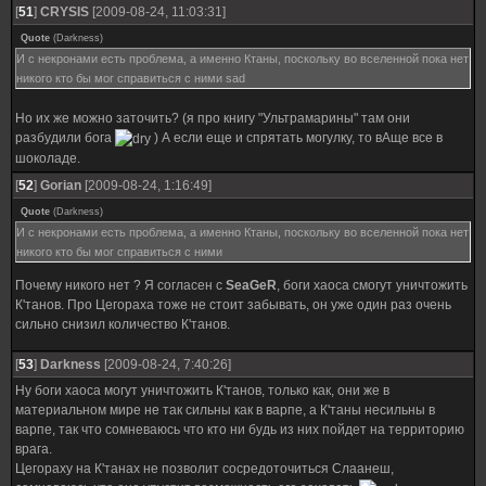
[
51
]
CRYSIS
[2009-08-24, 11:03:31]
Quote
(
Darkness
)
И с некронами есть проблема, а именно Ктаны, поскольку во вселенной пока нет
никого кто бы мог справиться с ними sad
Но их же можно заточить? (я про книгу "Ультрамарины" там они
разбудили бога
) А если еще и спрятать могулку, то вАще все в
шоколаде.
[
52
]
Gorian
[2009-08-24, 1:16:49]
Quote
(
Darkness
)
И с некронами есть проблема, а именно Ктаны, поскольку во вселенной пока нет
никого кто бы мог справиться с ними
Почему никого нет ? Я согласен с
SeaGeR
, боги хаоса смогут уничтожить
К'танов. Про Цегораха тоже не стоит забывать, он уже один раз очень
сильно снизил количество К'танов.
[
53
]
Darkness
[2009-08-24, 7:40:26]
Ну боги хаоса могут уничтожить К'танов, только как, они же в
материальном мире не так сильны как в варпе, а К'таны несильны в
варпе, так что сомневаюсь что кто ни будь из них пойдет на территорию
врага.
Цегораху на К'танах не позволит сосредоточиться Слаанеш,