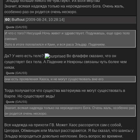
"Эльдар больше никого не чувствуют. Их Боги мертвы"
Значит, всякая надежда только на нерожденного Бога. Очень жаль,
особенно раз он родится очень нескоро.
[
60
]
Buffout
[2009-08-24, 10:28:14]
Quote
(
GAUSS
)
И что с того? Несущий Ночь живет и здравствует. Подумаешь, еще одно тело
сменил.
Зато в итоге поплатился и Каин, и вся раса Эльдар. Падением.
Да? У него есть тело?
Во флаффе сказано, что он
существует без тела. А Падение и Некроны связаны чуть более чем
никак.
Quote
(
GAUSS
)
они есть проявления Хаоса, и не могут существовать вне его
Тогда получается что существа материума не могут существовать в
Варпе. Но существуют ведь!
Quote
(
GAUSS
)
Значит, всякая надежда только на нерожденного Бога. Очень жаль, особенно раз
он родится очень нескоро.
Вся надежда на прихоти ГВ. Может Хаос рассорится сам с собой,
Цегорах, Обманщик или Малал расстараются. Я бы сказал, что шансы у
Эльдар возродиться довольно неплохие. Весь вопрос во времени.