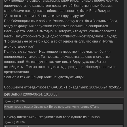
Они вообще не бывают в материальном мире. Только в форме чьей-то
одержимости, но разве этого достаточно? Единственными богами,
способными находиться в обоих реальностях, были Боги Эльдар.
"А так он вполне мог бы стравить их друг с другом"
Про Обманщика вы и забыли. Умники есть у всех. Да и Звездные Боги,
ввиду сокращения популяции ссориться больше не собираются.
Вестнику это боле не выгодно. А Цегорах, к тому же, очень опасается
мести Потустороннего (еще одно "оптимистичное" предание Эльдар)
"Но спасать ее от него надо, а то от одной мысли, что она у Нургла
дурно становится"
Полностью согласен. Настоящее изуверство - прекрасная богиня
плодородия у такого... Гм... мерзкого существа, да еще в качестве
подопытной. Но все лучше так, чем никак. Вдруг удалось бы ее
освободить... Только как это сделать до рождения Иннеяда - не имею
представления.
SeaGer, а как же Эльдар боле не чувствуют Ишу?
Сообщение отредактировал
GAUSS
-
Понедельник, 2009-08-24, 9:50:25
[
58
]
Buffout
[2009-08-24, 10:00:55]
Quote
(
GAUSS
)
Никто, кроме самих Звездных Богов не может уничтожить К'Тана
Почему никто? Кхеин же уничтожил тело одного из К'Танов.
Quote
(
GAUSS
)