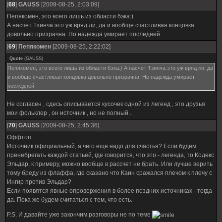
[
68
]
GAUSS
[2009-08-25, 2:03:09]
Пепякомен, это всего лишь из области бэка:)
А насчет Тзинча это уж вряд ли, да и вообще счастливая концовка
довольно призрачна. Но надежда умирает последней.
[
69
]
Пепякомен
[2009-08-25, 2:22:02]
Quote
(
GAUSS
)
Пепякомен, это всего лишь из области бэка:) А насчет Тзинча это уж вряд ли, да
и вообще счастливая концовка довольно призрачна. Но надежда умирает
последней.
Не согласен , сдесь описывается кусочек одной из легенд , это друзья
мои фольклер , он источник , но не полный .
[
70
]
GAUSS
[2009-08-25, 2:45:36]
Оффтоп
Источник официальный, а чего еще надо для счастья? Если будем
пренебрегать каждой статьей, где говорится, что это - легенда, то Кодекс
Эльдар, к примеру, можно вообще в рассчет не брать. Или лучше верить
тому бреду из флаффа, где сказано что Каин сражался плечом к плечу с
Ингир против Эльдар?
Если появятся явные опровержения в более поздних источниках - тогда
да. Пока же будем считаться с тем, что есть.
P.S. И давайте уже закончим разговоры не по теме