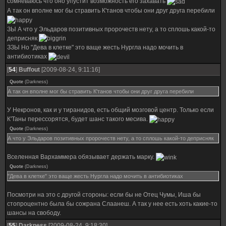
сомневаюсь что оно упустит возможность его захавать
А так он вполне мог бы стравить К'танов чтобы они друг друга перебили
ЗЫ А что у Эльдаров позитивных пророчеств нету, а то сплошь какой-то
деприсняк
ЗЗЫ Но "Дева в клетке" это ваще жесть Нургла надо мочить в
антибиотиках
[
54
]
Buffout
[2009-08-24, 9:11:16]
Quote
(
Darkness
)
А так он вполне мог бы стравить К'танов чтобы они друг друга перебили
У Некронов, как и у тиранидов, есть общий мозговой центр. Только если
К'Таны перессорятся, будет шанс такого месива.
Quote
(
Darkness
)
А что у Эльдаров позитивных пророчеств нету, а то сплошь какой-то деприсняк
Вселенная Вархаммера обязывает держать марку.
Quote
(
Darkness
)
"Дева в клетке" это ваще жесть Нургла надо мочить в антибиотиках
Посмотри на это с другой стороны: если бы не Отец Чумы, Иша бы
стопроцентно была бы сожрана Слаанеш. А так у нее есть хоть какие-то
шансы на свободу.
[
55
]
Darkness
[2009-08-24, 9:18:30]