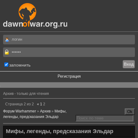
запомнить
Регистрация
.
Архив - только для чтения
Страница
2
из
2
«
1
2
Форум Warhammer
»
Архив
»
Мифы,
легенды, предсказания Эльдар
Мифы, легенды, предсказания Эльдар