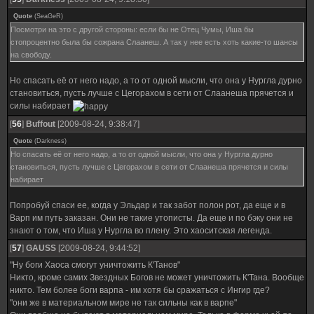
Quote
(
SeaGeR
)
Посмотри на это с другой стороны: если бы не Отец Чумы, Иша бы
стопроцентно была бы сожрана Слаанеш. А так у нее есть хоть какие-то шансы
на свободу.
Но спасать её от него надо, а то от одной мысли, что она у Нургла дурно
становиться, пусть лучше с Цегорахом в сети от Слаанеша прячется и
силы набирает
[
56
]
Buffout
[2009-08-24, 9:38:47]
Quote
(
Darkness
)
Но спасать её от него надо, а то от одной мысли, что она у Нургла дурно
становиться, пусть лучше с Цегорахом в сети от Слаанеша прячется и силы
набирает
Попробуй спаси ее, когда у Эльдар и так забот полон рот, да еще и в
Варп им путь заказан. Они не такие утописты. Да еще и по бэку они не
знают о том, что Иша у Нургла во плену. Это хаоситская легенда.
[
57
]
GAUSS
[2009-08-24, 9:44:52]
"Ну боги Хаоса смогут уничтожить К'Танов"
Никто, кроме самих Звездных Богов не может уничтожить К'Тана. Вообще
никто. Тем более боги варпа - им хотя бы сражаться с Ингир где?
"они же в материальном мире не так сильны как в варпе"