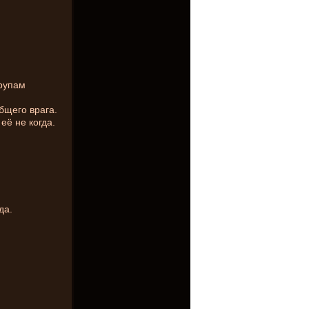
рупам
бщего врага.
её не когда.
да.