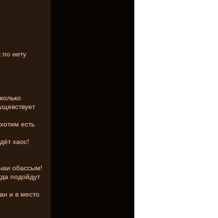
 по нету
колько
сущевствует
хотим есть
дёт хаос!
чаи обассым!
гда подойдут
ан и в место