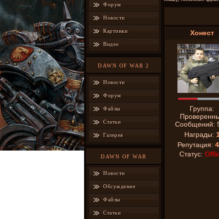
Форум
Перлы, ляпы и 
Новости
Картинки
Хонест
Видео
DAWN OF WAR 2
Новости
Форум
Группа:
Файлы
Проверенн
Статьи
Сообщений:
Награды:
Галерея
Репутация:
4
Статус:
Offli
DAWN OF WAR
Новости
Обсуждение
Файлы
Статьи