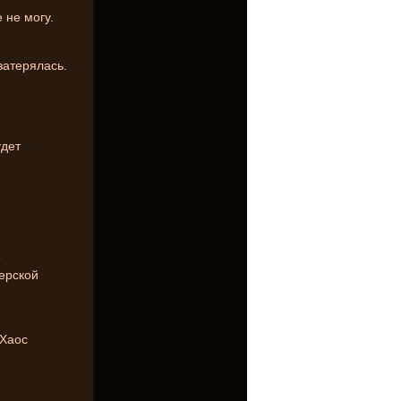
 не могу.
затерялась.
удет
е
ерской
 Хаос