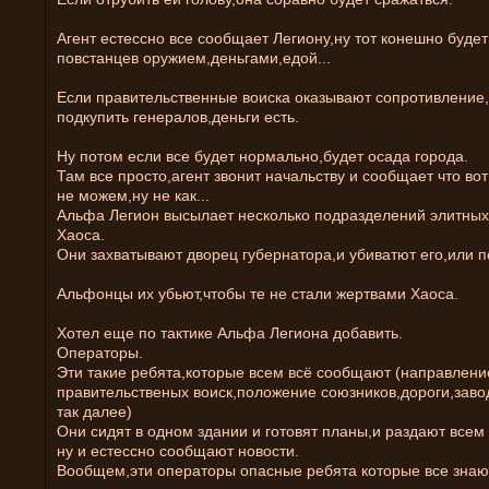
Агент естессно все сообщает Легиону,ну тот конешно буде
повстанцев оружием,деньгами,едой...
Если правительственные воиска оказывают сопротивление
подкупить генералов,деньги есть.
Ну потом если все будет нормально,будет осада города.
Там все просто,агент звонит начальству и сообщает что вот
не можем,ну не как...
Альфа Легион высылает несколько подразделений элитных
Хаоса.
Они захватывают дворец губернатора,и убиватют его,или по
Альфонцы их убьют,чтобы те не стали жертвами Хаоса.
Хотел еще по тактике Альфа Легиона добавить.
Операторы.
Эти такие ребята,которые всем всё сообщают (направлени
правительственых воиск,положение союзников,дороги,зав
так далее)
Они сидят в одном здании и готовят планы,и раздают всем
ну и естессно сообщают новости.
Вообщем,эти операторы опасные ребята которые все знают