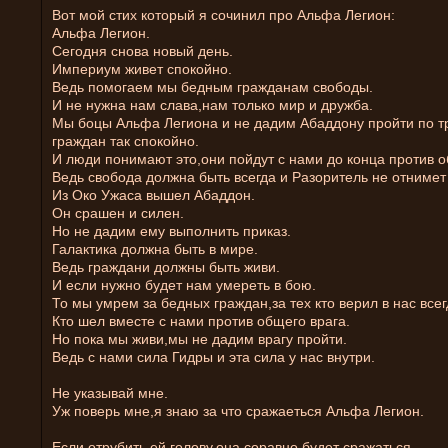
Вот мой стих который я сочинил про Альфа Легион:
Альфа Легион.
Сегодня снова новый день.
Империум живет спокойно.
Ведь помогаем мы бедным гражданам свободы.
И не нужна нам слава,нам только мир и дружба.
Мы боцы Альфа Легиона и не дадим Абаддону пройти по т
граждан так спокойно.
И люди понимают это,они пойдут с нами до конца против о
Ведь свобода должна быть всегда и Разоритель не отнимет 
Из Око Ужаса вышел Абаддон.
Он срашен и силен.
Но не дадим ему выполнить приказ.
Галактика должна быть в мире.
Ведь граждани должны быть живи.
И если нужно будет нам умереть в бою.
То мы умрем за бедных граждан,за тех кто верил в нас всег
Кто шел вместе с нами против общего врага.
Но пока мы живи,мы не дадим врагу пройти.
Ведь с нами сила Гидры и эта сила у нас внутри.
Не указывай мне.
Уж поверь мне,я знаю за что сражаеться Альфа Легион.
Если отрубить ей голову,она соравно будет сражаться.