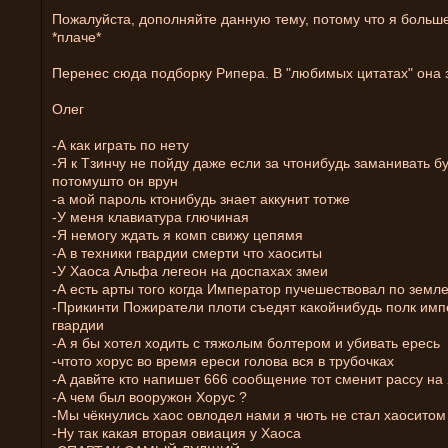
Пожалуйста, дополняйте данную тему, потому что я больше
*плаче*
Перенес сюда подборку Рипера. В "любимых цитатах" она 
Олег
-А как играть по нету
-Я к Тзинчу не пойду даже если за чтонибудь заманивать б
потомушто он врун
-а мой пароль ктонибудь знает аккунит тотже
-У меня клавиатура глючиная
-Я немогу ждать я комп свижу цепямя
-А в техники гвардии смерти что хаоситы
-У Хаоса Альфа легеон на доспахах змеи
-А есть арты того когда Император пучешествовал по земл
-Прикинти Пожиратели плоти съедят какойнибудь полк имп
гвардии
-А я бы хотел ходить с тяжолым болтером и убивать ересь
-чтото хорус во время ереси голова вся в трубочках
-А давйте кто напишет 666 сообщение тот сменит рассу на
-А чем был вооружон Хорус ?
-Мы чёкнулись хаос овлодел нами я чють не стал хаоситом
-Ну так какая вторая овиация у Хаоса