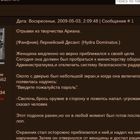
т.п. форумчан
Дата: Воскресенье, 2009-05-03, 2:09:48 | Сообщение #
1
Отрывки из творчества Ариана.
(Фанфник) Лернейский Десант. (Hydra Dominatus.)
Женщина медленно но верно приближался к своей цели.
Сегодня она должен был пробраться к министерству обор
Администратиума,и отключить систему безопасности радар
ые
Около с дверью был небольшой экран,и когда она включила
562
появилась надпись:
1
"Введите пожалуйста пароль".
34
ne
-Сволочь,брось оружие в сторону и ложилсь напал.-угрож
сказал человек.
Этот подонок ранен,но он в любой момент был готов посла
лоп.
Охранник стал осторожно приблизился к ней,и надел на не
наручники.Затем он отвернулся от женщины и достал раци