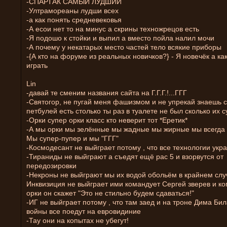
-СПАРТАК САМЫЙ ЛУДШИЙ
-Ултрамореаны лудши всех
-а как понять средневековья
-А есои нет то на минус а скрины техножрецов есть
-Я подошо к стойки и выпил а вместо пойла налил мочи
-А почему у некатарых место частей тело всякие приборы
-{А кто на форуме из реальных новичков?} - Я новечёк а как
играть
Lin
-давай те сменим названия сайта на Г.Г.Г.!...ГГГ
-Святогор, не пугай меня фашизмом и не упрекай знаешь с
петбулей есть столько ты раз в туалете не был сколько их 
-Орки супер орки класс кто неверит тот *Еретик*
-А мы орки мы зелённые мы жадные мы жирные мы всегда 
Мы супер-пупер и мы "ГГГ"
-Космодесант не выйграет потому , что все технологии укра
-Тираниды не выйграют а съедят ещё рас 5 и взорвутся от
передозировки
-Некроны не выйграют мы их водой обольём в крайнем слу
Инквизиция не выйграет ими командует Сергей зверев и ко
орки он скажет "Это не стильно будем сдаваться!"
-ИГ не выйграет потому , что там заед и на троне Дима Бил
войны все поедут на евровидиние
-Тау они на копытах не убегут!