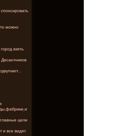
т спонсировать
,то можно
 город взять
 Десантников
дкупают...
е
оды,фабрики,и
 главные цели
 и все видят.