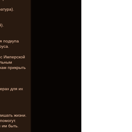
.
атура).
).
я подкупа
руса.
 с Имперской
альным
 нам прикрыть
ерах для их
лишать жизни.
помогут.
 им быть.