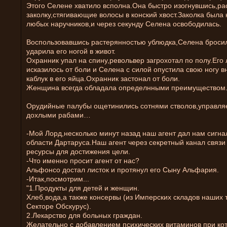
Этого Селене хватило всполна.Она быстро изогнувшись,ра
заколку,стягивающие волосы в конский хвост.Заколка была
любых наручников,и через секунду Селена освободилась.
Воспользовавшись растерянностью ублюдка,Селена бросил
ударила его ногой в живот.
Охранник упал на спину,револьвер загрохотал по полу.Его
исказилось от боли и Селена с силой опустила свою ногу в
каблук в его яйца.Охранник застонал от боли.
Женщина всегда обладала определнными преимуществом
Орудийные палубы ощетинились сотнями стволов,управл
дохлыми рабами…
-Мой Лорд,несколько минут назад наш агент дал нам сигна
области Дартаруса.Наш агент через секретный канал связи
ресурсы для достижения цели.
-Что именно просит агент от нас?
Альфонсо достал листок и протянул его Сыну Альфария.
-Итак,посмотрим...
"1.Продукты для детей и женщин.
Хлеб,вода,а также консервы (из Имперских складов наших
Секторе Обскурус).
2.Лекарство для больных граждан.
Желательно с добавлением психических витаминов при ко