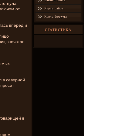
Баннер сайта
стегнула
 ключом от
Карта сайта
Карта форума
ась вперед и
СТАТИСТИКА
 лицо
низ,впечатав
.
яемых
л в северной
 просит
 товарищей в
тором