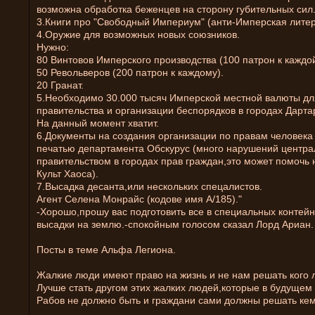
возможна обработка беженцев на сторону губительных сил
3.Книги про "Свободный Империум" (анти-Имперская литер
4.Оружие для возможных новых союзников.
Нужно:
80 Винтовов Имперского производства (100 патрон к каждой
50 Револьверов (200 патрон к каждому).
20 Гранат.
5.Необходимо 30.000 тысяч Имперской местной валюты дл
правительства и организации беспорядков в городах Дарта
На данный момент хватит.
6.Документы на создания организации по правам человека
печатью департамента Обскурус (много нарушений центр
правительством в городах прав граждан,это может помочь
Культ Хаоса).
7.Высадка десанта,или нескольких спецалистов.
Агент Селена Монрайс (кодове имя А/185)."
-Хорошо,прошу вас подготовить все в специальных контейн
высадки на землю.-спокойным голосом сказал Лорд Ариан.
Посты в теме Альфа Легиона.
Жалкие люди имеют право на жизнь и не нам решать кого 
Лучше стать другом этих жалких людей,которые в будущем 
Рабов не должно быть и граждани сами должны решать кем