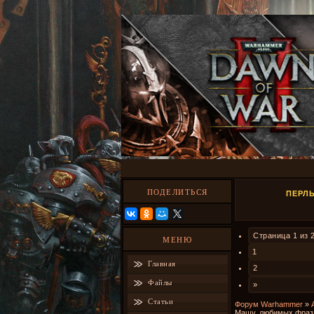
ПОДЕЛИТЬСЯ
ПЕРЛ
Страница
1
из
МЕНЮ
1
Главная
2
Файлы
»
Статьи
Форум Warhammer
»
Машу, любимых фраз