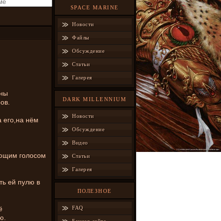
SPACE MARINE
Новости
Файлы
Обсуждение
Статьи
Галерея
оны
DARK MILLENNIUM
ов.
Новости
 его,на нём
Обсуждение
Видео
ающим голосом
Статьи
Галерея
ть ей пулю в
ПОЛЕЗНОЕ
ё
FAQ
ю.