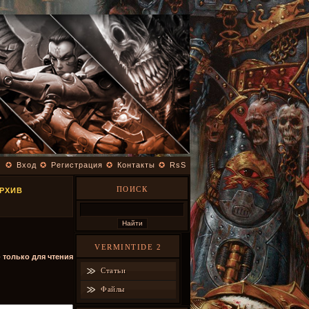
✪
Вход
✪
Регистрация
✪
Контакты
✪
RsS
ПОИСК
АРХИВ
VERMINTIDE 2
- только для чтения
Статьи
Файлы