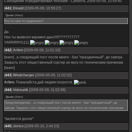
Сообщение отредактировал
Volosatik
-
Суббота, 2009-05-09, 10:59:40
[
441
]
Dinald
[2009-05-09, 10:59:27]
Quote
(
Arlien
)
Кто-то чем-то недоволен?
Да.
Нах ты вывесел карамэл данс!!!!!?????77777
YARRRR!!!1111
[
442
]
Arlien
[2009-05-09, 11:01:10]
[warn]...а следующий пост после моего - бан "праздничный", до завтра.
Закрыть этот общественный сортир не могу по техническим причинам.
[/warn]
[
443
]
Windcharger
[2009-05-09, 11:02:02]
Arlien
, Пожалуйста,дай людям посратся.
[
444
]
Volosatik
[2009-05-09, 11:02:08]
Quote
(
Arlien
)
Предупреждение:...а следующий пост после моего - бан "праздничный", до
завтра. Закрыть этот общественный сортир не могу по техническим причинам.
*валяется дохле*
[
445
]
Jerico
[2009-05-10, 2:44:23]