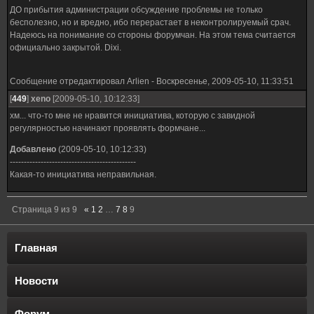
ДО прибытия администрации обсуждение проблемы не только
бесполезно, но и вредно, ибо перерастает в неконтролируемый срач.
Надеюсь на понимание со стороны форумчан. На этом тема считается
официально закрытой. Dixi.
Сообщение отредактировал
Arlien
-
Воскресенье, 2009-05-10, 11:33:51
[
449
]
xeno
[2009-05-10, 10:12:33]
хм... что-то мне не нравится инициатива, которую с завидной
регулярностью начинают проявлять формчане...
Добавлено
(2009-05-10, 10:12:33)
---------------------------------------------
Какая-то инициатива неправильная.
Страница
9
из
9
«
1
2
…
7
8
9
Главная
Новости
Форум