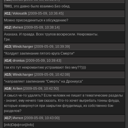
T001
, это давно было взаимно.Без обид.
[
411
]
Volosatik
[2009-05-09, 10:36:45]
Можно присоединиться к обсуждению?
[
412
]
Интел
[2009-05-09, 10:38:14]
Ахахаха. И правда. Всех трупов воскресили. Некроманты.
Гри.
[
413
]
Windcharger
[2009-05-09, 10:39:39]
*Колдует заклинание пятого круга Смерти*
[
414
]
dronius
[2009-05-09, 10:39:43]
так кто тут некромантию устраивают без мну??))))
[
415
]
Windcharger
[2009-05-09, 10:42:08]
*направляет заклинание "Смерть" на Дрониуса"
[
416
]
Arlien
[2009-05-09, 10:42:50]
А смысл че-то удалять? Если человек не пишет в тематические разделы
- значит, ему нечего там сказать. Кто-то хочет выгребать тонны флуда,
которые извергнутся при закрытии флудилища, из собственно бэк-
разделов?
[
417
]
Интел
[2009-05-09, 10:43:00]
[info]Оффтоп[/info]