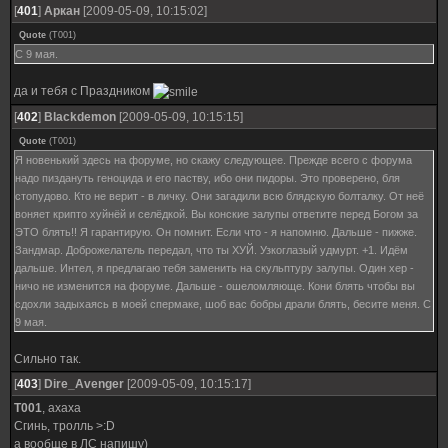
[
401
]
Аркан
[2009-05-09, 10:15:02]
Quote
(
T001
)
С 9 мая.
да и тебя с Праздником
[
402
]
Blackdemon
[2009-05-09, 10:15:15]
Quote
(
T001
)
Я новенький здесь на форуме, но скажу следующее. Прежде всего с форума
надо пиздануть геноцида и его паству, ибо они пидоры. Это проверено, бля
стопудово. Кто не верит - в личку. Они загадили всю блядскую болталку. От неё
воняет крипто хуйнёй и селёдкой. Вы конские залупы ответите перед Богом за
ЭТО блять!! Я гарантирую. Он помнит. Если что - я напомню. Дальше - пижже.
Зандмар. Доброжелатель передал, что ты ХУЙ. Узкоглазый удмурт. +1. Идём
дальше. Интел, я предлагаю тебя заменить на скульптуру залупы. Один хер -
ничо не изменится на форуме. Дальше - ошеломляюще. Кони блять чтобы вы
сдохли задыхаясь в моей спермаке, шоб вас бобры драли блять, бесите меня. С
9 мая.
Сильно так.
[
403
]
Dire_Avenger
[2009-05-09, 10:15:17]
T001
, ахаха
Сгинь, тролль >:D
а вообще в ЛС напишу)