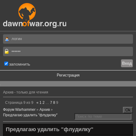
запомнить
Регистрация
.
Архив - только для чтения
Страница
9
из
9
«
1
2
…
7
8
9
Форум Warhammer
»
Архив
»
Предлагаю удалить "флудилку"
Предлагаю удалить "флудилку"