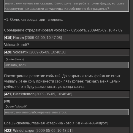
значит, ему нечего там сказать. Кто-то хочет выгребать тонны флуда, которые
извергнутся при закрытии флудилища, из собственно бэк-разделов?
+1. Орле, как всегда, зрит в корень.
Сообщение отредактировал
Volosatik
-
Суббота, 2009-05-09, 10:47:09
[
419
]
Интел
[2009-05-09, 10:47:08]
Volosatik
, всё?
[
420
]
Volosatik
[2009-05-09, 10:48:16]
Quote
(
Интел
)
Volosatik, всё?
Посмотрим на развитие событий. До закрытия темы фейка не стоит
убивать. Я не хочу привнести свои пять копеек, так как у меня целый
рубль и его я буду разменивать до конца срача.
[
421
]
Blackdemon
[2009-05-09, 10:48:46]
[off]
Quote
(
Volosatik
)
значит, они или слабонервные, или это я.
Врёшь сволочь, главная истеричка - это я! Я! Я-Я-Я-А-А!!![/off]
[
422
]
Windcharger
[2009-05-09, 10:48:51]