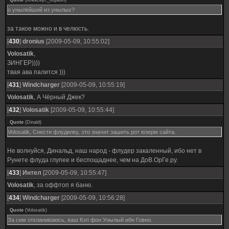
Quote
(
Алексиус_Кораэл
)
о унылейший из унылых?
за такое можно и в челюсть.
[
430
]
dronius
[2009-05-09, 10:55:02]
Volosatik
,
ЗИНГЕР))))
твая ава палится )))
[
431
]
Windcharger
[2009-05-09, 10:55:19]
Volosatik
, А Чёрный Джек?
[
432
]
Volosatik
[2009-05-09, 10:55:44]
Quote
(
Dinald
)
Volosatik, Снести флудилку, это значит зашить рот юзерм сайта.
Не волнуйся, Динальд, наш народ - флудер закаленный, ибо нет в
Рунете флуда глупее и беспощаднее, чем на ДоВ.ОрГе.ру.
[
433
]
Интел
[2009-05-09, 10:55:47]
Volosatik
, за оффтоп я баню.
[
434
]
Windcharger
[2009-05-09, 10:56:28]
Quote
(
Volosatik
)
За сим откланиваюсь, ваш Кэп фон Унылый ибн Говно.