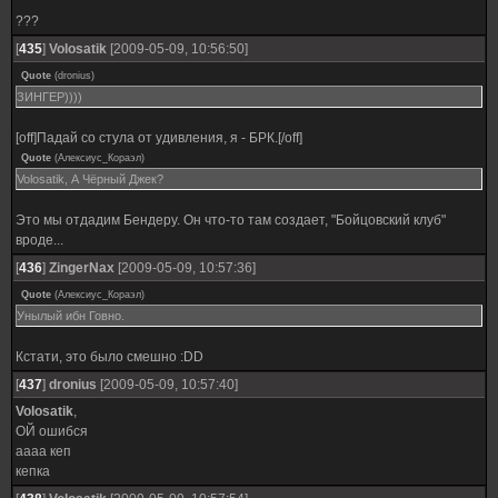
???
[
435
]
Volosatik
[2009-05-09, 10:56:50]
Quote
(
dronius
)
ЗИНГЕР))))
[off]Падай со стула от удивления, я - БРК.[/off]
Quote
(
Алексиус_Кораэл
)
Volosatik, А Чёрный Джек?
Это мы отдадим Бендеру. Он что-то там создает, "Бойцовский клуб"
вроде...
[
436
]
ZingerNax
[2009-05-09, 10:57:36]
Quote
(
Алексиус_Кораэл
)
Унылый ибн Говно.
Кстати, это было смешно :DD
[
437
]
dronius
[2009-05-09, 10:57:40]
Volosatik
,
ОЙ ошибся
аааа кеп
кепка