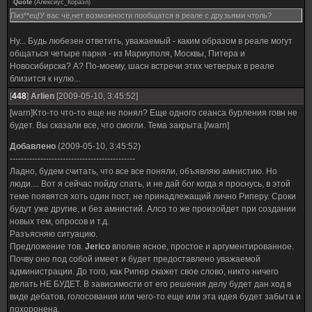
Quote
(
Алексиус_Кораэл
)
Пиз**ец!У вас чё,нет возможности пообщатся в реале с друзьями чтоль?
Ну... Будь любезен ответить, уважаемый - каким образом в реале могут
общаться четыре парня - из Мариуполя, Москвы, Питера и
Новосибирска? А? По-моему, шасн встречи этих четверых в реале
близится к нулю...
[
448
]
Arlien
[2009-05-10, 3:45:52]
[warn]Кто-то что-то еще не понял? Еще одного сеанса бурления говн не
будет. Вы сказали все, что смогли. Тема закрыта.[/warn]
Добавлено
(2009-05-10, 3:45:52)
---------------------------------------------
Ладно, будем считать, что все все поняли, объявляю амнистию. Но
люди.... Вот я сейчас пойду спать, и не дай бог когда я проснусь, в этой
теме появятся хоть один пост, не принадлежащий лично Риперу. Сроки
будут уже другие, и без амнистий. Алсо то же произойдет при создании
новых тем, опросов и т.д.
Разъясняю ситуацию.
Предложение тов.
Jerico
вполне ясное, простое и аргументированное.
Почву оно под собой имеет и будет предоставлено уважаемой
администрации. До того, как Рипер скажет свое слово, никто ничего
делать НЕ БУДЕТ. В зависимости от его решения делу будет дан ход в
виде дебатов, голосования или чего-то еще или эта идея будет забыта и
похоронена.