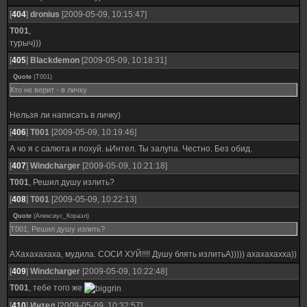
[
404
]
dronius
[2009-05-09, 10:15:47]
T001
,
турыч)))
[
405
]
Blackdemon
[2009-05-09, 10:18:31]
Quote
(
T001
)
Кто не верит - в личку
Нельзя ли написать в личку)
[
406
]
T001
[2009-05-09, 10:19:46]
А чо я с салюта и похуй. ьИнтел. Ты залупа. Честно. Без обид.
[
407
]
Windcharger
[2009-05-09, 10:21:18]
T001
, Решил душу излить?
[
408
]
T001
[2009-05-09, 10:22:13]
Quote
(
Алексиус_Кораэл
)
T001, Решил душу излить?
АХахахахаха, мудила. СОСИ ХУЙ!!!! Душу блять излитьА))))) ахахахахха))
[
409
]
Windcharger
[2009-05-09, 10:22:48]
T001
, тебе того же
[
410
]
Интел
[2009-05-09, 10:32:57]