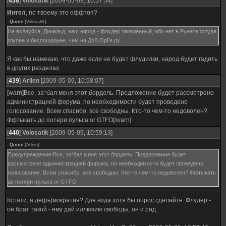
[
438
]
Volosatik
[2009-05-09, 10:57:54]
Интел
, по твоему это оффтоп?
Quote
(
Volosatik
)
Не волнуйся, Динальд, наш народ - флудер закаленный, ибо нет в Рунете флуда
глупее и беспощаднее, чем на ДоВ.ОрГе.ру.
Я как бы намекаю, что даже если не будет флудилки, народ будет гадить
в других разделах.
[
439
]
Arlien
[2009-05-09, 10:58:07]
[warn]Все, за*бал меня этот бордель. Предложение будет рассмотрено
администрацией форума, по необходимости будет проведено
голосование. Всем спасибо, все свободны. Кто-то чем-то недоволен?
Ффтыкать до потери пульса or GTFO[/warn]
[
440
]
Volosatik
[2009-05-09, 10:59:13]
Quote
(
Arlien
)
Предупреждение:Все, за*бал меня этот бордель. Предложение будет
рассмотрено администрацией форума, по необходимости будет проведено
голосование. Всем спасибо, все свободны. Кто-то чем-то недоволен? Ффтыкать
до потери пульса or GTFO
Кстати, а де(рь)мократия? Для вида хотя бы опрос сделайте. Флудер -
он брат такой - ему дай иллюзию свободы, он и рад.