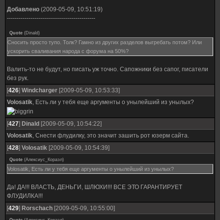
Добавлено
(2009-05-09, 10:51:19)
---------------------------------------------
Quote
(
Dinald
)
Сносить просто тупо. Толк? Гамно из других разделов выгребать потом? Или
ускорить сваливания народа с форума на 50%?
Валить-то не будут, но писать уж точно. Сапожники без сапог, писатели
без рук.
[
426
]
Windcharger
[2009-05-09, 10:53:33]
Volosatik
, Есть ли у тебя еще аргументы о унылейший из унылых?
[
427
]
Dinald
[2009-05-09, 10:54:22]
Volosatik
, Снести флудилку, это значит зашить рот юзерм сайта.
[
428
]
Volosatik
[2009-05-09, 10:54:39]
Quote
(
Алексиус_Кораэл
)
Volosatik, Есть ли у тебя еще аргументы о унылейший из унылых?
Да! ДА!!! ВЛАСТЬ, ДЕНЬГИ, ШЛЮХИ!!! ВСЕ ЭТО ГАРАНТИРУЕТ
ФЛУДИЛКА!!!
[
429
]
Rorschach
[2009-05-09, 10:55:00]