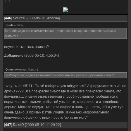
T_T
[
446
]
Source
[2009-05-10, 4:55:04]
Quote
(
Jerico
)
Зато обсуждение в тематических, творческих разделах и прочих разделах
оживится
неужели ты столь наивен?
Добавлено
(2009-05-10, 4:55:04)
---------------------------------------------
Quote
(
Алексиус_Кораэл
)
Пиз**ец!У вас чё,нет возможности пообщатся в реале с друзьями чтоль?
тьфу ты ёпт!!!1111 Ты чё вобще хауса обкурился? А форумчане это чё, не
друзья???? Все прекрасно знают где я живу, все прекрасно знают, что
флудилка для меня единственный способ нормально пообщаться с
нормальными людьми, забыв об унылости, серьёзности и подобном
дерьме. Можете осудить меня за пафос и напыщенность, НО я уже тут
очень давно, я привык к этим людям, я уже без неформального
форумного общения с ними просто "жить не могу".
[
447
]
RazeR
[2009-05-10, 11:29:22]