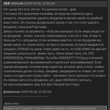
[
418
]
Volosatik
[2009-05-09, 10:46:34]
Нет дыма без огня, Интел. Я в данном случае - дым.
Учитывая 28-страничную полемику, которую вы изволили здесь
развести, предложение удалить флудилку и прочее звучит по крайней
мере глупо. 28 страниц флудильного срача о том, что стоит удалить
флудилку. Хахахаха!!! Шутники.
Джеру спасибо за аргументы - ч0тко все высказал. Если люди уходят из-
за флудилки - значит, они или слабонервные, или это я. Кхм. О чем то
бишь мы? А, о флудилке. Если человеку кажется, что во флудилке все
время срачи, то, скорее всего, он просто везунчик, который умудряется
попадать ТОЛЬКО на срачи. Алекс давит на то, что КОЕ-КОМУ не хватает
общения в реальности - может быть. Очень может быть. Но ЭТО
БРЕЕЕЕЕЕЕД, ПАНЫМАЕШЬ ТЫ ЫЛЫ НЕЕЕЕЕТ???!!! Бред отборный,
рафинированный, выспреванный и тщательно культивируемый. Если
удалим флудилку, получим кучку задротов, которые день и ночь, словно
озабоченные дрочат на Ваху. Зандмар, зандмарина ты этакая, не стоит
тыкать на адресную строку сайта - там может быть написано что угодно!
На любом сайте есть флудилка, нет, даже ОБЯЗАНА там быть.
За сим откланиваюсь, ваш Кэп фон Унылый ибн Говно.
Добавлено
(2009-05-09, 10:46:34)
---------------------------------------------
Quote
(
Arlien
)
А смысл че-то удалять? Если человек не пишет в тематические разделы -