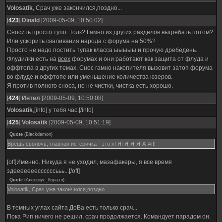
Volosatik
, Срач уже закончился,поздно...
[
423
]
Dinald
[2009-05-09, 10:50:02]
Сносить просто тупо. Толк? Гамно из других разделов выгребать потом?
Или ускорить сваливания народа с форума на 50%?
Просто не надо постить тупак класса ыыыыы и прочую дребедень.
Флудилки есть на
всех
форумах и они работают как защита от флуда и
оффтопа в других темах. Снос гамно накопителя вызовит затоп форума
во флуде и оффтопе или уменьшение количества юзеров.
Я против полного сноса, но не чистки, чистка есть хорошо.
[
424
]
Интел
[2009-05-09, 10:50:08]
Volosatik
,[info] у тебя час.[/info]
[
425
]
Volosatik
[2009-05-09, 10:51:19]
Quote
(
Blackdemon
)
Врёшь сволочь, главная истеричка - это я! Я! Я-Я-Я-А-А!!!
[off]Именно. Никуда я не уходил, мазафакеры, я все время
здееееееессссссььь...[/off]
Quote
(
Алексиус_Кораэл
)
Volosatik, Срач уже закончился,поздно...
В темных углах сайта ДоВа есть только срач...
Пока Рип ничего не решил, срач продолжается. Командует парадом он.