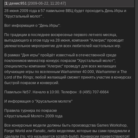
[
1
]
денис951
[2009-06-22, 11:20:47]
28 июня 2009 года в 57 павильоне ВВЦ будет проходить День Игры и
"Хрустальный молот" .
Вот информация о "День Игры":
По традиции в последнее воскресенье первого летнего месяца,
выпадающего в этом году на 28 июня, компания "Алегрис" проводит
увлекательное мероприятие для всех любителей настольных игр.
В рамках "Дня игры" пройдёт известный в отечественной среде
поклонников миниатюр конкурс покраски "Хрустальный молот";
специалисты компании "Алегрис" проведут для всех желающих
обучающие игры по вселенным Warhammer 40.000, Warhammer и The
Lord of the Rings; любой желающий сможет принять участие в конкурсах
быстрой покраски и конверсий.
Павильон №57. Начало в 10:00. Телефон : 8 (495) 707-6664
И информация о "Хрусальном молоте"
Правила турнира по покраске
«Хрустальный Молот» 2009 года
Все конкурсные модели должны быть производства Games Workshop,
Forge World или Fanatic, либо моделями, которые вы сами придумали и
сделали (то, что называется scratch-build). Конверсии приветствуются!