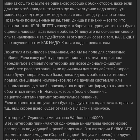
миниатюру, то красьте её одинаково хорошо с обоих сторон, даже если
для того чтобы увидеть то место где вы схалтурили надо повернуть
миниатюру под тем углом, под которым она никогда у вас не стояла.
Правильно покрашенные низы, тени, днища и изнанки – вот то, что
позволит вам НЕ ВЫЛЕТЕТЬ сразу с отборочных туров, до того как будет
оценена лицевая часть вашей работы. Я пишу это на основании своего
опыта наблюдения за судейством. И это добрый совет о том, КАК БУДЕТ,
а не поучение о том КАК НАДО. Как вам надо – решать вам.
Любителям скандалов напоминаем, что ХМ не поле для словесных
побоищ. Если вашу работу рецептионисты по каким-то причинам
передвигают в открытую категорию или вовсе дисквалифицируют
(наиболее распространенными причинами для этих действий скорее
всего будут неправильные базы, невалидность работы с т.з. игровых
правил, смешивание компонентов ЛоТР с другими системами или
использование деталей производства сторонних фирм), то вы можете
обратиться лично к В. Яснову, который (после общения с
рецептионистами) примет окончательное решение.
Если же вместо этого участник будет раздувать скандал, качать права и
т.д., ему, скорее всего, будет отказано в участии в конкурсе.
Категория 1: Одиночная миниатюра Warhammer 40000
В эту категорию принимаются одиночные миниатюры человеческого
размера на подходящей игровой подставке. Эта категория ВКЛЮЧАЕТ
терминаторские модели (Серых Рыцарей, Тифуса и прочее), но другие