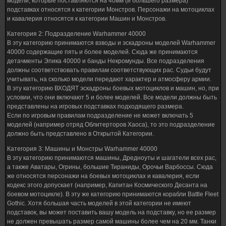
модели, которые поставляются на 40мм (и большего размера)
подставках относятся к категории Монстров. Персонажи на мотоциклах
и кавалерия относятся к категории Машин и Монстров.
Категория 2: Подразделение Warhammer 40000
В эту категорию принимаются взводы и эскадроны моделей Warhammer
40000 содержащие пять и более моделей. Сюда же принимаются
детачменты Эпика 40000 и банды Некромунды. Все подразделения
должны соответствовать правилам соответствующих рас. Судьи будут
учитывать, на сколько модели передают характер и атмосферу армии.
В эту категорию ВХОДЯТ эскадроны боевых мотоциклов и машин, но, при
условии, что они включают 5 и более моделей. Все модели должны быть
представлены на игровых подставках подходящего размера.
Если по игровым правилам подразделение не может включать 5
моделей (например отряд Облитерторов Хаоса), то это подразделение
должно быть представлено в Открытой Категории.
Категория 3: Машины и Монстры Warhammer 40000
В эту категорию принимаются машины, Дредноуты и шагатели всех рас,
а также Аватары, Огрины, большие Тираниды, Орочьи Варбоссы. Сюда
же относятся персонажи на боевых мотоциклах и кавалерия, если
кодекс этого допускает (например, Капитан Космического Десанта на
боевом мотоцикле). В эту же категорию принимаются корабли Battle Fleet
Gothic. Хотя большая часть моделей в этой категории не имеют
подставок, вы может поставить вашу модель на подставку, но ее размер
не должен превышать размер самой машины более чем на 20 мм. Танки