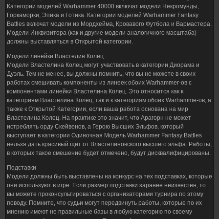
Категории моделей Warhammer 40000 включат модели Некромунды,
Горкаморки, Эпика и Готика. Категории моделей Warhammer Fantasy
Battles включат модели из Мордхейма, Кровавого Футбола и Вармастера.
Модели Инквизитора (как и другие модели аналогичного масштаба)
должны выставляться в Открытой категории.
Модели линейки Властелин Колец
Модели Властелина Колец могут участвовать в категории Диорама и
Дуэль. Тем не менее, вы должны помнить, что вы не можете в своих
работах смешивать компоненты из линеек обоих Warhammer-ов с
компонентами линейки Властелина Колец. Это относится как к
категориям Властелина Колец, так и к категориям обоих Warhamme-ов, а
также к Открытой Категории, если ваша работа основана на мир
Властелина Колец. На практике это значит, что Арагорн не может
истреблять орду Скейвенов, а Герою Высших Эльфов, который
выступает в категории Одиночная Модель Warhammer Fantasy Battles
нельзя дать красивый щит от Властелиновского высшего эльфа. Работы,
в которых такое смешение будет отмечено, будут дисквалифицированы.
Подставки
Модели должны быть выставлены на конкурс на тех подставках, которые
они используют в игре. Если размер подставки заранее неизвестен, то
вы можете проконсультироваться с организаторами турнира по этому
поводу. Помните, что судьи могут передвинуть работы, которые по их
мнению имеют не правильные базы в любую категорию по своему