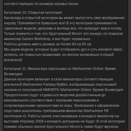
соответствующих по размеру игровых базах.
Категория 10: Открытая категория
Как всегда в открытой категории вы может выпустить свое воображение
наружу. Принимается буквально все! В эту категорию принимаются
одиночные модели, диорамы и вообще все, что взбредет вам в голову.
Только помните о том, что Хрустальный Молот это конкурс по покраске
миниатюр Games Workshop, и все будет нормально.
Работы должны иметь размер не более 60 на 60 см.
Мы ищем модели, которые будут отображать дух и суть игрового мира,
аспекты, не покрытые правилами, но вполне возможные в общей
вселенной.
Категория 11: Миниатюра персонажа из Warhammer Online: Время
Возмездия
Данная категория включает в себя миниатюры соответствующие
вселенной Warhammer Fantasy Battles, изображающих персонажей
игроков из популярной MMORPG Warhammer Online: Время Возмездия.
Предпочтения будут отдаваться моделям доработанным до
максимального соответствия с игровыми персонажами и
сопровожденными скриншотами из игры. Требования к оформлению
подставок аналогичны требованиям миниатюр Warhammer FB
(категория 4). Работы ранее участвовавшие в конкурсе миниатюр на
выставке Игромир 2008 к конкурсе допущены не будут. В этой категории
помимо обычных призов Хрустального Молота также будут вручены