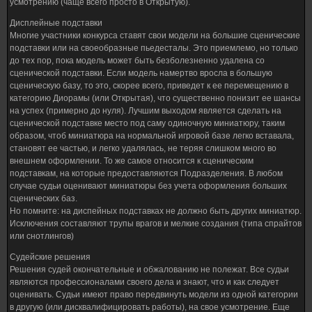
усмотрению (чаще всего просто в Открытую).
Дисплейные подставки
Многие участники конкурса ставят свои модели на большие сценические
подставки или на своеобразные пьедесталы. Это приемлемо, но только
до тех пор, пока модель может быть безболезненно удалена со
сценической подставки. Если модель намертво вросла в большую
сценическую базу, то это, скорее всего, приведет к ее перемещению в
категорию Диорамы (или Открытая), что существенно понизит ее шансы
на успех (примерно до нуля). Лучшим выходом является сделать на
сценической подставке место под саму одиночную миниатюру, таким
образом, чтоб миниатюра на нормальной игровой базе легко вставала,
становят ее частью, и легко удалялась, не теряя слишком много во
внешнем оформлении. То же самое относится к сценическим
подставкам, на которые предоставляются Подразделения. В любом
случае судьи оценивают миниатюры без учета оформления больших
сценических баз.
Но помните: на диспейных подставках не должно быть других миниатюр.
Исключения составляют трупы врагов и мелкие создания (типа спрайтов
или снотлингов)
Судейские решения
Решения судей окончательные и обжалованию не полежат. Все судьи
являются профессионалами своего дела и знают, что и как следует
оценивать. Судьи имеют право передвинуть модели из одной категории
в другую (или дисквалифицировать работы), на свое усмотрение. Еще