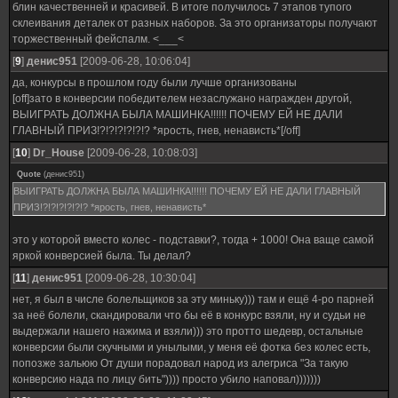
блин качественней и красивей. В итоге получилось 7 этапов тупого
склеивания деталек от разных наборов. За это организаторы получают
торжественный фейспалм. <___<
[
9
]
денис951
[2009-06-28, 10:06:04]
да, конкурсы в прошлом году были лучше организованы
[off]зато в конверсии победителем незаслужано награжден другой,
ВЫИГРАТЬ ДОЛЖНА БЫЛА МАШИНКА!!!!!! ПОЧЕМУ ЕЙ НЕ ДАЛИ
ГЛАВНЫЙ ПРИЗ!?!?!?!?!?!? *ярость, гнев, ненависть*[/off]
[
10
]
Dr_House
[2009-06-28, 10:08:03]
Quote
(
денис951
)
ВЫИГРАТЬ ДОЛЖНА БЫЛА МАШИНКА!!!!!! ПОЧЕМУ ЕЙ НЕ ДАЛИ ГЛАВНЫЙ
ПРИЗ!?!?!?!?!?!? *ярость, гнев, ненависть*
это у которой вместо колес - подставки?, тогда + 1000! Она ваще самой
яркой конверсией была. Ты делал?
[
11
]
денис951
[2009-06-28, 10:30:04]
нет, я был в числе болельщиков за эту миньку))) там и ещё 4-ро парней
за неё болели, скандировали что бы её в конкурс взяли, ну и судьи не
выдержали нашего нажима и взяли))) это протто шедевр, остальные
конверсии были скучными и унылыми, у меня её фотка без колес есть,
попозже зальюю От души порадовал народ из алегриса "За такую
конверсию нада по лицу бить")))) просто убило наповал)))))))