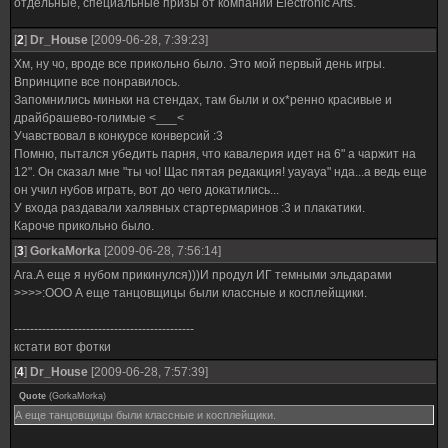
отдельные, специальные призы от компании Electronic Arts.
[
2
]
Dr_House
[2009-06-28, 7:39:23]
Хм, ну чо, вроде все прикольно было. Это мой первый день игры.
Впринципе все понравилось.
Запомнились миньки на стендах, там были и ох*ренно красивые и
драйбрашево-голимые <___<
Учавствовал в конкурсе конверсий :3
Помню, пытался убедить парня, что кавалерия идет на 6" а чаржит на
12". Он сказал мне "ты чо! Щас пятая редакция! уауауа" нда...а ведь еще
он учил нубов играть, вот до чего докатились...
У входа раздавали халявных стартермаринов :3 и плакатики.
Кароче прикольно было.
[
3
]
GorkaMorka
[2009-06-28, 7:56:14]
Ага.А еще я нубом прикинулся)))И продул ИГ темными эльдарами
>>>>:ООО А еще танцовщицы были классные и косплейщики.
---------------------------------------------
кстати вот фотки
[
4
]
Dr_House
[2009-06-28, 7:57:39]
Quote
(
GorkaMorka
)
А еще танцовщицы были классные и косплейщики.