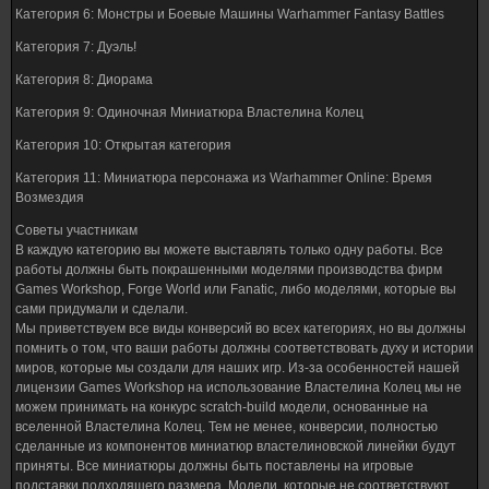
Категория 6: Монстры и Боевые Машины Warhammer Fantasy Battles
Категория 7: Дуэль!
Категория 8: Диорама
Категория 9: Одиночная Миниатюра Властелина Колец
Категория 10: Открытая категория
Категория 11: Миниатюра персонажа из Warhammer Online: Время
Возмездия
Советы участникам
В каждую категорию вы можете выставлять только одну работы. Все
работы должны быть покрашенными моделями производства фирм
Games Workshop, Forge World или Fanatic, либо моделями, которые вы
сами придумали и сделали.
Мы приветствуем все виды конверсий во всех категориях, но вы должны
помнить о том, что ваши работы должны соответствовать духу и истории
миров, которые мы создали для наших игр. Из-за особенностей нашей
лицензии Games Workshop на использование Властелина Колец мы не
можем принимать на конкурс scratch-build модели, основанные на
вселенной Властелина Колец. Тем не менее, конверсии, полностью
сделанные из компонентов миниатюр властелиновской линейки будут
приняты. Все миниатюры должны быть поставлены на игровые
подставки подходящего размера. Модели, которые не соответствуют