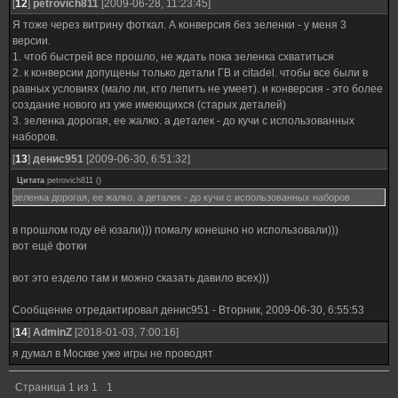
[
12
]
petrovich811
[2009-06-28, 11:23:45]
Я тоже через витрину фоткал. А конверсия без зеленки - у меня 3
версии.
1. чтоб быстрей все прошло, не ждать пока зеленка схватиться
2. к конверсии допущены только детали ГВ и citadel. чтобы все были в
равных условиях (мало ли, кто лепить не умеет). и конверсия - это более
создание нового из уже имеющихся (старых деталей)
3. зеленка дорогая, ее жалко. а деталек - до кучи с использованных
наборов.
[
13
]
денис951
[2009-06-30, 6:51:32]
Цитата
petrovich811
(
)
зеленка дорогая, ее жалко. а деталек - до кучи с использованных наборов
в прошлом году её юзали))) помалу конешно но использовали)))
вот ещё фотки
вот это ездело там и можно сказать давило всех)))
Сообщение отредактировал
денис951
-
Вторник, 2009-06-30, 6:55:53
[
14
]
AdminZ
[2018-01-03, 7:00:16]
я думал в Москве уже игры не проводят
Страница
1
из
1
1