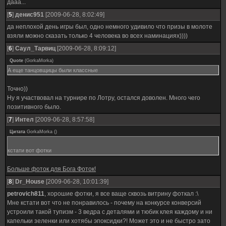
дааа...
[
5
]
денис951
[2009-06-28, 8:02:49]
да неплохой день игры был, одно немного удивило что призы в молоте
взяли можно сказать только 4 человека во всех наминациях))))
[
6
]
Саул_Тарвиц
[2009-06-28, 8:09:12]
Quote
(
GorkaMorka
)
А еще танцовщицы были классные
Точно))
Ну я участвовал на турнире по Лотру, остался доволен. Много чего
позитивного было.
[
7
]
Интел
[2009-06-28, 8:57:58]
Цитата
GorkaMorka
(
)
кстати вот фотки
Больше фоток для Бога Фоток!
[
8
]
Dr_House
[2009-06-28, 10:01:39]
petrovich811
, хорошие фотки, я все ваще сквозь витрину фоткал :\
Мне кстати вот что не понравилось - почему на конкурсе конверсий
устроили такой тупизм - 3 ведра с деталями и тюбик клея каждому и ни
капельки зеленки или хотябы эпоксидки?! Может это и не быстро зато