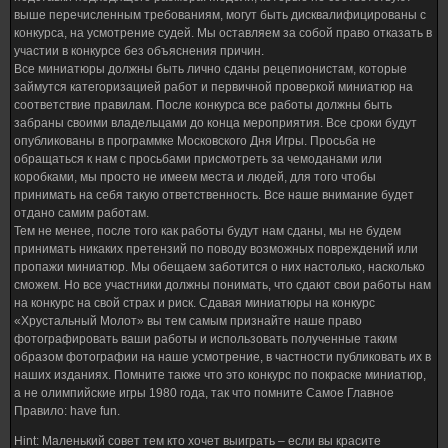
выше перечисленным требованиям, могут быть дисквалифицированы с
конкурса, на усмотрение судей. Мы оставляем за собой право отказать в
участии в конкурсе без объяснения причин.
Все миниатюры должны быть лично сданы рецепионистам, которые
займутся категоризацией работ и первичной проверкой миниатюр на
соответствие правилам. После конкурса все работы должны быть
забраны своими владельцами до конца мероприятия. Все сроки будут
опубликованы в программке Московского Дня Игры. Просьба не
обращаться к нам с просьбами присмотреть за чемоданами или
коробками, мы просто не имеем места и людей, для того чтобы
принимать на себя такую ответственность. Все наше внимание будет
отдано самим работам.
Тем не менее, после того как работы будут нам сданы, мы не будем
принимать никаких претензий по поводу возможных повреждений или
пропажи миниатюр. Мы обещаем заботится о них настолько, насколько
сможем. Но все участники должны понимать, что сдают свои работы нам
на конкурс на свой страх и риск. Сдавая миниатюры на конкурс
«Хрустальный Молот» вы тем самым признайте наше право
фотографировать ваши работы и использовать полученные таким
образом фотографии на наше усмотрение, в частности публиковать их в
наших изданиях. Помните также что это конкурс по покраске миниатюр,
а не олимпийские игры 1980 года, так что помните Самое Главное
Правило: have fun.
Hint: Маленький совет тем кто хочет выиграть – если вы красите