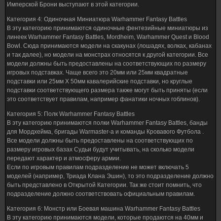
Имперской Брони выступают в этой категории.
Категория 4: Одиночная Миниатюра Warhammer Fantasy Battles
В эту категорию принимаются одиночные фентезийные миниатюры из
линеек Warhammer Fantasy Battles, Mordheim, Warhammer Quest и Blood
Bowl. Сюда принимаются модели на скакунах (лошадях, волках, кабанах
и так далее), но модели на монстрах относятся к другой категории. Все
модели должны быть предоставлены на соответствующих по размеру
игровых подставках. Чаще всего это 20мм или 25мм квадратные
подставки или 25мм Х 50мм кавалерийские подставки, но круглые
подставки соответствующего размера также могут быть приняты (если
это соответствует правилам, например фанатики ночных гоблинов).
Категория 5: Полк Warhammer Fantasy Battles
В эту категорию принимаются полки Warhammer Fantasy Battles, банды
для Мордхейма, бригады Warmaster-а и команды Кровавого Футбола .
Все модели должны быть предоставлены на соответствующих по
размеру игровых базах Судьи будут учитывать, на сколько модели
передают характер и атмосферу армии.
Если по игровым правилам подразделение не может включать 5
моделей (например, Триада Клана Эшин), то это подразделение должно
быть представлено в Открытой Категории. Так же стоит помнить, что
подразделение должно соответствовать официальным правилам.
Категория 6: Монстр или Боевая машина Warhammer Fantasy Battles
В эту категорию принимаются модели, которые продаются на 40мм и