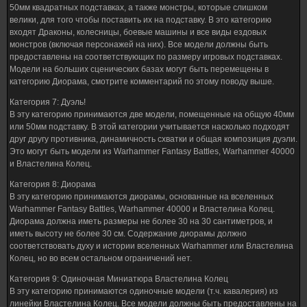
50мм квадратных подставках, а также монстры, которые слишком
велики, для того чтобы поставить их на подставку. В это категорию
входят Драконы, колесницы, боевые машины и все виды ездовых
монстров (включая персонажей на них). Все модели должны быть
предоставлены на соответствующих по размеру игровых подставках.
Модели на больших сценических базах могут быть перемещены в
категорию Диорама, смотрите комментарий по этому поводу выше.
Категория 7: Дуэль!
В эту категорию принимаются две модели, помещенные на общую 40мм
или 50мм подставку. В этой категории учитывается насколько подходят
друг другу противника, динамичность схватки и общая композиция дуэли.
Это могут быть модели из Warhammer Fantasy Battles, Warhammer 40000
и Властелина Колец.
Категория 8: Диорама
В эту категорию принимаются диорамы, основанные на вселенных
Warhammer Fantasy Battles, Warhammer 40000 и Властелина Колец.
Диорама должна иметь размеры не более 30 на 30 сантиметров, и
иметь высоту не более 30 см. Содержание диорамы должно
соответствовать духу и истории вселенных Warhammer или Властелина
Колец, но во всем остальном ограничений нет.
Категория 9: Одиночная Миниатюра Властелина Колец
В эту категорию принимаются одиночные модели (т.ч. кавалерия) из
линейки Властелина Колец. Все модели должны быть предоставлены на